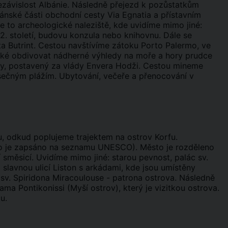
ezávislost Albánie. Následně přejezd k pozůstatkům
ánské části obchodní cesty Via Egnatia a přístavním
e to archeologické naleziště, kde uvidíme mimo jiné:
2. století, budovu konzula nebo knihovnu. Dále se
a Butrint. Cestou navštívíme zátoku Porto Palermo, ve
také obdivovat nádherné výhledy na moře a hory prudce
ky, postavený za vlády Envera Hodži. Cestou mineme
sečným plážím. Ubytování, večeře a přenocování v
u, odkud poplujeme trajektem na ostrov Korfu.
sto je zapsáno na seznamu UNESCO). Město je rozděleno
í směsicí. Uvidíme mimo jiné: starou pevnost, palác sv.
 slavnou ulicí Liston s arkádami, kde jsou umístěny
sv. Spiridona Miracoulouse - patrona ostrova. Následně
ma Pontikonissi (Myší ostrov), který je vizitkou ostrova.
u.