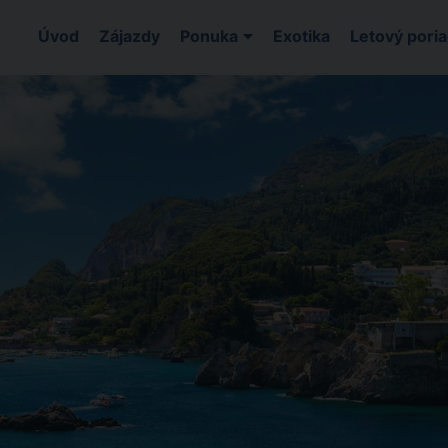
Úvod
Zájazdy
Ponuka
Exotika
Letový pori