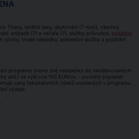
ENA
 Tirany, letištní taxy, ubytování (7 nocí), všechny
ní: snídaně (7) a večeře (7), služby průvodce,
pojištění
 výlohy, trvalé následky, asistenční služby a pojištění
izaci programu (mimo jiné vstupenky do navštěvovaných
tky atd.) ve výši cca 150 EUR/os. - povinný poplatek
hrnuje ceny fakultativních výletů uvedených v programu.
obní výdaje.
.
a