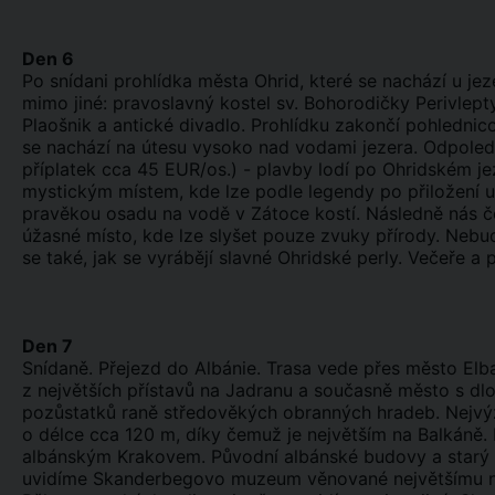
Den 6
Po snídani prohlídka města Ohrid, které se nachází u je
mimo jiné: pravoslavný kostel sv. Bohorodičky Perivlept
Plaošnik a antické divadlo. Prohlídku zakončí pohlednic
se nachází na útesu vysoko nad vodami jezera. Odpoled
příplatek cca 45 EUR/os.) - plavby lodí po Ohridském je
mystickým místem, kde lze podle legendy po přiložení uc
pravěkou osadu na vodě v Zátoce kostí. Následně nás č
úžasné místo, kde lze slyšet pouze zvuky přírody. Nebu
se také, jak se vyrábějí slavné Ohridské perly. Večeře a 
Den 7
Snídaně. Přejezd do Albánie. Trasa vede přes město Elb
z největších přístavů na Jadranu a současně město s d
pozůstatků raně středověkých obranných hradeb. Nejvý
o délce cca 120 m, díky čemuž je největším na Balkáně.
albánským Krakovem. Původní albánské budovy a starý 
uvidíme Skanderbegovo muzeum věnované největšímu nár