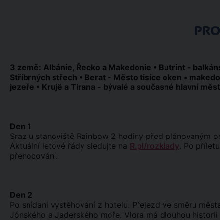
PR
3 země: Albánie, Řecko a Makedonie • Butrint - balkán
Stříbrných střech • Berat - Město tisíce oken • maked
jezeře • Krujë a Tirana - bývalé a současné hlavní měs
Den 1
Sraz u stanoviště Rainbow 2 hodiny před plánovaným odl
Aktuální letové řády sledujte na
R.pl/rozklady
. Po přílet
přenocování.
Den 2
Po snídani vystěhování z hotelu. Přejezd ve směru města
Jónského a Jaderského moře. Vlora má dlouhou histori