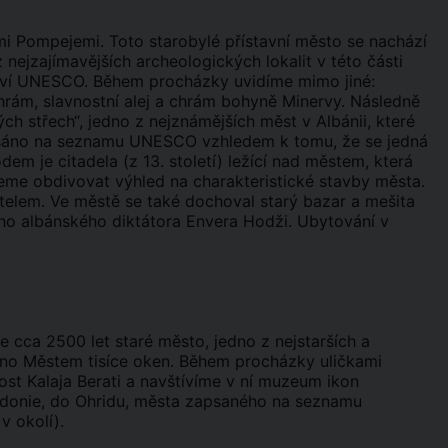
i Pompejemi. Toto starobylé přístavní město se nachází
 nejzajímavějších archeologických lokalit v této části
tví UNESCO. Během procházky uvidíme mimo jiné:
chrám, slavnostní alej a chrám bohyně Minervy. Následně
ch střech“, jedno z nejznámějších měst v Albánii, které
zapsáno na seznamu UNESCO vzhledem k tomu, že se jedná
m je citadela (z 13. století) ležící nad městem, která
me obdivovat výhled na charakteristické stavby města.
telem. Ve městě se také dochoval starý bazar a mešita
ého albánského diktátora Envera Hodži. Ubytování v
 cca 2500 let staré město, jedno z nejstarších a
váno Městem tisíce oken. Během procházky uličkami
ost Kalaja Berati a navštívíme v ní muzeum ikon
donie, do Ohridu, města zapsaného na seznamu
v okolí).