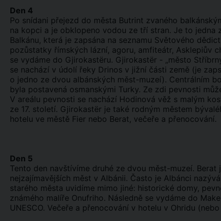
Den 4
Po snídani přejezd do města Butrint zvaného balkánským
na kopci a je obklopeno vodou ze tří stran. Je to jedna z
Balkánu, která je zapsána na seznamu Světového dědic
pozůstatky římských lázní, agoru, amfiteátr, Asklepiův 
se vydáme do Gjirokastëru. Gjirokastër - „město Stříbrný
se nachází v údolí řeky Drinos v jižní části země (je 
o jedno ze dvou albánských měst-muzeí). Centrálním bode
byla postavená osmanskými Turky. Ze zdi pevnosti může
V areálu pevnosti se nachází Hodinová věž s malým kos
ze 17. století. Gjirokastër je také rodným městem býval
hotelu ve městě Fier nebo Berat, večeře a přenocování.
Den 5
Tento den navštívíme druhé ze dvou měst-muzeí. Berat je
nejzajímavějších měst v Albánii. Často je Albánci nazý
starého města uvidíme mimo jiné: historické domy, pevn
známého malíře Onufriho. Následně se vydáme do Make
UNESCO. Večeře a přenocování v hotelu v Ohridu (nebo 