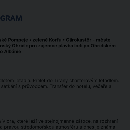
OGRAM
ské Pompeje • zelené Korfu • Gjirokastër
- město
onský Ohrid • pro zájemce plavba lodí po Ohridském
to Albánie
etem letadla. Přelet do Tirany charterovým letadlem.
u setkání s průvodcem. Transfer do hotelu, večeře a
 Vlora, které leží ve stejnojmenné zátoce, na rozhraní
i a pravou středomořskou atmosféru a dnes je známá