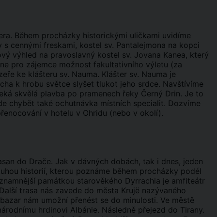
zera. Během procházky historickými uličkami uvidíme
y s cennými freskami, kostel sv. Pantalejmona na kopci
ový výhled na pravoslavný kostel sv. Jovana Kanea, který
ne pro zájemce možnost fakultativního výletu (za
zeře ke klášteru sv. Nauma. Klášter sv. Nauma je
ha k hrobu světce slyšet tlukot jeho srdce. Navštívíme
eká skvělá plavba po pramenech řeky Černý Drin. Je to
de chybět také ochutnávka místních specialit. Dozvíme
přenocování v hotelu v Ohridu (nebo v okolí).
asan do Drače. Jak v dávných dobách, tak i dnes, jeden
louhou historií, kterou poznáme během procházky podél
znamnější památkou starověkého Dyrrachia je amfiteátr
 Další trasa nás zavede do města Krujë nazývaného
bazar nám umožní přenést se do minulosti. Ve městě
odnímu hrdinovi Albánie. Následně přejezd do Tirany.