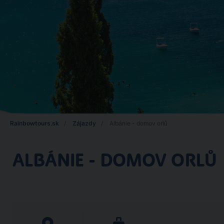
Rainbowtours.sk
Zájazdy
Albánie - domov orlů
ALBÁNIE - DOMOV ORLŮ