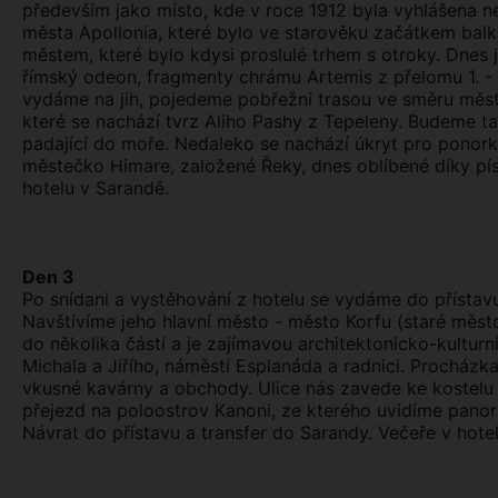
především jako místo, kde v roce 1912 byla vyhlášena n
města Apollonia, které bylo ve starověku začátkem balk
městem, které bylo kdysi proslulé trhem s otroky. Dnes j
římský odeon, fragmenty chrámu Artemis z přelomu 1. - 
vydáme na jih, pojedeme pobřežní trasou ve směru měst
které se nachází tvrz Aliho Pashy z Tepeleny. Budeme 
padající do moře. Nedaleko se nachází úkryt pro ponor
městečko Himare, založené Řeky, dnes oblíbené díky pí
hotelu v Sarandě.
Den 3
Po snídani a vystěhování z hotelu se vydáme do přístav
Navštívíme jeho hlavní město - město Korfu (staré mě
do několika částí a je zajímavou architektonicko-kulturn
Michala a Jiřího, náměstí Esplanáda a radnici. Procházka
vkusné kavárny a obchody. Ulice nás zavede ke kostelu 
přejezd na poloostrov Kanoni, ze kterého uvidíme panora
Návrat do přístavu a transfer do Sarandy. Večeře v hotel