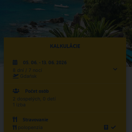
KALKULÁCIE
05. 06. - 13. 06. 2026
8 dní / 7 nocí
Gdańsk
Počet osôb
2 dospelých, 0 detí
1 izba
Stravovanie
polopenzia