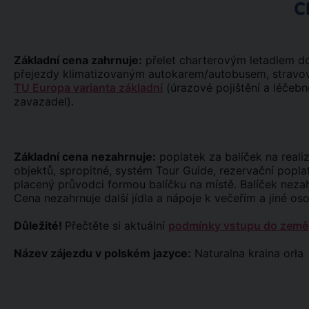
C
Základní cena zahrnuje:
přelet charterovým letadlem do/z
přejezdy klimatizovaným autokarem/autobusem, stravová
TU Europa varianta základní
(úrazové pojištění a léčebné
zavazadel).
Základní cena nezahrnuje:
poplatek za balíček na real
objektů, spropitné, systém Tour Guide, rezervační popla
placený průvodci formou balíčku na místě. Balíček neza
Cena nezahrnuje další jídla a nápoje k večeřím a jiné os
Důležité!
Přečtěte si aktuální
podmínky vstupu do země
Název zájezdu v polském jazyce:
Naturalna kraina orł