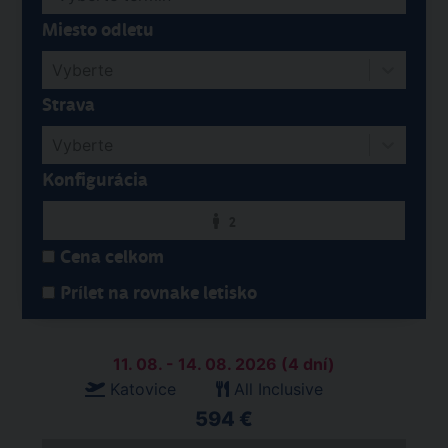
Miesto odletu
Vyberte
Strava
Vyberte
Konfigurácia
2
Cena celkom
Prílet na rovnake letisko
11. 08. - 14. 08. 2026 (4 dní)
Katovice
All Inclusive
594 €