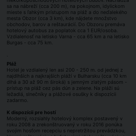
niekoľkoposchodových hotelových budov. Nachádza
sa na nábreží (cca 200 m), na pokojnom, idylickom
mieste s ľahkým prístupom na pláž a do neďalekého
mesta Obzor (cca 3 km), kde nájdete množstvo
obchodov, barov a reštaurácií. Do Obzoru premáva
hotelový autobus za poplatok cca 1 EUR/osoba.
Vzdialenosť na letisko Varna - cca 65 km a na letisko
Burgas - cca 75 km.
.
Pláž
Hotel je vzdialený len asi 200 - 250 m. od jednej z
najdlhších a najkrajších pláží v Bulharsku (cca 10 km
dlhá a 30 až 90 m široká) s jemným zlatým pásom -
prístup na pláž cez pás dún a zelene. Na pláži sú
ležadlá, slnečníky a plážové osušky k dispozícii
zadarmo.
K dispozícii pre hostí
Moderný, rozsiahly hotelový komplex postavený v
roku 2008 a zrekonštruovaný v roku 2016 ponúka
svojim hosťom recepciu s nepretržitou prevádzkou,