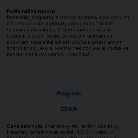
Podľa nášho názoru
Rozsiahly, elegantný hotelový komplex s polohou na
nábreží uprostred prírody vám umožní stráviť
relaxačnú dovolenku. Odporúčame ho najmä
rodinám s deťmi vďaka početným animačným
aktivitám, rozsiahlej infraštruktúre a priestranným
apartmánom, ako aj komfortnej ponuke all inclusive.
Bezstarostná dovolenka - zaručená !
Program:
CENA
Cena zahrnuje:
charterový let, letištní poplatky,
transfery letiště-hotel-letiště, 4,7,10,11 nebo 14