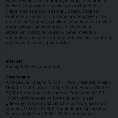
hlavnú reštauráciu s bufetovými stoly, reštauráciu a
la carte (za poplatok na mieste) a reštauráciu s
grilom (raz za pobyt zdarma), 3 bary. Ďalej sú
hosťom k dispozícii: tri bazény pre dospelých a tri
pre deti, veľký umelý rybník na kúpanie v prírodných
podmienkach, slnečné terasy s ležadlami a
slnečníkmi (plážové osušky v cene), niekoľko
obchodov, zmenáreň. Za poplatok: wellness centrum,
požičovňa bicyklov, parkovisko.
.
Internet
Prístup k Wi-Fi za príplatok.
Stravovanie
All Inclusive: raňajky (07:30 - 10:00), neskoré raňajky
(10:00 - 11:00), obed (12:30 - 14:30), večera (18:30 -
21:30) formou pestrého bufetu. Počas dňa (12:30 -
16:00) občerstvenie vo forme šalátov, pizze,
grilovaných jedál podávaných v bare pri jazierku a
zmrzliny (10:00 - 21:30). Popoludňajší čaj s kávou,
čajom a koláčom (16:00 - 17:30) podávaný v