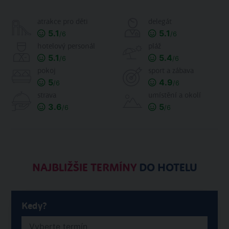
atrakce pro děti
delegát
5.1
5.1
/6
/6
hotelový personál
pláž
5.1
5.4
/6
/6
pokoj
sport a zábava
5
4.9
/6
/6
strava
umístění a okolí
3.6
5
/6
/6
NAJBLIŽŠIE TERMÍNY
DO HOTELU
Kedy?