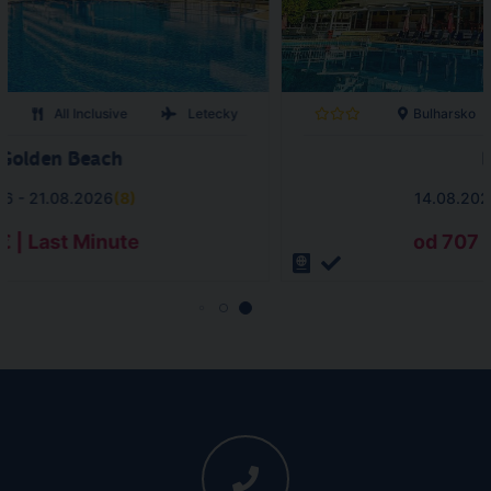
All Inclusive
Letecky
Bulharsko
 Golden Beach
D
26 - 21.08.2026
(
8
)
14.08.202
€ | Last Minute
od 707 €