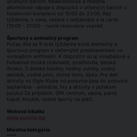
určených baroch. Nealkoholické a miestne
alkoholické nápoje k dispozícii v určených baroch v
hotelovom komplexe od 10:00 do 23:00. Raz
týždenne, v cene, večera v reštaurácii a la carte
(19:00 - 21:00) - nutná rezervácia vopred.
Športový a animačný program
Počas dňa sa 6-krát týždenne koná animačný a
športový program s večernými predstaveniami vo
vonkajšom amfiteátri. K dispozícii sú aj volejbalové a
futbalové ihriská (trávnaté), posilňovňa, detské
ihrisko, 3 detské bazény, hodiny zumby, vodný
aerobik, vodné pólo, stolný tenis, šípky. Pre deti
aktivity vo Figlo Klube od polovice júna do polovice
septembra - animácie, hry a aktivity v poľskom
jazyku! Za príplatok: SPA centrum, sauna, parný
kúpeľ, bicykle, vodné športy na pláži.
Webová lokalita
www.sunrise.bg
Miestna kategória
****