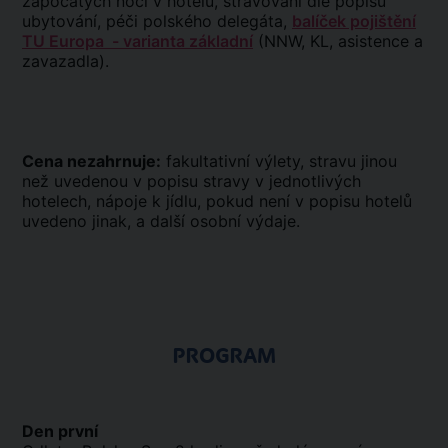
započatých nocí v hotelu, stravování dle popisu
ubytování, péči polského delegáta,
balíček pojištění
TU Europa - varianta základní
(NNW, KL, asistence a
zavazadla).
Cena nezahrnuje:
fakultativní výlety, stravu jinou
než uvedenou v popisu stravy v jednotlivých
hotelech, nápoje k jídlu, pokud není v popisu hotelů
uvedeno jinak, a další osobní výdaje.
PROGRAM
Den první