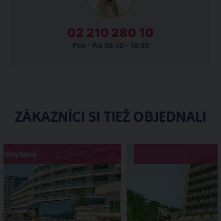
02 210 280 10
Pon - Pia 08:30 - 16:30
ZÁKAZNÍCI SI TIEŽ OBJEDNALI
Pobytové