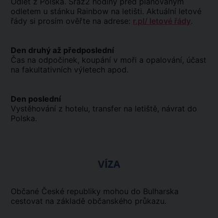
Odlet z Polska. Sraz2 hodiny před plánovaným
odletem u stánku Rainbow na letišti. Aktuální letové
řády si prosím ověřte na adrese:
r.pl/ letové řády
.
Den druhý až předposlední
Čas na odpočinek, koupání v moři a opalování, účast
na fakultativních výletech apod.
Den poslední
Vystěhování z hotelu, transfer na letiště, návrat do
Polska.
VÍZA
Občané České republiky mohou do Bulharska
cestovat na základě občanského průkazu.