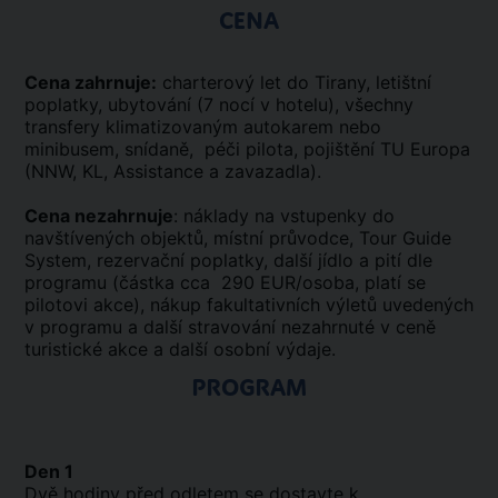
CENA
Cena zahrnuje:
charterový let do Tirany, letištní
poplatky, ubytování (7 nocí v hotelu), všechny
transfery klimatizovaným autokarem nebo
minibusem, snídaně, péči pilota, pojištění TU Europa
(NNW, KL, Assistance a zavazadla).
Cena nezahrnuje
: náklady na vstupenky do
navštívených objektů, místní průvodce, Tour Guide
System, rezervační poplatky, další jídlo a pití dle
programu (částka cca 290 EUR/osoba, platí se
pilotovi akce), nákup fakultativních výletů uvedených
v programu a další stravování nezahrnuté v ceně
turistické akce a další osobní výdaje.
PROGRAM
Den 1
Dvě hodiny před odletem se dostavte k