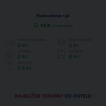
Hodnotenie r.pl
5.9
/6
(
7
hodnocení)
intenzita programu
program výletu
5
6
/6
/6
průvodce
transport
6
6
/6
/6
ubytování
5.3
/6
NAJBLIŽŠIE TERMÍNY
DO HOTELU