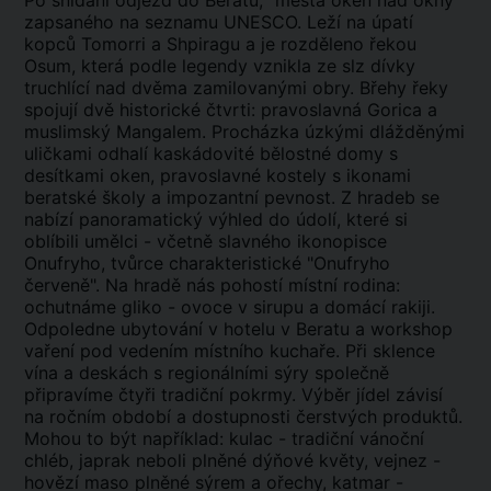
Po snídani odjezd do Beratu, "města oken nad okny"
zapsaného na seznamu UNESCO. Leží na úpatí
kopců Tomorri a Shpiragu a je rozděleno řekou
Osum, která podle legendy vznikla ze slz dívky
truchlící nad dvěma zamilovanými obry. Břehy řeky
spojují dvě historické čtvrti: pravoslavná Gorica a
muslimský Mangalem. Procházka úzkými dlážděnými
uličkami odhalí kaskádovité bělostné domy s
desítkami oken, pravoslavné kostely s ikonami
beratské školy a impozantní pevnost. Z hradeb se
nabízí panoramatický výhled do údolí, které si
oblíbili umělci - včetně slavného ikonopisce
Onufryho, tvůrce charakteristické "Onufryho
červeně". Na hradě nás pohostí místní rodina:
ochutnáme gliko - ovoce v sirupu a domácí rakiji.
Odpoledne ubytování v hotelu v Beratu a workshop
vaření pod vedením místního kuchaře. Při sklence
vína a deskách s regionálními sýry společně
připravíme čtyři tradiční pokrmy. Výběr jídel závisí
na ročním období a dostupnosti čerstvých produktů.
Mohou to být například: kulac - tradiční vánoční
chléb, japrak neboli plněné dýňové květy, vejnez -
hovězí maso plněné sýrem a ořechy, katmar -