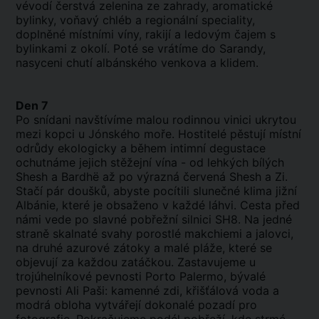
vévodí čerstvá zelenina ze zahrady, aromatické
bylinky, voňavý chléb a regionální speciality,
doplněné místními víny, rakijí a ledovým čajem s
bylinkami z okolí. Poté se vrátíme do Sarandy,
nasyceni chutí albánského venkova a klidem.
Den 7
Po snídani navštívíme malou rodinnou vinici ukrytou
mezi kopci u Jónského moře. Hostitelé pěstují místní
odrůdy ekologicky a během intimní degustace
ochutnáme jejich stěžejní vína - od lehkých bílých
Shesh a Bardhë až po výrazná červená Shesh a Zi.
Stačí pár doušků, abyste pocítili slunečné klima jižní
Albánie, které je obsaženo v každé láhvi. Cesta před
námi vede po slavné pobřežní silnici SH8. Na jedné
straně skalnaté svahy porostlé makchiemi a jalovci,
na druhé azurové zátoky a malé pláže, které se
objevují za každou zatáčkou. Zastavujeme u
trojúhelníkové pevnosti Porto Palermo, bývalé
pevnosti Ali Paši: kamenné zdi, křišťálová voda a
modrá obloha vytvářejí dokonalé pozadí pro