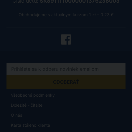
Číslo účtu:
SK8911110000001376238003
Obchodujeme s aktuálnym kurzom 1 zł = 0.23 €
Všeobecné podmienky
Dôležité - čítajte
O nás
Karta stáleho klienta