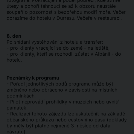
fotografie. Pokračujeme podél pobřeží, kde strmé
útesy a pohoří táhnoucí se až k obzoru neustále
soupeří o pozornost s bezbřehou modří moře. Večer
dorazíme do hotelu v Durresu. Večeře v restauraci.
8. den
Po snídani vystěhování z hotelu a transfer:
- pro klienty vracející se do země - na letiště,
- pro klienty, kteří se rozhodli zůstat v Albánii - do
hotelu.
Poznámky k programu
- Pořadí jednotlivých bodů programu může být
změněno nebo obráceno v závislosti na místních
podmínkách.
- Pilot neprovádí prohlídky v muzeích nebo uvnitř
památek.
- Realizaci tohoto zájezdu lze uskutečnit na základě
občanského průkazu nebo cestovního pasu (doklady
by měly být platné nejméně 3 měsíce od data
návratu)!