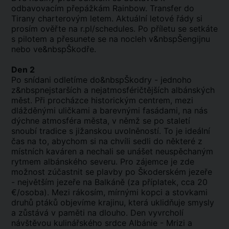
odbavovacím přepážkám Rainbow. Transfer do
Tirany charterovým letem. Aktuální letové řády si
prosím ověřte na r.pl/schedules. Po příletu se setkáte
s pilotem a přesunete se na nocleh v&nbspŠengijnu
nebo ve&nbspŠkodře.
Den 2
Po snídani odletíme do&nbspŠkodry - jednoho
z&nbspnejstarších a nejatmosféričtějších albánských
měst. Při procházce historickým centrem, mezi
dlážděnými uličkami a barevnými fasádami, na nás
dýchne atmosféra města, v němž se po staletí
snoubí tradice s jižanskou uvolněností. To je ideální
čas na to, abychom si na chvíli sedli do některé z
místních kaváren a nechali se unášet neuspěchaným
rytmem albánského severu. Pro zájemce je zde
možnost zúčastnit se plavby po Škoderském jezeře
- největším jezeře na Balkáně (za příplatek, cca 20
€/osoba). Mezi rákosím, mírnými kopci a stovkami
druhů ptáků objevíme krajinu, která uklidňuje smysly
a zůstává v paměti na dlouho. Den vyvrcholí
návštěvou kulinářského srdce Albánie - Mrizi a