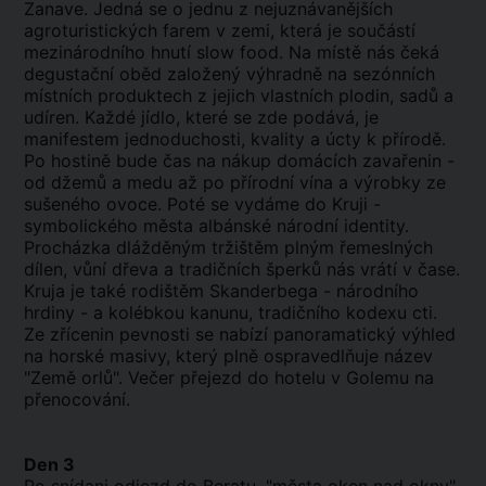
Zanave. Jedná se o jednu z nejuznávanějších
agroturistických farem v zemi, která je součástí
mezinárodního hnutí slow food. Na místě nás čeká
degustační oběd založený výhradně na sezónních
místních produktech z jejich vlastních plodin, sadů a
udíren. Každé jídlo, které se zde podává, je
manifestem jednoduchosti, kvality a úcty k přírodě.
Po hostině bude čas na nákup domácích zavařenin -
od džemů a medu až po přírodní vína a výrobky ze
sušeného ovoce. Poté se vydáme do Kruji -
symbolického města albánské národní identity.
Procházka dlážděným tržištěm plným řemeslných
dílen, vůní dřeva a tradičních šperků nás vrátí v čase.
Kruja je také rodištěm Skanderbega - národního
hrdiny - a kolébkou kanunu, tradičního kodexu cti.
Ze zřícenin pevnosti se nabízí panoramatický výhled
na horské masivy, který plně ospravedlňuje název
"Země orlů". Večer přejezd do hotelu v Golemu na
přenocování.
Den 3