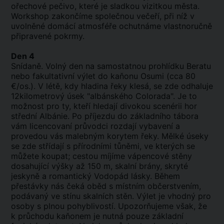
ořechové pečivo, které je sladkou vizitkou města.
Workshop zakončíme společnou večeří, při níž v
uvolněné domácí atmosféře ochutnáme vlastnoručně
připravené pokrmy.
Den 4
Snídaně. Volný den na samostatnou prohlídku Beratu
nebo fakultativní výlet do kaňonu Osumi (cca 80
€/os.). V létě, kdy hladina řeky klesá, se zde odhaluje
12kilometrový úsek "albánského Colorada". Je to
možnost pro ty, kteří hledají divokou scenérii hor
střední Albánie. Po příjezdu do základního tábora
vám licencovaní průvodci rozdají vybavení a
provedou vás malebným korytem řeky. Mělké úseky
se zde střídají s přírodními tůněmi, ve kterých se
můžete koupat; cestou míjíme vápencové stěny
dosahující výšky až 150 m, skalní brány, skryté
jeskyně a romantický Vodopád lásky. Během
přestávky nás čeká oběd s místním občerstvením,
podávaný ve stínu skalních stěn. Výlet je vhodný pro
osoby s plnou pohyblivostí. Upozorňujeme však, že
k průchodu kaňonem je nutná pouze základní