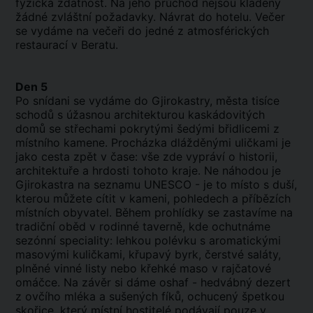
fyzická zdatnost. Na jeho průchod nejsou kladeny
žádné zvláštní požadavky. Návrat do hotelu. Večer
se vydáme na večeři do jedné z atmosférických
restaurací v Beratu.
Den 5
Po snídani se vydáme do Gjirokastry, města tisíce
schodů s úžasnou architekturou kaskádovitých
domů se střechami pokrytými šedými břidlicemi z
místního kamene. Procházka dlážděnými uličkami je
jako cesta zpět v čase: vše zde vypráví o historii,
architektuře a hrdosti tohoto kraje. Ne náhodou je
Gjirokastra na seznamu UNESCO - je to místo s duší,
kterou můžete cítit v kameni, pohledech a příbězích
místních obyvatel. Během prohlídky se zastavíme na
tradiční oběd v rodinné taverně, kde ochutnáme
sezónní speciality: lehkou polévku s aromatickými
masovými kuličkami, křupavý byrk, čerstvé saláty,
plněné vinné listy nebo křehké maso v rajčatové
omáčce. Na závěr si dáme oshaf - hedvábný dezert
z ovčího mléka a sušených fíků, ochucený špetkou
skořice, který místní hostitelé podávají pouze v