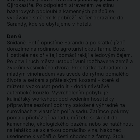
Gjirokastře. Po odpoledni stráveném ve stínu
bazarových podloubí a kamenných paláců se
vydáváme směrem k pobřeží. Večer dorazíme do
Sarandy, kde se ubytujeme v hotelu.
Den 6
Snídaně. Poté opustíme Sarandu a po krátké jízdě
dorazíme na rodinnou agroturistickou farmu Bote.
Hostitelé nás přivítají domácí rakijí a ledovým čajem.
Po chvíli ruch města ustoupí vůni rozžhavené země a
zvukům vesnického dvora. Procházka zahradami a
mladým vinohradem vás uvede do rytmu pomalého
života a setkání s přátelskými kozami - které si
můžete vyzkoušet podojit - dodá návštěvě
autentické kouzlo. Vyvrcholením pobytu je
kulinářský workshop: pod vedením hostitelky
připravíme sezónní pokrmy založené výhradně na
surovinách z vlastních polí a sadů. Zatímco pokrmy
pomalu přicházejí na řadu, můžete si skočit do
kamenného, ekologického bazénu nebo se natáhnout
na lehátko se sklenkou domácího vína. Nakonec
usedneme k večeři o šesti chodech z farmy. Stolu