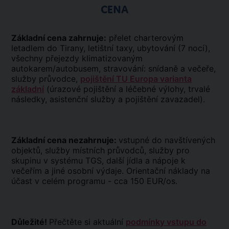
CENA
Základní cena zahrnuje:
přelet charterovým
letadlem do Tirany, letištní taxy, ubytování (7 nocí),
všechny přejezdy klimatizovaným
autokarem/autobusem, stravování: snídaně a večeře,
služby průvodce,
pojištění TU Europa varianta
základní
(úrazové pojištění a léčebné výlohy, trvalé
následky, asistenční služby a pojištění zavazadel).
Základní cena nezahrnuje:
vstupné do navštívených
objektů, služby místních průvodců, služby pro
skupinu v systému TGS, další jídla a nápoje k
večeřím a jiné osobní výdaje. Orientační náklady na
účast v celém programu - cca 150 EUR/os.
Důležité!
Přečtěte si aktuální
podmínky vstupu do