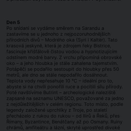
Den 5
Po snídani se vydáme směrem na Sarandu a
zastavíme se u jednoho z nejpozoruhodnějších
přírodních divů – Modrého oka (Syri i Kaltër). Tato
krasová jeskyně, která je zdrojem řeky Bistrice,
fascinuje křišťálově čistou vodou a hypnotizujícím
odstínem modré barvy. Z vrchu připomíná obrovské
oko – a jeho hloubka je stále zahalena tajemstvím.
Potápěči se podařilo sestoupit do hloubky přes 50
metrů, ale dno se stále nepodařilo dosáhnout.
Teplota vody nepřesahuje 10 °C – ideální pro to,
abyste si na chvíli ponořili ruce a pocítili sílu přírody.
Poté navštívíme Butrint – archeologické naleziště
zapsané na seznamu UNESCO, považované za jedno
z nejdůležitějších v celém regionu. Toto místo, podle
legendy založené uprchlíky z Troje, po staletí
přecházelo z rukou do rukou – od Ilirů a Řeků, přes
Římany, Byzantince, Benátčany až po Osmany. Ruiny
chrámů, amfiteátru a lázní, skryté uprostřed divoké