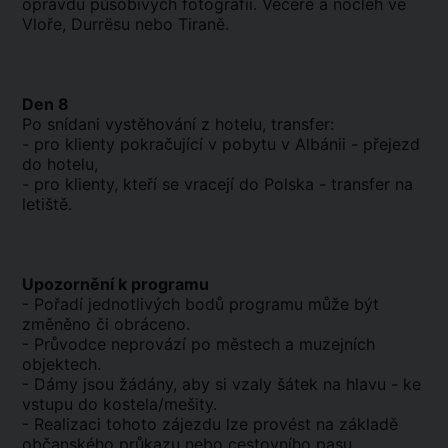
opravdu působivých fotografií. Večeře a nocleh ve
Vloře, Durrësu nebo Tiraně.
Den 8
Po snídani vystěhování z hotelu, transfer:
- pro klienty pokračující v pobytu v Albánii - přejezd
do hotelu,
- pro klienty, kteří se vracejí do Polska - transfer na
letiště.
Upozornění k programu
- Pořadí jednotlivých bodů programu může být
změněno či obráceno.
- Průvodce neprovází po městech a muzejních
objektech.
- Dámy jsou žádány, aby si vzaly šátek na hlavu - ke
vstupu do kostela/mešity.
- Realizaci tohoto zájezdu lze provést na základě
občanského průkazu nebo cestovního pasu