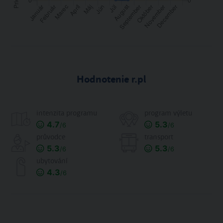
Hodnotenie r.pl
intenzita programu
program výletu
4.7
5.3
/6
/6
průvodce
transport
5.3
5.3
/6
/6
ubytování
4.3
/6