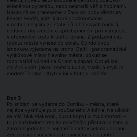
mešitu, nově zrekonstruované centrum, ocelovo-
skleněnou pyramidu, nebo nejstarší věž s hodinami.
Následně se přeneseme v čase do doby diktatury
Envera Hodži, jejíž historii prozkoumáme
v nejtajemnějším ze statisíců albánských bunkrů,
nedávno objeveném a zpřístupněném pro veřejnost -
v atomovém krytu krutého tyrana. Z podzemí nás
rytmus města vynese do oblak. Gondolovou
lanovkou vyjedeme na vrchol Dajti - panoramatické
vyhlídkové místo hlavního města, odkud se
rozprostírá výhled na Orient a západ. Odtud lze
nejlépe vidět, jakou směsicí kultur, tradic a stylů je
moderní Tirana. Ubytování v hotelu, večeře.
Den 3
Po snídani se vydáme do Durrësu – města, které
nejlépe vystihuje pulz současného Albánie. Na ulicích
se mísí hluk klaksonů, dusot kopyt a zvuk motorů –
to je každodenní realita největšího přístavu v zemi a
zároveň jednoho z nejstarších letovisek na Jadranu.
Zde sousedí socialistické paneláky s elegantní