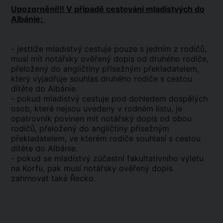
Upozornění!!! V případě cestování mladistvých do
Albánie:
- jestliže mladistvý cestuje pouze s jedním z rodičů,
musí mít notářsky ověřený dopis od druhého rodiče,
přeložený do angličtiny přísežným překladatelem,
který vyjadřuje souhlas druhého rodiče s cestou
dítěte do Albánie.
- pokud mladistvý cestuje pod dohledem dospělých
osob, které nejsou uvedeny v rodném listu, je
opatrovník povinen mít notářský dopis od obou
rodičů, přeložený do angličtiny přísežným
překladatelem, ve kterém rodiče souhlasí s cestou
dítěte do Albánie.
- pokud se mladistvý zúčastní fakultativního výletu
na Korfu, pak musí notářsky ověřený dopis
zahrnovat také Řecko.