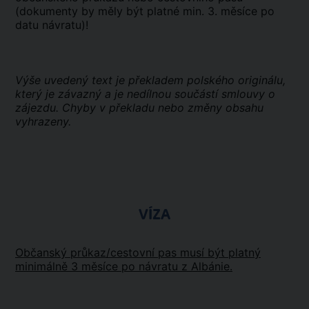
(dokumenty by měly být platné min. 3. měsíce po
datu návratu)!
Výše uvedený text je překladem polského originálu,
který je závazný a je nedílnou součástí smlouvy o
zájezdu. Chyby v překladu nebo změny obsahu
vyhrazeny.
VÍZA
Občanský průkaz/cestovní pas musí být platný
minimálně 3 měsíce po návratu z Albánie.