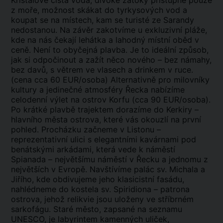
Křišťálově čistá voda, divoké zátoky přístupné pouze
z moře, možnost skákat do tyrkysových vod a
koupat se na místech, kam se turisté ze Sarandy
nedostanou. Na závěr zakotvíme u exkluzivní pláže,
kde na nás čekají lehátka a lahodný místní oběd v
ceně. Není to obyčejná plavba. Je to ideální způsob,
jak si odpočinout a zažít něco nového – bez námahy,
bez davů, s větrem ve vlasech a drinkem v ruce.
(cena cca 60 EUR/osoba) Alternativně pro milovníky
kultury a jedinečné atmosféry Řecka nabízíme
celodenní výlet na ostrov Korfu (cca 90 EUR/osoba).
Po krátké plavbě trajektem dorazíme do Kerkiry –
hlavního města ostrova, které vás okouzlí na první
pohled. Procházku začneme v Listonu –
reprezentativní ulici s elegantními kavárnami pod
benátskými arkádami, která vede k náměstí
Spianada – největšímu náměstí v Řecku a jednomu z
největších v Evropě. Navštívíme palác sv. Michala a
Jiřího, kde obdivujeme jeho klasicistní fasádu,
nahlédneme do kostela sv. Spiridiona – patrona
ostrova, jehož relikvie jsou uloženy ve stříbrném
sarkofágu. Staré město, zapsané na seznamu
UNESCO, je labyrintem kamenných uliček,