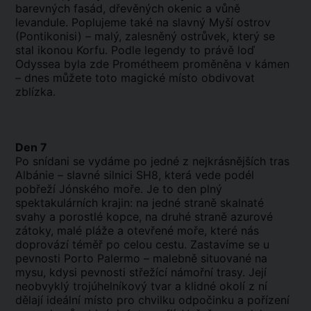
barevných fasád, dřevěných okenic a vůně
levandule. Poplujeme také na slavný Myší ostrov
(Pontikonisi) – malý, zalesněný ostrůvek, který se
stal ikonou Korfu. Podle legendy to právě loď
Odyssea byla zde Prométheem proměněna v kámen
– dnes můžete toto magické místo obdivovat
zblízka.
Den 7
Po snídani se vydáme po jedné z nejkrásnějších tras
Albánie – slavné silnici SH8, která vede podél
pobřeží Jónského moře. Je to den plný
spektakulárních krajin: na jedné straně skalnaté
svahy a porostlé kopce, na druhé straně azurové
zátoky, malé pláže a otevřené moře, které nás
doprovází téměř po celou cestu. Zastavíme se u
pevnosti Porto Palermo – malebně situované na
mysu, kdysi pevnosti střežící námořní trasy. Její
neobvyklý trojúhelníkový tvar a klidné okolí z ní
dělají ideální místo pro chvilku odpočinku a pořízení