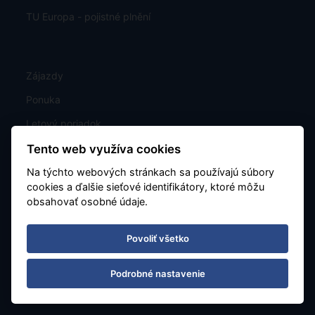
TU Europa - pojistné plnění
Zájazdy
Ponuka
Letový poriadok
Exotika
Tento web využíva cookies
Kontakt
Na týchto webových stránkach sa používajú súbory
cookies a ďalšie sieťové identifikátory, ktoré môžu
Poznávacie
obsahovať osobné údaje.
Last Minute
Povoliť všetko
Mapa
Charterové letenky
Podrobné nastavenie
Nastavenie cookies