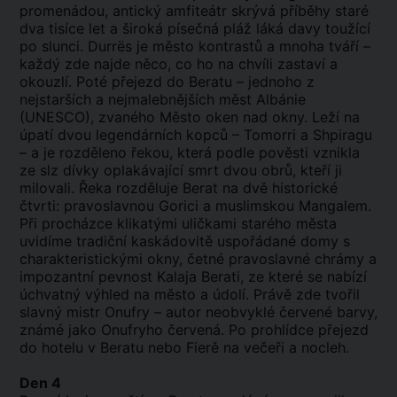
promenádou, antický amfiteátr skrývá příběhy staré
dva tisíce let a široká písečná pláž láká davy toužící
po slunci. Durrës je město kontrastů a mnoha tváří –
každý zde najde něco, co ho na chvíli zastaví a
okouzlí. Poté přejezd do Beratu – jednoho z
nejstarších a nejmalebnějších měst Albánie
(UNESCO), zvaného Město oken nad okny. Leží na
úpatí dvou legendárních kopců – Tomorri a Shpiragu
– a je rozděleno řekou, která podle pověsti vznikla
ze slz dívky oplakávající smrt dvou obrů, kteří ji
milovali. Řeka rozděluje Berat na dvě historické
čtvrti: pravoslavnou Gorici a muslimskou Mangalem.
Při procházce klikatými uličkami starého města
uvidíme tradiční kaskádovitě uspořádané domy s
charakteristickými okny, četné pravoslavné chrámy a
impozantní pevnost Kalaja Berati, ze které se nabízí
úchvatný výhled na město a údolí. Právě zde tvořil
slavný mistr Onufry – autor neobvyklé červené barvy,
známé jako Onufryho červená. Po prohlídce přejezd
do hotelu v Beratu nebo Fierě na večeři a nocleh.
Den 4