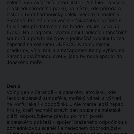
zeleně, vyprávějí tisíciletou historii Albánie. To vše v
prostředí národního parku, na místě, kde příroda a
historie tvoří harmonický celek. Večeře a nocleh v
Sarandě. Pro zájemce večer – fakultativní večeře s
folklórním představením na hradě Lekursi (cca 50
€/os.). Na programu: vystoupení tradičních tanečních
souborů a polyfonní zpěv – jedinečná vokální forma
zapsaná na seznamu UNESCO. K tomu místní
předkrmy, víno, rakija a nezapomenutelný výhled na
Sarandu osvětlenou světly, jako by nebe spadlo do
Jónského moře.
Den 6
Volný den v Sarandě – albánském letovisku, kde
řecko-albánská atmosféra, mořský vánek a výhled
na Korfu lákají k odpočinku... Ale máme lepší nápad.
Pro ty, kteří nechtějí strávit den pouze na městské
pláži, doporučujeme plavbu po moři podél
albánského pobřeží – spojení blaženého odpočinku s
pohlednicovou scenérií a nádechem dobrodružství.