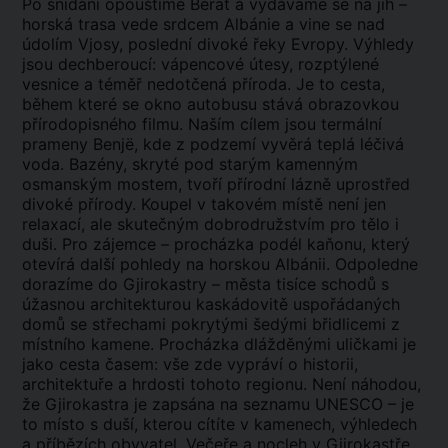
Po snídani opouštíme Berat a vydáváme se na jih –
horská trasa vede srdcem Albánie a vine se nad
údolím Vjosy, poslední divoké řeky Evropy. Výhledy
jsou dechberoucí: vápencové útesy, rozptýlené
vesnice a téměř nedotčená příroda. Je to cesta,
během které se okno autobusu stává obrazovkou
přírodopisného filmu. Naším cílem jsou termální
prameny Benjë, kde z podzemí vyvěrá teplá léčivá
voda. Bazény, skryté pod starým kamenným
osmanským mostem, tvoří přírodní lázně uprostřed
divoké přírody. Koupel v takovém místě není jen
relaxací, ale skutečným dobrodružstvím pro tělo i
duši. Pro zájemce – procházka podél kaňonu, který
otevírá další pohledy na horskou Albánii. Odpoledne
dorazíme do Gjirokastry – města tisíce schodů s
úžasnou architekturou kaskádovitě uspořádaných
domů se střechami pokrytými šedými břidlicemi z
místního kamene. Procházka dlážděnými uličkami je
jako cesta časem: vše zde vypráví o historii,
architektuře a hrdosti tohoto regionu. Není náhodou,
že Gjirokastra je zapsána na seznamu UNESCO – je
to místo s duší, kterou cítíte v kamenech, výhledech
a příbězích obyvatel. Večeře a nocleh v Gjirokastře.