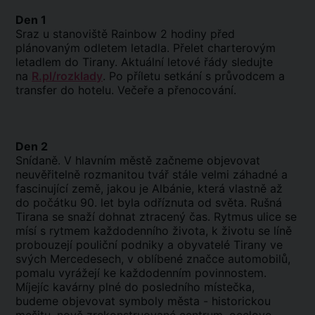
Den 1
Sraz u stanoviště Rainbow 2 hodiny před
plánovaným odletem letadla. Přelet charterovým
letadlem do Tirany. Aktuální letové řády sledujte
na
R.pl/rozklady
. Po příletu setkání s průvodcem a
transfer do hotelu. Večeře a přenocování.
Den 2
Snídaně. V hlavním městě začneme objevovat
neuvěřitelně rozmanitou tvář stále velmi záhadné a
fascinující země, jakou je Albánie, která vlastně až
do počátku 90. let byla odříznuta od světa. Rušná
Tirana se snaží dohnat ztracený čas. Rytmus ulice se
mísí s rytmem každodenního života, k životu se líně
probouzejí pouliční podniky a obyvatelé Tirany ve
svých Mercedesech, v oblíbené značce automobilů,
pomalu vyrážejí ke každodenním povinnostem.
Míjejíc kavárny plné do posledního místečka,
budeme objevovat symboly města - historickou