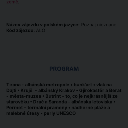
země
.
Název zájezdu v polském jazyce:
Poznaj nieznane
Kód zájezdu:
ALO
PROGRAM
Tirana - albánská metropole • bunk'art • vlak na
Dajti • Krujë - albánský Krakov • Gjirokastër a Berat
- města-muzea • Butrint - to, co je nejkrásnější ze
starověku • Drač a Saranda - albánská letoviska •
Përmet - termální prameny • nádherné pláže a
malebné útesy • perly UNESCO