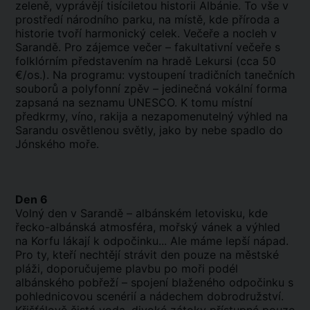
zeleně, vyprávějí tisíciletou historii Albánie. To vše v
prostředí národního parku, na místě, kde příroda a
historie tvoří harmonický celek. Večeře a nocleh v
Sarandě. Pro zájemce večer – fakultativní večeře s
folklórním představením na hradě Lekursi (cca 50
€/os.). Na programu: vystoupení tradičních tanečních
souborů a polyfonní zpěv – jedinečná vokální forma
zapsaná na seznamu UNESCO. K tomu místní
předkrmy, víno, rakija a nezapomenutelný výhled na
Sarandu osvětlenou světly, jako by nebe spadlo do
Jónského moře.
Den 6
Volný den v Sarandě – albánském letovisku, kde
řecko-albánská atmosféra, mořský vánek a výhled
na Korfu lákají k odpočinku... Ale máme lepší nápad.
Pro ty, kteří nechtějí strávit den pouze na městské
pláži, doporučujeme plavbu po moři podél
albánského pobřeží – spojení blaženého odpočinku s
pohlednicovou scenérií a nádechem dobrodružství.