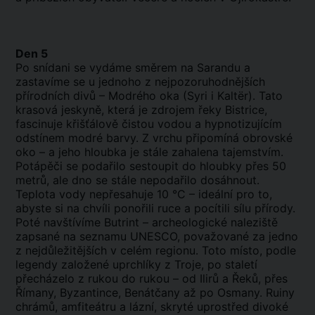
Den 5
Po snídani se vydáme směrem na Sarandu a
zastavíme se u jednoho z nejpozoruhodnějších
přírodních divů – Modrého oka (Syri i Kaltër). Tato
krasová jeskyně, která je zdrojem řeky Bistrice,
fascinuje křišťálově čistou vodou a hypnotizujícím
odstínem modré barvy. Z vrchu připomíná obrovské
oko – a jeho hloubka je stále zahalena tajemstvím.
Potápěči se podařilo sestoupit do hloubky přes 50
metrů, ale dno se stále nepodařilo dosáhnout.
Teplota vody nepřesahuje 10 °C – ideální pro to,
abyste si na chvíli ponořili ruce a pocítili sílu přírody.
Poté navštívíme Butrint – archeologické naleziště
zapsané na seznamu UNESCO, považované za jedno
z nejdůležitějších v celém regionu. Toto místo, podle
legendy založené uprchlíky z Troje, po staletí
přecházelo z rukou do rukou – od Ilirů a Řeků, přes
Římany, Byzantince, Benátčany až po Osmany. Ruiny
chrámů, amfiteátru a lázní, skryté uprostřed divoké