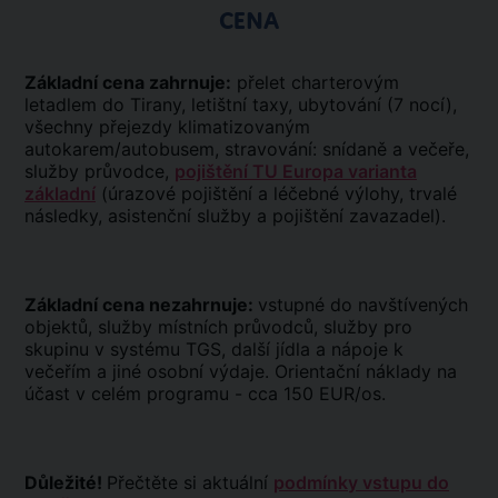
CENA
Základní cena zahrnuje:
přelet charterovým
letadlem do Tirany, letištní taxy, ubytování (7 nocí),
všechny přejezdy klimatizovaným
autokarem/autobusem, stravování: snídaně a večeře,
služby průvodce,
pojištění TU Europa varianta
základní
(úrazové pojištění a léčebné výlohy, trvalé
následky, asistenční služby a pojištění zavazadel).
Základní cena nezahrnuje:
vstupné do navštívených
objektů, služby místních průvodců, služby pro
skupinu v systému TGS, další jídla a nápoje k
večeřím a jiné osobní výdaje. Orientační náklady na
účast v celém programu - cca 150 EUR/os.
Důležité!
Přečtěte si aktuální
podmínky vstupu do