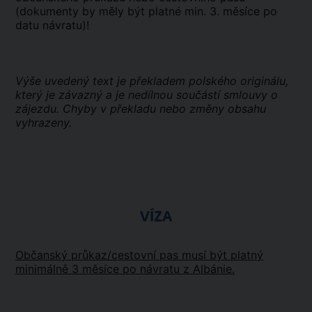
(dokumenty by měly být platné min. 3. měsíce po
datu návratu)!
Výše uvedený text je překladem polského originálu,
který je závazný a je nedílnou součástí smlouvy o
zájezdu. Chyby v překladu nebo změny obsahu
vyhrazeny.
VÍZA
Občanský průkaz/cestovní pas musí být platný
minimálně 3 měsíce po návratu z Albánie.