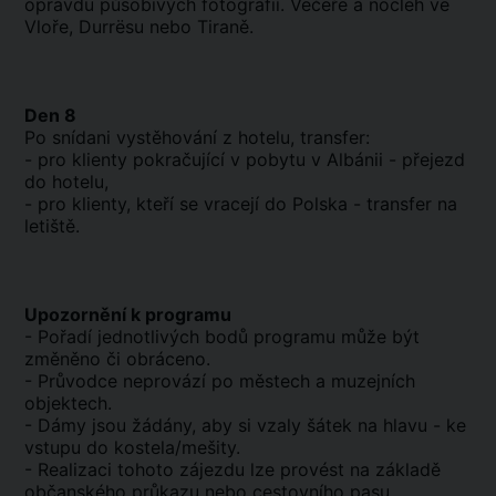
opravdu působivých fotografií. Večeře a nocleh ve
Vloře, Durrësu nebo Tiraně.
Den 8
Po snídani vystěhování z hotelu, transfer:
- pro klienty pokračující v pobytu v Albánii - přejezd
do hotelu,
- pro klienty, kteří se vracejí do Polska - transfer na
letiště.
Upozornění k programu
- Pořadí jednotlivých bodů programu může být
změněno či obráceno.
- Průvodce neprovází po městech a muzejních
objektech.
- Dámy jsou žádány, aby si vzaly šátek na hlavu - ke
vstupu do kostela/mešity.
- Realizaci tohoto zájezdu lze provést na základě
občanského průkazu nebo cestovního pasu