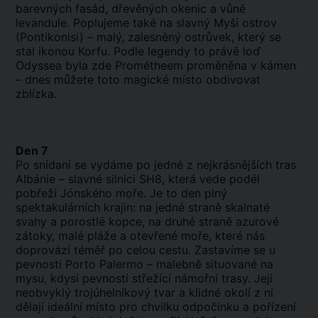
barevných fasád, dřevěných okenic a vůně
levandule. Poplujeme také na slavný Myší ostrov
(Pontikonisi) – malý, zalesněný ostrůvek, který se
stal ikonou Korfu. Podle legendy to právě loď
Odyssea byla zde Prométheem proměněna v kámen
– dnes můžete toto magické místo obdivovat
zblízka.
Den 7
Po snídani se vydáme po jedné z nejkrásnějších tras
Albánie – slavné silnici SH8, která vede podél
pobřeží Jónského moře. Je to den plný
spektakulárních krajin: na jedné straně skalnaté
svahy a porostlé kopce, na druhé straně azurové
zátoky, malé pláže a otevřené moře, které nás
doprovází téměř po celou cestu. Zastavíme se u
pevnosti Porto Palermo – malebně situované na
mysu, kdysi pevnosti střežící námořní trasy. Její
neobvyklý trojúhelníkový tvar a klidné okolí z ní
dělají ideální místo pro chvilku odpočinku a pořízení