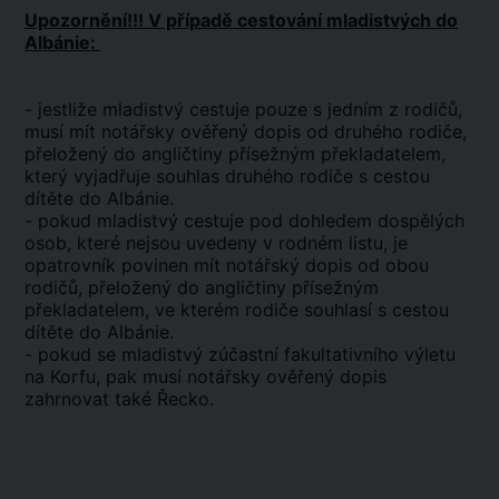
Upozornění!!! V případě cestování mladistvých do
Albánie:
- jestliže mladistvý cestuje pouze s jedním z rodičů,
musí mít notářsky ověřený dopis od druhého rodiče,
přeložený do angličtiny přísežným překladatelem,
který vyjadřuje souhlas druhého rodiče s cestou
dítěte do Albánie.
- pokud mladistvý cestuje pod dohledem dospělých
osob, které nejsou uvedeny v rodném listu, je
opatrovník povinen mít notářský dopis od obou
rodičů, přeložený do angličtiny přísežným
překladatelem, ve kterém rodiče souhlasí s cestou
dítěte do Albánie.
- pokud se mladistvý zúčastní fakultativního výletu
na Korfu, pak musí notářsky ověřený dopis
zahrnovat také Řecko.