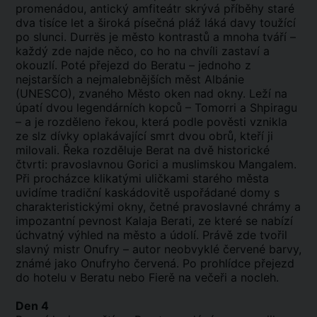
promenádou, antický amfiteátr skrývá příběhy staré
dva tisíce let a široká písečná pláž láká davy toužící
po slunci. Durrës je město kontrastů a mnoha tváří –
každý zde najde něco, co ho na chvíli zastaví a
okouzlí. Poté přejezd do Beratu – jednoho z
nejstarších a nejmalebnějších měst Albánie
(UNESCO), zvaného Město oken nad okny. Leží na
úpatí dvou legendárních kopců – Tomorri a Shpiragu
– a je rozděleno řekou, která podle pověsti vznikla
ze slz dívky oplakávající smrt dvou obrů, kteří ji
milovali. Řeka rozděluje Berat na dvě historické
čtvrti: pravoslavnou Gorici a muslimskou Mangalem.
Při procházce klikatými uličkami starého města
uvidíme tradiční kaskádovitě uspořádané domy s
charakteristickými okny, četné pravoslavné chrámy a
impozantní pevnost Kalaja Berati, ze které se nabízí
úchvatný výhled na město a údolí. Právě zde tvořil
slavný mistr Onufry – autor neobvyklé červené barvy,
známé jako Onufryho červená. Po prohlídce přejezd
do hotelu v Beratu nebo Fierě na večeři a nocleh.
Den 4