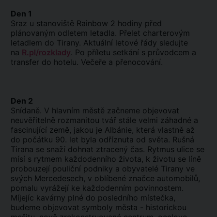
Den 1
Sraz u stanoviště Rainbow 2 hodiny před
plánovaným odletem letadla. Přelet charterovým
letadlem do Tirany. Aktuální letové řády sledujte
na
R.pl/rozklady
. Po příletu setkání s průvodcem a
transfer do hotelu. Večeře a přenocování.
Den 2
Snídaně. V hlavním městě začneme objevovat
neuvěřitelně rozmanitou tvář stále velmi záhadné a
fascinující země, jakou je Albánie, která vlastně až
do počátku 90. let byla odříznuta od světa. Rušná
Tirana se snaží dohnat ztracený čas. Rytmus ulice se
mísí s rytmem každodenního života, k životu se líně
probouzejí pouliční podniky a obyvatelé Tirany ve
svých Mercedesech, v oblíbené značce automobilů,
pomalu vyrážejí ke každodenním povinnostem.
Míjejíc kavárny plné do posledního místečka,
budeme objevovat symboly města - historickou