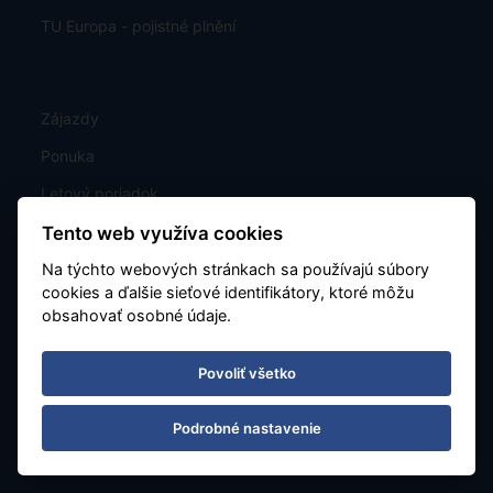
TU Europa - pojistné plnění
Zájazdy
Ponuka
Letový poriadok
Exotika
Tento web využíva cookies
Kontakt
Na týchto webových stránkach sa používajú súbory
cookies a ďalšie sieťové identifikátory, ktoré môžu
Poznávacie
obsahovať osobné údaje.
Last Minute
Povoliť všetko
Mapa
Charterové letenky
Podrobné nastavenie
Nastavenie cookies