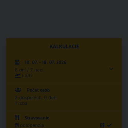
KALKULÁCIE
10. 07. - 18. 07. 2026
8 dní / 7 nocí
Łódź
Počet osôb
2 dospelých, 0 detí
1 izba
Stravovanie
polopenzia