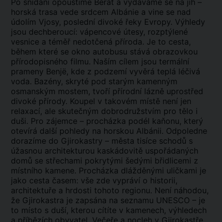
Po snídani opouštíme Berat a vydáváme se na jih –
horská trasa vede srdcem Albánie a vine se nad
údolím Vjosy, poslední divoké řeky Evropy. Výhledy
jsou dechberoucí: vápencové útesy, rozptýlené
vesnice a téměř nedotčená příroda. Je to cesta,
během které se okno autobusu stává obrazovkou
přírodopisného filmu. Naším cílem jsou termální
prameny Benjë, kde z podzemí vyvěrá teplá léčivá
voda. Bazény, skryté pod starým kamenným
osmanským mostem, tvoří přírodní lázně uprostřed
divoké přírody. Koupel v takovém místě není jen
relaxací, ale skutečným dobrodružstvím pro tělo i
duši. Pro zájemce – procházka podél kaňonu, který
otevírá další pohledy na horskou Albánii. Odpoledne
dorazíme do Gjirokastry – města tisíce schodů s
úžasnou architekturou kaskádovitě uspořádaných
domů se střechami pokrytými šedými břidlicemi z
místního kamene. Procházka dlážděnými uličkami je
jako cesta časem: vše zde vypráví o historii,
architektuře a hrdosti tohoto regionu. Není náhodou,
že Gjirokastra je zapsána na seznamu UNESCO – je
to místo s duší, kterou cítíte v kamenech, výhledech
a příbězích obyvatel. Večeře a nocleh v Gjirokastře.