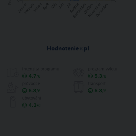
Hodnotenie r.pl
intenzita programu
program výletu
4.7
5.3
/6
/6
průvodce
transport
5.3
5.3
/6
/6
ubytování
4.3
/6