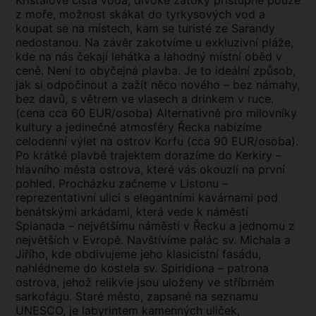
Křišťálově čistá voda, divoké zátoky přístupné pouze
z moře, možnost skákat do tyrkysových vod a
koupat se na místech, kam se turisté ze Sarandy
nedostanou. Na závěr zakotvíme u exkluzivní pláže,
kde na nás čekají lehátka a lahodný místní oběd v
ceně. Není to obyčejná plavba. Je to ideální způsob,
jak si odpočinout a zažít něco nového – bez námahy,
bez davů, s větrem ve vlasech a drinkem v ruce.
(cena cca 60 EUR/osoba) Alternativně pro milovníky
kultury a jedinečné atmosféry Řecka nabízíme
celodenní výlet na ostrov Korfu (cca 90 EUR/osoba).
Po krátké plavbě trajektem dorazíme do Kerkiry –
hlavního města ostrova, které vás okouzlí na první
pohled. Procházku začneme v Listonu –
reprezentativní ulici s elegantními kavárnami pod
benátskými arkádami, která vede k náměstí
Spianada – největšímu náměstí v Řecku a jednomu z
největších v Evropě. Navštívíme palác sv. Michala a
Jiřího, kde obdivujeme jeho klasicistní fasádu,
nahlédneme do kostela sv. Spiridiona – patrona
ostrova, jehož relikvie jsou uloženy ve stříbrném
sarkofágu. Staré město, zapsané na seznamu
UNESCO, je labyrintem kamenných uliček,