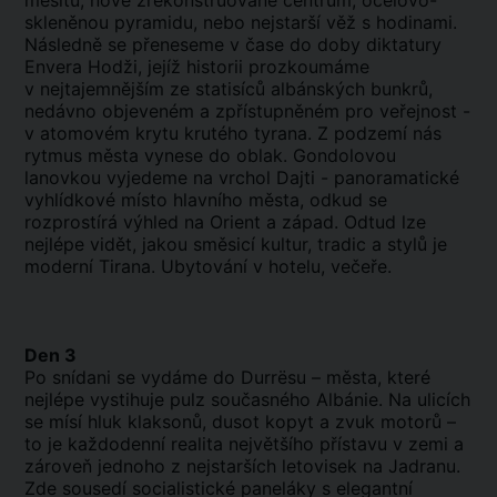
mešitu, nově zrekonstruované centrum, ocelovo-
skleněnou pyramidu, nebo nejstarší věž s hodinami.
Následně se přeneseme v čase do doby diktatury
Envera Hodži, jejíž historii prozkoumáme
v nejtajemnějším ze statisíců albánských bunkrů,
nedávno objeveném a zpřístupněném pro veřejnost -
v atomovém krytu krutého tyrana. Z podzemí nás
rytmus města vynese do oblak. Gondolovou
lanovkou vyjedeme na vrchol Dajti - panoramatické
vyhlídkové místo hlavního města, odkud se
rozprostírá výhled na Orient a západ. Odtud lze
nejlépe vidět, jakou směsicí kultur, tradic a stylů je
moderní Tirana. Ubytování v hotelu, večeře.
Den 3
Po snídani se vydáme do Durrësu – města, které
nejlépe vystihuje pulz současného Albánie. Na ulicích
se mísí hluk klaksonů, dusot kopyt a zvuk motorů –
to je každodenní realita největšího přístavu v zemi a
zároveň jednoho z nejstarších letovisek na Jadranu.
Zde sousedí socialistické paneláky s elegantní