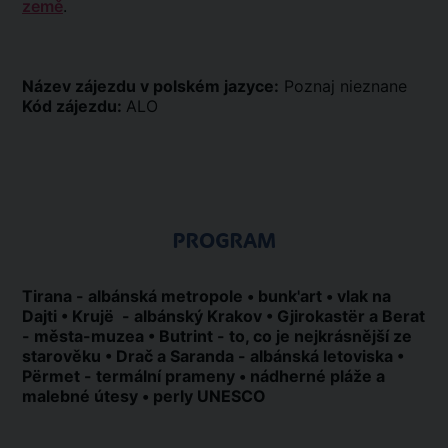
země
.
Název zájezdu v polském jazyce:
Poznaj nieznane
Kód zájezdu:
ALO
PROGRAM
Tirana - albánská metropole • bunk'art • vlak na
Dajti • Krujë - albánský Krakov • Gjirokastër a Berat
- města-muzea • Butrint - to, co je nejkrásnější ze
starověku • Drač a Saranda - albánská letoviska •
Përmet - termální prameny • nádherné pláže a
malebné útesy • perly UNESCO