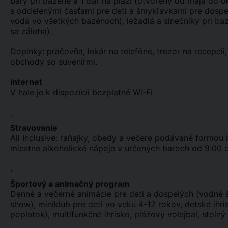
bary pri bazéne a 1 bar na pláži (otvorený od mája do ok
s oddelenými časťami pre deti a šmykľavkami pre dospe
voda vo všetkých bazénoch), ležadlá a slnečníky pri ba
sa záloha).
Doplnky: práčovňa, lekár na telefóne, trezor na recepci
obchody so suvenírmi.
Internet
V hale je k dispozícii bezplatné Wi-Fi.
.
Stravovanie
All Inclusive: raňajky, obedy a večere podávané formou b
miestne alkoholické nápoje v určených baroch od 9:00 
.
Športový a animačný program
Denné a večerné animácie pre deti a dospelých (vodné 
show), miniklub pre deti vo veku 4-12 rokov, detské ihr
poplatok), multifunkčné ihrisko, plážový volejbal, stolný 