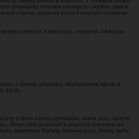
tóbra), detská stolička k dispozícii, 2 vonkajšie bazény
lých (šmykľavky otvorené od mája do októbra, sladká
zénoch zdarma, osuškový servis k dispozícii (vyžaduje
i, wellness centrum, kaderníctvo, zmenáreň, bankomat,
ufetu v hlavnej reštaurácii. Nealkoholické nápoje a
do 24:00.
športy vrátane vodnej gymnastiky, vodné pólo, večerná
isko. Okrem toho je hosťom k dispozícii diskotéka (za
tenis, bedminton. Platené: tenisové kurty, biliard, herňa.