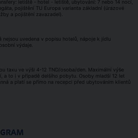
ansfery: letiště - hotel - letiště, ubytování: 7 nebo 14 nocí,
gáta, pojištění TU Europa varianta základní (úrazové
užby a pojištění zavazadel).
erá nejsou uvedena v popisu hotelů, nápoje k jídlu
 osobní výdaje.
ou taxu ve výši 4-12 TND/osoba/den. Maximální výše
 a to i v případě delšího pobytu. Osoby mladší 12 let
nná a platí se přímo na recepci před ubytováním klientů
OGRAM