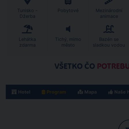
Tunisko -
Pobytové
Mezinárodní
Džerba
animace
Lehátka
Tichý, mimo
Bazén se
zdarma
město
sladkou vodou
VŠETKO ČO
POTREBU
Hotel
Program
Mapa
Naše 