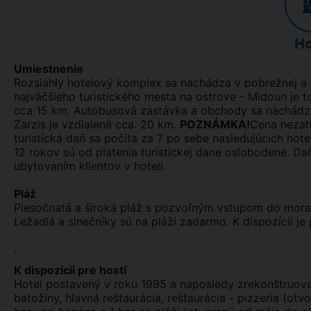
Ho
Umiestnenie
Rozsiahly hotelový komplex sa nachádza v pobrežnej a p
najväčšieho turistického mesta na ostrove - Midoun je 
cca 15 km. Autobusová zastávka a obchody sa nachádzaj
Zarzis je vzdialené cca. 20 km.
POZNÁMKA!
Cena nezah
turistická daň sa počíta za 7 po sebe nasledujúcich hot
12 rokov sú od platenia turistickej dane oslobodené. Daň
ubytovaním klientov v hoteli.
Pláž
Piesočnatá a široká pláž s pozvoľným vstupom do mora 
Ležadlá a slnečníky sú na pláži zadarmo. K dispozícii je
.
K dispozícii pre hostí
Hotel postavený v roku 1995 a naposledy zrekonštruova
batožiny, hlavná reštaurácia, reštaurácia - pizzeria (ot