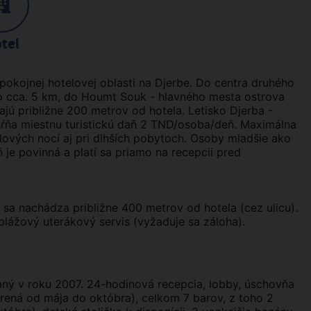
tel
okojnej hotelovej oblasti na Djerbe. Do centra druhého
to cca. 5 km, do Houmt Souk - hlavného mesta ostrova
ú približne 200 metrov od hotela. Letisko Djerba -
ŕňa miestnu turistickú daň 2 TND/osoba/deň. Maximálna
elových nocí aj pri dlhších pobytoch. Osoby mladšie ako
 je povinná a platí sa priamo na recepcii pred
sa nachádza približne 400 metrov od hotela (cez ulicu).
 plážový uterákový servis (vyžaduje sa záloha).
ný v roku 2007. 24-hodinová recepcia, lobby, úschovňa
vorená od mája do októbra), celkom 7 barov, z toho 2