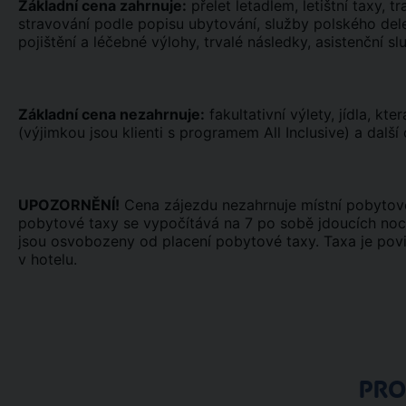
Základní cena zahrnuje:
přelet letadlem, letištní taxy, tr
stravování podle popisu ubytování, služby polského dele
pojištění a léčebné výlohy, trvalé následky, asistenční sl
Základní cena nezahrnuje:
fakultativní výlety, jídla, kt
(výjimkou jsou klienti s programem All Inclusive) a další
UPOZORNĚNÍ!
Cena zájezdu nezahrnuje místní pobytov
pobytové taxy se vypočítává na 7 po sobě jdoucích nocí,
jsou osvobozeny od placení pobytové taxy. Taxa je povi
v hotelu.
PR