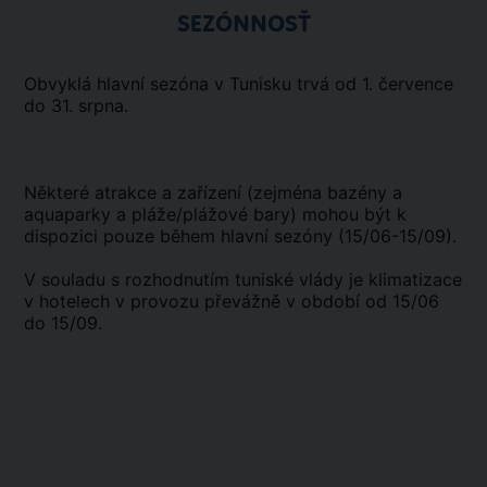
SEZÓNNOSŤ
Obvyklá hlavní sezóna v Tunisku trvá od 1. července
do 31. srpna.
Některé atrakce a zařízení (zejména bazény a
aquaparky a pláže/plážové bary) mohou být k
dispozici pouze během hlavní sezóny (15/06-15/09).
V souladu s rozhodnutím tuniské vlády je klimatizace
v hotelech v provozu převážně v období od 15/06
do 15/09.