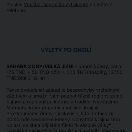
Polska.
Voucher si prosím vytiskněte
a uložte v
telefonu.
VÝLETY PO OKOLÍ
SAHARA 2 DNY/VELKÁ JIŽNÍ
- pondělí/úterý, cena
175 TND + 50 TND džíp = 225 TND/dospělý, 137,50
TND/dítě 2-12 let
Tento dvoudenní zájezd je bezpochyby vrcholným
zážitkem a umožní vám poznat různé regiony země,
bujnou a rozmanitou kulturu a tradice. Navštívíme
Matmatu, která připomíná měsíční krajinu.
Prozkoumáme domy - jeskyně -, kde dodnes žijí
domorodé berberské kmeny. Úchvatná krajina této
oblasti se stala dějištěm filmů "Hvězdné války",
"Anglický pacient" a "V poušti a divočině". Přenocujte