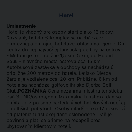
Hotel
Umiestnenie
Hotel je vhodný pre osoby staršie ako 16 rokov.
Rozsiahly hotelový komplex sa nachádza v
pobrežnej a pokojnej hotelovej oblasti na Djerbe. Do
centra druhej najväčšej turistickej dediny na ostrove
- Midoun je to približne 1,5 km. 5 km, do Houmt
Souk - hlavného mesta ostrova cca 15 km.
Autobusová zastávka a obchody sa nachádzajú
približne 200 metrov od hotela. Letisko Djerba -
Zarzis je vzdialené cca. 20 km. Približne. 6 km od
hotela sa nachádza golfové ihrisko Djerba Golf
Club.
POZNÁMKA!
Cena nezahŕňa miestnu turistickú
daň 3 TND/osoba/deň. Maximálna turistická daň sa
počíta za 7 po sebe nasledujúcich hotelových nocí aj
pri dlhších pobytoch. Osoby mladšie ako 12 rokov sú
od platenia turistickej dane oslobodené. Daň je
povinná a platí sa priamo na recepcii pred
ubytovaním klientov v hoteli.