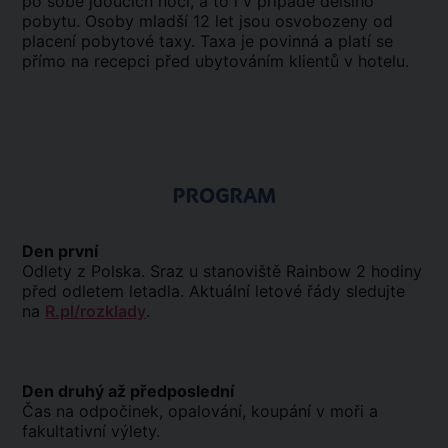
po sobě jdoucích nocí, a to i v případě delšího
pobytu. Osoby mladší 12 let jsou osvobozeny od
placení pobytové taxy. Taxa je povinná a platí se
přímo na recepci před ubytováním klientů v hotelu.
PROGRAM
Den první
Odlety z Polska. Sraz u stanoviště Rainbow 2 hodiny
před odletem letadla. Aktuální letové řády sledujte
na
R.pl/rozklady
.
Den druhý až předposlední
Čas na odpočinek, opalování, koupání v moři a
fakultativní výlety.