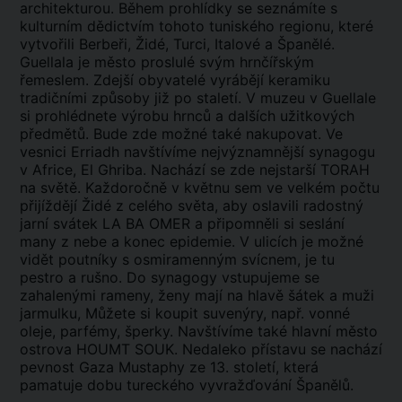
architekturou. Během prohlídky se seznámíte s
kulturním dědictvím tohoto tuniského regionu, které
vytvořili Berbeři, Židé, Turci, Italové a Španělé.
Guellala je město proslulé svým hrnčířským
řemeslem. Zdejší obyvatelé vyrábějí keramiku
tradičními způsoby již po staletí. V muzeu v Guellale
si prohlédnete výrobu hrnců a dalších užitkových
předmětů. Bude zde možné také nakupovat. Ve
vesnici Erriadh navštívíme nejvýznamnější synagogu
v Africe, El Ghriba. Nachází se zde nejstarší TORAH
na světě. Každoročně v květnu sem ve velkém počtu
přijíždějí Židé z celého světa, aby oslavili radostný
jarní svátek LA BA OMER a připomněli si seslání
many z nebe a konec epidemie. V ulicích je možné
vidět poutníky s osmiramenným svícnem, je tu
pestro a rušno. Do synagogy vstupujeme se
zahalenými rameny, ženy mají na hlavě šátek a muži
jarmulku, Můžete si koupit suvenýry, např. vonné
oleje, parfémy, šperky. Navštívíme také hlavní město
ostrova HOUMT SOUK. Nedaleko přístavu se nachází
pevnost Gaza Mustaphy ze 13. století, která
pamatuje dobu tureckého vyvražďování Španělů.