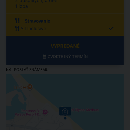
2 dospelých, 0 detí
1 izba
Stravovanie
All Inclusive
VYPREDANÉ
ZVOĽTE INÝ TERMÍN
POSLAŤ ZNÁMEMU