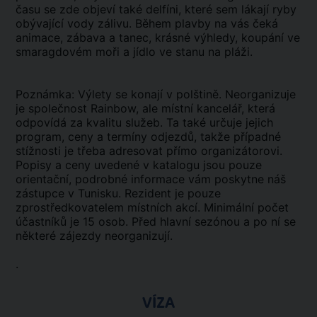
času se zde objeví také delfíni, které sem lákají ryby
obývající vody zálivu. Během plavby na vás čeká
animace, zábava a tanec, krásné výhledy, koupání ve
smaragdovém moři a jídlo ve stanu na pláži.
Poznámka: Výlety se konají v polštině. Neorganizuje
je společnost Rainbow, ale místní kancelář, která
odpovídá za kvalitu služeb. Ta také určuje jejich
program, ceny a termíny odjezdů, takže případné
stížnosti je třeba adresovat přímo organizátorovi.
Popisy a ceny uvedené v katalogu jsou pouze
orientační, podrobné informace vám poskytne náš
zástupce v Tunisku. Rezident je pouze
zprostředkovatelem místních akcí. Minimální počet
účastníků je 15 osob. Před hlavní sezónou a po ní se
některé zájezdy neorganizují.
.
VÍZA