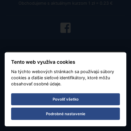
Obchodujeme s aktuálnym kurzom 1 zł = 0.23 €
Tento web využíva cookies
Na týchto webových stránkach sa používajú súbory
cookies a ďalšie sieťové identifikátory, ktoré môžu
Všeobecné podmienky
obsahovať osobné údaje.
Dôležité - čítajte
Povoliť všetko
O nás
Karta stáleho klienta
Podrobné nastavenie
Letiská a parkovanie