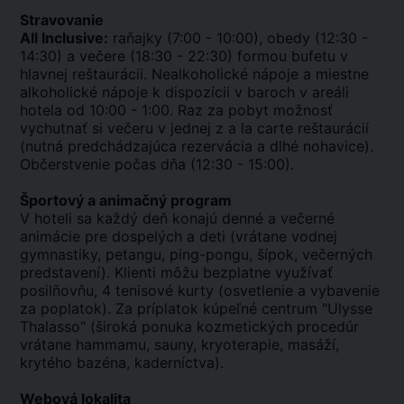
Stravovanie
All Inclusive:
raňajky (7:00 - 10:00), obedy (12:30 -
14:30) a večere (18:30 - 22:30) formou bufetu v
hlavnej reštaurácii. Nealkoholické nápoje a miestne
alkoholické nápoje k dispozícii v baroch v areáli
hotela od 10:00 - 1:00. Raz za pobyt možnosť
vychutnať si večeru v jednej z a la carte reštaurácií
(nutná predchádzajúca rezervácia a dlhé nohavice).
Občerstvenie počas dňa (12:30 - 15:00).
Športový a animačný program
V hoteli sa každý deň konajú denné a večerné
animácie pre dospelých a deti (vrátane vodnej
gymnastiky, petangu, ping-pongu, šípok, večerných
predstavení). Klienti môžu bezplatne využívať
posilňovňu, 4 tenisové kurty (osvetlenie a vybavenie
za poplatok). Za príplatok kúpeľné centrum "Ulysse
Thalasso" (široká ponuka kozmetických procedúr
vrátane hammamu, sauny, kryoterapie, masáží,
krytého bazéna, kaderníctva).
Webová lokalita