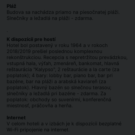
Pláž
Budova sa nachádza priamo na piesočnatej pláži.
Slnečníky a ležadlá na pláži - zdarma.
.
K dispozícii pre hostí
Hotel bol postavený v roku 1964 a v rokoch
2018/2019 prešiel poslednou komplexnou
rekonštrukciou. Recepcia s nepretržitou prevádzkou,
vstupná hala, výťah, zmenáreň, bankomat, hlavná
reštaurácia "Kalypso", 2 reštaurácie a la carte (za
poplatok); 4 bary: lobby bar, piano bar, bar pri
bazéne, bar na pláži a arabská kaviareň (za
poplatok). Hlavný bazén so slnečnou terasou;
slnečníky a ležadlá pri bazéne - zdarma. Za
poplatok: obchody so suvenírmi, konferenčná
miestnosť, práčovňa a herňa.
Internet
V celom hoteli a v izbách je k dispozícii bezplatné
Wi-Fi pripojenie na internet.