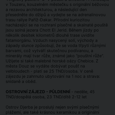
v Touzeru, kouzelném městečku s originální béžovou
a rezavou architekturou, a následující den
přesedněte do džípů a vydejte se na adrenalinovou
trasu rallye Paříž-Dakar. Přírodní kuriozitou
nacházející se na rozhraní písečné a skalnaté pouště
jsou solná jezera Chott El Jerid. Během jízdy po
několik desítek kilometrů dlouhé trase uvidíte
fatamorgánu. Vzduch nasycený solí, východy a
západy slunce způsobují, že se voda třpytí různými
barvami, což vytváří skutečnou podívanou, a
minerály mají tvar růže, známé jako "pouštní růže".
Užijete si také malebné horské oázy Chebice. Z
města Douz se vydáte dobývat poušť na
velbloudech - platí se 25 TND/osoba. V ceně
zájezdu je zahrnuto ubytování na 1 noc a strava:
snídaně a oběd.
OSTROVNÍ ZÁJEZD - PŮLDENNÍ
- neděle, 45
TND/dospělá osoba, 23 TND/dítě 2-12 let
Ostrov Djerba je proslulý nejen svými písečnými
plážemi, ale také krásnou keramikou a originální