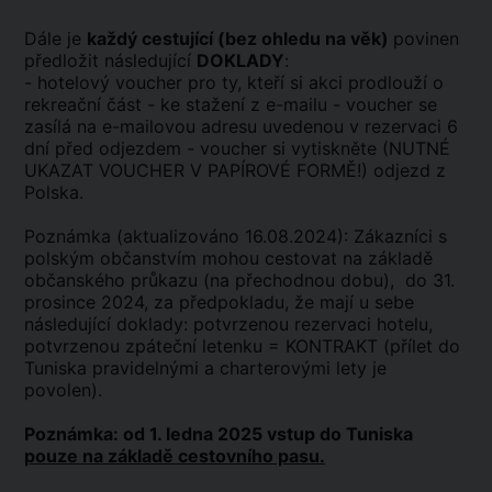
Dále je
každý cestující (bez ohledu na věk)
povinen
předložit následující
DOKLADY
:
- hotelový voucher pro ty, kteří si akci prodlouží o
rekreační část - ke stažení z e-mailu - voucher se
zasílá na e-mailovou adresu uvedenou v rezervaci 6
dní před odjezdem - voucher si vytiskněte (NUTNÉ
UKAZAT VOUCHER V PAPÍROVÉ FORMĚ!) odjezd z
Polska.
Poznámka (aktualizováno 16.08.2024): Zákazníci s
polským občanstvím mohou cestovat na základě
občanského průkazu (na přechodnou dobu), do 31.
prosince 2024, za předpokladu, že mají u sebe
následující doklady: potvrzenou rezervaci hotelu,
potvrzenou zpáteční letenku = KONTRAKT (přílet do
Tuniska pravidelnými a charterovými lety je
povolen).
Poznámka: od 1. ledna 2025 vstup do Tuniska
pouze na základě cestovního pasu.