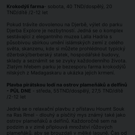
Krokodýlí farma
- sobota, 40 TND/dospělý, 20
TND/dítě /2-12 let
Pokud trávíte dovolenou na Djerbě, výlet do parku
Djerba Explore je nezbytností. Jedná se o komplex
sestávající z elegantního muzea Lalla Hadria s
působivou sbírkou umění islámských zemí z celého
světa, skanzenu, kde si můžete prohlédnout typický
džerbský/berberský statek, hospodářské budovy,
sklady a seznámit se se zvyky každodenního života.
Zlatým hřebem parku je bezesporu farma krokodýlů
nilských z Madagaskaru a ukázka jejich krmení.
Plavba pirátskou lodí na ostrov plameňáků a delfínů
- PŮL DNE
- středa, 55TND/dospělý, 27,5 TND/dítě
/2-12 let
Jedná se o relaxační plavbu z přístavu Houmt Souk
na Ras Rmel - dlouhý a písčitý mys známý také jako
ostrov plameňáků a delfínů. Každoročně sem na
podzim a v zimě připlouvá množství růžových
plameňáků, aby se brouzdali v mělké laguně. Čas od