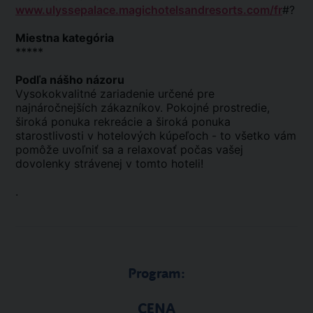
www.ulyssepalace.magichotelsandresorts.com/fr
#?
Miestna kategória
*****
Podľa nášho názoru
Vysokokvalitné zariadenie určené pre
najnáročnejších zákazníkov. Pokojné prostredie,
široká ponuka rekreácie a široká ponuka
starostlivosti v hotelových kúpeľoch - to všetko vám
pomôže uvoľniť sa a relaxovať počas vašej
dovolenky strávenej v tomto hoteli!
.
Program:
CENA