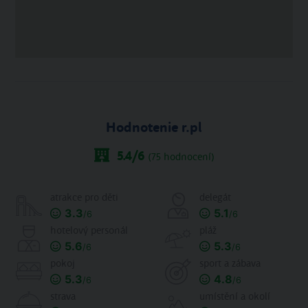
Hodnotenie r.pl
5.4
/6
(
75
hodnocení)
atrakce pro děti
delegát
3.3
5.1
/6
/6
hotelový personál
pláž
5.6
5.3
/6
/6
pokoj
sport a zábava
5.3
4.8
/6
/6
strava
umístění a okolí