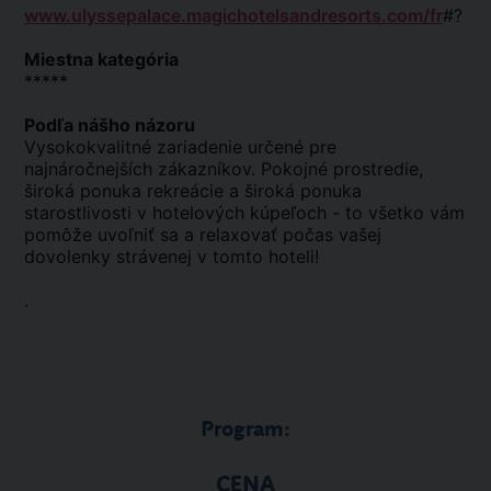
www.ulyssepalace.magichotelsandresorts.com/fr
#?
Miestna kategória
*****
Podľa nášho názoru
Vysokokvalitné zariadenie určené pre
najnáročnejších zákazníkov. Pokojné prostredie,
široká ponuka rekreácie a široká ponuka
starostlivosti v hotelových kúpeľoch - to všetko vám
pomôže uvoľniť sa a relaxovať počas vašej
dovolenky strávenej v tomto hoteli!
.
Program:
CENA