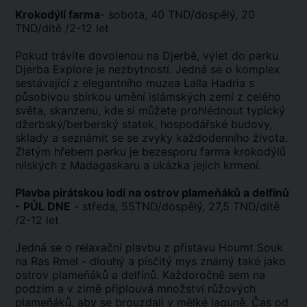
Krokodýlí farma
- sobota, 40 TND/dospělý, 20
TND/dítě /2-12 let
Pokud trávíte dovolenou na Djerbě, výlet do parku
Djerba Explore je nezbytností. Jedná se o komplex
sestávající z elegantního muzea Lalla Hadria s
působivou sbírkou umění islámských zemí z celého
světa, skanzenu, kde si můžete prohlédnout typický
džerbský/berberský statek, hospodářské budovy,
sklady a seznámit se se zvyky každodenního života.
Zlatým hřebem parku je bezesporu farma krokodýlů
nilských z Madagaskaru a ukázka jejich krmení.
Plavba pirátskou lodí na ostrov plameňáků a delfínů
- PŮL DNE
- středa, 55TND/dospělý, 27,5 TND/dítě
/2-12 let
Jedná se o relaxační plavbu z přístavu Houmt Souk
na Ras Rmel - dlouhý a písčitý mys známý také jako
ostrov plameňáků a delfínů. Každoročně sem na
podzim a v zimě připlouvá množství růžových
plameňáků, aby se brouzdali v mělké laguně. Čas od