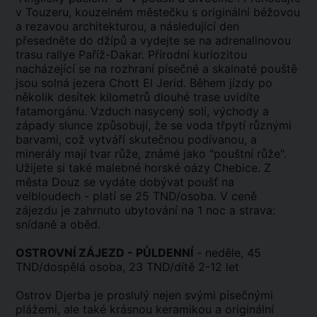
v Touzeru, kouzelném městečku s originální béžovou
a rezavou architekturou, a následující den
přesedněte do džípů a vydejte se na adrenalinovou
trasu rallye Paříž-Dakar. Přírodní kuriozitou
nacházející se na rozhraní písečné a skalnaté pouště
jsou solná jezera Chott El Jerid. Během jízdy po
několik desítek kilometrů dlouhé trase uvidíte
fatamorgánu. Vzduch nasycený solí, východy a
západy slunce způsobují, že se voda třpytí různými
barvami, což vytváří skutečnou podívanou, a
minerály mají tvar růže, známé jako "pouštní růže".
Užijete si také malebné horské oázy Chebice. Z
města Douz se vydáte dobývat poušť na
velbloudech - platí se 25 TND/osoba. V ceně
zájezdu je zahrnuto ubytování na 1 noc a strava:
snídaně a oběd.
OSTROVNÍ ZÁJEZD - PŮLDENNÍ
- neděle, 45
TND/dospělá osoba, 23 TND/dítě 2-12 let
Ostrov Djerba je proslulý nejen svými písečnými
plážemi, ale také krásnou keramikou a originální