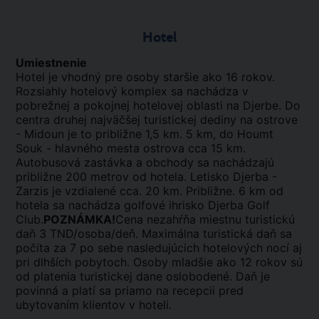
Hotel
Umiestnenie
Hotel je vhodný pre osoby staršie ako 16 rokov.
Rozsiahly hotelový komplex sa nachádza v
pobrežnej a pokojnej hotelovej oblasti na Djerbe. Do
centra druhej najväčšej turistickej dediny na ostrove
- Midoun je to približne 1,5 km. 5 km, do Houmt
Souk - hlavného mesta ostrova cca 15 km.
Autobusová zastávka a obchody sa nachádzajú
približne 200 metrov od hotela. Letisko Djerba -
Zarzis je vzdialené cca. 20 km. Približne. 6 km od
hotela sa nachádza golfové ihrisko Djerba Golf
Club.
POZNÁMKA!
Cena nezahŕňa miestnu turistickú
daň 3 TND/osoba/deň. Maximálna turistická daň sa
počíta za 7 po sebe nasledujúcich hotelových nocí aj
pri dlhších pobytoch. Osoby mladšie ako 12 rokov sú
od platenia turistickej dane oslobodené. Daň je
povinná a platí sa priamo na recepcii pred
ubytovaním klientov v hoteli.