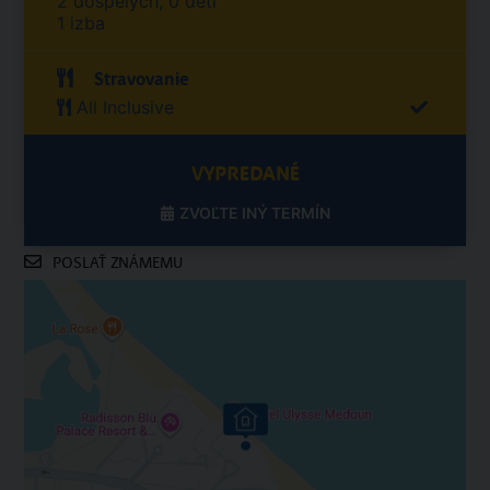
2 dospelých, 0 detí
1 izba
Stravovanie
All Inclusive
VYPREDANÉ
ZVOĽTE INÝ TERMÍN
POSLAŤ ZNÁMEMU