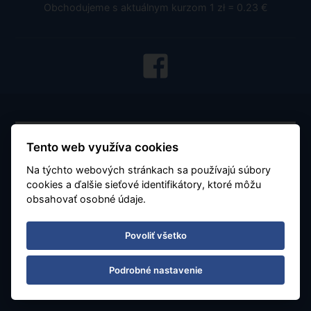
Obchodujeme s aktuálnym kurzom 1 zł = 0.23 €
Tento web využíva cookies
Na týchto webových stránkach sa používajú súbory
cookies a ďalšie sieťové identifikátory, ktoré môžu
Všeobecné podmienky
obsahovať osobné údaje.
Dôležité - čítajte
Povoliť všetko
O nás
Karta stáleho klienta
Podrobné nastavenie
Letiská a parkovanie