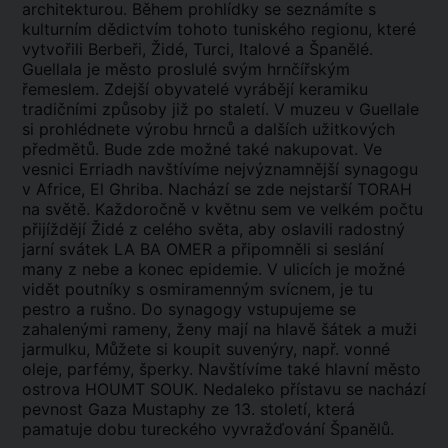
architekturou. Během prohlídky se seznámíte s
kulturním dědictvím tohoto tuniského regionu, které
vytvořili Berbeři, Židé, Turci, Italové a Španělé.
Guellala je město proslulé svým hrnčířským
řemeslem. Zdejší obyvatelé vyrábějí keramiku
tradičními způsoby již po staletí. V muzeu v Guellale
si prohlédnete výrobu hrnců a dalších užitkových
předmětů. Bude zde možné také nakupovat. Ve
vesnici Erriadh navštívíme nejvýznamnější synagogu
v Africe, El Ghriba. Nachází se zde nejstarší TORAH
na světě. Každoročně v květnu sem ve velkém počtu
přijíždějí Židé z celého světa, aby oslavili radostný
jarní svátek LA BA OMER a připomněli si seslání
many z nebe a konec epidemie. V ulicích je možné
vidět poutníky s osmiramenným svícnem, je tu
pestro a rušno. Do synagogy vstupujeme se
zahalenými rameny, ženy mají na hlavě šátek a muži
jarmulku, Můžete si koupit suvenýry, např. vonné
oleje, parfémy, šperky. Navštívíme také hlavní město
ostrova HOUMT SOUK. Nedaleko přístavu se nachází
pevnost Gaza Mustaphy ze 13. století, která
pamatuje dobu tureckého vyvražďování Španělů.