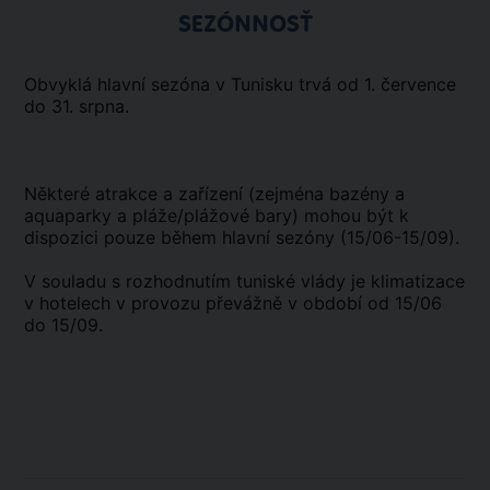
SEZÓNNOSŤ
Obvyklá hlavní sezóna v Tunisku trvá od 1. července
do 31. srpna.
Některé atrakce a zařízení (zejména bazény a
aquaparky a pláže/plážové bary) mohou být k
dispozici pouze během hlavní sezóny (15/06-15/09).
V souladu s rozhodnutím tuniské vlády je klimatizace
v hotelech v provozu převážně v období od 15/06
do 15/09.