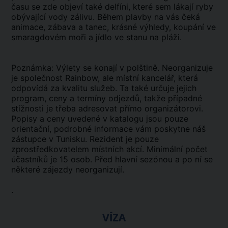
času se zde objeví také delfíni, které sem lákají ryby
obývající vody zálivu. Během plavby na vás čeká
animace, zábava a tanec, krásné výhledy, koupání ve
smaragdovém moři a jídlo ve stanu na pláži.
Poznámka: Výlety se konají v polštině. Neorganizuje
je společnost Rainbow, ale místní kancelář, která
odpovídá za kvalitu služeb. Ta také určuje jejich
program, ceny a termíny odjezdů, takže případné
stížnosti je třeba adresovat přímo organizátorovi.
Popisy a ceny uvedené v katalogu jsou pouze
orientační, podrobné informace vám poskytne náš
zástupce v Tunisku. Rezident je pouze
zprostředkovatelem místních akcí. Minimální počet
účastníků je 15 osob. Před hlavní sezónou a po ní se
některé zájezdy neorganizují.
.
VÍZA