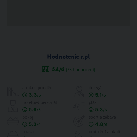
Hodnotenie r.pl
5.4
/6
(
75
hodnocení)
atrakce pro děti
delegát
3.3
5.1
/6
/6
hotelový personál
pláž
5.6
5.3
/6
/6
pokoj
sport a zábava
5.3
4.8
/6
/6
strava
umístění a okolí