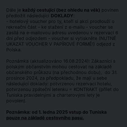
Dále je
každý cestující (bez ohledu na věk)
povinen
předložit následující
DOKLADY
:
- hotelový voucher pro ty, kteří si akci prodlouží o
rekreační část - ke stažení z e-mailu - voucher se
zasílá na e-mailovou adresu uvedenou v rezervaci 6
dní před odjezdem - voucher si vytiskněte (NUTNÉ
UKAZAT VOUCHER V PAPÍROVÉ FORMĚ!) odjezd z
Polska.
Poznámka (aktualizováno 16.08.2024): Zákazníci s
polským občanstvím mohou cestovat na základě
občanského průkazu (na přechodnou dobu), do 31.
prosince 2024, za předpokladu, že mají u sebe
následující doklady: potvrzenou rezervaci hotelu,
potvrzenou zpáteční letenku = KONTRAKT (přílet do
Tuniska pravidelnými a charterovými lety je
povolen).
Poznámka: od 1. ledna 2025 vstup do Tuniska
pouze na základě cestovního pasu.