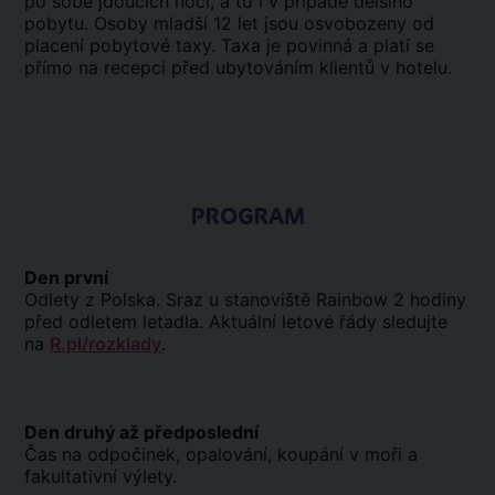
po sobě jdoucích nocí, a to i v případě delšího
pobytu. Osoby mladší 12 let jsou osvobozeny od
placení pobytové taxy. Taxa je povinná a platí se
přímo na recepci před ubytováním klientů v hotelu.
PROGRAM
Den první
Odlety z Polska. Sraz u stanoviště Rainbow 2 hodiny
před odletem letadla. Aktuální letové řády sledujte
na
R.pl/rozklady
.
Den druhý až předposlední
Čas na odpočinek, opalování, koupání v moři a
fakultativní výlety.