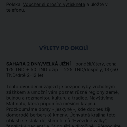
Polska.
Voucher si prosím vytiskněte
a uložte v
telefonu.
VÝLETY PO OKOLÍ
SAHARA 2 DNY/VELKÁ JIŽNÍ
- pondělí/úterý, cena
175 TND + 50 TND džíp = 225 TND/dospělý, 137,50
TND/dítě 2-12 let
Tento dvoudenní zájezd je bezpochyby vrcholným
zážitkem a umožní vám poznat různé regiony země,
bujnou a rozmanitou kulturu a tradice. Navštívíme
Matmatu, která připomíná měsíční krajinu.
Prozkoumáme domy - jeskyně -, kde dodnes žijí
domorodé berberské kmeny. Úchvatná krajina této
oblasti se stala dějištěm filmů "Hvězdné války",
"Anglický pacient" a "V poušti a divočině". Přenocujte