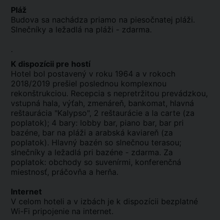
Pláž
Budova sa nachádza priamo na piesočnatej pláži.
Slnečníky a ležadlá na pláži - zdarma.
.
K dispozícii pre hostí
Hotel bol postavený v roku 1964 a v rokoch
2018/2019 prešiel poslednou komplexnou
rekonštrukciou. Recepcia s nepretržitou prevádzkou,
vstupná hala, výťah, zmenáreň, bankomat, hlavná
reštaurácia "Kalypso", 2 reštaurácie a la carte (za
poplatok); 4 bary: lobby bar, piano bar, bar pri
bazéne, bar na pláži a arabská kaviareň (za
poplatok). Hlavný bazén so slnečnou terasou;
slnečníky a ležadlá pri bazéne - zdarma. Za
poplatok: obchody so suvenírmi, konferenčná
miestnosť, práčovňa a herňa.
Internet
V celom hoteli a v izbách je k dispozícii bezplatné
Wi-Fi pripojenie na internet.