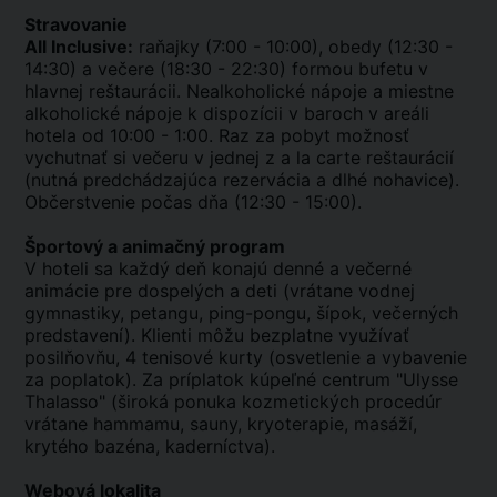
Stravovanie
All Inclusive:
raňajky (7:00 - 10:00), obedy (12:30 -
14:30) a večere (18:30 - 22:30) formou bufetu v
hlavnej reštaurácii. Nealkoholické nápoje a miestne
alkoholické nápoje k dispozícii v baroch v areáli
hotela od 10:00 - 1:00. Raz za pobyt možnosť
vychutnať si večeru v jednej z a la carte reštaurácií
(nutná predchádzajúca rezervácia a dlhé nohavice).
Občerstvenie počas dňa (12:30 - 15:00).
Športový a animačný program
V hoteli sa každý deň konajú denné a večerné
animácie pre dospelých a deti (vrátane vodnej
gymnastiky, petangu, ping-pongu, šípok, večerných
predstavení). Klienti môžu bezplatne využívať
posilňovňu, 4 tenisové kurty (osvetlenie a vybavenie
za poplatok). Za príplatok kúpeľné centrum "Ulysse
Thalasso" (široká ponuka kozmetických procedúr
vrátane hammamu, sauny, kryoterapie, masáží,
krytého bazéna, kaderníctva).
Webová lokalita