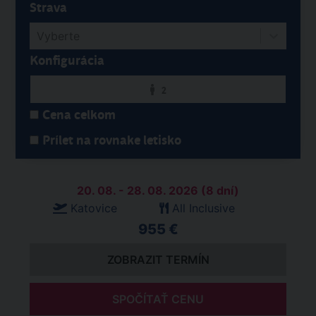
Strava
Vyberte
Konfigurácia
2
Cena celkom
Prílet na rovnake letisko
20. 08. - 28. 08. 2026 (8 dní)
Katovice
All Inclusive
955 €
ZOBRAZIT TERMÍN
SPOČÍTAŤ CENU