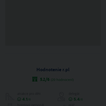
Hodnotenie r.pl
5.2
/6
(
20
hodnocení)
atrakce pro děti
delegát
4.1
5.4
/6
/6
hotelový personál
pláž