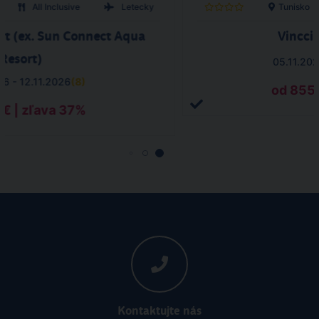
All Inclusive
Letecky
Tunisko
rt (ex. Sun Connect Aqua
Vincci
Resort)
05.11.202
26 - 12.11.2026
(
8
)
od 855 
 € | zľava 37%
Kontaktujte nás