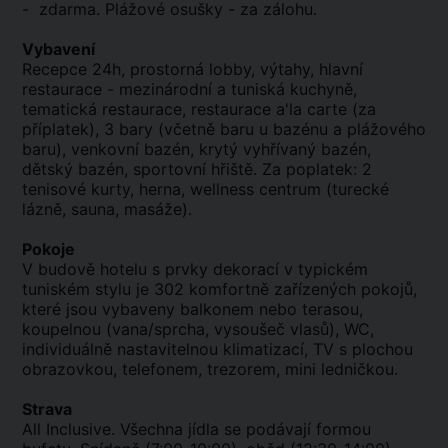
- zdarma. Plážové osušky - za zálohu.
Vybavení
Recepce 24h, prostorná lobby, výtahy, hlavní
restaurace - mezinárodní a tuniská kuchyně,
tematická restaurace, restaurace a'la carte (za
příplatek), 3 bary (včetně baru u bazénu a plážového
baru), venkovní bazén, krytý vyhřívaný bazén,
dětský bazén, sportovní hřiště. Za poplatek: 2
tenisové kurty, herna, wellness centrum (turecké
lázně, sauna, masáže).
Pokoje
V budově hotelu s prvky dekorací v typickém
tuniském stylu je 302 komfortně zařízených pokojů,
které jsou vybaveny balkonem nebo terasou,
koupelnou (vana/sprcha, vysoušeč vlasů), WC,
individuálně nastavitelnou klimatizací, TV s plochou
obrazovkou, telefonem, trezorem, mini ledničkou.
Strava
All Inclusive. Všechna jídla se podávají formou