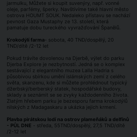
jarmulku, Můžete si koupit suvenýry, např. vonné
oleje, parfémy, šperky. Navštívíme také hlavní město
ostrova HOUMT SOUK. Nedaleko přístavu se nachází
pevnost Gaza Mustaphy ze 13. století, která
pamatuje dobu tureckého vyvražďování Španělů.
Krokodýlí farma
- sobota, 40 TND/dospělý, 20
TND/dítě /2-12 let
Pokud trávíte dovolenou na Djerbě, výlet do parku
Djerba Explore je nezbytností. Jedná se o komplex
sestávající z elegantního muzea Lalla Hadria s
působivou sbírkou umění islámských zemí z celého
světa, skanzenu, kde si můžete prohlédnout typický
džerbský/berberský statek, hospodářské budovy,
sklady a seznámit se se zvyky každodenního života.
Zlatým hřebem parku je bezesporu farma krokodýlů
nilských z Madagaskaru a ukázka jejich krmení.
Plavba pirátskou lodí na ostrov plameňáků a delfínů
- PŮL DNE
- středa, 55TND/dospělý, 27,5 TND/dítě
/2-12 let