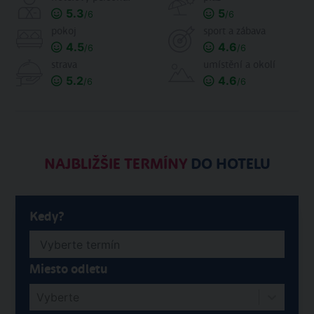
5.3
5
/6
/6
pokoj
sport a zábava
4.5
4.6
/6
/6
strava
umístění a okolí
5.2
4.6
/6
/6
NAJBLIŽŠIE TERMÍNY
DO HOTELU
Kedy?
Miesto odletu
Vyberte