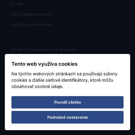
O nás
Karta stáleho klienta
Letiská a parkovanie
Exotika Dreamlinerem a Airbusem
GDPR
Tento web využíva cookies
Poistenie proti úpadku CK
Na týchto webových stránkach sa používajú súbory
cookies a ďalšie sieťové identifikátory, ktoré môžu
TU Europa - pojistné plnění
obsahovať osobné údaje.
Povoliť všetko
Zájazdy
Ponuka
Podrobné nastavenie
Letový poriadok