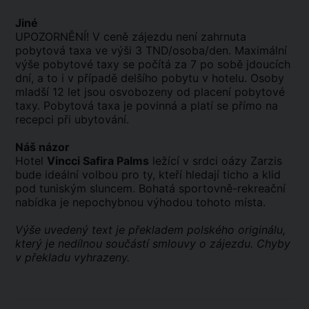
Jiné
UPOZORNĚNÍ! V ceně zájezdu není zahrnuta
pobytová taxa ve výši 3 TND/osoba/den. Maximální
výše pobytové taxy se počítá za 7 po sobě jdoucích
dní, a to i v případě delšího pobytu v hotelu. Osoby
mladší 12 let jsou osvobozeny od placení pobytové
taxy. Pobytová taxa je povinná a platí se přímo na
recepci při ubytování.
Náš názor
Hotel
Vincci Safira Palms
ležící v srdci oázy Zarzis
bude ideální volbou pro ty, kteří hledají ticho a klid
pod tuniským sluncem. Bohatá sportovně-rekreační
nabídka je nepochybnou výhodou tohoto místa.
Výše uvedený text je překladem polského originálu,
který je nedílnou součástí smlouvy o zájezdu. Chyby
v překladu vyhrazeny.