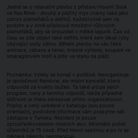
Jedná se o relaxační plavbu z přístavu Houmt Souk
na Ras Rmel - dlouhý a písčitý mys známý také jako
ostrov plameňáků a delfínů. Každoročně sem na
podzim a v zimě připlouvá množství růžových
plameňáků, aby se brouzdali v mělké laguně. Čas od
času se zde objeví také delfíni, které sem lákají ryby
obývající vody zálivu. Během plavby na vás čeká
animace, zábava a tanec, krásné výhledy, koupání ve
smaragdovém moři a jídlo ve stanu na pláži.
Poznámka: Výlety se konají v polštině. Neorganizuje
je společnost Rainbow, ale místní kancelář, která
odpovídá za kvalitu služeb. Ta také určuje jejich
program, ceny a termíny odjezdů, takže případné
stížnosti je třeba adresovat přímo organizátorovi.
Popisy a ceny uvedené v katalogu jsou pouze
orientační, podrobné informace vám poskytne náš
zástupce v Tunisku. Rezident je pouze
zprostředkovatelem místních akcí. Minimální počet
účastníků je 15 osob. Před hlavní sezónou a po ní se
některé zájezdy neorganizují.