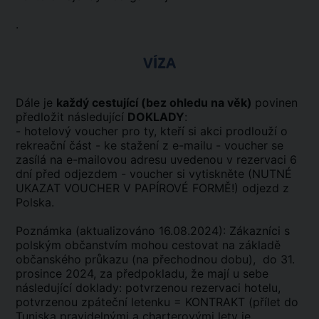
.
VÍZA
Dále je
každý cestující (bez ohledu na věk)
povinen
předložit následující
DOKLADY
:
- hotelový voucher pro ty, kteří si akci prodlouží o
rekreační část - ke stažení z e-mailu - voucher se
zasílá na e-mailovou adresu uvedenou v rezervaci 6
dní před odjezdem - voucher si vytiskněte (NUTNÉ
UKAZAT VOUCHER V PAPÍROVÉ FORMĚ!) odjezd z
Polska.
Poznámka (aktualizováno 16.08.2024): Zákazníci s
polským občanstvím mohou cestovat na základě
občanského průkazu (na přechodnou dobu), do 31.
prosince 2024, za předpokladu, že mají u sebe
následující doklady: potvrzenou rezervaci hotelu,
potvrzenou zpáteční letenku = KONTRAKT (přílet do
Tuniska pravidelnými a charterovými lety je