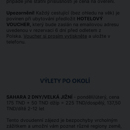
případě jiné státní příslušnosti je cena na ověření.
Upozornění!
Každý cestující (bez ohledu na věk) je
povinen při ubytování předložit
HOTELOVÝ
VOUCHER,
který bude zaslán na emailovou adresu
uvedenou v rezervaci 6 dní před odletem z
Polska.
Voucher si prosím vytiskněte
a uložte v
telefonu.
VÝLETY PO OKOLÍ
SAHARA 2 DNY/VELKÁ JIŽNÍ
- pondělí/úterý, cena
175 TND + 50 TND džíp = 225 TND/dospělý, 137,50
TND/dítě 2-12 let
Tento dvoudenní zájezd je bezpochyby vrcholným
zážitkem a umožní vám poznat různé regiony země,