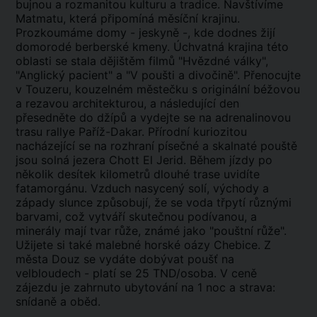
bujnou a rozmanitou kulturu a tradice. Navštívíme
Matmatu, která připomíná měsíční krajinu.
Prozkoumáme domy - jeskyně -, kde dodnes žijí
domorodé berberské kmeny. Úchvatná krajina této
oblasti se stala dějištěm filmů "Hvězdné války",
"Anglický pacient" a "V poušti a divočině". Přenocujte
v Touzeru, kouzelném městečku s originální béžovou
a rezavou architekturou, a následující den
přesedněte do džípů a vydejte se na adrenalinovou
trasu rallye Paříž-Dakar. Přírodní kuriozitou
nacházející se na rozhraní písečné a skalnaté pouště
jsou solná jezera Chott El Jerid. Během jízdy po
několik desítek kilometrů dlouhé trase uvidíte
fatamorgánu. Vzduch nasycený solí, východy a
západy slunce způsobují, že se voda třpytí různými
barvami, což vytváří skutečnou podívanou, a
minerály mají tvar růže, známé jako "pouštní růže".
Užijete si také malebné horské oázy Chebice. Z
města Douz se vydáte dobývat poušť na
velbloudech - platí se 25 TND/osoba. V ceně
zájezdu je zahrnuto ubytování na 1 noc a strava:
snídaně a oběd.