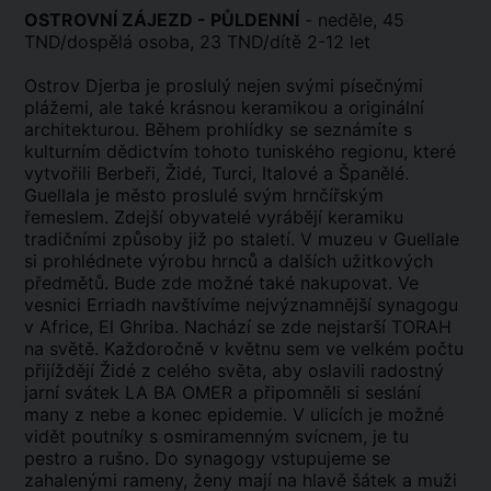
OSTROVNÍ ZÁJEZD - PŮLDENNÍ
- neděle, 45
TND/dospělá osoba, 23 TND/dítě 2-12 let
Ostrov Djerba je proslulý nejen svými písečnými
plážemi, ale také krásnou keramikou a originální
architekturou. Během prohlídky se seznámíte s
kulturním dědictvím tohoto tuniského regionu, které
vytvořili Berbeři, Židé, Turci, Italové a Španělé.
Guellala je město proslulé svým hrnčířským
řemeslem. Zdejší obyvatelé vyrábějí keramiku
tradičními způsoby již po staletí. V muzeu v Guellale
si prohlédnete výrobu hrnců a dalších užitkových
předmětů. Bude zde možné také nakupovat. Ve
vesnici Erriadh navštívíme nejvýznamnější synagogu
v Africe, El Ghriba. Nachází se zde nejstarší TORAH
na světě. Každoročně v květnu sem ve velkém počtu
přijíždějí Židé z celého světa, aby oslavili radostný
jarní svátek LA BA OMER a připomněli si seslání
many z nebe a konec epidemie. V ulicích je možné
vidět poutníky s osmiramenným svícnem, je tu
pestro a rušno. Do synagogy vstupujeme se
zahalenými rameny, ženy mají na hlavě šátek a muži