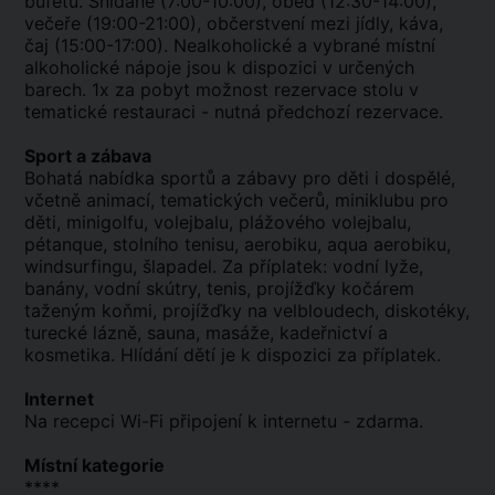
bufetu. Snídaně (7:00-10:00), oběd (12:30-14:00),
večeře (19:00-21:00), občerstvení mezi jídly, káva,
čaj (15:00-17:00). Nealkoholické a vybrané místní
alkoholické nápoje jsou k dispozici v určených
barech. 1x za pobyt možnost rezervace stolu v
tematické restauraci - nutná předchozí rezervace.
Sport a zábava
Bohatá nabídka sportů a zábavy pro děti i dospělé,
včetně animací, tematických večerů, miniklubu pro
děti, minigolfu, volejbalu, plážového volejbalu,
pétanque, stolního tenisu, aerobiku, aqua aerobiku,
windsurfingu, šlapadel. Za příplatek: vodní lyže,
banány, vodní skútry, tenis, projížďky kočárem
taženým koňmi, projížďky na velbloudech, diskotéky,
turecké lázně, sauna, masáže, kadeřnictví a
kosmetika. Hlídání dětí je k dispozici za příplatek.
Internet
Na recepci Wi-Fi připojení k internetu - zdarma.
Místní kategorie
****