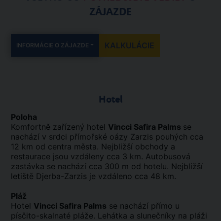
ZÁJAZDE
KALKULÁCIE
INFORMÁCIE O ZÁJAZDE
Hotel
Poloha
Komfortně zařízený hotel
Vincci Safira Palms
se
nachází v srdci přímořské oázy Zarzis pouhých cca
12 km od centra města. Nejbližší obchody a
restaurace jsou vzdáleny cca 3 km. Autobusová
zastávka se nachází cca 300 m od hotelu. Nejbližší
letiště Djerba-Zarzis je vzdáleno cca 48 km.
Pláž
Hotel
Vincci Safira Palms
se nachází přímo u
písčito-skalnaté pláže. Lehátka a slunečníky na pláži