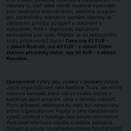
všechny ty, kteří ještě neměli možnost vyzkoušet
toto neobvyklé dobrodružství, nabízíme program
pro začátečníky. Instruktor seznámí všechny se
základními principy potápění a obeznámí s
vybavením. Poté v doprovodu instruktora
sestoupíme pod vodu. Přidejte se do exkluzivního
klubu průzkumníků hlubin!
Cena cca 42 EUR -
z oblasti Bodrum, cca 40 EUR - z oblasti Didim
(během přestávky oběd), cca 30 EUR - z oblasti
Kusadasi.
Upozornění!
Výlety jsou vedeny v polském jazyce.
Jejich organizátorem není Rainbow Tours, ale místní
cestovní kancelář, která ručí za kvalitu služeb a
sestavuje jejich program, ceny a termíny odjezdů.
Proto případné reklamace by měly být adresovány
přímo organizátorovi. Popisy a ceny fakultativních
výletů uvedené v katalogu jsou pouze informativní.
Podrobné informace získáte u našeho zástupce.
Delegát je pouze zprostředkovatelem fakultativních