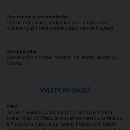
Den druhý až předposlední
Čas na odpočinek, koupání v moři a opalování.
Můžete využít také nabídku fakultativních výletů.
Den poslední
Vystěhování z hotelu, transfer na letiště, návrat do
Polska.
VÝLETY PO OKOLÍ
EFEZ
Jedno z nejlépe dochovaných historických měst
světa. Výlet do Efezu je skutečnou cestou za řeckou
a římskou kulturou a za kořeny křesťanství. Město
bylo centrem uctívání bohyně Artemis, prosperujícím