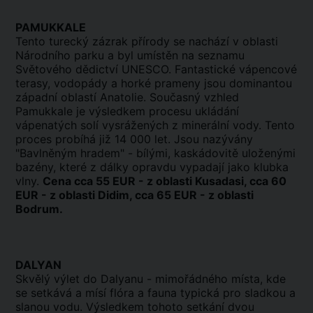
PAMUKKALE
Tento turecký zázrak přírody se nachází v oblasti
Národního parku a byl umístěn na seznamu
Světového dědictví UNESCO. Fantastické vápencové
terasy, vodopády a horké prameny jsou dominantou
západní oblastí Anatolie. Současný vzhled
Pamukkale je výsledkem procesu ukládání
vápenatých solí vysrážených z minerální vody. Tento
proces probíhá již 14 000 let. Jsou nazývány
"Bavlněným hradem" - bílými, kaskádovitě uloženými
bazény, které z dálky opravdu vypadají jako klubka
vlny.
Cena cca 55 EUR - z oblasti Kusadasi, cca 60
EUR - z oblasti Didim, cca 65 EUR - z oblasti
Bodrum.
DALYAN
Skvělý výlet do Dalyanu - mimořádného místa, kde
se setkává a mísí flóra a fauna typická pro sladkou a
slanou vodu. Výsledkem tohoto setkání dvou