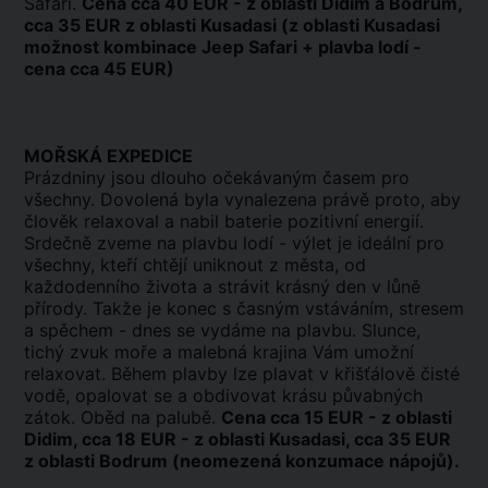
Safari.
Cena cca 40 EUR - z oblasti Didim a Bodrum,
cca 35 EUR z oblasti Kusadasi (z oblasti Kusadasi
možnost kombinace Jeep Safari + plavba lodí -
cena cca 45 EUR)
MOŘSKÁ EXPEDICE
Prázdniny jsou dlouho očekávaným časem pro
všechny. Dovolená byla vynalezena právě proto, aby
člověk relaxoval a nabil baterie pozitivní energií.
Srdečně zveme na plavbu lodí - výlet je ideální pro
všechny, kteří chtějí uniknout z města, od
každodenního života a strávit krásný den v lůně
přírody. Takže je konec s časným vstáváním, stresem
a spěchem - dnes se vydáme na plavbu. Slunce,
tichý zvuk moře a malebná krajina Vám umožní
relaxovat. Během plavby lze plavat v křišťálově čisté
vodě, opalovat se a obdivovat krásu půvabných
zátok. Oběd na palubě.
Cena cca 15 EUR - z oblasti
Didim, cca 18 EUR - z oblasti Kusadasi, cca 35 EUR
z oblasti Bodrum (neomezená konzumace nápojů).