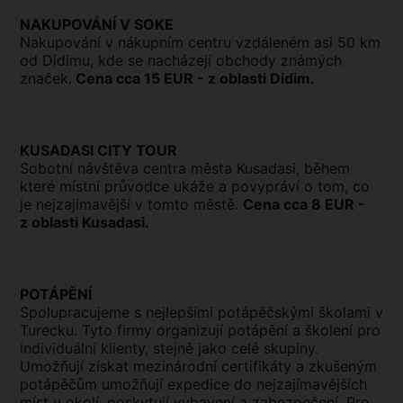
NAKUPOVÁNÍ V SOKE
Nakupování v nákupním centru vzdáleném asi 50 km
od Didimu, kde se nacházejí obchody známých
značek.
Cena cca 15 EUR - z oblasti Didim.
KUSADASI CITY TOUR
Sobotní návštěva centra města Kusadasi, během
které místní průvodce ukáže a povypráví o tom, co
je nejzajímavější v tomto městě.
Cena cca 8 EUR -
z oblasti Kusadasi.
POTÁPĚNÍ
Spolupracujeme s nejlepšími potápěčskými školami v
Turecku. Tyto firmy organizují potápění a školení pro
individuální klienty, stejně jako celé skupiny.
Umožňují získat mezinárodní certifikáty a zkušeným
potápěčům umožňují expedice do nejzajímavějších
míst v okolí, poskytují vybavení a zabezpečení. Pro