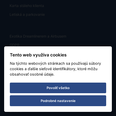
Karta stáleho klienta
Letiská a parkovanie
Exotika Dreamlinerem a Airbusem
GDPR
Poistenie proti úpadku CK
Tento web využíva cookies
TU Europa - pojistné plnění
Na týchto webových stránkach sa používajú súbory
cookies a ďalšie sieťové identifikátory, ktoré môžu
obsahovať osobné údaje.
Zájazdy
Povoliť všetko
Ponuka
Podrobné nastavenie
Letový poriadok
Exotika