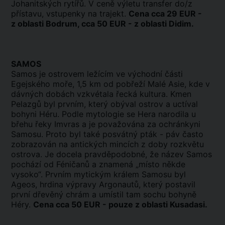
Johanitských rytířů. V ceně výletu transfer do/z
přístavu, vstupenky na trajekt.
Cena cca 29 EUR -
z oblasti Bodrum, cca 50 EUR - z oblasti Didim.
SAMOS
Samos je ostrovem ležícím ve východní části
Egejského moře, 1,5 km od pobřeží Malé Asie, kde v
dávných dobách vzkvétala řecká kultura. Kmen
Pelazgů byl prvním, který obýval ostrov a uctíval
bohyni Héru. Podle mytologie se Hera narodila u
břehu řeky Imvras a je považována za ochránkyni
Samosu. Proto byl také posvátný pták - páv často
zobrazován na antických mincích z doby rozkvětu
ostrova. Je docela pravděpodobné, že název Samos
pochází od Féničanů a znamená „místo někde
vysoko“. Prvním mytickým králem Samosu byl
Ageos, hrdina výpravy Argonautů, který postavil
první dřevěný chrám a umístil tam sochu bohyně
Héry.
Cena cca 50 EUR - pouze z oblasti Kusadasi.