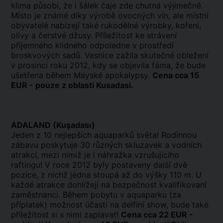
klima působí, že i šálek čaje zde chutná výjimečně.
Místo je známé díky výrobě ovocných vín, ale místní
obyvatelé nabízejí také rukodělné výrobky, koření,
olivy a čerstvé džusy. Příležitost ke strávení
příjemného klidného odpoledne v prostředí
broskvových sadů. Vesnice zažila skutečné obležení
v prosinci roku 2012, kdy se objevila fáma, že bude
ušetřena během Mayské apokalypsy.
Cena cca 15
EUR - pouze z oblasti Kus
adasi.
ADALAND (Kuşadası)
Jeden z 10 nejlepších aquaparků světa! Rodinnou
zábavu poskytuje 30 různých skluzavek a vodních
atrakcí, mezi nimiž je i náhražka vzrušujícího
raftingu! V roce 2012 byly postaveny další dvě
pozice, z nichž jedna stoupá až do výšky 110 m. U
každé atrakce dohlížejí na bezpečnost kvalifikovaní
zaměstnanci. Během pobytu v aquaparku (za
příplatek) možnost účasti na delfíní show, bude také
příležitost si s nimi zaplavat!
Cena cca 22 EUR -