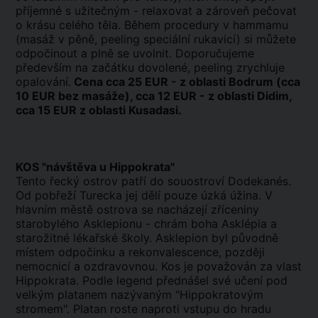
příjemné s užitečným - relaxovat a zároveň pečovat
o krásu celého těla. Během procedury v hammamu
(masáž v pěně, peeling speciální rukavicí) si můžete
odpočinout a plně se uvolnit. Doporučujeme
především na začátku dovolené, peeling zrychluje
opalování.
Cena cca 25 EUR - z oblasti Bodrum (cca
10 EUR bez masáže), cca 12 EUR - z oblasti Didim,
cca 15 EUR z oblasti Kusadasi.
KOS "návštěva u Hippokrata"
Tento řecký ostrov patří do souostroví Dodekanés.
Od pobřeží Turecka jej dělí pouze úzká úžina. V
hlavním městě ostrova se nacházejí zříceniny
starobylého Asklepionu - chrám boha Asklépia a
starožitné lékařské školy. Asklepion byl původně
místem odpočinku a rekonvalescence, později
nemocnicí a ozdravovnou. Kos je považován za vlast
Hippokrata. Podle legend přednášel své učení pod
velkým platanem nazývaným "Hippokratovým
stromem". Platan roste naproti vstupu do hradu