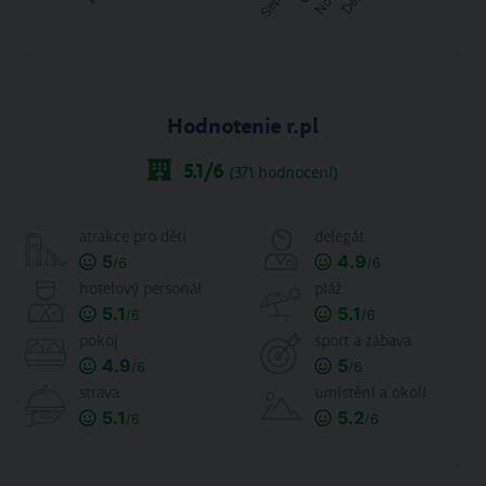
Hodnotenie r.pl
5.1
/6
(
371
hodnocení)
atrakce pro děti
delegát
5
4.9
/6
/6
hotelový personál
pláž
5.1
5.1
/6
/6
pokoj
sport a zábava
4.9
5
/6
/6
strava
umístění a okolí
5.1
5.2
/6
/6