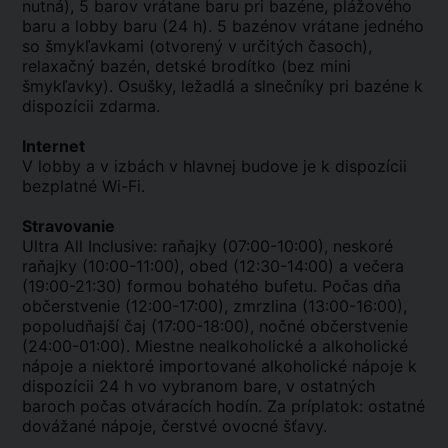
nutná), 5 barov vrátane baru pri bazéne, plážového
baru a lobby baru (24 h). 5 bazénov vrátane jedného
so šmykľavkami (otvorený v určitých časoch),
relaxačný bazén, detské brodítko (bez mini
šmykľavky). Osušky, ležadlá a slnečníky pri bazéne k
dispozícii zdarma.
Internet
V lobby a v izbách v hlavnej budove je k dispozícii
bezplatné Wi-Fi.
Stravovanie
Ultra All Inclusive: raňajky (07:00-10:00), neskoré
raňajky (10:00-11:00), obed (12:30-14:00) a večera
(19:00-21:30) formou bohatého bufetu. Počas dňa
občerstvenie (12:00-17:00), zmrzlina (13:00-16:00),
popoludňajší čaj (17:00-18:00), nočné občerstvenie
(24:00-01:00). Miestne nealkoholické a alkoholické
nápoje a niektoré importované alkoholické nápoje k
dispozícii 24 h vo vybranom bare, v ostatných
baroch počas otváracích hodín. Za príplatok: ostatné
dovážané nápoje, čerstvé ovocné šťavy.