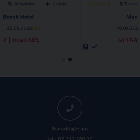
All Inclusive
Letecky
Turecko
 Beach Hotel
Mand
6 - 20.08.2026
(
12
)
09.08.2026
0 € | zľava 14%
od 1 562
Kontaktujte nás
tel.: 02 210 280 10