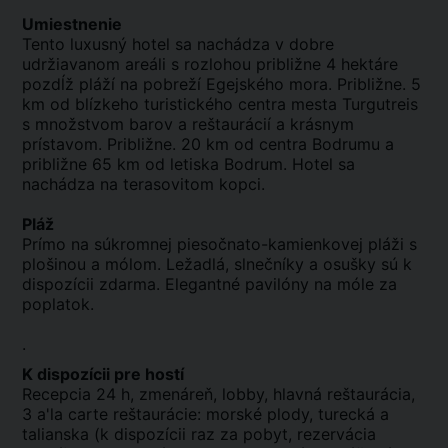
Umiestnenie
Tento luxusný hotel sa nachádza v dobre
udržiavanom areáli s rozlohou približne 4 hektáre
pozdĺž pláží na pobreží Egejského mora. Približne. 5
km od blízkeho turistického centra mesta Turgutreis
s množstvom barov a reštaurácií a krásnym
prístavom. Približne. 20 km od centra Bodrumu a
približne 65 km od letiska Bodrum. Hotel sa
nachádza na terasovitom kopci.
Pláž
Prímo na súkromnej piesočnato-kamienkovej pláži s
plošinou a mólom. Ležadlá, slnečníky a osušky sú k
dispozícii zdarma. Elegantné pavilóny na móle za
poplatok.
.
K dispozícii pre hostí
Recepcia 24 h, zmenáreň, lobby, hlavná reštaurácia,
3 a'la carte reštaurácie: morské plody, turecká a
talianska (k dispozícii raz za pobyt, rezervácia