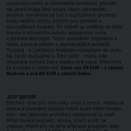
rozdílných světů je mimořádné bohatství, přírodní
ráj, jehož krása láká turisty všech národností.
Autokar vyměníme za loď a doplujeme k prvnímu
bodu našeho výletu, kterým jsou bahenní a
sirovodíkové koupele. Po obědě se vydáme na další
plavbu k přírodnímu kanálu spojujícímu moře
s jezerem Koycegiz. Tímto způsobem dojedeme k
místu, které je jedním z nejznámějších pohledů
Turecka - k Lykijským hrobkám vytesaným do skály.
Na závěr doplujeme k Želví pláží - místu, kde
ohrožené mořské želvy kladou svá vejce. Přestávka
ke koupání a opalování.
Cena cca 55 EUR - z oblasti
Bodrum a cca 60 EUR z oblasti Didim.
JEEP SAFARI
Bláznivý výlet pro milovníky silných emocí. Asfaltové
silnice a pohodlný autokar může budit zdání horské
túry - ale takovéto prohlížení neuspokojí ty, kteří
milují horská bezcestí, slunce, prach a vítr ve
vlasech. Právě pro ně jsme připravili program Jeep