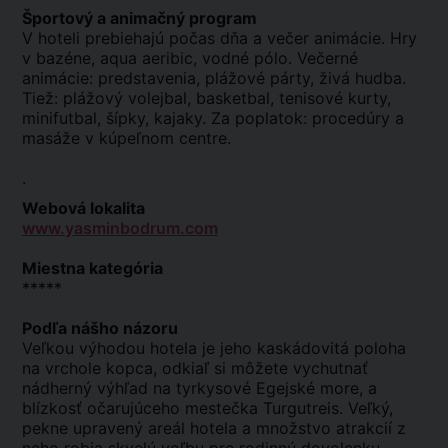
Športový a animačný program
V hoteli prebiehajú počas dňa a večer animácie. Hry
v bazéne, aqua aeribic, vodné pólo. Večerné
animácie: predstavenia, plážové párty, živá hudba.
Tiež: plážový volejbal, basketbal, tenisové kurty,
minifutbal, šípky, kajaky. Za poplatok: procedúry a
masáže v kúpeľnom centre.
.
Webová lokalita
www.yasminbodrum.com
Miestna kategória
*****
Podľa nášho názoru
Veľkou výhodou hotela je jeho kaskádovitá poloha
na vrchole kopca, odkiaľ si môžete vychutnať
nádherný výhľad na tyrkysové Egejské more, a
blízkosť očarujúceho mestečka Turgutreis. Veľký,
pekne upravený areál hotela a množstvo atrakcií z