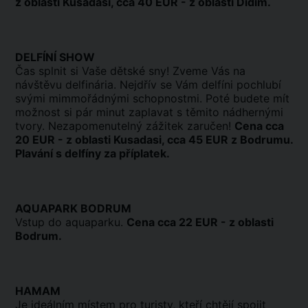
z oblasti Kusadasi, cca 40 EUR - z oblasti Didim.
DELFÍNÍ SHOW
Čas splnit si Vaše dětské sny! Zveme Vás na
návštěvu delfinária. Nejdřív se Vám delfíni pochlubí
svými mimmořádnými schopnostmi. Poté budete mít
možnost si pár minut zaplavat s těmito nádhernými
tvory. Nezapomenutelný zážitek zaručen!
Cena cca
20 EUR - z oblasti Kusadasi, cca 45 EUR z Bodrumu.
Plavání s delfíny za příplatek.
AQUAPARK BODRUM
Vstup do aquaparku.
Cena cca 22 EUR - z oblasti
Bodrum.
HAMAM
Je ideálním místem pro turisty, kteří chtějí spojit