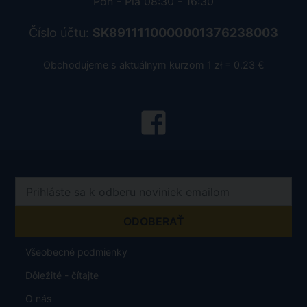
Pon - Pia 08:30 - 16:30
Číslo účtu:
SK8911110000001376238003
Obchodujeme s aktuálnym kurzom 1 zł = 0.23 €
Všeobecné podmienky
Dôležité - čítajte
O nás