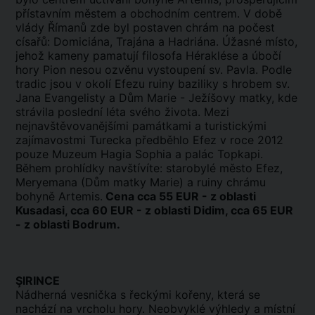
přístavním městem a obchodním centrem. V době
vlády Římanů zde byl postaven chrám na počest
císařů: Domiciána, Trajána a Hadriána. Úžasné místo,
jehož kameny pamatují filosofa Héraklése a úbočí
hory Pion nesou ozvěnu vystoupení sv. Pavla. Podle
tradic jsou v okolí Efezu ruiny baziliky s hrobem sv.
Jana Evangelisty a Dům Marie - Ježíšovy matky, kde
strávila poslední léta svého života. Mezi
nejnavštěvovanějšími památkami a turistickými
zajímavostmi Turecka předběhlo Efez v roce 2012
pouze Muzeum Hagia Sophia a palác Topkapi.
Během prohlídky navštívíte: starobylé město Efez,
Meryemana (Dům matky Marie) a ruiny chrámu
bohyně Artemis.
Cena cca 55 EUR - z oblasti
Kusadasi, cca 60 EUR - z oblasti Didim, cca 65 EUR
- z oblasti Bodrum.
Ş
IRINCE
Nádherná vesnička s řeckými kořeny, která se
nachází na vrcholu hory. Neobvyklé výhledy a místní