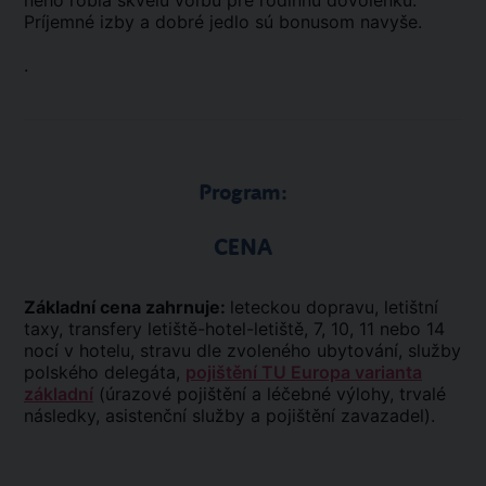
neho robia skvelú voľbu pre rodinnú dovolenku.
Príjemné izby a dobré jedlo sú bonusom navyše.
.
Program:
CENA
Základní cena zahrnuje:
leteckou dopravu, letištní
taxy, transfery letiště-hotel-letiště, 7, 10, 11 nebo 14
nocí v hotelu, stravu dle zvoleného ubytování, služby
polského delegáta,
pojištění TU Europa varianta
základní
(úrazové pojištění a léčebné výlohy, trvalé
následky, asistenční služby a pojištění zavazadel).