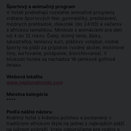
Športový a animačný program
V hoteli prebiehajú rozsiahle animačné programy
vrátane športových hier, gymnastiky, predstavení,
módnych prehliadok, diskoték (do 24:00) a večerov
s africkou tematikou. Miniklub s animáciami pre deti
od 4 do 12 rokov. Ďalej: stolný tenis, šípky,
lukostreľba, tenisový kurt, plážový volejbal, vodné
športy na pláži za príplatok (vodný skúter, motorové
člny, surfovanie, potápanie, šnorchlovanie). V
blízkosti hotela sa nachádza 18-jamkové golfové
ihrisko.
Webová lokalita
www.neptunehotels.com
Miestna kategória
****
Podľa nášho názoru
Kvalitný hotel s krásnou polohou a postavený v
tradičnom africkom štýle na jednej z najkrajších pláží
na južnom pobreží. Vrelo odporúčame pre rodiny s