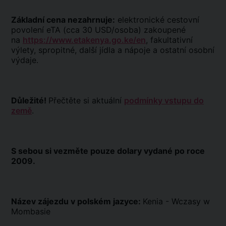
Základní cena nezahrnuje:
elektronické cestovní
povolení eTA (cca 30 USD/osoba) zakoupené
na
https://www.etakenya.go.ke/en
, fakultativní
výlety, spropitné, další jídla a nápoje a ostatní osobní
výdaje.
Důležité!
Přečtěte si aktuální
podmínky vstupu do
země
.
S sebou si vezměte pouze dolary vydané po roce
2009.
Název zájezdu v polském jazyce:
Kenia - Wczasy w
Mombasie