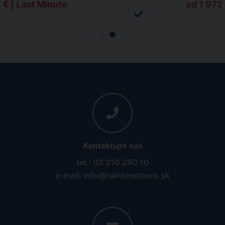
 € | Last Minute
od 1 972 
Kontaktujte nás
tel.: 02 210 280 10
e-mail: info@rainbowtours.sk