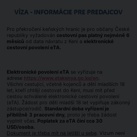
VÍZA - INFORMÁCIE PRE PREDAJCOV
Pro překročení keňských hranic je pro občany České
republiky vyžadován
cestovní pas platný nejméně 6
měsíců
od data návratu z Keni a
elektronické
cestovní povolení eTA.
Elektronické povolení eTA
se vyřizuje na
adrese
https://www.etakenya.go.ke/en
.
Všichni cestující, včetně kojenců a dětí mladších 18
let, kteří chtějí cestovat do Keni, musí mít před
cestou schválené elektronické cestovní povolení
(eTA). Žádost pro děti mladší 18 let vyplňuje zákonný
zástupce/rodič.
Standardní doba vyřízení je
přibližně
3 pracovní dny,
proto je třeba žádost
vyplnit včas.
Poplatek za eTA činí cca 30
USD/osoba.
Dokument je třeba mít na letišti u sebe
. Vízum není