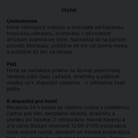
Hotel
Umiestnenie
Hotel obklopený krásnou a dokonale udržiavanou
tropickou záhradou, postavený v pôvodnom
africkom svahilskom štýle. Nachádza sa na južnom
pobreží Mombasy, približne 40 km od centra mesta
a približne 45 km od letiska.
Pláž
Hotel sa nachádza priamo na širokej piesočnatej
verejnej pláži Galu. Ležadlá, slnečníky a plážové
osušky sú k dispozícii zadarmo - v záhradnej časti
pláže.
K dispozícii pre hostí
Recepcia 24 h bazén so sladkou vodou s oddelenou
časťou pre deti, bezplatné ležadlá, slnečníky a
uteráky pri bazéne. 2 reštaurácie: hlavná Karamu a
a'la carte Bustani otvorené 12:00-21:00 (rezervácia
stola vopred nutná), kaviareň pri bazéne podávajúca