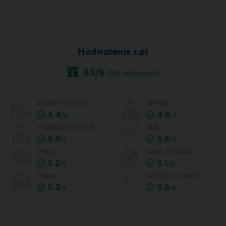
Hodnotenie r.pl
5.5
/6
(
234
hodnocení)
atrakce pro děti
delegát
4.4
4.8
/6
/6
hotelový personál
pláž
5.6
5.6
/6
/6
pokoj
sport a zábava
5.2
5.1
/6
/6
strava
umístění a okolí
5.3
5.5
/6
/6