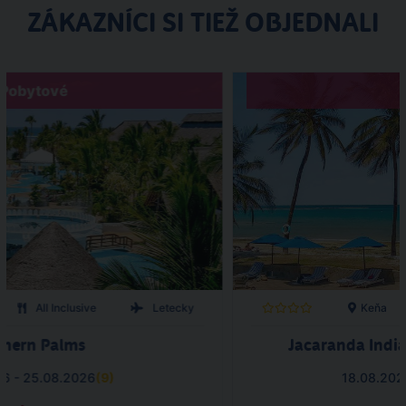
ZÁKAZNÍCI SI TIEŽ OBJEDNALI
Pobytové
All Inclusive
Letecky
Keňa
thern Palms
Jacaranda Indi
26 - 25.08.2026
(
9
)
18.08.202