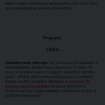
deťmi vďaka rozsiahlym animáciám a pre tých, ktorí
sa zameriavajú na aktívnu dovolenku.
Program:
CENA
Základní cena zahrnuje:
let charterovým letadlem s
mezipřistáním, letištní taxy, ubytování (7 nebo 14
nocí) v hotelech nebo v lodgích, transfery: letiště -
hotel - letiště, stravování podle popisu zvoleného
hotelu, služby polského delegáta a
pojištění TU
Europa varianta základní
(úrazové pojištění a
léčebné výlohy, trvalé následky, asistenční služby a
pojištění zavazadel).