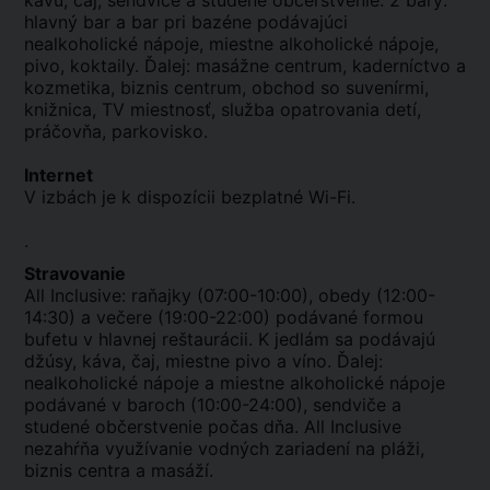
kávu, čaj, sendviče a studené občerstvenie. 2 bary:
hlavný bar a bar pri bazéne podávajúci
nealkoholické nápoje, miestne alkoholické nápoje,
pivo, koktaily. Ďalej: masážne centrum, kaderníctvo a
kozmetika, biznis centrum, obchod so suvenírmi,
knižnica, TV miestnosť, služba opatrovania detí,
práčovňa, parkovisko.
Internet
V izbách je k dispozícii bezplatné Wi-Fi.
.
Stravovanie
All Inclusive: raňajky (07:00-10:00), obedy (12:00-
14:30) a večere (19:00-22:00) podávané formou
bufetu v hlavnej reštaurácii. K jedlám sa podávajú
džúsy, káva, čaj, miestne pivo a víno. Ďalej:
nealkoholické nápoje a miestne alkoholické nápoje
podávané v baroch (10:00-24:00), sendviče a
studené občerstvenie počas dňa. All Inclusive
nezahŕňa využívanie vodných zariadení na pláži,
biznis centra a masáží.