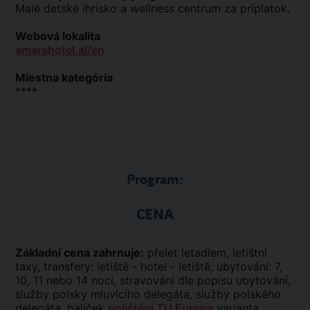
Malé detské ihrisko a wellness centrum za príplatok.
Webová lokalita
amarahotel.al/en
Miestna kategória
****
Program:
CENA
Základní cena zahrnuje:
přelet letadlem, letištní
taxy, transfery: letiště - hotel - letiště, ubytování: 7,
10, 11 nebo 14 nocí, stravování dle popisu ubytování,
služby polsky mluvícího delegáta, služby polského
delegáta, balíček
pojištění TU Europa
varianta