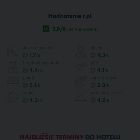
Hodnotenie r.pl
3.9
/6
(
34
hodnocení)
atrakce pro děti
delegát
1.7
4.3
/6
/6
hotelový personál
pláž
4.4
4.1
/6
/6
pokoj
sport a zábava
5.1
2.3
/6
/6
strava
umístění a okolí
4.3
4.2
/6
/6
NAJBLIŽŠIE TERMÍNY
DO HOTELU