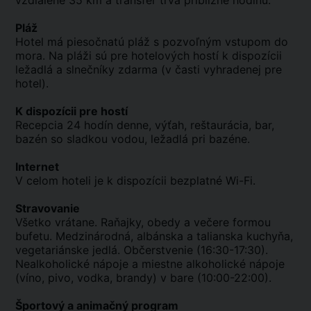
vzdialené 35 km a transfer trvá približne hodinu.
Pláž
Hotel má piesočnatú pláž s pozvoľným vstupom do
mora. Na pláži sú pre hotelových hostí k dispozícii
ležadlá a slnečníky zdarma (v časti vyhradenej pre
hotel).
K dispozícii pre hostí
Recepcia 24 hodín denne, výťah, reštaurácia, bar,
bazén so sladkou vodou, ležadlá pri bazéne.
Internet
V celom hoteli je k dispozícii bezplatné Wi-Fi.
Stravovanie
Všetko vrátane. Raňajky, obedy a večere formou
bufetu. Medzinárodná, albánska a talianska kuchyňa,
vegetariánske jedlá. Občerstvenie (16:30-17:30).
Nealkoholické nápoje a miestne alkoholické nápoje
(víno, pivo, vodka, brandy) v bare (10:00-22:00).
Športový a animačný program