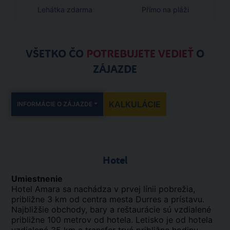
Lehátka zdarma
Přímo na pláži
VŠETKO ČO
POTREBUJETE VEDIEŤ
O
ZÁJAZDE
KALKULÁCIE
INFORMÁCIE O ZÁJAZDE
Hotel
Umiestnenie
Hotel Amara sa nachádza v prvej línii pobrežia,
približne 3 km od centra mesta Durres a prístavu.
Najbližšie obchody, bary a reštaurácie sú vzdialené
približne 100 metrov od hotela. Letisko je od hotela