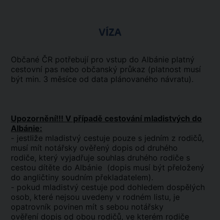
VÍZA
Občané ČR potřebují pro vstup do Albánie platný
cestovní pas nebo občanský průkaz (platnost musí
být min. 3 měsíce od data plánovaného návratu).
Upozornění!!! V případě cestování mladistvých do
Albánie:
- jestliže mladistvý cestuje pouze s jedním z rodičů,
musí mít notářsky ověřený dopis od druhého
rodiče, který vyjadřuje souhlas druhého rodiče s
cestou dítěte do Albánie (dopis musí být přeložený
do angličtiny soudním překladatelem).
- pokud mladistvý cestuje pod dohledem dospělých
osob, které nejsou uvedeny v rodném listu, je
opatrovník povinen mít s sebou notářsky
ověření dopis od obou rodičů, ve kterém rodiče