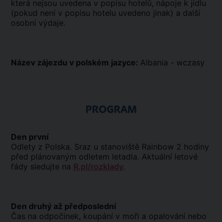
která nejsou uvedena v popisu hotelů, nápoje k jídlu
(pokud není v popisu hotelu uvedeno jinak) a další
osobní výdaje.
Název zájezdu v polském jazyce:
Albania - wczasy
PROGRAM
Den první
Odlety z Polska. Sraz u stanoviště Rainbow 2 hodiny
před plánovaným odletem letadla. Aktuální letové
řády sledujte na
R.pl/rozklady
.
Den druhý až předposlední
Čas na odpočinek, koupání v moři a opalování nebo