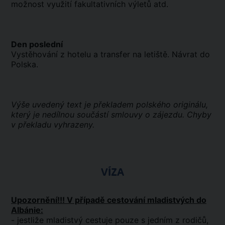
možnost využití fakultativních výletů atd.
Den poslední
Vystěhování z hotelu a transfer na letiště. Návrat do
Polska.
Výše uvedený text je překladem polského originálu,
který je nedílnou součástí smlouvy o zájezdu. Chyby
v překladu vyhrazeny.
VÍZA
Upozornění!!! V případě cestování mladistvých do
Albánie:
- jestliže mladistvý cestuje pouze s jedním z rodičů,