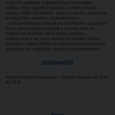
musí mít notářsky ověřený dopis od druhého
rodiče, který vyjadřuje souhlas druhého rodiče s
cestou dítěte do Albánie (dopis musí být přeložený
do angličtiny soudním překladatelem).
- pokud mladistvý cestuje pod dohledem dospělých
osob, které nejsou uvedeny v rodném listu, je
opatrovník povinen mít s sebou notářsky
ověření dopis od obou rodičů, ve kterém rodiče
souhlasí s cestou dítěte do Albánie (dopis musí být
přeložený do angličtiny soudním překladatelem).
SEZÓNNOSŤ
Hlavní turistická sezóna je v Albánii obvykle od 15.6.
do 15.9.
Mapa