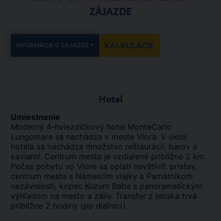
ZÁJAZDE
KALKULÁCIE
INFORMÁCIE O ZÁJAZDE
Hotel
Umiestnenie
Moderný 4-hviezdičkový hotel MonteCarlo
Lungomare sa nachádza v meste Vlora. V okolí
hotela sa nachádza množstvo reštaurácií, barov a
kaviarní. Centrum mesta je vzdialené približne 2 km.
Počas pobytu vo Vlore sa oplatí navštíviť: prístav,
centrum mesta s Námestím vlajky a Pamätníkom
nezávislosti, kopec Kuzum Baba s panoramatickým
výhľadom na mesto a záliv. Transfer z letiska trvá
približne 2 hodiny (po diaľnici).