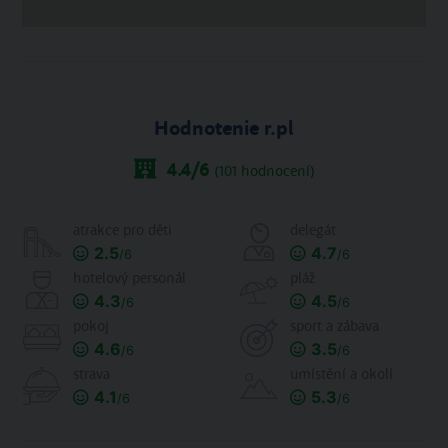
Hodnotenie r.pl
4.4
/6
(
101
hodnocení)
atrakce pro děti
delegát
2.5
4.7
/6
/6
hotelový personál
pláž
4.3
4.5
/6
/6
pokoj
sport a zábava
4.6
3.5
/6
/6
strava
umístění a okolí
4.1
5.3
/6
/6