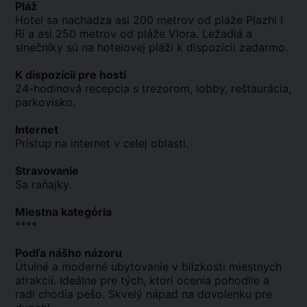
Pláž
Hotel sa nachádza asi 200 metrov od pláže Plazhi I
Ri a asi 250 metrov od pláže Vlora. Ležadlá a
slnečníky sú na hotelovej pláži k dispozícii zadarmo.
K dispozícii pre hostí
24-hodinová recepcia s trezorom, lobby, reštaurácia,
parkovisko.
Internet
Prístup na internet v celej oblasti.
Stravovanie
Sa raňajky.
Miestna kategória
****
Podľa nášho názoru
Útulné a moderné ubytovanie v blízkosti miestnych
atrakcií. Ideálne pre tých, ktorí ocenia pohodlie a
radi chodia pešo. Skvelý nápad na dovolenku pre