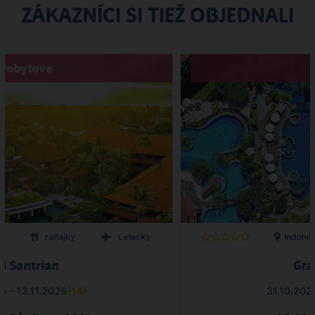
ZÁKAZNÍCI SI TIEŽ OBJEDNALI
Pobytové
ia
raňajky
Letecky
Indonéz
i Santrian
Gra
6 - 13.11.2026
(
14
)
31.10.202