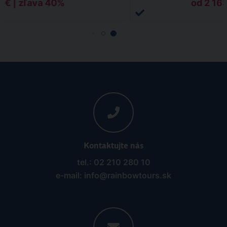
1 € | zľava 40%
od 2 163
Kontaktujte nás
tel.: 02 210 280 10
e-mail: info@rainbowtours.sk