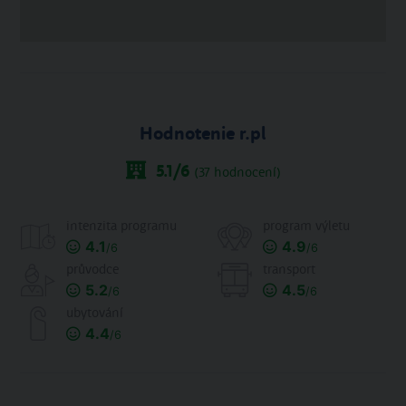
Hodnotenie r.pl
5.1
/6
(
37
hodnocení)
intenzita programu
program výletu
4.1
4.9
/6
/6
průvodce
transport
5.2
4.5
/6
/6
ubytování
4.4
/6