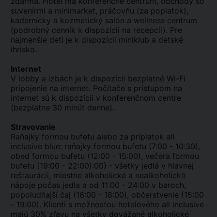
zdarma. Hotel má konferenčné centrum, obchody so
suvenírmi a minimarket, práčovňu (za poplatok),
kadernícky a kozmetický salón a wellness centrum
(podrobný cenník k dispozícii na recepcii). Pre
najmenšie deti je k dispozícii miniklub a detské
ihrisko.
Internet
V lobby a izbách je k dispozícii bezplatné Wi-Fi
pripojenie na internet. Počítače s prístupom na
internet sú k dispozícii v konferenčnom centre
(bezplatne 30 minút denne).
Stravovanie
Raňajky formou bufetu alebo za príplatok all
inclusive blue: raňajky formou bufetu (7:00 - 10:30),
obed formou bufetu (12:00 - 15:00), večera formou
bufetu (19:00 - 22:00):00) - všetky jedlá v hlavnej
reštaurácii, miestne alkoholické a nealkoholické
nápoje počas jedla a od 11:00 - 24:00 v baroch,
popoludňajší čaj (16:00 - 18:00), občerstvenie (15:00
- 19:00). Klienti s možnosťou hotelového all inclusive
majú 30% zľavu na všetky dovážané alkoholické