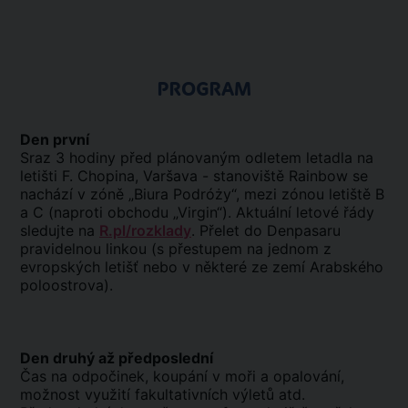
PROGRAM
Den první
Sraz 3 hodiny před plánovaným odletem letadla na
letišti F. Chopina, Varšava - stanoviště Rainbow se
nachází v zóně „Biura Podróży“, mezi zónou letiště B
a C (naproti obchodu „Virgin“). Aktuální letové řády
sledujte na
R.pl/rozklady
. Přelet do Denpasaru
pravidelnou linkou (s přestupem na jednom z
evropských letišť nebo v některé ze zemí Arabského
poloostrova).
Den druhý až předposlední
Čas na odpočinek, koupání v moři a opalování,
možnost využití fakultativních výletů atd.