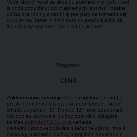
Veľmi dobrý hotel so skvelou polohou pre tých, ktorí
si chcú oddýchnuť od preplnených letovísk. Ideálna
voľba pre rodiny s deťmi aj pre páry na romantickej
dovolenke. Jeden z mála hotelov ponúkajúcich all
inclusive na ostrove - vrelo odporúčame!
Program:
CENA
Základní cena zahrnuje:
let pravidelnou linkou (s
přestupem), letištní taxy, transfery: letiště - hotel -
letiště, ubytování: 10, 11 nebo 12* nocí, stravování
dle popisu ubytování, služby polského delegáta,
balíček
pojištění TU Europa
varianta
základní (úrazové pojištění a léčebné výlohy, trvalé
následky, asistenční služby a pojištění zavazadel).