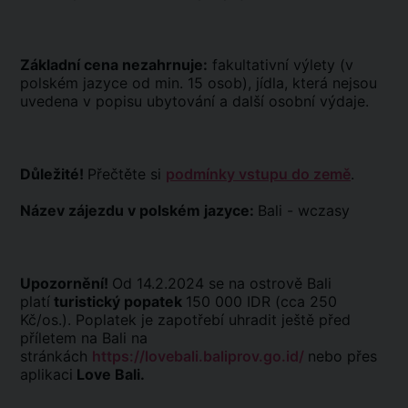
Základní cena nezahrnuje:
fakultativní výlety (v
polském jazyce od min. 15 osob), jídla, která nejsou
uvedena v popisu ubytování a další osobní výdaje.
Důležité!
Přečtěte si
podmínky vstupu do země
.
Název zájezdu v polském jazyce:
Bali - wczasy
Upozornění!
Od 14.2.2024 se na ostrově Bali
platí
turistický popatek
150 000 IDR (cca 250
Kč/os.). Poplatek je zapotřebí uhradit ještě před
příletem na Bali na
stránkách
https://lovebali.baliprov.go.id/
nebo přes
aplikaci
Love Bali.