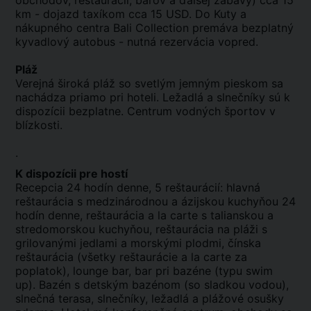
obchodov, reštaurácií, barov a ďalšej zábavy) cca 15
km - dojazd taxíkom cca 15 USD. Do Kuty a
nákupného centra Bali Collection premáva bezplatný
kyvadlový autobus - nutná rezervácia vopred.
Pláž
Verejná široká pláž so svetlým jemným pieskom sa
nachádza priamo pri hoteli. Ležadlá a slnečníky sú k
dispozícii bezplatne. Centrum vodných športov v
blízkosti.
.
K dispozícii pre hostí
Recepcia 24 hodín denne, 5 reštaurácií: hlavná
reštaurácia s medzinárodnou a ázijskou kuchyňou 24
hodín denne, reštaurácia a la carte s talianskou a
stredomorskou kuchyňou, reštaurácia na pláži s
grilovanými jedlami a morskými plodmi, čínska
reštaurácia (všetky reštaurácie a la carte za
poplatok), lounge bar, bar pri bazéne (typu swim
up). Bazén s detským bazénom (so sladkou vodou),
slnečná terasa, slnečníky, ležadlá a plážové osušky