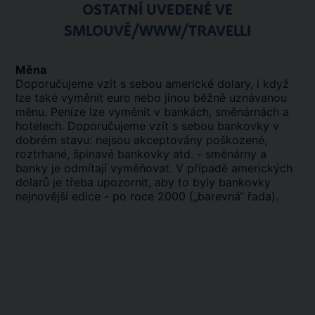
OSTATNÍ UVEDENÉ VE
SMLOUVĚ/WWW/TRAVELLI
Měna
Doporučujeme vzít s sebou americké dolary, i když
lze také vyměnit euro nebo jinou běžně uznávanou
měnu. Peníze lze vyměnit v bankách, směnárnách a
hotelech. Doporučujeme vzít s sebou bankovky v
dobrém stavu: nejsou akceptovány poškozené,
roztrhané, špinavé bankovky atd. - směnárny a
banky je odmítají vyměňovat. V případě amerických
dolarů je třeba upozornit, aby to byly bankovky
nejnovější edice - po roce 2000 („barevná“ řada).