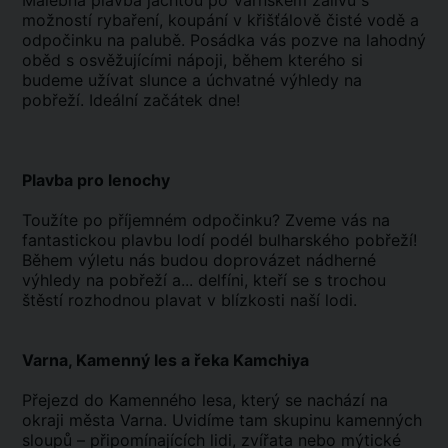
Malebná plavba jachtou po Varnském zálivu s
možností rybaření, koupání v křišťálově čisté vodě a
odpočinku na palubě. Posádka vás pozve na lahodný
oběd s osvěžujícími nápoji, během kterého si
budeme užívat slunce a úchvatné výhledy na
pobřeží. Ideální začátek dne!
Plavba pro lenochy
Toužíte po příjemném odpočinku? Zveme vás na
fantastickou plavbu lodí podél bulharského pobřeží!
Během výletu nás budou doprovázet nádherné
výhledy na pobřeží a... delfíni, kteří se s trochou
štěstí rozhodnou plavat v blízkosti naší lodi.
Varna, Kamenný les a řeka Kamchiya
Přejezd do Kamenného lesa, který se nachází na
okraji města Varna. Uvidíme tam skupinu kamenných
sloupů – připomínajících lidi, zvířata nebo mýtické