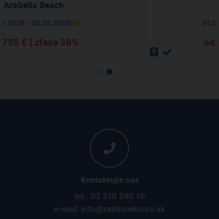
Arabella Beach
09.2026 - 08.09.2026
(
8
)
01.0
 735 € | zľava 38%
od 
Kontaktujte nás
tel.: 02 210 280 10
e-mail: info@rainbowtours.sk