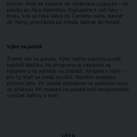
bytosti. Poté se vydáme do rezervace Lognoza – na
plavbu po řece Kamchiya. Poplujeme k ústí řeky –
místu, kde se řeka vlévá do Černého moře. Návrat
do Varny, procházka po městě. Návrat do hotelů.
Výlet na jachtě
Zveme vás na plavbu. Výlet začne plavbou podél
pobřeží Balčiku. Na programu je zastávka na
rybaření a na výhledy na pobřeží. Koupání v moři –
pro ty, kteří se chtějí osvěžit. Mezitím posádka
připraví jídlo. Po obědě vyplujeme na zpáteční cestu
do přístavu. Při relaxaci na palubě lodi nezapomeňte
vyhlížet delfíny v moři.
VÍZA