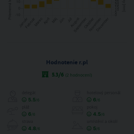
Hodnotenie r.pl
5.3
/6
(
2
hodnocení)
delegát
hotelový personál
5.5
6
/6
/6
pláž
pokoj
6
4.5
/6
/6
strava
umístění a okolí
4.8
5
/6
/6