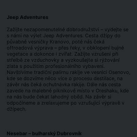
Jeep Adventures
Zažijte nezapomenutelné dobrodružství – vydejte se
s námi na výlet Jeep Adventures. Cesta džípy do
půvabné vesničky Kranovo, poté nás čeká
offroadová výprava – přes řeky, v obklopení bujné
vegetace a dokonce i zvířat. Zažijte vzrušení při
střelbě ze vzduchovky a vyzkoušejte si rýžování
zlata s použitím profesionálního vybavení.
Navštívíme tradiční palírnu rakije ve vesnici Osenovo,
kde se dozvíme něco více o procesu destilace, na
závěr nás čeká ochutnávka rakije. Dále nás cesta
zavede na malebné piknikové místo v Oreshaku, kde
na nás bude čekat lahodný oběd. Na závěr si
odpočineme a zrelaxujeme po vzrušující výpravě v
džípech.
Nesebar – bulharský Dubrovník