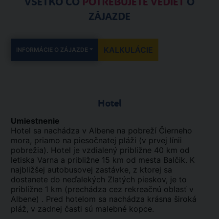
VŠETKO ČO
POTREBUJETE VEDIEŤ
O
ZÁJAZDE
KALKULÁCIE
INFORMÁCIE O ZÁJAZDE
Hotel
Umiestnenie
Hotel sa nachádza v Albene na pobreží Čierneho
mora, priamo na piesočnatej pláži (v prvej línii
pobrežia). Hotel je vzdialený približne 40 km od
letiska Varna a približne 15 km od mesta Balčik. K
najbližšej autobusovej zastávke, z ktorej sa
dostanete do neďalekých Zlatých pieskov, je to
približne 1 km (prechádza cez rekreačnú oblasť v
Albene) . Pred hotelom sa nachádza krásna široká
pláž, v zadnej časti sú malebné kopce.