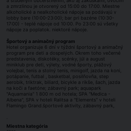
a studeným občerstvením, ako aj zákuskami, ovocím
a zmrzlinou je otvorený od 15:00 do 17:00. Miestne
alkoholické a nealkoholické nápoje sa podávajú v
lobby bare (10:00-23:00); bar pri bazéne (10:30-
17:00) - teplé nápoje od 10:00. Po 23:00 sú všetky
nápoje za poplatok. niektoré nápoje.
Športový a animačný program
Hotel organizuje 6 dní v týždni športový a animačný
program pre deti a dospelých. Okrem toho večerné
predstavenia, diskotéky, scénky, júl a august
miniklub pre deti, výlety, vodné športy, plážový
volejbal, tenis a stolný tenis, minigolf, jazda na koni,
potápanie, futbal , basketbal, posilňovňa, step
aerobik, triktrak, biliard, bicykle a rikše, šach, jazda
na koči a faetóne; zábavný park; aquapark
"Aquamania" 1 800 m od hotela; SPA "Medica -
Albena", SPA v hoteli Ralitsa a "Elements" v hoteli
Flamingo Grand.športové aktivity, zábavný park,
.
Miestna kategória