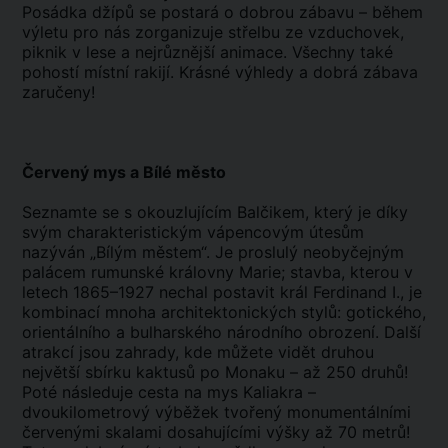
Posádka džípů se postará o dobrou zábavu – během
výletu pro nás zorganizuje střelbu ze vzduchovek,
piknik v lese a nejrůznější animace. Všechny také
pohostí místní rakijí. Krásné výhledy a dobrá zábava
zaručeny!
Červený mys a Bílé město
Seznamte se s okouzlujícím Balčikem, který je díky
svým charakteristickým vápencovým útesům
nazýván „Bílým městem“. Je proslulý neobyčejným
palácem rumunské královny Marie; stavba, kterou v
letech 1865–1927 nechal postavit král Ferdinand I., je
kombinací mnoha architektonických stylů: gotického,
orientálního a bulharského národního obrození. Další
atrakcí jsou zahrady, kde můžete vidět druhou
největší sbírku kaktusů po Monaku – až 250 druhů!
Poté následuje cesta na mys Kaliakra –
dvoukilometrový výběžek tvořený monumentálními
červenými skalami dosahujícími výšky až 70 metrů!