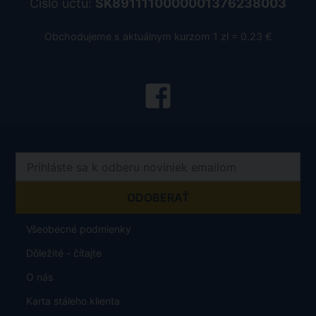
Číslo účtu:
SK8911110000001376238003
Obchodujeme s aktuálnym kurzom 1 zł = 0.23 €
Všeobecné podmienky
Dôležité - čítajte
O nás
Karta stáleho klienta