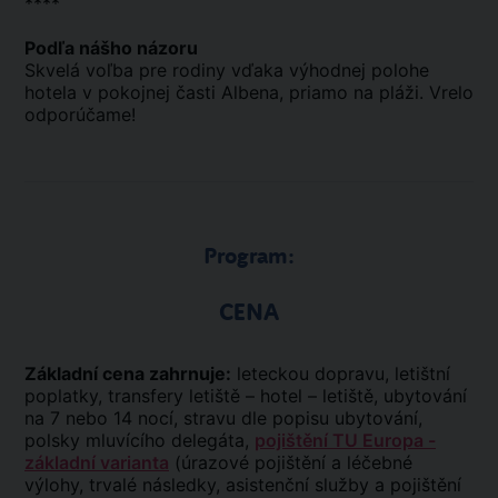
****
Podľa nášho názoru
Skvelá voľba pre rodiny vďaka výhodnej polohe
hotela v pokojnej časti Albena, priamo na pláži. Vrelo
odporúčame!
Program:
CENA
Základní cena zahrnuje:
leteckou dopravu, letištní
poplatky, transfery letiště – hotel – letiště, ubytování
na 7 nebo 14 nocí, stravu dle popisu ubytování,
polsky mluvícího delegáta,
pojištění TU Europa -
základní varianta
(úrazové pojištění a léčebné
výlohy, trvalé následky, asistenční služby a pojištění