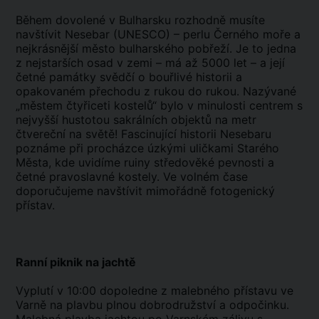
Během dovolené v Bulharsku rozhodně musíte
navštívit Nesebar (UNESCO) – perlu Černého moře a
nejkrásnější město bulharského pobřeží. Je to jedna
z nejstarších osad v zemi – má až 5000 let – a její
četné památky svědčí o bouřlivé historii a
opakovaném přechodu z rukou do rukou. Nazývané
„městem čtyřiceti kostelů“ bylo v minulosti centrem s
nejvyšší hustotou sakrálních objektů na metr
čtvereční na světě! Fascinující historii Nesebaru
poznáme při procházce úzkými uličkami Starého
Města, kde uvidíme ruiny středověké pevnosti a
četné pravoslavné kostely. Ve volném čase
doporučujeme navštívit mimořádně fotogenický
přístav.
Ranní piknik na jachtě
Vyplutí v 10:00 dopoledne z malebného přístavu ve
Varně na plavbu plnou dobrodružství a odpočinku.