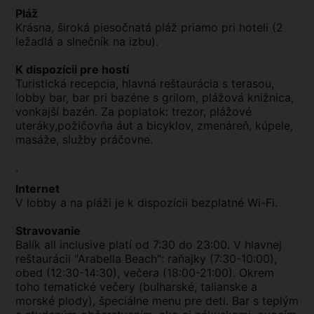
Pláž
Krásna, široká piesočnatá pláž priamo pri hoteli (2
ležadlá a slnečník na izbu).
K dispozícii pre hostí
Turistická recepcia, hlavná reštaurácia s terasou,
lobby bar, bar pri bazéne s grilom, plážová knižnica,
vonkajší bazén. Za poplatok: trezor, plážové
uteráky,požičovňa áut a bicyklov, zmenáreň, kúpele,
masáže, služby práčovne.
.
Internet
V lobby a na pláži je k dispozícii bezplatné Wi-Fi.
Stravovanie
Balík all inclusive platí od 7:30 do 23:00. V hlavnej
reštaurácii "Arabella Beach": raňajky (7:30-10:00),
obed (12:30-14:30), večera (18:00-21:00). Okrem
toho tematické večery (bulharské, talianske a
morské plody), špeciálne menu pre deti. Bar s teplým