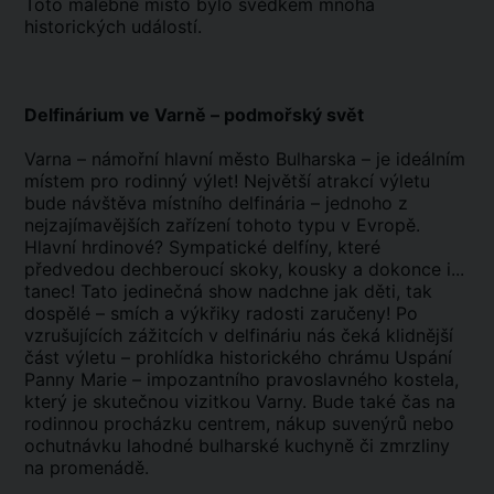
Toto malebné místo bylo svědkem mnoha
historických událostí.
Delfinárium ve Varně – podmořský svět
Varna – námořní hlavní město Bulharska – je ideálním
místem pro rodinný výlet! Největší atrakcí výletu
bude návštěva místního delfinária – jednoho z
nejzajímavějších zařízení tohoto typu v Evropě.
Hlavní hrdinové? Sympatické delfíny, které
předvedou dechberoucí skoky, kousky a dokonce i...
tanec! Tato jedinečná show nadchne jak děti, tak
dospělé – smích a výkřiky radosti zaručeny! Po
vzrušujících zážitcích v delfináriu nás čeká klidnější
část výletu – prohlídka historického chrámu Uspání
Panny Marie – impozantního pravoslavného kostela,
který je skutečnou vizitkou Varny. Bude také čas na
rodinnou procházku centrem, nákup suvenýrů nebo
ochutnávku lahodné bulharské kuchyně či zmrzliny
na promenádě.