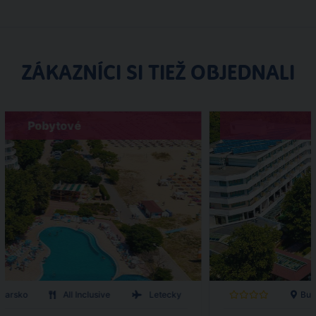
ZÁKAZNÍCI SI TIEŽ OBJEDNALI
Pobytové
lharsko
All Inclusive
Letecky
Bul