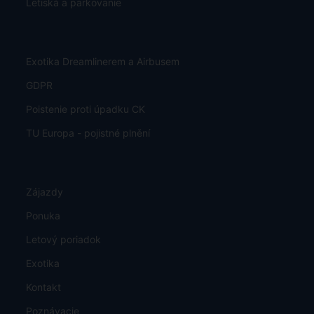
Letiská a parkovanie
Exotika Dreamlinerem a Airbusem
GDPR
Poistenie proti úpadku CK
TU Europa - pojistné plnění
Zájazdy
Ponuka
Letový poriadok
Exotika
Kontakt
Poznávacie