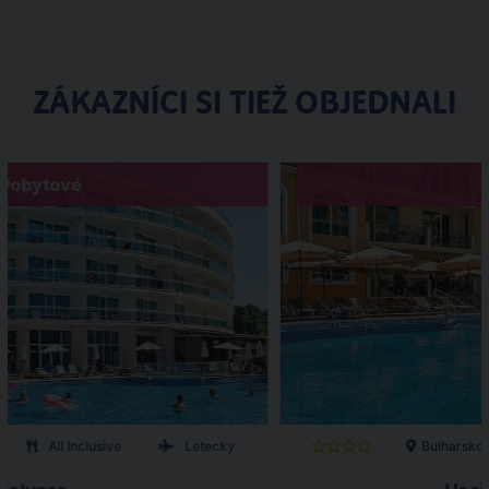
ZÁKAZNÍCI SI TIEŽ OBJEDNALI
Pobytové
All Inclusive
Letecky
Bulharsko