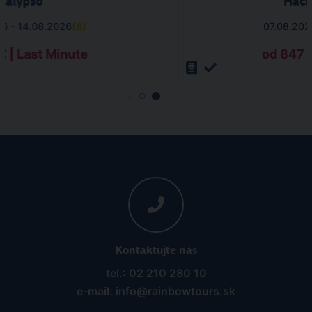
Calypso
Haci
26 - 14.08.2026
(
8
)
07.08.202
€ | Last Minute
od 847 €
Kontaktujte nás
tel.: 02 210 280 10
e-mail: info@rainbowtours.sk