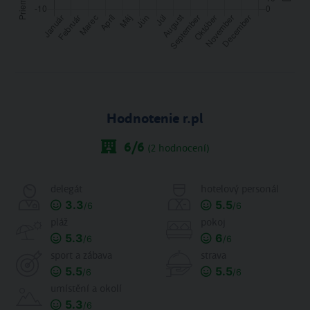
Hodnotenie r.pl
6
/6
(
2
hodnocení)
delegát
hotelový personál
3.3
5.5
/6
/6
pláž
pokoj
5.3
6
/6
/6
sport a zábava
strava
5.5
5.5
/6
/6
umístění a okolí
5.3
/6