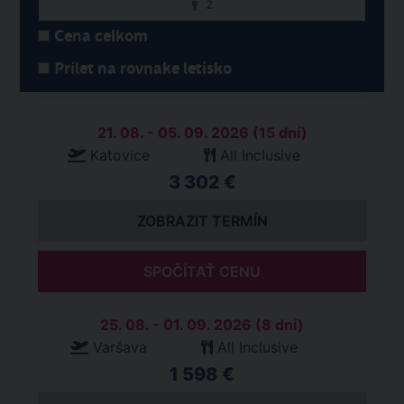
2
Cena celkom
Prílet na rovnake letisko
21. 08. - 05. 09. 2026 (15 dní)
Katovice
All Inclusive
3 302 €
ZOBRAZIT TERMÍN
SPOČÍTAŤ CENU
25. 08. - 01. 09. 2026 (8 dní)
Varšava
All Inclusive
1 598 €