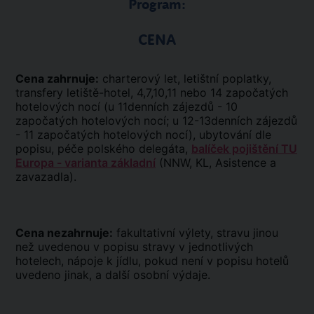
Program:
CENA
Cena zahrnuje:
charterový let, letištní poplatky,
transfery letiště-hotel, 4,7,10,11 nebo 14 započatých
hotelových nocí (u 11denních zájezdů - 10
započatých hotelových nocí; u 12-13denních zájezdů
- 11 započatých hotelových nocí), ubytování dle
popisu, péče polského delegáta,
balíček pojištění TU
Europa - varianta základní
(NNW, KL, Asistence a
zavazadla).
Cena nezahrnuje:
fakultativní výlety, stravu jinou
než uvedenou v popisu stravy v jednotlivých
hotelech, nápoje k jídlu, pokud není v popisu hotelů
uvedeno jinak, a další osobní výdaje.