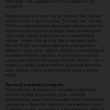
Špeciálne vína vysokej kvality sú k dispozícii za
príplatok.
Hotel ponúka aj 4 bary: bar pri bazéne "Bar the Bar"
(10:00-23:00) a športový bar "The Spot Bar" (10:00-
23:00) s veľkoplošnými televíznymi obrazovkami na
sledovanie športových podujatí, ktorý ponúka pivo,
vína, teplé nápoje a alkoholické a nealkoholické
nápoje. Okrem toho je tu aj "Bar a cukráreň Sotto"
(10:00-18:00) s ponukou špeciálne pripravených
dezertov, piva, vína, teplých nápojov a alkoholických
a nealkoholických nápojov. Hostia môžu využiť aj
Lobby bar, ktorý je otvorený 24 hodín denne, 7 dní v
týždni a ponúka svojim hosťom dovážané liehoviny,
pivo, nápoje, vína a vysokokvalitnú kávu, a počas
hodín
Športový a animačný program
Hotel ponúka: animácie pre dospelých, športové
aktivity (vodná gymnastika, joga), večerné
predstavenia, jeden veľký vonkajší bazén (ležadlá pri
bazéne sú k dispozícii zadarmo pre všetkých hostí),
2 detské bazény, aquapark s 5 šmykľavkami, šípky a