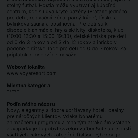
stolný futbal. Hostia môžu využívať aj kúpeľné
centrum, kde sú dva kryté bazény (vrátane jedného
pre deti), relaxačná zóna, parný kúpeľ, fínska a
bylinková sauna a posilňovňa. Pre deti sú k
dispozícii: animácie, hry a aktivity, diskotéka, klub
(10:00-12:30 a 15:00-19:30), detské ihriská pre deti
od 0 do 3 rokov a od 3 do 12 rokov a ihrisko v
podobe pirátskej lode pre deti od 0 do 3 rokov. Za
príplatok k dispozícii: masáže.
Webová lokalita
www.voyaresort.com
Miestna kategória
*****
Podľa nášho názoru
Nový, elegantný a dobre udržiavaný hotel, ideálny
pre náročných klientov. Vďaka bohatému
animačnému programu a mnohým atrakciám vrátane
aquaparku je tu pobyt skvelou voľbou&nbsppre hostí
všetkých vekových kategórií. Ďalšou výhodou je