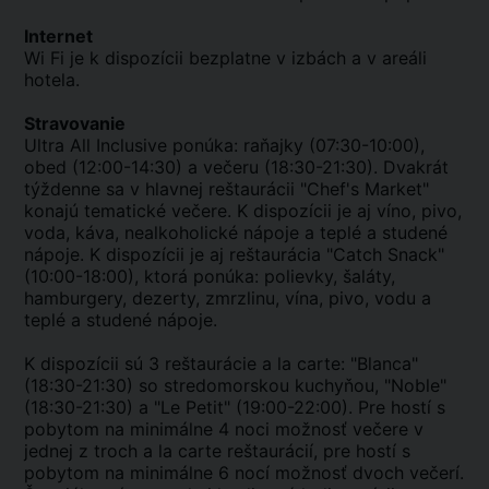
Internet
Wi Fi je k dispozícii bezplatne v izbách a v areáli
hotela.
Stravovanie
Ultra All Inclusive ponúka: raňajky (07:30-10:00),
obed (12:00-14:30) a večeru (18:30-21:30). Dvakrát
týždenne sa v hlavnej reštaurácii "Chef's Market"
konajú tematické večere. K dispozícii je aj víno, pivo,
voda, káva, nealkoholické nápoje a teplé a studené
nápoje. K dispozícii je aj reštaurácia "Catch Snack"
(10:00-18:00), ktorá ponúka: polievky, šaláty,
hamburgery, dezerty, zmrzlinu, vína, pivo, vodu a
teplé a studené nápoje.
K dispozícii sú 3 reštaurácie a la carte: "Blanca"
(18:30-21:30) so stredomorskou kuchyňou, "Noble"
(18:30-21:30) a "Le Petit" (19:00-22:00). Pre hostí s
pobytom na minimálne 4 noci možnosť večere v
jednej z troch a la carte reštaurácií, pre hostí s
pobytom na minimálne 6 nocí možnosť dvoch večerí.