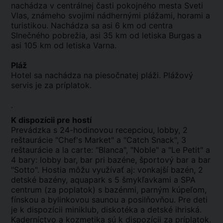
nachádza v centrálnej časti pokojného mesta Sveti
Vlas, známeho svojimi nádhernými plážami, horami a
turistikou. Nachádza sa asi 6 km od centra
Slnečného pobrežia, asi 35 km od letiska Burgas a
asi 105 km od letiska Varna.
Pláž
Hotel sa nachádza na piesočnatej pláži. Plážový
servis je za príplatok.
.
K dispozícii pre hostí
Prevádzka s 24-hodinovou recepciou, lobby, 2
reštaurácie "Chef's Market" a "Catch Snack", 3
reštaurácie a la carte: "Blanca", "Noble" a "Le Petit" a
4 bary: lobby bar, bar pri bazéne, športový bar a bar
"Sotto". Hostia môžu využívať aj: vonkajší bazén, 2
detské bazény, aquapark s 5 šmykľavkami a SPA
centrum (za poplatok) s bazénmi, parným kúpeľom,
fínskou a bylinkovou saunou a posilňovňou. Pre deti
je k dispozícii miniklub, diskotéka a detské ihriská.
Kaderníctvo a kozmetika sú k dispozícii za príplatok.