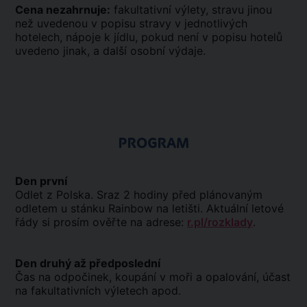
Cena nezahrnuje:
fakultativní výlety, stravu jinou
než uvedenou v popisu stravy v jednotlivých
hotelech, nápoje k jídlu, pokud není v popisu hotelů
uvedeno jinak, a další osobní výdaje.
PROGRAM
Den první
Odlet z Polska. Sraz 2 hodiny před plánovaným
odletem u stánku Rainbow na letišti. Aktuální letové
řády si prosím ověřte na adrese:
r.pl/rozklady
.
Den druhý až předposlední
Čas na odpočinek, koupání v moři a opalování, účast
na fakultativních výletech apod.