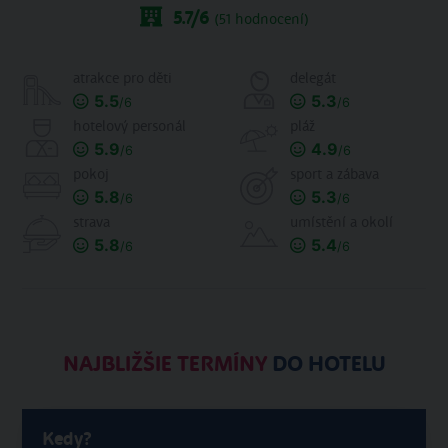
5.7
/6
(
51
hodnocení)
atrakce pro děti
delegát
5.5
5.3
/6
/6
hotelový personál
pláž
5.9
4.9
/6
/6
pokoj
sport a zábava
5.8
5.3
/6
/6
strava
umístění a okolí
5.8
5.4
/6
/6
NAJBLIŽŠIE TERMÍNY
DO HOTELU
Kedy?