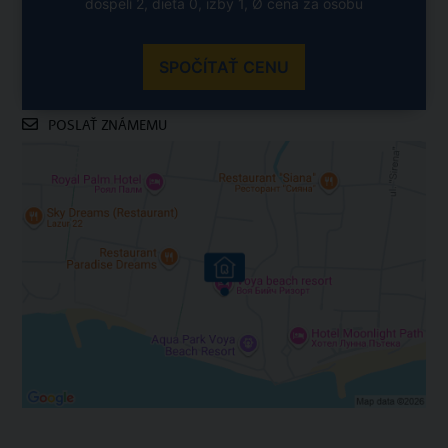
dospelí 2, dieťa 0, izby 1, Ø cena za osobu
SPOČÍTAŤ CENU
POSLAŤ ZNÁMEMU