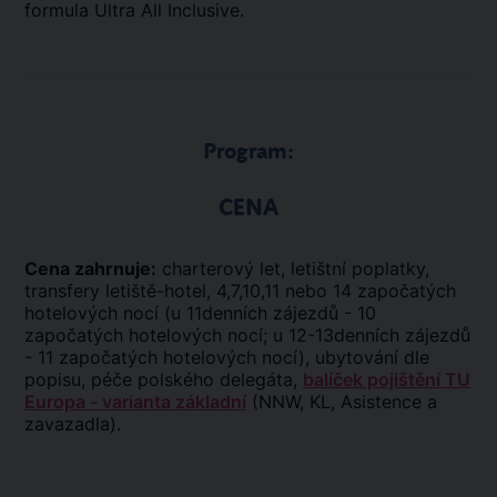
formula Ultra All Inclusive.
Program:
CENA
Cena zahrnuje:
charterový let, letištní poplatky,
transfery letiště-hotel, 4,7,10,11 nebo 14 započatých
hotelových nocí (u 11denních zájezdů - 10
započatých hotelových nocí; u 12-13denních zájezdů
- 11 započatých hotelových nocí), ubytování dle
popisu, péče polského delegáta,
balíček pojištění TU
Europa - varianta základní
(NNW, KL, Asistence a
zavazadla).