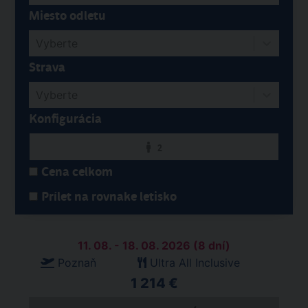
Miesto odletu
Vyberte
Strava
Vyberte
Konfigurácia
2
Cena celkom
Prílet na rovnake letisko
11. 08. - 18. 08. 2026 (8 dní)
Poznaň
Ultra All Inclusive
1 214 €