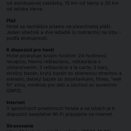
od autobusovej zastávky, 15 km od Varny a 30 km
od letiska Varna.
Pláž
Hotel sa nachádza priamo na piesočnatej pláži.
Jeden slnečník a dve ležadlá (s matracmi) na izbu -
podľa dostupnosti.
K dispozícii pre hostí
Hotel poskytuje svojim hosťom: 24-hodinovú
recepciu, hlavnú reštauráciu,. reštaurácie s
občerstvením, 3 reštaurácie a la carte, 3 bary,
strešný bazén, krytý bazén so sklenenou strechou a
stenami, detský bazén so šmykľavkami, fitnes, "well
fit" zónu, miniklub pre deti a obchod so suvenírmi
GRIFID.
Internet
V spoločných priestoroch hotela a na izbách je k
dispozícii bezplatné Wi-Fi pripojenie na internet.
Stravovanie