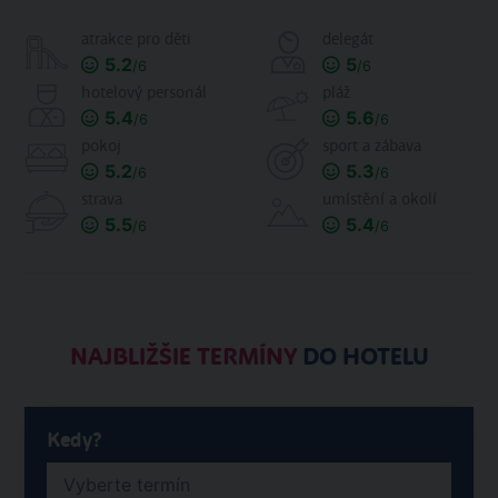
atrakce pro děti
delegát
5.2
5
/6
/6
hotelový personál
pláž
5.4
5.6
/6
/6
pokoj
sport a zábava
5.2
5.3
/6
/6
strava
umístění a okolí
5.5
5.4
/6
/6
NAJBLIŽŠIE TERMÍNY
DO HOTELU
Kedy?