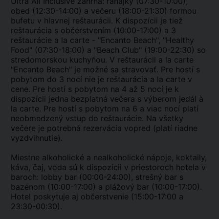
Ultra All Inclusive zahŕňa: raňajky (07:30-10:00),
obed (12:30-14:00) a večeru (18:00-21:30) formou
bufetu v hlavnej reštaurácii. K dispozícii je tiež
reštaurácia s občerstvením (10:00-17:00) a 3
reštaurácie a la carte - "Encanto Beach", "Healthy
Food" (07:30-18:00) a "Beach Club" (19:00-22:30) so
stredomorskou kuchyňou. V reštaurácii a la carte
"Encanto Beach" je možné sa stravovať. Pre hostí s
pobytom do 3 nocí nie je reštaurácia a la carte v
cene. Pre hostí s pobytom na 4 až 5 nocí je k
dispozícii jedna bezplatná večera s výberom jedál à
la carte. Pre hostí s pobytom na 6 a viac nocí platí
neobmedzený vstup do reštaurácie. Na všetky
večere je potrebná rezervácia vopred (platí riadne
vyzdvihnutie).
Miestne alkoholické a nealkoholické nápoje, koktaily,
káva, čaj, voda sú k dispozícii v priestoroch hotela v
baroch: lobby bar (00:00-24:00), strešný bar s
bazénom (10:00-17:00) a plážový bar (10:00-17:00).
Hotel poskytuje aj občerstvenie (15:00-17:00 a
23:30-00:30).