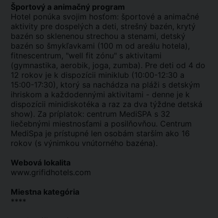
Športový a animačný program
Hotel ponúka svojim hosťom: športové a animačné
aktivity pre dospelých a deti, strešný bazén, krytý
bazén so sklenenou strechou a stenami, detský
bazén so šmykľavkami (100 m od areálu hotela),
fitnescentrum, "well fit zónu" s aktivitami
(gymnastika, aerobik, joga, zumba). Pre deti od 4 do
12 rokov je k dispozícii miniklub (10:00-12:30 a
15:00-17:30), ktorý sa nachádza na pláži s detským
ihriskom a každodennými aktivitami - denne je k
dispozícii minidiskotéka a raz za dva týždne detská
show). Za príplatok: centrum MediSPA s 32
liečebnými miestnosťami a posilňovňou. Centrum
MediSpa je prístupné len osobám starším ako 16
rokov (s výnimkou vnútorného bazéna).
Webová lokalita
www.grifidhotels.com
Miestna kategória
****