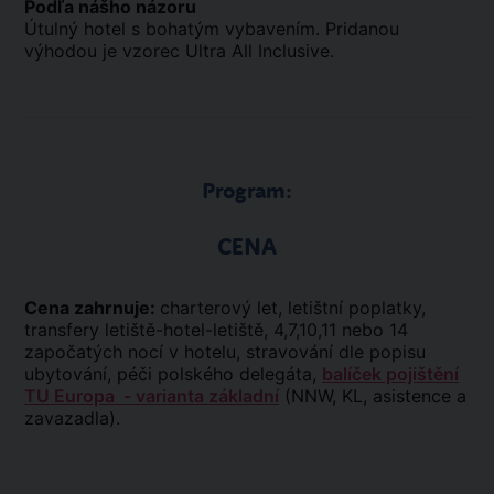
Podľa nášho názoru
Útulný hotel s bohatým vybavením. Pridanou
výhodou je vzorec Ultra All Inclusive.
Program:
CENA
Cena zahrnuje:
charterový let, letištní poplatky,
transfery letiště-hotel-letiště, 4,7,10,11 nebo 14
započatých nocí v hotelu, stravování dle popisu
ubytování, péči polského delegáta,
balíček pojištění
TU Europa - varianta základní
(NNW, KL, asistence a
zavazadla).