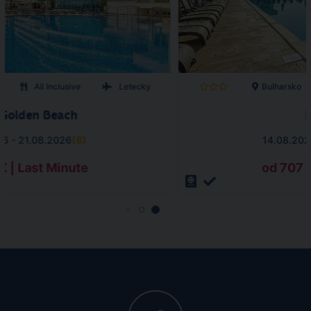
All Inclusive
Letecky
Bulharsko
 Golden Beach
D
26 - 21.08.2026
(
8
)
14.08.202
€ | Last Minute
od 707 €