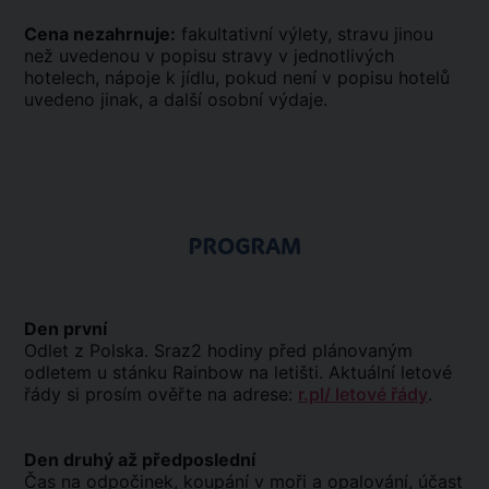
Cena nezahrnuje:
fakultativní výlety, stravu jinou
než uvedenou v popisu stravy v jednotlivých
hotelech, nápoje k jídlu, pokud není v popisu hotelů
uvedeno jinak, a další osobní výdaje.
PROGRAM
Den první
Odlet z Polska. Sraz2 hodiny před plánovaným
odletem u stánku Rainbow na letišti. Aktuální letové
řády si prosím ověřte na adrese:
r.pl/ letové řády
.
Den druhý až předposlední
Čas na odpočinek, koupání v moři a opalování, účast