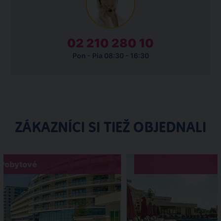
02 210 280 10
Pon - Pia 08:30 - 16:30
ZÁKAZNÍCI SI TIEŽ OBJEDNALI
Pobytové