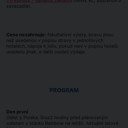
TU Europa - varianta základní
(NNW, KL, asistence a
zavazadla).
Cena nezahrnuje:
fakultativní výlety, stravu jinou
než uvedenou v popisu stravy v jednotlivých
hotelech, nápoje k jídlu, pokud není v popisu hotelů
uvedeno jinak, a další osobní výdaje.
PROGRAM
Den první
Odlet z Polska. Sraz2 hodiny před plánovaným
odletem u stánku Rainbow na letišti. Aktuální letové