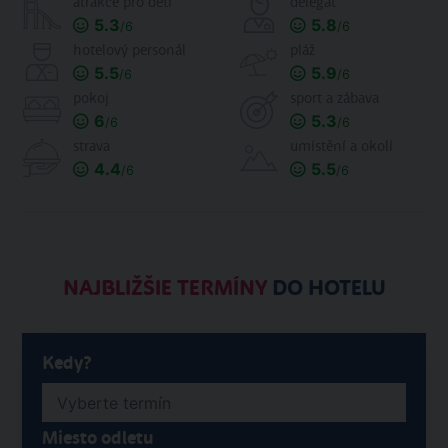
atrakce pro děti
delegát
5.3
5.8
/6
/6
hotelový personál
pláž
5.5
5.9
/6
/6
pokoj
sport a zábava
6
5.3
/6
/6
strava
umístění a okolí
4.4
5.5
/6
/6
NAJBLIŽŠIE TERMÍNY
DO HOTELU
Kedy?
Miesto odletu