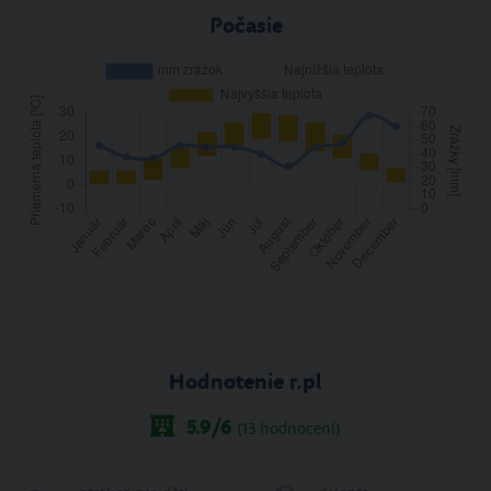
Počasie
Hodnotenie r.pl
5.9
/6
(
13
hodnocení)