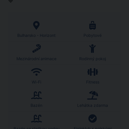
Bulharsko - Horizont
Pobytové
Mezinárodní animace
Rodinný pokoj
Wi-Fi
Fitness
Bazén
Lehátka zdarma
Bazén se sladkou vodou
Figloklub s polskými