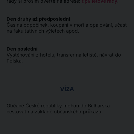
řády si prosím ověřte na adrese:
r.pl/ letové řády
.
Den druhý až předposlední
Čas na odpočinek, koupání v moři a opalování, účast
na fakultativních výletech apod.
Den poslední
Vystěhování z hotelu, transfer na letiště, návrat do
Polska.
VÍZA
Občané České republiky mohou do Bulharska
cestovat na základě občanského průkazu.