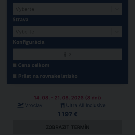
Vyberte
Strava
Vyberte
Konfigurácia
2
Cena celkom
Prílet na rovnake letisko
14. 08. - 21. 08. 2026 (8 dní)
Vroclav
Ultra All Inclusive
1 197 €
ZOBRAZIT TERMÍN