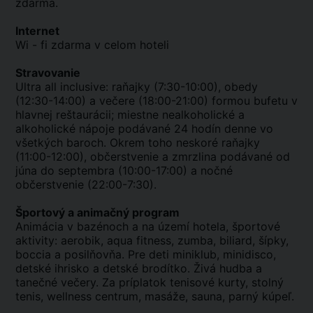
zdarma.
Internet
Wi - fi zdarma v celom hoteli
Stravovanie
Ultra all inclusive: raňajky (7:30-10:00), obedy
(12:30-14:00) a večere (18:00-21:00) formou bufetu v
hlavnej reštaurácii; miestne nealkoholické a
alkoholické nápoje podávané 24 hodín denne vo
všetkých baroch. Okrem toho neskoré raňajky
(11:00-12:00), občerstvenie a zmrzlina podávané od
júna do septembra (10:00-17:00) a nočné
občerstvenie (22:00-7:30).
Športový a animačný program
Animácia v bazénoch a na území hotela, športové
aktivity: aerobik, aqua fitness, zumba, biliard, šípky,
boccia a posilňovňa. Pre deti miniklub, minidisco,
detské ihrisko a detské brodítko. Živá hudba a
tanečné večery. Za príplatok tenisové kurty, stolný
tenis, wellness centrum, masáže, sauna, parný kúpeľ.