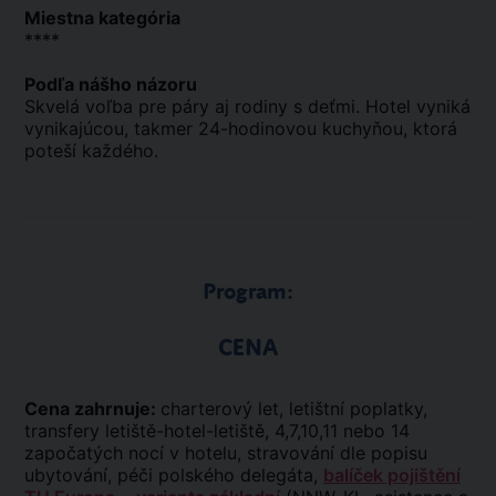
Miestna kategória
****
Podľa nášho názoru
Skvelá voľba pre páry aj rodiny s deťmi. Hotel vyniká
vynikajúcou, takmer 24-hodinovou kuchyňou, ktorá
poteší každého.
Program:
CENA
Cena zahrnuje:
charterový let, letištní poplatky,
transfery letiště-hotel-letiště, 4,7,10,11 nebo 14
započatých nocí v hotelu, stravování dle popisu
ubytování, péči polského delegáta,
balíček pojištění