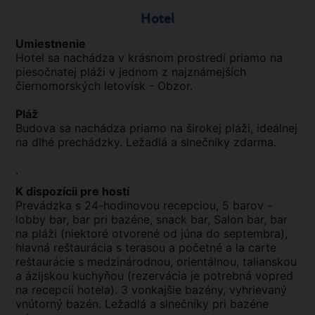
Hotel
Umiestnenie
Hotel sa nachádza v krásnom prostredí priamo na
piesočnatej pláži v jednom z najznámejších
čiernomorských letovísk - Obzor.
Pláž
Budova sa nachádza priamo na širokej pláži, ideálnej
na dlhé prechádzky. Ležadlá a slnečníky zdarma.
.
K dispozícii pre hostí
Prevádzka s 24-hodinovou recepciou, 5 barov -
lobby bar, bar pri bazéne, snack bar, Salon bar, bar
na pláži (niektoré otvorené od júna do septembra),
hlavná reštaurácia s terasou a početné a la carte
reštaurácie s medzinárodnou, orientálnou, talianskou
a ázijskou kuchyňou (rezervácia je potrebná vopred
na recepcii hotela). 3 vonkajšie bazény, vyhrievaný
vnútorný bazén. Ležadlá a slnečníky pri bazéne