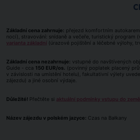
C
Základní cena zahrnuje:
přejezd komfortním autokarem (W
nocí), stravování: snídaně a večeře, turistický program 
varianta základní
(úrazové pojištění a léčebné výlohy, tr
Základní cena nezahrnuje:
vstupné do navštívených obje
Guide - cca
150 EUR/os.
(povinný poplatek placený prů
v závislosti na umístění hotelu), fakultativní výlety uve
zájezdu) a jiné osobní výdaje.
Důležité!
Přečtěte si
aktuální podmínky vstupu do země
Název zájezdu v polském jazyce:
Czas na Bałkany