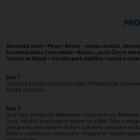
PR
Slovinská Istrie • Piran • Rovinj - město umělců, chorva
kouzelná místa Chorvatska • Budva - perla Černé Hory 
Terezy ve Skopji • Národní park Galičica • pobyt u s
Den 1
Odjezd z Polska dle jízdního řádu. Přejezd přes Slove
krátké zastávky.
Den 2
Brzy ráno příjezd do Bělehradu. Uvidíme Nový Bělehrad,
Sávy, největší pravoslavný chrám na světě. Dále v pro
postavená osmanskými Turky s krásným výhledem na Sávu
Petki s „nádherným pramenem“. Přejezd do hotelu nedal
přenocování.