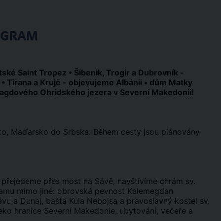
OGRAM
tské Saint Tropez • Šibenik, Trogir a Dubrovník -
• Tirana a Krujë - objevujeme Albánii • dům Matky
maragdového Ohridského jezera v Severní Makedonii!
nsko, Maďarsko do Srbska. Během cesty jsou plánovány
 přejedeme přes most na Sávě, navštívíme chrám sv.
gramu mimo jiné: obrovská pevnost Kalemegdan
 a Dunaj, bašta Kula Nebojsa a pravoslavný kostel sv.
eko hranice Severní Makedonie, ubytování, večeře a