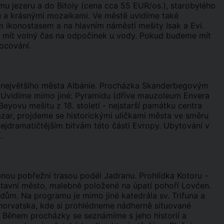
mu jezeru a do Bitoly (cena cca 55 EUR/os.), starobylého
ů a krásnými mozaikami. Ve městě uvidíme také
m ikonostasem a na hlavním náměstí mešity Isak a Evi.
e mít volný čas na odpočinek u vody. Pokud budeme mít
nocování.
ě největšího města Albánie. Procházka Skanderbegovým
 Uvidíme mimo jiné: Pyramidu (dříve mauzoleum Envera
yovu mešitu z 18. století - nejstarší památku centra
zar, projdeme se historickými uličkami města ve směru
ejdramatičtějším bitvám této části Evropy. Ubytování v
.
nou pobřežní trasou podél Jadranu. Prohlídka Kotoru -
tavní město, malebně položené na úpatí pohoří Lovćen.
rdům. Na programu je mimo jiné katedrála sv. Trifuna a
Chorvatska, kde si prohlédneme nádherně situované
Během procházky se seznámíme s jeho historií a