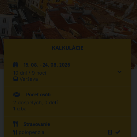
KALKULÁCIE
15. 08. - 24. 08. 2026
10 dní / 9 nocí
Varšava
Počet osôb
2 dospelých, 0 detí
1 izba
Stravovanie
polopenzia