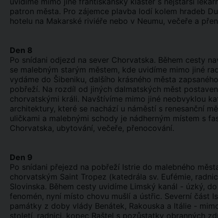
uvidíme mimo jiné františkánský klášter s nejstarší lékár
patron města. Pro zájemce plavba lodí kolem hradeb Dub
hotelu na Makarské riviéře nebo v Neumu, večeře a pře
Den 8
Po snídani odjezd na sever Chorvatska. Během cesty nav
se malebným starým městem, kde uvidíme mimo jiné radni
vydáme do Šibeniku, dalšího krásného města zapsanéh
pobřeží. Na rozdíl od jiných dalmatských měst postavený
chorvatskými králi. Navštívíme mimo jiné neobvyklou kat
architektury, které se nachází u náměstí s renesanční m
uličkami a malebnými schody je nádherným místem s fasc
Chorvatska, ubytování, večeře, přenocování.
Den 9
Po snídani přejezd na pobřeží Istrie do malebného měs
chorvatským Saint Tropez (katedrála sv. Eufémie, radni
Slovinska. Během cesty uvidíme Limský kanál - úzký, do
fenomén, nyní místo chovu mušlí a ústřic. Severní část Is
památky z doby vlády Benátek, Rakouska a Itálie - mimo j
století, radnici, kopec Raštel s pozůstatky obranných zd