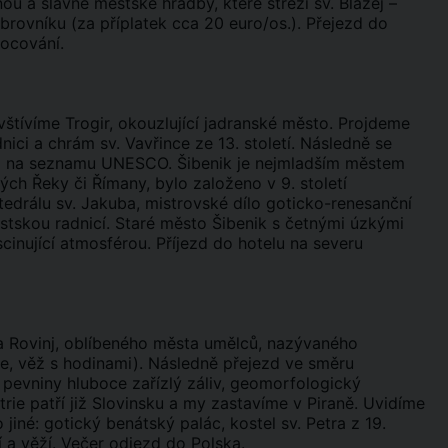
nou a slavné městské hradby, které střeží sv. Blažej –
rovníku (za příplatek cca 20 euro/os.). Přejezd do
nocování.
štívíme Trogir, okouzlující jadranské město. Projdeme
ci a chrám sv. Vavřince ze 13. století. Následně se
o na seznamu UNESCO. Šibenik je nejmladším městem
ch Řeky či Římany, bylo založeno v 9. století
edrálu sv. Jakuba, mistrovské dílo goticko-renesanční
ěstskou radnicí. Staré město Šibenik s četnými úzkými
inující atmosférou. Příjezd do hotelu na severu
ta Rovinj, oblíbeného města umělců, nazývaného
ce, věž s hodinami). Následně přejezd ve směru
 pevniny hluboce zařízlý záliv, geomorfologický
trie patří již Slovinsku a my zastavíme v Piraně. Uvidíme
iné: gotický benátský palác, kostel sv. Petra z 19.
í a věží. Večer odjezd do Polska.