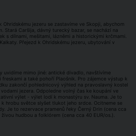
k Ohridskému jezeru se zastavíme ve Skopji, abychom
 Stará Caršija, dávný turecký bazar, se nachází na
iček s dílnami, mešitami, lázněmi a historickými krčmami.
lkaty. Přejezd k Ohridskému jezeru, ubytování v
uvidíme mimo jiné: antické divadlo, navštívíme
 freskami a také pohoří Plaošnik. Pro zájemce výstup k
ídku zakončí pohlednicový výhled na pravoslavný kostel
d vodami jezera. Odpoledne volný čas ke koupání ve
ivní výlet - výlet lodí k monastýru sv. Nauma. Je to
 k hrobu světce slyšet tlukot jeho srdce. Ocitneme se
dy. Je to rezervace pramenů řeky Černý Drin (cena cca
 živou hudbou a folklórem (cena cca 40 EUR/os.).