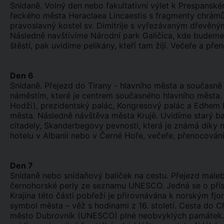
Snídaně. Volný den nebo fakultativní výlet k Prespanské
řeckého města Heraclaea Lincaestis s fragmenty chrám
pravoslavný kostel sv. Dimitrije s vyřezávaným dřevěný
Následně navštívíme Národní park Galičica, kde budem
štěstí, pak uvidíme pelikány, kteří tam žijí. Večeře a pře
Den 6
Snídaně. Přejezd do Tirany - hlavního města a současn
náměstím, které je centrem současného hlavního města.
Hodži), prezidentský palác, Kongresový palác a Edhem Be
města. Následně návštěva města Krujë. Uvidíme starý ba
citadely, Skanderbegovy pevnosti, která je známá díky n
hotelu v Albanii nebo v Černé Hoře, večeře, přenocování
Den 7
Snídaně nebo snídaňový balíček na cestu. Přejezd maleb
černohorské perly ze seznamu UNESCO. Jedná se o přís
Krajina této části pobřeží je přirovnávána k norským fjo
symbol města – věž s hodinami z 16. století. Cesta do 
město Dubrovník (UNESCO) plné neobvyklých památek. 