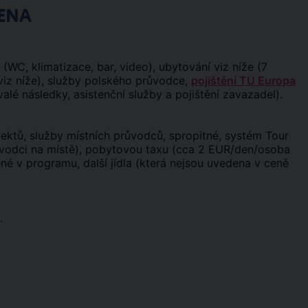
ENA
C, klimatizace, bar, video), ubytování viz níže (7
(viz níže), služby polského průvodce,
pojištění TU Europa
valé následky, asistenční služby a pojištění zavazadel).
ktů, služby místních průvodců, spropitné, systém Tour
vodci na místě), pobytovou taxu (cca 2 EUR/den/osoba
dené v programu, další jídla (která nejsou uvedena v ceně
.