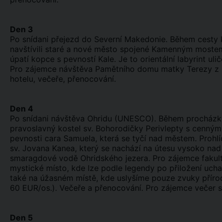
Den 3
Po snídani přejezd do Severní Makedonie. Během cesty 
navštívili staré a nové město spojené Kamenným mostem.
úpatí kopce s pevností Kale. Je to orientální labyrint ul
Pro zájemce návštěva Pamětního domu matky Terezy z Ka
hotelu, večeře, přenocování.
Den 4
Po snídani návštěva Ohridu (UNESCO). Během procházky 
pravoslavný kostel sv. Bohorodičky Perivlepty s cennými
pevnosti cara Samuela, která se tyčí nad městem. Prohl
sv. Jovana Kanea, který se nachází na útesu vysoko na
smaragdové vodě Ohridského jezera. Pro zájemce fakultat
mystické místo, kde lze podle legendy po přiložení ucha
také na úžasném místě, kde uslyšíme pouze zvuky příro
60 EUR/os.). Večeře a přenocování. Pro zájemce večer s
Den 5