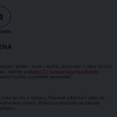
gram:
ENA
ansfery: letiště - hotel - letiště, ubytování: 7 nebo 14 nocí,
ta , balíček
pojištění TU Europa varianta základní
stenční služby a pojištění zavazadel).
 (týká se letu z Varšavy, Poznaně a Katovic) nebo do
rnohorskou hranici. Přejezd je umožněn na základě
průkazu.