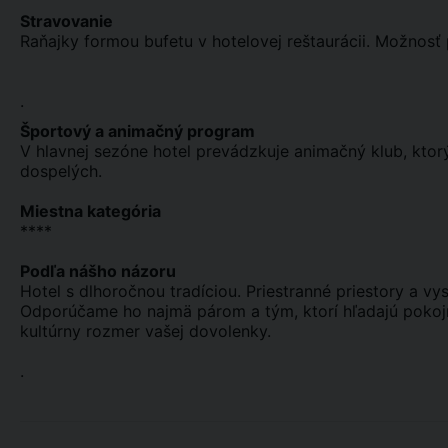
Stravovanie
Raňajky formou bufetu v hotelovej reštaurácii. Možnosť p
.
Športový a animačný program
V hlavnej sezóne hotel prevádzkuje animačný klub, ktorý
dospelých.
Miestna kategória
****
Podľa nášho názoru
Hotel s dlhoročnou tradíciou. Priestranné priestory a v
Odporúčame ho najmä párom a tým, ktorí hľadajú pokojn
kultúrny rozmer vašej dovolenky.
.