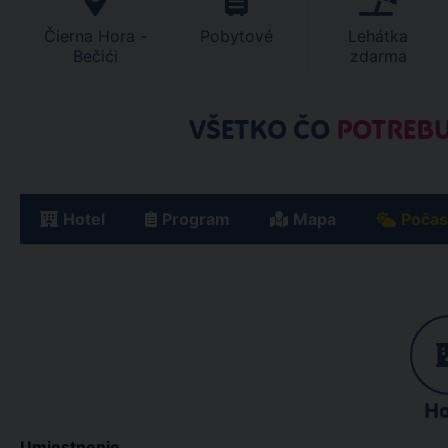
Čierna Hora -
Pobytové
Lehátka
Bečići
zdarma
VŠETKO ČO
POTREBU
Hotel
Program
Mapa
Počas
Ho
Umiestnenie