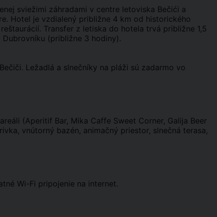
nej sviežimi záhradami v centre letoviska Bečići a
. Hotel je vzdialený približne 4 km od historického
taurácií. Transfer z letiska do hotela trvá približne 1,5
v Dubrovníku (približne 3 hodiny).
Bečiči. Ležadlá a slnečníky na pláži sú zadarmo vo
reáli (Aperitif Bar, Mika Caffe Sweet Corner, Galija Beer
rivka, vnútorný bazén, animačný priestor, slnečná terasa,
né Wi-Fi pripojenie na internet.