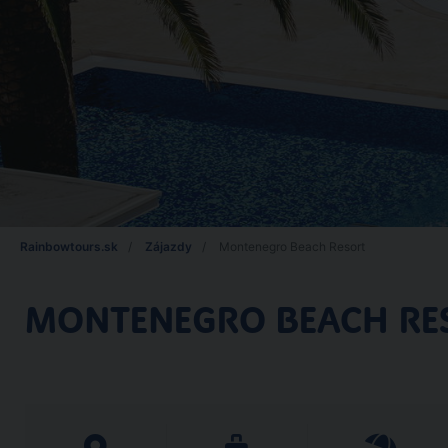
Rainbowtours.sk
Zájazdy
Montenegro Beach Resort
MONTENEGRO BEACH RE