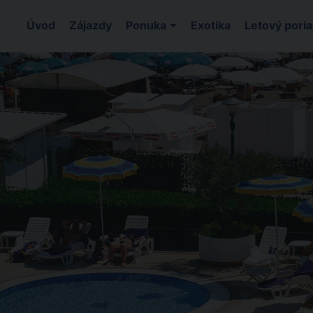
Úvod
Zájazdy
Ponuka
Exotika
Letový pori