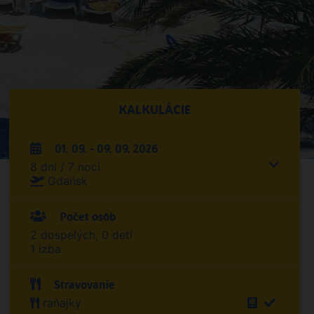
KALKULÁCIE
01. 09. - 09. 09. 2026
8 dní / 7 nocí
Gdańsk
Počet osôb
2 dospelých, 0 detí
1 izba
Stravovanie
raňajky