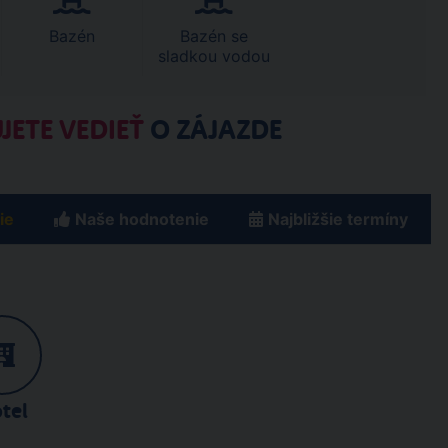
Bazén
Bazén se
sladkou vodou
JETE VEDIEŤ
O ZÁJAZDE
ie
Naše hodnotenie
Najbližšie termíny
tel