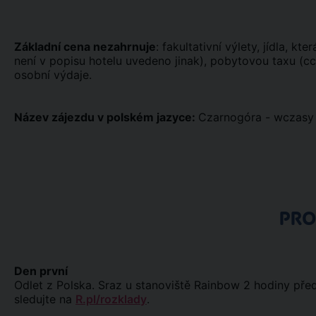
Základní cena nezahrnuje
: fakultativní výlety, jídla, k
není v popisu hotelu uvedeno jinak), pobytovou taxu (cca
osobní výdaje.
Název zájezdu v polském jazyce:
Czarnogóra - wczasy
PR
Den první
Odlet z Polska. Sraz u stanoviště Rainbow 2 hodiny pře
sledujte na
R.pl/rozklady
.