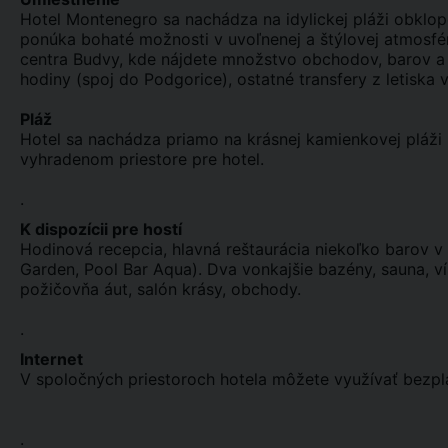
Hotel Montenegro sa nachádza na idylickej pláži obklope
ponúka bohaté možnosti v uvoľnenej a štýlovej atmosfére
centra Budvy, kde nájdete množstvo obchodov, barov a reš
hodiny (spoj do Podgorice), ostatné transfery z letiska 
Pláž
Hotel sa nachádza priamo na krásnej kamienkovej pláži 
vyhradenom priestore pre hotel.
.
K dispozícii pre hostí
Hodinová recepcia, hlavná reštaurácia niekoľko barov v a
Garden, Pool Bar Aqua). Dva vonkajšie bazény, sauna, ví
požičovňa áut, salón krásy, obchody.
.
Internet
V spoločných priestoroch hotela môžete využívať bezplat
.