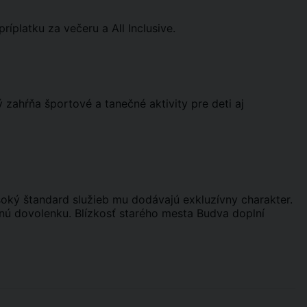
ríplatku za večeru a All Inclusive.
 zahŕňa športové a tanečné aktivity pre deti aj
ysoký štandard služieb mu dodávajú exkluzívny charakter.
ú dovolenku. Blízkosť starého mesta Budva doplní