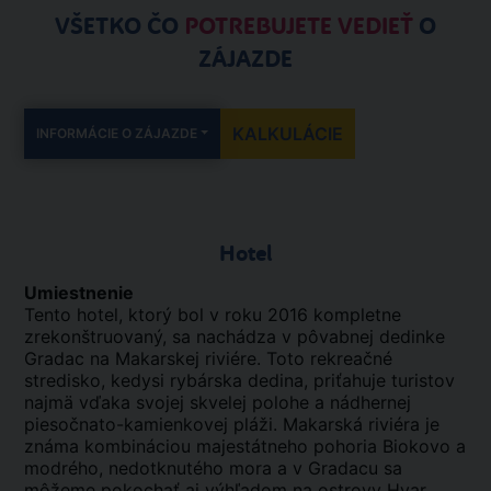
VŠETKO ČO
POTREBUJETE VEDIEŤ
O
ZÁJAZDE
KALKULÁCIE
INFORMÁCIE O ZÁJAZDE
Hotel
Umiestnenie
Tento hotel, ktorý bol v roku 2016 kompletne
zrekonštruovaný, sa nachádza v pôvabnej dedinke
Gradac na Makarskej riviére. Toto rekreačné
stredisko, kedysi rybárska dedina, priťahuje turistov
najmä vďaka svojej skvelej polohe a nádhernej
piesočnato-kamienkovej pláži. Makarská riviéra je
známa kombináciou majestátneho pohoria Biokovo a
modrého, nedotknutého mora a v Gradacu sa
môžeme pokochať aj výhľadom na ostrovy Hvar,