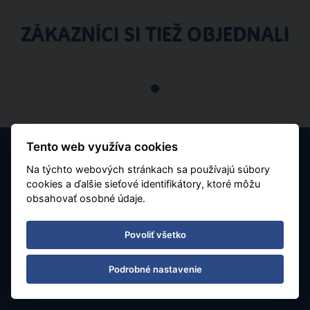
ZÁKAZNÍCI SI TIEŽ OBJEDNALI
Tento web využíva cookies
Na týchto webových stránkach sa používajú súbory
cookies a ďalšie sieťové identifikátory, ktoré môžu
obsahovať osobné údaje.
Povoliť všetko
Kontaktujte nás
tel.: 02 210 280 10
Podrobné nastavenie
e-mail: info@rainbowtours.sk