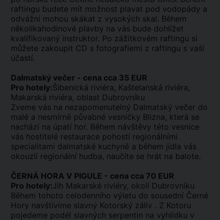
raftingu budete mít možnost plavat pod vodopády a
odvážní mohou skákat z vysokých skal. Během
několikahodinové plavby na vás bude dohlížet
kvalifikovaný instruktor. Po zážitkovém raftingu si
můžete zakoupit CD s fotografiemi z raftingu s vaší
účastí.
Dalmatský večer - cena cca 35 EUR
Pro hotely:
Šibenická riviéra, Kaštelanská riviéra,
Makarská riviéra, oblast Dubrovníku
Zveme vás na nezapomenutelný Dalmatský večer do
malé a nesmírně půvabné vesničky Blizna, která se
nachází na úpatí hor. Během návštěvy této vesnice
vás hostitelé restaurace pohostí regionálními
specialitami dalmatské kuchyně a během jídla vás
okouzlí regionální hudba, naučíte se hrát na balote.
ČERNÁ HORA V PIGULE - cena cca 70 EUR
Pro hotely:
Jih Makarské riviéry, okolí Dubrovníku
Během tohoto celodenního výletu do sousední Černé
Hory navštívíme slavný Kotorský záliv . Z Kotoru
pojedeme podél slavných serpentin na vyhlídku v