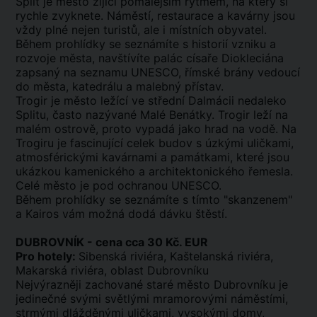
Split je město žijící pomalejším rytmem, na který si
rychle zvyknete. Náměstí, restaurace a kavárny jsou
vždy plné nejen turistů, ale i místních obyvatel.
Během prohlídky se seznámíte s historií vzniku a
rozvoje města, navštívíte palác císaře Diokleciána
zapsaný na seznamu UNESCO, římské brány vedoucí
do města, katedrálu a malebný přístav.
Trogir je město ležící ve střední Dalmácii nedaleko
Splitu, často nazývané Malé Benátky. Trogir leží na
malém ostrově, proto vypadá jako hrad na vodě. Na
Trogiru je fascinující celek budov s úzkými uličkami,
atmosférickými kavárnami a památkami, které jsou
ukázkou kamenického a architektonického řemesla.
Celé město je pod ochranou UNESCO.
Během prohlídky se seznámíte s tímto "skanzenem"
a Kairos vám možná dodá dávku štěstí.
DUBROVNÍK - cena cca 30 Kč. EUR
Pro hotely:
Sibenská riviéra, Kaštelanská riviéra,
Makarská riviéra, oblast Dubrovníku
Nejvýrazněji zachované staré město Dubrovníku je
jedinečné svými světlými mramorovými náměstími,
strmými dlážděnými uličkami, vysokými domy,