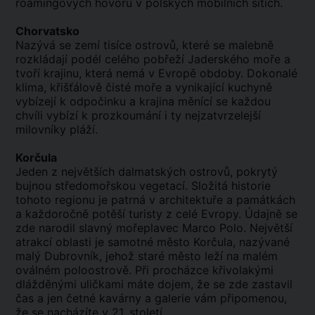
roamingových hovorů v polských mobilních sítích.
Chorvatsko
Nazývá se zemí tisíce ostrovů, které se malebně
rozkládají podél celého pobřeží Jaderského moře a
tvoří krajinu, která nemá v Evropě obdoby. Dokonalé
klima, křišťálově čisté moře a vynikající kuchyně
vybízejí k odpočinku a krajina měnící se každou
chvíli vybízí k prozkoumání i ty nejzatvrzelejší
milovníky pláží.
Korčula
Jeden z největších dalmatských ostrovů, pokrytý
bujnou středomořskou vegetací. Složitá historie
tohoto regionu je patrná v architektuře a památkách
a každoročně potěší turisty z celé Evropy. Údajně se
zde narodil slavný mořeplavec Marco Polo. Největší
atrakcí oblasti je samotné město Korčula, nazývané
malý Dubrovník, jehož staré město leží na malém
oválném poloostrově. Při procházce křivolakými
dlážděnými uličkami máte dojem, že se zde zastavil
čas a jen četné kavárny a galerie vám připomenou,
že se nacházíte v 21. století.