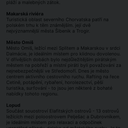
pláží a malebných zátok.
Makarská riviéra
Turistická oblast severního Chorvatska patří na
polském trhu k těm známějším. její dvě
nejvýznamnější města Šibenik a Trogir.
Město Omiš
Město Omiš, ležící mezi Splitem a Makarskou v srdci
Dalmácie, je ideálním místem pro klidnou dovolenou.
V dřívějších dobách bylo nejdůležitějším pirátským
městem na pobřeží a místní piráti byli považováni za
nejnebezpečnější ve Středomoří. Dnes je město
centrem aktivního cestovního ruchu. Rafting na řece
Cetině, potápění, rybaření, horolezectví, pěší
turistika, surfování - to jsou jen některé z bohaté
nabídky tohoto regionu.
Lopud
Součást souostroví Elafitských ostrovů - 13 ostrovů
ležících mezi poloostrovem Pelješac a Dubrovníkem,
je ideálním místem pro relaxaci a odpočinek