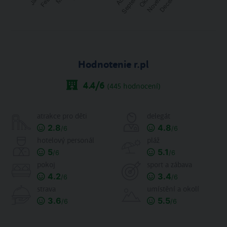
Hodnotenie r.pl
4.4
/6
(
445
hodnocení)
atrakce pro děti
delegát
2.8
4.8
/6
/6
hotelový personál
pláž
5
5.1
/6
/6
pokoj
sport a zábava
4.2
3.4
/6
/6
strava
umístění a okolí
3.6
5.5
/6
/6