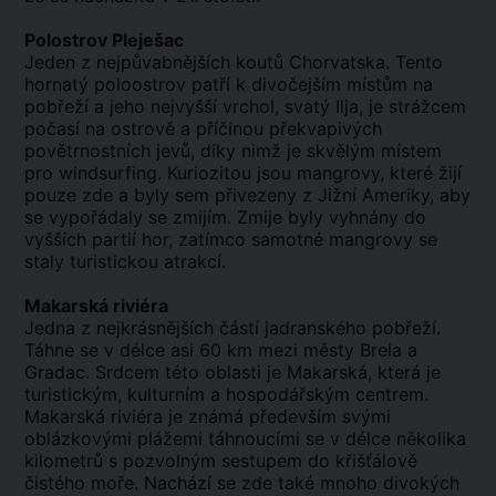
Polostrov Pleješac
Jeden z nejpůvabnějších koutů Chorvatska. Tento
hornatý poloostrov patří k divočejším místům na
pobřeží a jeho nejvyšší vrchol, svatý Ilja, je strážcem
počasí na ostrově a příčinou překvapivých
povětrnostních jevů, díky nimž je skvělým místem
pro windsurfing. Kuriozitou jsou mangrovy, které žijí
pouze zde a byly sem přivezeny z Jižní Ameriky, aby
se vypořádaly se zmijím. Zmije byly vyhnány do
vyšších partií hor, zatímco samotné mangrovy se
staly turistickou atrakcí.
Makarská riviéra
Jedna z nejkrásnějších částí jadranského pobřeží.
Táhne se v délce asi 60 km mezi městy Brela a
Gradac. Srdcem této oblasti je Makarská, která je
turistickým, kulturním a hospodářským centrem.
Makarská riviéra je známá především svými
oblázkovými plážemi táhnoucími se v délce několika
kilometrů s pozvolným sestupem do křišťálově
čistého moře. Nachází se zde také mnoho divokých