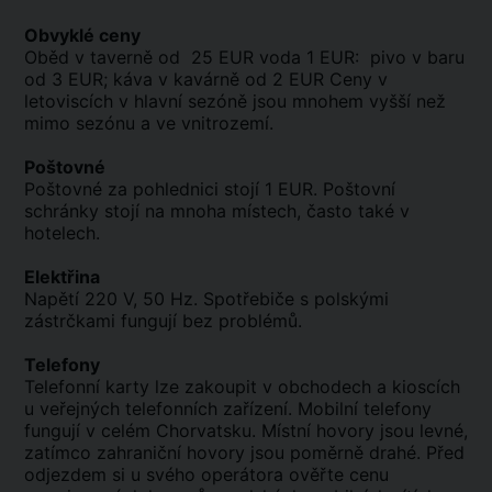
Obvyklé ceny
Oběd v taverně od 25 EUR voda 1 EUR: pivo v baru
od 3 EUR; káva v kavárně od 2 EUR Ceny v
letoviscích v hlavní sezóně jsou mnohem vyšší než
mimo sezónu a ve vnitrozemí.
Poštovné
Poštovné za pohlednici stojí 1 EUR. Poštovní
schránky stojí na mnoha místech, často také v
hotelech.
Elektřina
Napětí 220 V, 50 Hz. Spotřebiče s polskými
zástrčkami fungují bez problémů.
Telefony
Telefonní karty lze zakoupit v obchodech a kioscích
u veřejných telefonních zařízení. Mobilní telefony
fungují v celém Chorvatsku. Místní hovory jsou levné,
zatímco zahraniční hovory jsou poměrně drahé. Před
odjezdem si u svého operátora ověřte cenu