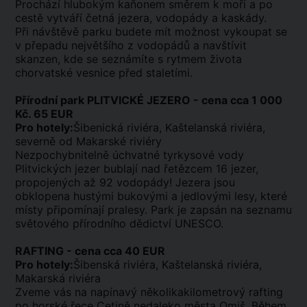
Prochází hlubokým kaňonem směrem k moři a po
cestě vytváří četná jezera, vodopády a kaskády.
Při návštěvě parku budete mít možnost vykoupat se
v přepadu největšího z vodopádů a navštívit
skanzen, kde se seznámíte s rytmem života
chorvatské vesnice před staletími.
Přírodní park PLITVICKÉ JEZERO - cena cca 1 000
Kč. 65 EUR
Pro hotely:
Šibenická riviéra, Kaštelanská riviéra,
severně od Makarské riviéry
Nezpochybnitelně úchvatné tyrkysové vody
Plitvických jezer bublají nad řetězcem 16 jezer,
propojených až 92 vodopády! Jezera jsou
obklopena hustými bukovými a jedlovými lesy, které
místy připomínají pralesy. Park je zapsán na seznamu
světového přírodního dědictví UNESCO.
RAFTING - cena cca 40 EUR
Pro hotely:
Šibenská riviéra, Kaštelanská riviéra,
Makarská riviéra
Zveme vás na napínavý několikakilometrový rafting
po horské řece Cetině nedaleko města Omiš. Během