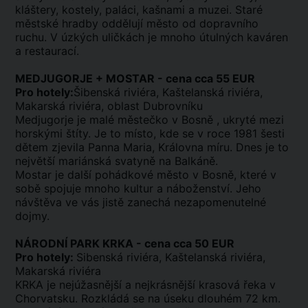
kláštery, kostely, paláci, kašnami a muzei. Staré
městské hradby oddělují město od dopravního
ruchu. V úzkých uličkách je mnoho útulných kaváren
a restaurací.
MEDJUGORJE + MOSTAR - cena cca 55 EUR
Pro hotely:
Šibenská riviéra, Kaštelanská riviéra,
Makarská riviéra, oblast Dubrovníku
Medjugorje je malé městečko v Bosně , ukryté mezi
horskými štíty. Je to místo, kde se v roce 1981 šesti
dětem zjevila Panna Maria, Královna míru. Dnes je to
největší mariánská svatyně na Balkáně.
Mostar je další pohádkové město v Bosně, které v
sobě spojuje mnoho kultur a náboženství. Jeho
návštěva ve vás jistě zanechá nezapomenutelné
dojmy.
NÁRODNÍ PARK KRKA - cena cca 50 EUR
Pro hotely:
Sibenská riviéra, Kaštelanská riviéra,
Makarská riviéra
KRKA je nejúžasnější a nejkrásnější krasová řeka v
Chorvatsku. Rozkládá se na úseku dlouhém 72 km.