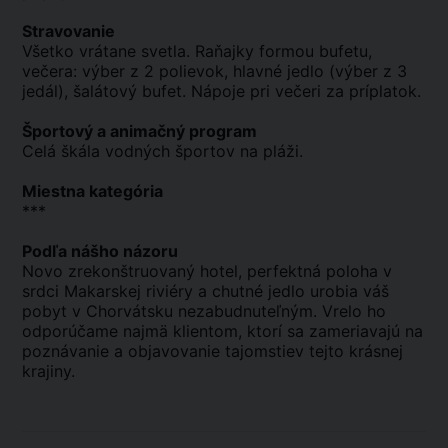
Stravovanie
Všetko vrátane svetla. Raňajky formou bufetu,
večera: výber z 2 polievok, hlavné jedlo (výber z 3
jedál), šalátový bufet. Nápoje pri večeri za príplatok.
Športový a animačný program
Celá škála vodných športov na pláži.
Miestna kategória
***
Podľa nášho názoru
Novo zrekonštruovaný hotel, perfektná poloha v
srdci Makarskej riviéry a chutné jedlo urobia váš
pobyt v Chorvátsku nezabudnuteľným. Vrelo ho
odporúčame najmä klientom, ktorí sa zameriavajú na
poznávanie a objavovanie tajomstiev tejto krásnej
krajiny.