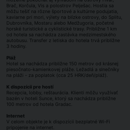
Brač, Korčula, Vis a polostrov Pelješac. Hostia sa
môžu tešiť na rôzne športové a kultúrne podujatia,
kaviarne pri mori, výlety na blízke ostrovy, do Splitu,
Dubrovníka, Mostaru alebo Medžugoria, početné
horské turistické a cyklistické trasy. Približne 1 km
od hotela sa nachádza zastávka medzimestského
autobusu. Transfer z letiska do hotela trvá približne
3 hodiny.
Pláž
Hotel sa nachádza približne 150 metrov od krásnej
piesočnato-kamienkovej pláže. Ležadlá a slnečníky
na pláži - za poplatok (cca 25 HRK/deň/pláž).
K dispozícii pre hostí
Recepcia, lobby, reštaurácia. Klienti môžu využívať
bazén v hoteli Sunce, ktorý sa nachádza približne
100 metrov od hotela Gradac.
Internet
V celom objekte je k dispozícii bezplatné Wi-Fi
pripojenie na internet.