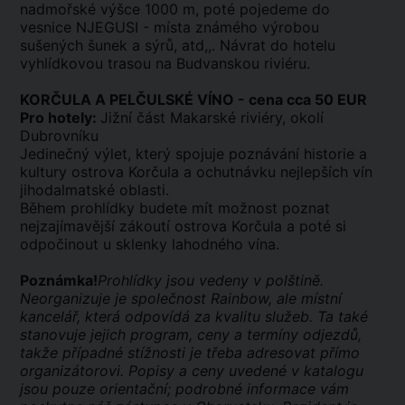
nadmořské výšce 1000 m, poté pojedeme do
vesnice NJEGUSI - místa známého výrobou
sušených šunek a sýrů, atd,,. Návrat do hotelu
vyhlídkovou trasou na Budvanskou riviéru.
KORČULA A PELČULSKÉ VÍNO - cena cca 50 EUR
Pro hotely:
Jižní část Makarské riviéry, okolí
Dubrovníku
Jedinečný výlet, který spojuje poznávání historie a
kultury ostrova Korčula a ochutnávku nejlepších vín
jihodalmatské oblasti.
Během prohlídky budete mít možnost poznat
nejzajímavější zákoutí ostrova Korčula a poté si
odpočinout u sklenky lahodného vína.
Poznámka!
Prohlídky jsou vedeny v polštině.
Neorganizuje je společnost Rainbow, ale místní
kancelář, která odpovídá za kvalitu služeb. Ta také
stanovuje jejich program, ceny a termíny odjezdů,
takže případné stížnosti je třeba adresovat přímo
organizátorovi. Popisy a ceny uvedené v katalogu
jsou pouze orientační; podrobné informace vám