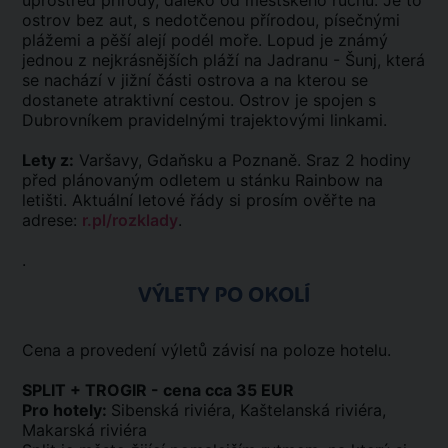
uprostřed přírody, daleko od městského ruchu. Je to
ostrov bez aut, s nedotčenou přírodou, písečnými
plážemi a pěší alejí podél moře. Lopud je známý
jednou z nejkrásnějších pláží na Jadranu - Šunj, která
se nachází v jižní části ostrova a na kterou se
dostanete atraktivní cestou. Ostrov je spojen s
Dubrovníkem pravidelnými trajektovými linkami.
Lety z:
Varšavy, Gdaňsku a Poznaně. Sraz 2 hodiny
před plánovaným odletem u stánku Rainbow na
letišti. Aktuální letové řády si prosím ověřte na
adrese:
r.pl/rozklady
.
.
VÝLETY PO OKOLÍ
Cena a provedení výletů závisí na poloze hotelu.
SPLIT + TROGIR - cena cca 35 EUR
Pro hotely:
Sibenská riviéra, Kaštelanská riviéra,
Makarská riviéra