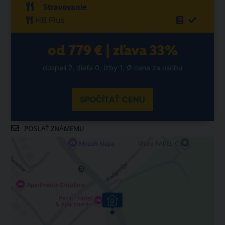
Stravovanie
HB Plus
od 779 € | zľava 33%
dospelí 2, dieťa 0, izby 1, Ø cena za osobu
SPOČÍTAŤ CENU
POSLAŤ ZNÁMEMU