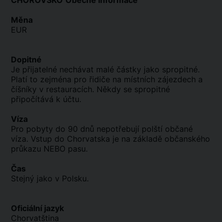
CHOROVSKO
Obecné informace
Měna
EUR
Dopitné
Je přijatelné nechávat malé částky jako spropitné.
Platí to zejména pro řidiče na místních zájezdech a
číšníky v restauracích. Někdy se spropitné
připočítává k účtu.
Víza
Pro pobyty do 90 dnů nepotřebují polští občané
víza. Vstup do Chorvatska je na základě občanského
průkazu NEBO pasu.
Čas
Stejný jako v Polsku.
Oficiální jazyk
Chorvatština