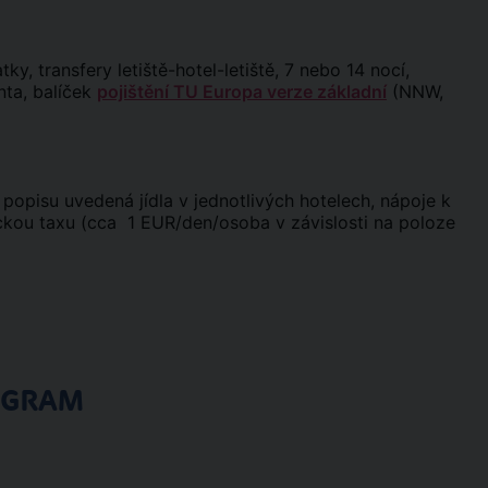
ky, transfery letiště-hotel-letiště, 7 nebo 14 nocí,
nta, balíček
pojištění TU Europa verze základní
(NNW,
v popisu uvedená jídla v jednotlivých hotelech, nápoje k
tickou taxu (cca 1 EUR/den/osoba v závislosti na poloze
OGRAM