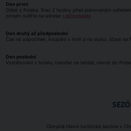
Den první
Odlet z Polska. Sraz 2 hodiny před plánovaným odletem u
prosím ověřte na adrese:
r.pl/rozklady
.
Den druhý až předposlední
Čas na odpočinek, koupání v moři a na slunci, účast na f
Den poslední
Vystěhování z hotelu, transfer na letiště, návrat do Polsk
SEZ
Obvyklá hlavní turistická sezóna v Cho