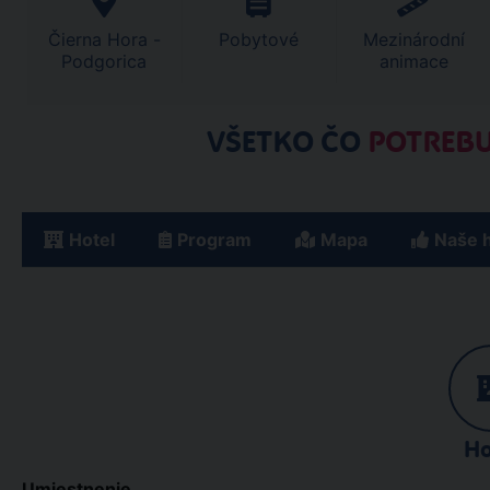
Čierna Hora -
Pobytové
Mezinárodní
Podgorica
animace
VŠETKO ČO
POTREBU
Hotel
Program
Mapa
Naše 
Ho
Umiestnenie