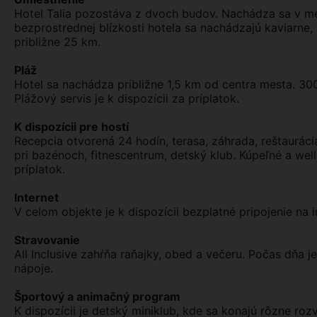
Hotel Talia pozostáva z dvoch budov. Nachádza sa v me
bezprostrednej blízkosti hotela sa nachádzajú kaviarne, 
približne 25 km.
Pláž
Hotel sa nachádza približne 1,5 km od centra mesta. 30
Plážový servis je k dispozícii za príplatok.
K dispozícii pre hostí
Recepcia otvorená 24 hodín, terasa, záhrada, reštaurácia
pri bazénoch, fitnescentrum, detský klub. Kúpeľné a well
príplatok.
Internet
V celom objekte je k dispozícii bezplatné pripojenie na i
Stravovanie
All Inclusive zahŕňa raňajky, obed a večeru. Počas dňa je
nápoje.
Športový a animačný program
K dispozícii je detský miniklub, kde sa konajú rôzne roz