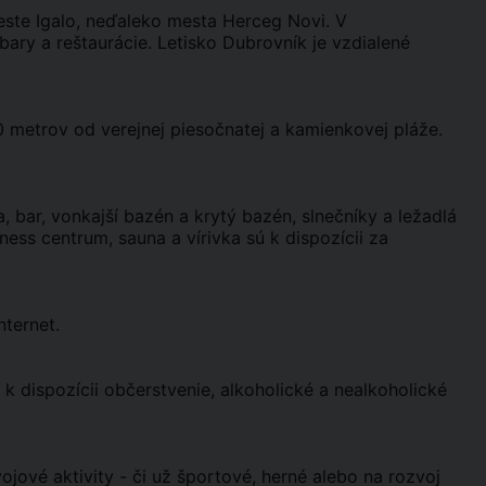
ste Igalo, neďaleko mesta Herceg Novi. V
bary a reštaurácie. Letisko Dubrovník je vzdialené
0 metrov od verejnej piesočnatej a kamienkovej pláže.
, bar, vonkajší bazén a krytý bazén, slnečníky a ležadlá
ness centrum, sauna a vírivka sú k dispozícii za
nternet.
 k dispozícii občerstvenie, alkoholické a nealkoholické
vojové aktivity - či už športové, herné alebo na rozvoj