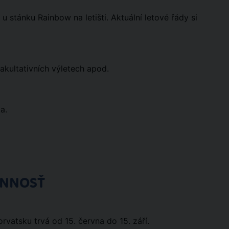
 stánku Rainbow na letišti. Aktuální letové řády si
akultativních výletech apod.
a.
ÓNNOSŤ
rvatsku trvá od 15. června do 15. září.