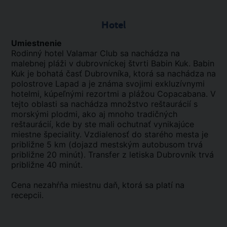
Hotel
Umiestnenie
Rodinný hotel Valamar Club sa nachádza na
malebnej pláži v dubrovníckej štvrti Babin Kuk. Babin
Kuk je bohatá časť Dubrovníka, ktorá sa nachádza na
polostrove Lapad a je známa svojimi exkluzívnymi
hotelmi, kúpeľnými rezortmi a plážou Copacabana. V
tejto oblasti sa nachádza množstvo reštaurácií s
morskými plodmi, ako aj mnoho tradičných
reštaurácií, kde by ste mali ochutnať vynikajúce
miestne špeciality. Vzdialenosť do starého mesta je
približne 5 km (dojazd mestským autobusom trvá
približne 20 minút). Transfer z letiska Dubrovník trvá
približne 40 minút.
Cena nezahŕňa miestnu daň, ktorá sa platí na
recepcii.
.