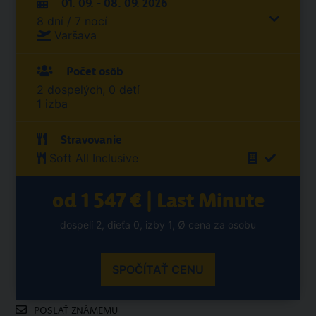
01. 09. - 08. 09. 2026
8 dní / 7 nocí
Varšava
Počet osôb
2 dospelých, 0 detí
1 izba
Stravovanie
Soft All Inclusive
od 1 547 € | Last Minute
dospelí 2, dieťa 0, izby 1, Ø cena za osobu
SPOČÍTAŤ CENU
POSLAŤ ZNÁMEMU