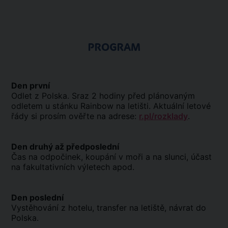
PROGRAM
Den první
Odlet z Polska. Sraz 2 hodiny před plánovaným
odletem u stánku Rainbow na letišti. Aktuální letové
řády si prosím ověřte na adrese:
r.pl/rozklady
.
Den druhý až předposlední
Čas na odpočinek, koupání v moři a na slunci, účast
na fakultativních výletech apod.
Den poslední
Vystěhování z hotelu, transfer na letiště, návrat do
Polska.