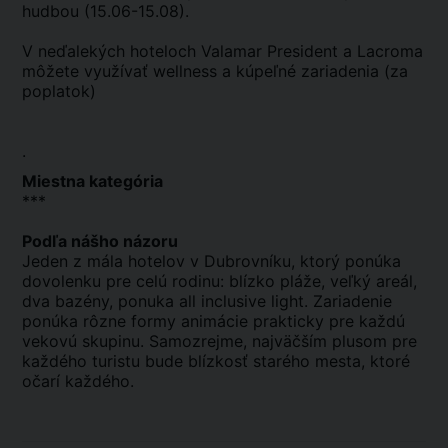
hudbou (15.06-15.08).
V neďalekých hoteloch Valamar President a Lacroma
môžete využívať wellness a kúpeľné zariadenia (za
poplatok)
.
Miestna kategória
***
Podľa nášho názoru
Jeden z mála hotelov v Dubrovníku, ktorý ponúka
dovolenku pre celú rodinu: blízko pláže, veľký areál,
dva bazény, ponuka all inclusive light. Zariadenie
ponúka rôzne formy animácie prakticky pre každú
vekovú skupinu. Samozrejme, najväčším plusom pre
každého turistu bude blízkosť starého mesta, ktoré
očarí každého.