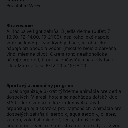
Bezplatné Wi-Fi.
.
Stravovanie
Al. Inclusive light zahŕňa: 3 jedlá denne (bufet: 7-
10.00, 12-14.00, 19-21.00), nealkoholické nápoje
vrátane kávy pri všetkých jedlách, alkoholické
nápoje pri obede a večeri (miestne biele a červené
víno, miestne pivo). Okrem toho nealkoholické
nápoje pre deti, ktoré sa zúčastňujú na aktivitách
Club Maro v čase 9-12.00 a 15-18.00.
.
Športový a animačný program
Hotel organizuje 6-krát týždenne animácie pre deti a
dospelých. V areáli hotela sa nachádza detský klub
MARO, kde sa okrem každodenných aktivít
organizuje aj diskotéka pre najmenších. Animácie pre
dospelých zahŕňajú: aerobik, aqua aerobik, pilates,
zumbu, volejbal, minigolf, tenis, stolný tenis,
bedminton a večerné predstavenia, niekedy so živou