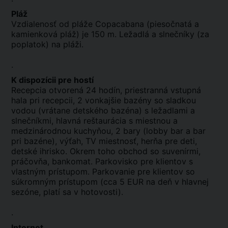
Pláž
Vzdialenosť od pláže Copacabana (piesočnatá a
kamienková pláž) je 150 m. Ležadlá a slnečníky (za
poplatok) na pláži.
.
K dispozícii pre hostí
Recepcia otvorená 24 hodín, priestranná vstupná
hala pri recepcii, 2 vonkajšie bazény so sladkou
vodou (vrátane detského bazéna) s ležadlami a
slnečníkmi, hlavná reštaurácia s miestnou a
medzinárodnou kuchyňou, 2 bary (lobby bar a bar
pri bazéne), výťah, TV miestnosť, herňa pre deti,
detské ihrisko. Okrem toho obchod so suvenírmi,
práčovňa, bankomat. Parkovisko pre klientov s
vlastným prístupom. Parkovanie pre klientov so
súkromným prístupom (cca 5 EUR na deň v hlavnej
sezóne, platí sa v hotovosti).
.
Internet