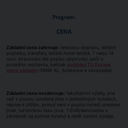
Program:
CENA
Základní cena zahrnuje:
leteckou dopravu, letištní
poplatky, transfery letiště-hotel-letiště, 7 nebo 14
nocí, stravování dle popisu ubytování, péči o
polského rezidenta, balíček
pojištění TU Europa
verze základní
(NNW, KL, Asistence a zavazadla).
Základní cena nezahrnuje:
fakultativní výlety, jiná
než v popisu uvedená jídla v jednotlivých hotelech,
nápoje k jídlům, pokud není v popisu hotelů uvedeno
jinak, turistickou taxu (cca 1 EUR/den/osoba v
závislosti na poloze hotelu) a další osobní výdaje.