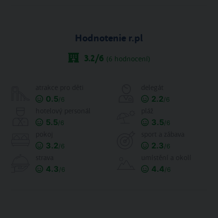
Hodnotenie r.pl
3.2
/6
(
6
hodnocení)
atrakce pro děti
delegát
0.5
2.2
/6
/6
hotelový personál
pláž
5.5
3.5
/6
/6
pokoj
sport a zábava
3.2
2.3
/6
/6
strava
umístění a okolí
4.3
4.4
/6
/6