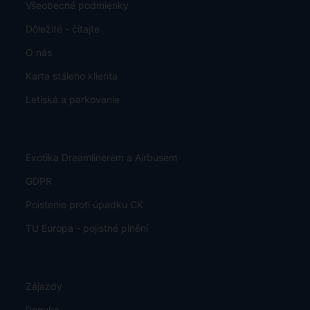
Všeobecné podmienky
Dôležité - čítajte
O nás
Karta stáleho klienta
Letiská a parkovanie
Exotika Dreamlinerem a Airbusem
GDPR
Poistenie proti úpadku CK
TU Europa - pojistné plnění
Zájazdy
Ponuka