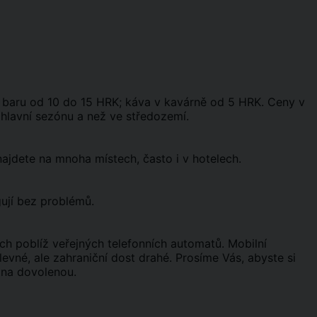
 v baru od 10 do 15 HRK; káva v kavárně od 5 HRK. Ceny v
hlavní sezónu a než ve středozemí.
ajdete na mnoha místech, často i v hotelech.
gují bez problémů.
ch poblíž veřejných telefonních automatů. Mobilní
levné, ale zahraniční dost drahé. Prosíme Vás, abyste si
 na dovolenou.