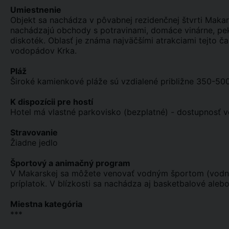
Umiestnenie
Objekt sa nachádza v pôvabnej rezidenčnej štvrti Makarsk
nachádzajú obchody s potravinami, domáce vinárne, pekár
diskoték. Oblasť je známa najväčšími atrakciami tejto č
vodopádov Krka.
Pláž
Široké kamienkové pláže sú vzdialené približne 350-50
K dispozícii pre hostí
Hotel má vlastné parkovisko (bezplatné) - dostupnosť v
Stravovanie
Žiadne jedlo
Športový a animačný program
V Makarskej sa môžete venovať vodným športom (vodné 
príplatok. V blízkosti sa nachádza aj basketbalové alebo
Miestna kategória
***