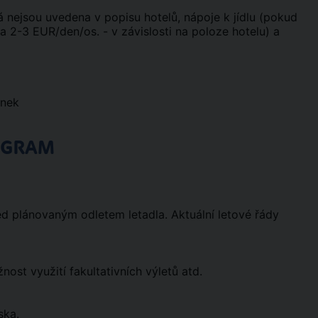
erá nejsou uvedena v popisu hotelů, nápoje k jídlu (pokud
a 2-3 EUR/den/os. - v závislosti na poloze hotelu) a
ynek
OGRAM
ed plánovaným odletem letadla. Aktuální letové řády
st využití fakultativních výletů atd.
ska.