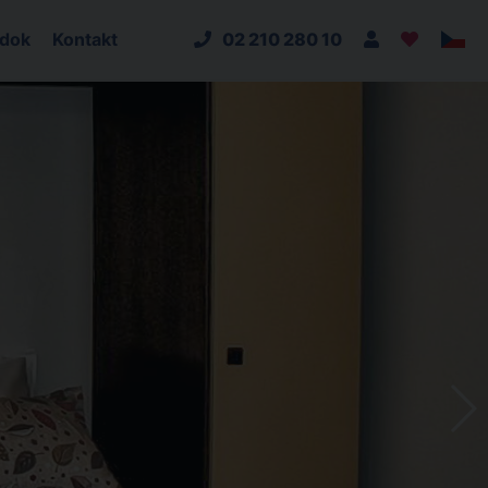
adok
Kontakt
02 210 280 10