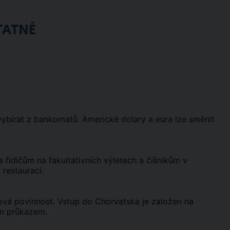
TATNÉ
vybírat z bankomatů. Americké dolary a eura lze směnit
řidičům na fakultativních výletech a číšníkům v
 restauraci.
vá povinnost. Vstup do Chorvatska je založen na
m průkazem.