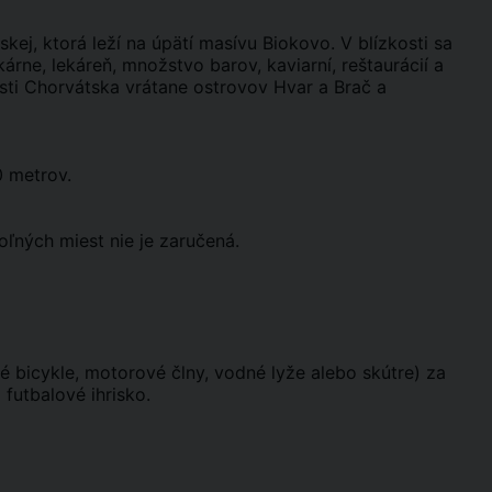
ej, ktorá leží na úpätí masívu Biokovo. V blízkosti sa
ne, lekáreň, množstvo barov, kaviarní, reštaurácií a
asti Chorvátska vrátane ostrovov Hvar a Brač a
0 metrov.
oľných miest nie je zaručená.
bicykle, motorové člny, vodné lyže alebo skútre) za
 futbalové ihrisko.