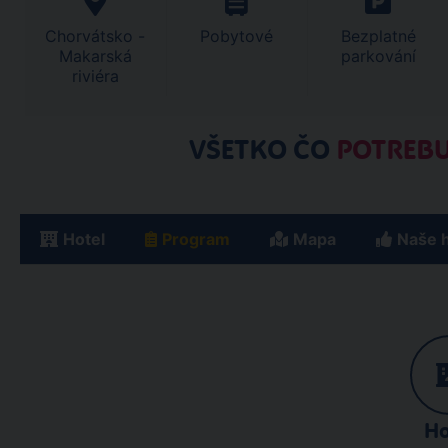
Chorvátsko -
Pobytové
Bezplatné
Makarská
parkování
riviéra
VŠETKO ČO
POTREBU
Hotel
Program
Mapa
Naše 
Ho