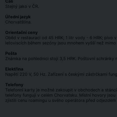
Čas
Stejný jako v ČR.
Úřední jazyk
Chorvatština.
Orientační ceny
Oběd v restauraci od 45 HRK; 1 litr vody - 6 HRK; pivo
letoviscích během sezóny jsou mnohem vyšší než mimo 
Pošta
Známka na pohlednici stojí 3,5 HRK. Poštovní schránky n
Elektřina
Napětí 220 V, 50 Hz. Zařízení s českými zástrčkami fun
Telefony
Telefonní karty je možné zakoupit v obchodech a stáncí
telefony fungují v celém Chorvatsku. Místní hovory jsou 
zjistili cenu roamingu u svého operátora před odjezdem