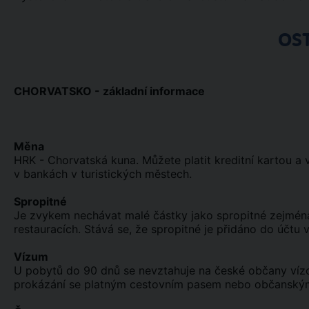
OS
CHORVATSKO - základní informace
Měna
HRK - Chorvatská kuna. Můžete platit kreditní kartou a 
v bankách v turistických městech.
Spropitné
Je zvykem nechávat malé částky jako spropitné zejména 
restauracích. Stává se, že spropitné je přidáno do účtu v
Vízum
U pobytů do 90 dnů se nevztahuje na české občany vízo
prokázání se platným cestovním pasem nebo občanský