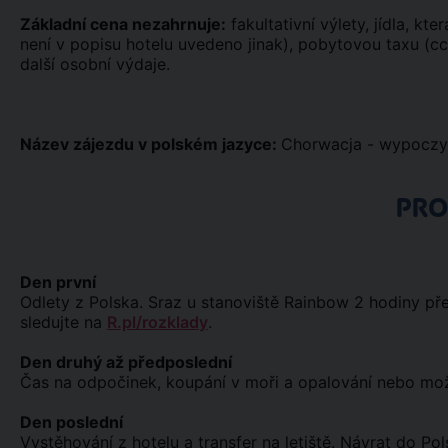
Základní cena nezahrnuje:
fakultativní výlety, jídla, kt
není v popisu hotelu uvedeno jinak), pobytovou taxu (cc
další osobní výdaje.
Název zájezdu v polském jazyce:
Chorwacja - wypocz
PR
Den první
Odlety z Polska. Sraz u stanoviště Rainbow 2 hodiny př
sledujte na
R.pl/rozklady
.
Den druhý až předposlední
Čas na odpočinek, koupání v moři a opalování nebo možno
Den poslední
Vystěhování z hotelu a transfer na letiště. Návrat do Pol