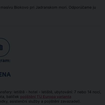
 masívu Biokovo pri Jadranskom mori. Odporúčame ju
gram:
ENA
ansfery: letiště - hotel - letiště, ubytování: 7 nebo 14 nocí,
áta, balíček
pojištění TU Europa varianta
edky, asistenční služby a pojištění zavazadel).