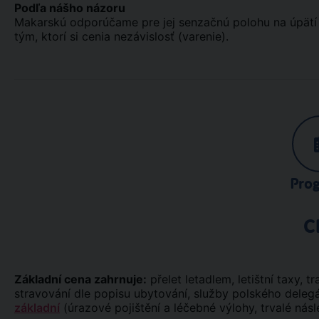
Podľa nášho názoru
Makarskú odporúčame pre jej senzačnú polohu na úpätí
tým, ktorí si cenia nezávislosť (varenie).
Pro
C
Základní cena zahrnuje:
přelet letadlem, letištní taxy, tr
stravování dle popisu ubytování, služby polského deleg
základní
(úrazové pojištění a léčebné výlohy, trvalé násl