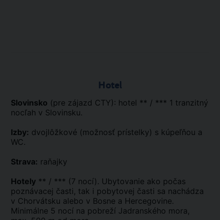
Hotel
Slovinsko
(pre zájazd CTY): hotel ** / *** 1 tranzitný
nocľah v Slovinsku.
Izby:
dvojlôžkové (možnosť prístelky) s kúpeľňou a
WC.
Strava:
raňajky
Hotely
** / *** (7 nocí). Ubytovanie ako počas
poznávacej časti, tak i pobytovej časti sa nachádza
v Chorvátsku alebo v Bosne a Hercegovine.
Minimálne 5 nocí na pobreží Jadranského mora,