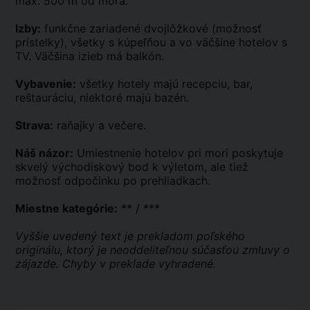
max. 500 m od mora.
Izby:
funkčne zariadené dvojlôžkové (možnosť
prístelky), všetky s kúpeľňou a vo väčšine hotelov s
TV. Väčšina izieb má balkón.
Vybavenie:
všetky hotely majú recepciu, bar,
reštauráciu, niektoré majú bazén.
Strava:
raňajky a večere.
Náš názor:
Umiestnenie hotelov pri mori poskytuje
skvelý východiskový bod k výletom, ale tiež
možnosť odpočinku po prehliadkach.
Miestne kategórie:
** / ***
Vyššie uvedený text je prekladom poľského
originálu, ktorý je neoddeliteľnou súčasťou zmluvy o
zájazde. Chyby v preklade vyhradené.