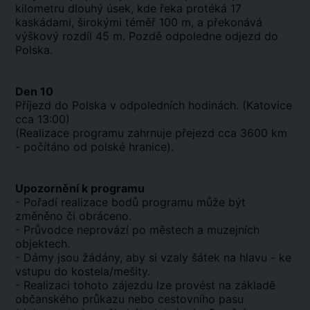
kilometru dlouhý úsek, kde řeka protéká 17
kaskádami, širokými téměř 100 m, a překonává
výškový rozdíl 45 m. Pozdě odpoledne odjezd do
Polska.
Den 10
Příjezd do Polska v odpoledních hodinách. (Katovice
cca 13:00)
(Realizace programu zahrnuje přejezd cca 3600 km
- počítáno od polské hranice).
Upozornění k programu
- Pořadí realizace bodů programu může být
změněno či obráceno.
- Průvodce neprovází po městech a muzejních
objektech.
- Dámy jsou žádány, aby si vzaly šátek na hlavu - ke
vstupu do kostela/mešity.
- Realizaci tohoto zájezdu lze provést na základě
občanského průkazu nebo cestovního pasu