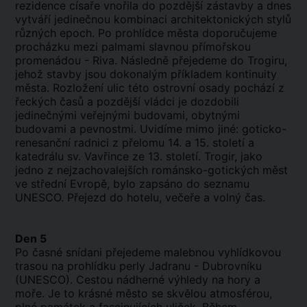
rezidence císaře vnořila do pozdější zástavby a dnes
vytváří jedinečnou kombinaci architektonických stylů
různých epoch. Po prohlídce města doporučujeme
procházku mezi palmami slavnou přímořskou
promenádou - Riva. Následně přejedeme do Trogiru,
jehož stavby jsou dokonalým příkladem kontinuity
města. Rozložení ulic této ostrovní osady pochází z
řeckých časů a pozdější vládci je dozdobili
jedinečnými veřejnými budovami, obytnými
budovami a pevnostmi. Uvidíme mimo jiné: goticko-
renesanční radnici z přelomu 14. a 15. století a
katedrálu sv. Vavřince ze 13. století. Trogir, jako
jedno z nejzachovalejších románsko-gotických měst
ve střední Evropě, bylo zapsáno do seznamu
UNESCO. Přejezd do hotelu, večeře a volný čas.
Den 5
Po časné snídani přejedeme malebnou vyhlídkovou
trasou na prohlídku perly Jadranu - Dubrovníku
(UNESCO). Cestou nádherné výhledy na hory a
moře. Je to krásné město se skvělou atmosférou,