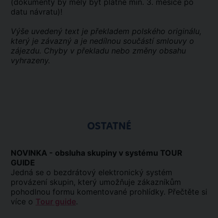
(dokumenty by měly být platné min. 3. měsíce po
datu návratu)!
Výše uvedený text je překladem polského originálu,
který je závazný a je nedílnou součástí smlouvy o
zájezdu. Chyby v překladu nebo změny obsahu
vyhrazeny.
OSTATNÉ
NOVINKA - obsluha skupiny v systému TOUR
GUIDE
Jedná se o bezdrátový elektronický systém
provázení skupin, který umožňuje zákazníkům
pohodlnou formu komentované prohlídky. Přečtěte si
více o
Tour guide
.