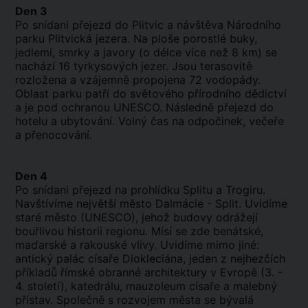
Den 3
Po snídani přejezd do Plitvic a návštěva Národního
parku Plitvická jezera. Na ploše porostlé buky,
jedlemi, smrky a javory (o délce více než 8 km) se
nachází 16 tyrkysových jezer. Jsou terasovitě
rozložena a vzájemně propojena 72 vodopády.
Oblast parku patří do světového přírodního dědictví
a je pod ochranou UNESCO. Následně přejezd do
hotelu a ubytování. Volný čas na odpočinek, večeře
a přenocování.
Den 4
Po snídani přejezd na prohlídku Splitu a Trogiru.
Navštívíme největší město Dalmácie - Split. Uvidíme
staré město (UNESCO), jehož budovy odrážejí
bouřlivou historii regionu. Mísí se zde benátské,
maďarské a rakouské vlivy. Uvidíme mimo jiné:
antický palác císaře Diokleciána, jeden z nejhezčích
příkladů římské obranné architektury v Evropě (3. -
4. století), katedrálu, mauzoleum císaře a malebný
přístav. Společně s rozvojem města se bývalá