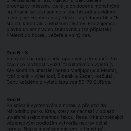
plné památek a fascinujících uliček. Během
procházky městem, které je obklopené mohutnými
hradbami, se seznámíme s jeho historií a uvidíme
mimo jiné: Františkánský klášter z přelomu 14. a 15.
století, katedrálu a Muzeum lékárny. Pro zájemce
plavba kolem hradeb Dubrovníku (za příplatek).
Přejezd do hotelu, večeře a volný čas.
Den 6 - 8
Volný čas na odpočinek, opalování a koupání. Pro
zájemce možnost využití fakultativních výletů (v
závislosti na umístění hotelu Medjugorje a Mostar,
rybí piknik - výlet lodí, Šibenik a Zadar, Korčula).
Ceny každého z výletu jsou cca 50-70 EUR/os.
Den 9
Po snídani vystěhování z hotelu a přejezd do
Národního parku Krka, který se nachází v oblasti
utvářené stejnojmennou řekou. Řeka Krka protékající
vápencovým podložím vytvořila nepravidelné
koryto. Nejzajímavějším místem je téměř půl