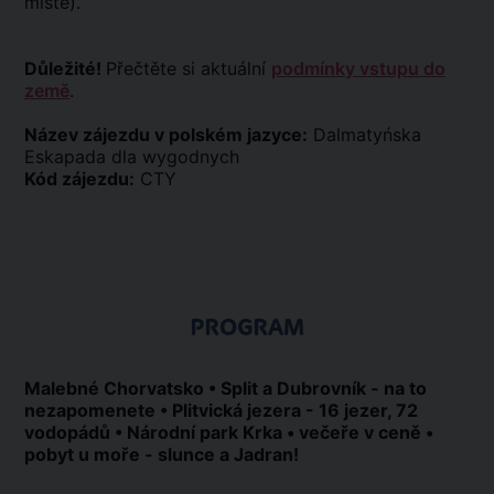
místě).
Důležité!
Přečtěte si aktuální
podmínky vstupu do
země
.
Název zájezdu v polském jazyce:
Dalmatyńska
Eskapada dla wygodnych
Kód zájezdu:
CTY
PROGRAM
Malebné Chorvatsko • Split a Dubrovník - na to
nezapomenete • Plitvická jezera - 16 jezer, 72
vodopádů • Národní park Krka • večeře v ceně •
pobyt u moře - slunce a Jadran!