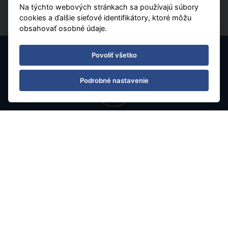
Na týchto webových stránkach sa používajú súbory
cookies a ďalšie sieťové identifikátory, ktoré môžu
obsahovať osobné údaje.
Povoliť všetko
Podrobné nastavenie
Chorvátsko
HB Plus
Letecky
Gradac
11.08.2026 - 18.08.2026
(
8
)
od 730 € | zľava 29%