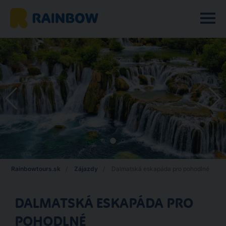
Rainbowtours.sk
Zájazdy
Dalmatská eskapáda pro pohodlné
DALMATSKÁ ESKAPÁDA PRO
POHODLNÉ