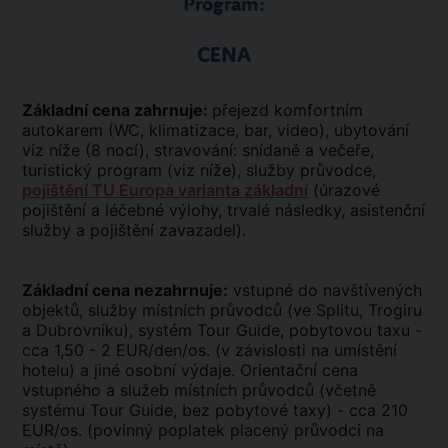
Program:
CENA
Základní cena zahrnuje:
přejezd komfortním
autokarem (WC, klimatizace, bar, video), ubytování
viz níže (8 nocí), stravování: snídaně a večeře,
turistický program (viz níže), služby průvodce,
pojištění TU Europa varianta základní
(úrazové
pojištění a léčebné výlohy, trvalé následky, asistenční
služby a pojištění zavazadel).
Základní cena nezahrnuje:
vstupné do navštívených
objektů, služby místních průvodců (ve Splitu, Trogiru
a Dubrovníku), systém Tour Guide, pobytovou taxu -
cca 1,50 - 2 EUR/den/os. (v závislosti na umístění
hotelu) a jiné osobní výdaje. Orientační cena
vstupného a služeb místních průvodců (včetně
systému Tour Guide, bez pobytové taxy) - cca 210
EUR/os. (povinný poplatek placený průvodci na