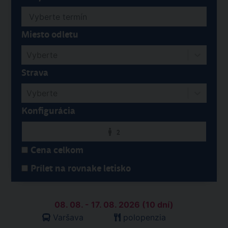
Miesto odletu
Vyberte
Strava
Vyberte
Konfigurácia
2
Cena celkom
Prílet na rovnake letisko
08. 08. - 17. 08. 2026 (10 dní)
Varšava
polopenzia