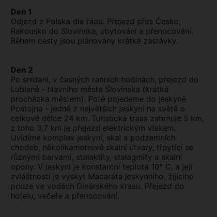
Den 1
Odjezd z Polska dle řádu. Přejezd přes Česko,
Rakousko do Slovinska, ubytování a přenocování.
Během cesty jsou plánovány krátké zastávky.
Den 2
Po snídani, v časných ranních hodinách, přejezd do
Lublaně - hlavního města Slovinska (krátká
procházka městem). Poté pojedeme do jeskyně
Postojna - jedné z největších jeskyní na světě o
celkové délce 24 km. Turistická trasa zahrnuje 5 km,
z toho 3,7 km je přejezd elektrickým vlakem.
Uvidíme komplex jeskyní, skal a podzemních
chodeb, několikametrové skalní útvary, třpytící se
různými barvami, stalaktity, stalagmity a skalní
opony. V jeskyni je konstantní teplota 10° C, a její
zvláštností je výskyt Macaráta jeskynního, žijícího
pouze ve vodách Dinárského krasu. Přejezd do
hotelu, večeře a přenocování.