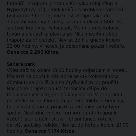
farmářů. Program: chrám v Karnaku (Alej sfing a
Hypostylový sál), Údolí králů - s hrobkami faraónů
(vstup do 3 hrobek, možnost vstupu také do
Tutanchamonovy hrobky za poplatek cca 300 LE),
svatyně královny Hatšepsut, Memnonovy kolosy,
továrna alabastru, plavba po Nilu, mezitím oběd
(nápoje za příplatek). Návrat do Hurghady kolem
22:00 hodiny. V hotelu je objednána pozdní večeře.
Cena cca 2 295 Kč/os.
Sahara park
Výlet začíná kolem 13:00 hodiny odjezdem z hotelu.
Přejezd na poušť k základně se čtyřkolkami (cca
45minutová projížďka na čtyřkolkách po poušti).
Následně přejezd pouští terénními džípy do
beduínské vesnice, prohlídka vesnice. V programu:
projížďka na velbloudech, pečení chleba s beduíny,
beduínská lékárna, projížďka terénními auty typu
spider. Následně večeře formou bufetu (nápoj k
večeři) a orientální show - břišní tanec, rotující
derviš, arabský folklór. Návrat do hotelu kolem 21:00
hodiny.
Cena cca 1 174 Kč/os.