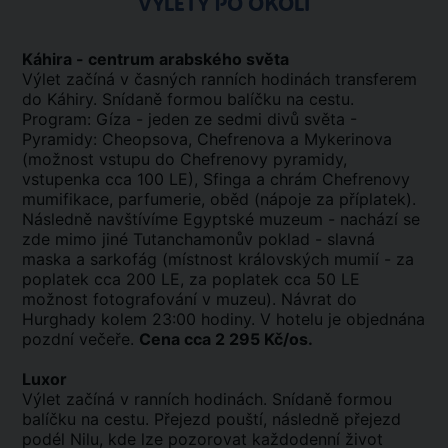
VÝLETY PO OKOLÍ
Káhira - centrum arabského světa
Výlet začíná v časných ranních hodinách transferem
do Káhiry. Snídaně formou balíčku na cestu.
Program: Gíza - jeden ze sedmi divů světa -
Pyramidy: Cheopsova, Chefrenova a Mykerinova
(možnost vstupu do Chefrenovy pyramidy,
vstupenka cca 100 LE), Sfinga a chrám Chefrenovy
mumifikace, parfumerie, oběd (nápoje za příplatek).
Následně navštívíme Egyptské muzeum - nachází se
zde mimo jiné Tutanchamonův poklad - slavná
maska ​​a sarkofág (místnost královských mumií - za
poplatek cca 200 LE, za poplatek cca 50 LE
možnost fotografování v muzeu). Návrat do
Hurghady kolem 23:00 hodiny. V hotelu je objednána
pozdní večeře.
Cena cca 2 295 Kč/os.
Luxor
Výlet začíná v ranních hodinách. Snídaně formou
balíčku na cestu. Přejezd pouští, následně přejezd
podél Nilu, kde lze pozorovat každodenní život