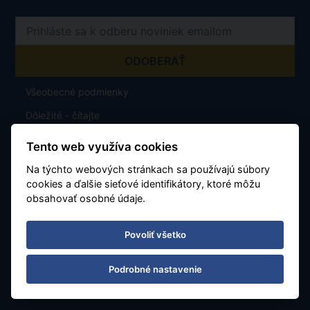
Všeobecné podmienky
Dôležité - čítajte
O nás
Tento web využíva cookies
Karta stáleho klienta
Na týchto webových stránkach sa používajú súbory
cookies a ďalšie sieťové identifikátory, ktoré môžu
Letiská a parkovanie
obsahovať osobné údaje.
Povoliť všetko
Exotika Dreamlinerem a Airbusem
GDPR
Podrobné nastavenie
Poistenie proti úpadku CK