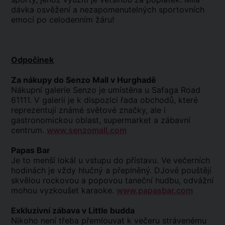
dávka osvěžení a nezapomenutelných sportovních
emocí po celodenním žáru!
Odpočinek
Za nákupy do Senzo Mall v Hurghadě
Nákupní galerie Senzo je umístěna u Safaga Road
61111. V galerii je k dispozici řada obchodů, které
reprezentují známé světové značky, ale i
gastronomickou oblast, supermarket a zábavní
centrum.
www.senzomall.com
Papas Bar
Je to menší lokál u vstupu do přístavu. Ve večerních
hodinách je vždy hlučný a přeplněný. DJové pouštějí
skvělou rockovou a popovou taneční hudbu, odvážní
mohou vyzkoušet karaoke.
www.papasbar.com
Exkluzivní zábava v Little budda
Nikoho není třeba přemlouvat k večeru strávenému