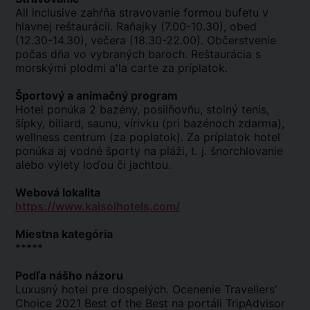
All inclusive zahŕňa stravovanie formou bufetu v
hlavnej reštaurácii. Raňajky (7.00-10.30), obed
(12.30-14.30), večera (18.30-22.00). Občerstvenie
počas dňa vo vybraných baroch. Reštaurácia s
morskými plodmi a'la carte za príplatok.
Športový a animačný program
Hotel ponúka 2 bazény, posilňovňu, stolný tenis,
šípky, biliard, saunu, vírivku (pri bazénoch zdarma),
wellness centrum (za poplatok). Za príplatok hotel
ponúka aj vodné športy na pláži, t. j. šnorchlovanie
alebo výlety loďou či jachtou.
Webová lokalita
https://www.kaisolhotels.com/
Miestna kategória
*****
Podľa nášho názoru
Luxusný hotel pre dospelých. Ocenenie Travellers'
Choice 2021 Best of the Best na portáli TripAdvisor