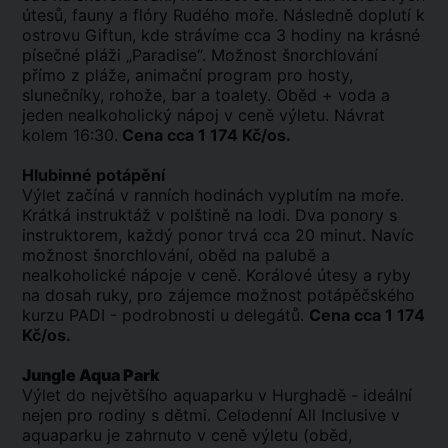
útesů, fauny a flóry Rudého moře. Následně doplutí k
ostrovu Giftun, kde strávíme cca 3 hodiny na krásné
písečné pláži „Paradise“. Možnost šnorchlování
přímo z pláže, animační program pro hosty,
slunečníky, rohože, bar a toalety. Oběd + voda a
jeden nealkoholický nápoj v ceně výletu. Návrat
kolem 16:30.
Cena cca 1 174 Kč/os.
Hlubinné potápění
Výlet začíná v ranních hodinách vyplutím na moře.
Krátká instruktáž v polštině na lodi. Dva ponory s
instruktorem, každý ponor trvá cca 20 minut. Navíc
možnost šnorchlování, oběd na palubě a
nealkoholické nápoje v ceně. Korálové útesy a ryby
na dosah ruky, pro zájemce možnost potápěčského
kurzu PADI - podrobnosti u delegátů.
Cena cca 1 174
Kč/os.
Jungle Aqua Park
Výlet do největšího aquaparku v Hurghadě - ideální
nejen pro rodiny s dětmi. Celodenní All Inclusive v
aquaparku je zahrnuto v ceně výletu (oběd,