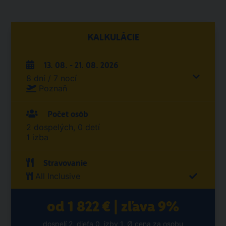
KALKULÁCIE
13. 08. - 21. 08. 2026
8 dní / 7 nocí
Poznaň
Počet osôb
2 dospelých, 0 detí
1 izba
Stravovanie
All Inclusive
od 1 822 € | zľava 9%
dospelí 2, dieťa 0, izby 1, Ø cena za osobu