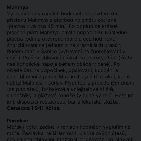
Mahmya
Výlet začíná v ranních hodinách přejezdem do
přístavu Mahmya a plavbou ve směru ostrova
(plavba trvá cca 45 min.) Po doplutí ke krásné
písečné pláži Mahmya chvíle odpočinku. Následně
plavba lodí na otevřené moře a cca hodinové
šnorchlování na jednom z nejkrásnějších útesů v
Rudém moři - Sabine (vybavení na šnorchlování v
ceně). Po šnorchlování návrat na ostrov, oběd (voda,
nealkoholické nápoje během oběda v ceně). Po
obědě čas na odpočinek, opalování, koupání a
šnorchlování z pláže. Možnost využití atrakcí, které
nabízí Mahmya - Jetlev-Flyer loď s proskleným dnem
(za poplatek), fotbalové a volejbalové hřiště,
slunečníky a plážové rohože (v ceně výletu). Hostům
je k dispozici restaurace, bar a lékařská služba.
Cena cca 1 941 Kč/os.
Paradise
Mořský výlet začíná v ranních hodinách vyplutím na
moře. Zastávka na širém moři u korálových útesů,
čas na šnorchlování, možnost obdivování korálových