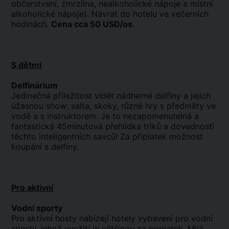
občerstvení, zmrzlina, nealkoholické nápoje a místní
alkoholické nápoje). Návrat do hotelu ve večerních
hodinách.
Cena cca 50 USD/os.
S dětmi
Delfinárium
Jedinečná příležitost vidět nádherné delfíny a jejich
úžasnou show: salta, skoky, různé hry s předměty ve
vodě a s instruktorem. Je to nezapomenutelná a
fantastická 45minutová přehlídka triků a dovedností
těchto inteligentních savců! Za příplatek možnost
koupání s delfíny.
Pro aktivní
Vodní sporty
Pro aktivní hosty nabízejí hotely vybavení pro vodní
sporty, jehož využití je většinou za poplatek. Milá