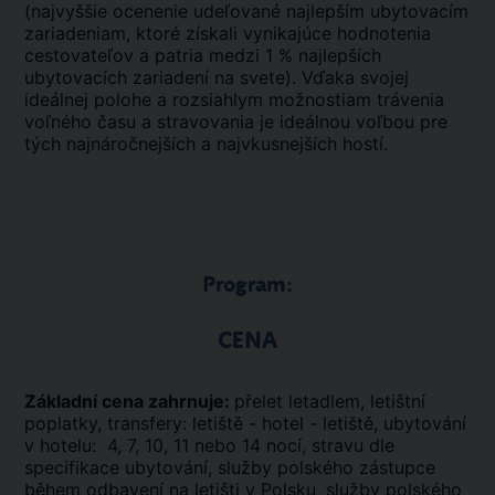
(najvyššie ocenenie udeľované najlepším ubytovacím
zariadeniam, ktoré získali vynikajúce hodnotenia
cestovateľov a patria medzi 1 % najlepších
ubytovacích zariadení na svete). Vďaka svojej
ideálnej polohe a rozsiahlym možnostiam trávenia
voľného času a stravovania je ideálnou voľbou pre
tých najnáročnejších a najvkusnejších hostí.
Program:
CENA
Základní cena zahrnuje:
přelet letadlem, letištní
poplatky, transfery: letiště - hotel - letiště, ubytování
v hotelu: 4, 7, 10, 11 nebo 14 nocí, stravu dle
specifikace ubytování, služby polského zástupce
během odbavení na letišti v Polsku, služby polského