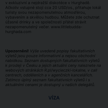
v exkluzivní a nejdražší diskotéce v Hurghadě.
Ačkoliv vstupné stojí cca 20 USD/os., přitahuje lokál
turisty svou nezapomenutelnou atmosférou,
vybavením a skvělou hudbou. Můžete zde ochutnat
úžasné drinky a ve společnosti přátel strávit
nezapomenutelný večer.
www.littlebudda-
hurghada.com
Upozornění!
Výše uvedené popisy fakultativních
výletů jsou pouze informativní a nejsou obchodní
nabídkou. Seznam dostupných fakultativních výletů
k prodeji v Česku a jejich aktuální ceny naleznete na
webových stránkách R.pl/wycieczki-lokalne, v call
centrech, odděleních a v agenčních kancelářích.
Zatímco úplný seznam fakultativních výletů i s
aktuálními cenami je dostupný u našich delegátů.
VÍZA