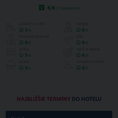
6
/6
(
1
hodnocení)
atrakce pro děti
delegát
3
6
/6
/6
hotelový personál
pláž
6
6
/6
/6
pokoj
sport a zábava
5
6
/6
/6
strava
umístění a okolí
5
5
/6
/6
NAJBLIŽŠIE TERMÍNY
DO HOTELU