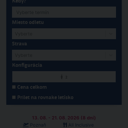
Kedy?
Miesto odletu
Vyberte
Strava
Vyberte
Konfigurácia
2
Cena celkom
Prílet na rovnake letisko
13. 08. - 21. 08. 2026 (8 dní)
Poznaň
All Inclusive