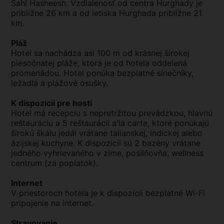
Sahl Hasheesh. Vzdialenosť od centra Hurghady je
približne 26 km a od letiska Hurghada približne 21
km.
Pláž
Hotel sa nachádza asi 100 m od krásnej širokej
piesočnatej pláže, ktorá je od hotela oddelená
promenádou. Hotel ponúka bezplatné slnečníky,
ležadlá a plážové osušky.
K dispozícii pre hostí
Hotel má recepciu s nepretržitou prevádzkou, hlavnú
reštauráciu a 5 reštaurácií a'la carte, ktoré ponúkajú
širokú škálu jedál vrátane talianskej, indickej alebo
ázijskej kuchyne. K dispozícii sú 2 bazény vrátane
jedného vyhrievaného v zime, posilňovňa, wellness
centrum (za poplatok).
Internet
V priestoroch hotela je k dispozícii bezplatné Wi-Fi
pripojenie na internet.
Stravovanie