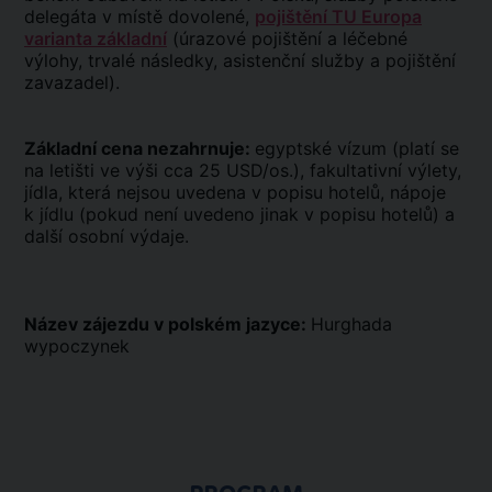
delegáta v místě dovolené,
pojištění TU Europa
varianta základní
(úrazové pojištění a léčebné
výlohy, trvalé následky, asistenční služby a pojištění
zavazadel).
Základní cena nezahrnuje:
egyptské vízum (platí se
na letišti ve výši cca 25 USD/os.), fakultativní výlety,
jídla, která nejsou uvedena v popisu hotelů, nápoje
k jídlu (pokud není uvedeno jinak v popisu hotelů) a
další osobní výdaje.
Název zájezdu v polském jazyce:
Hurghada
wypoczynek