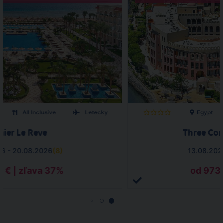
All Inclusive
Letecky
Egypt
ier Le Reve
Three Cor
26 - 20.08.2026
(
8
)
13.08.202
4 € | zľava 37%
od 973 