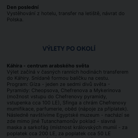
Den poslední
Vystěhování z hotelu, transfer na letiště, návrat do
Polska.
VÝLETY PO OKOLÍ
Káhira - centrum arabského světa
Výlet začíná v časných ranních hodinách transferem
do Káhiry. Snídaně formou balíčku na cestu.
Program: Gíza - jeden ze sedmi divů světa -
Pyramidy: Cheopsova, Chefrenova a Mykerinova
(možnost vstupu do Chefrenovy pyramidy,
vstupenka cca 100 LE), Sfinga a chrám Chefrenovy
mumifikace, parfumerie, oběd (nápoje za příplatek).
Následně navštívíme Egyptské muzeum - nachází se
zde mimo jiné Tutanchamonův poklad - slavná
maska ​​a sarkofág (místnost královských mumií - za
poplatek cca 200 LE, za poplatek cca 50 LE