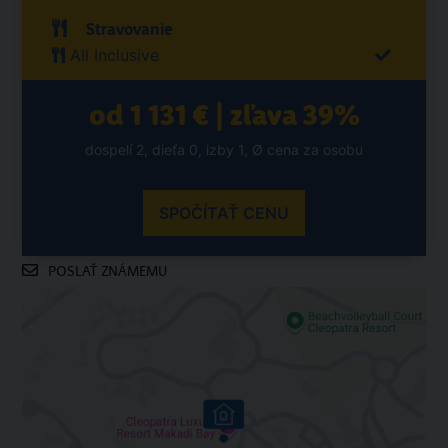
Stravovanie
All Inclusive
od 1 131 € | zľava 39%
dospelí 2, dieťa 0, izby 1, Ø cena za osobu
SPOČÍTAŤ CENU
POSLAŤ ZNÁMEMU