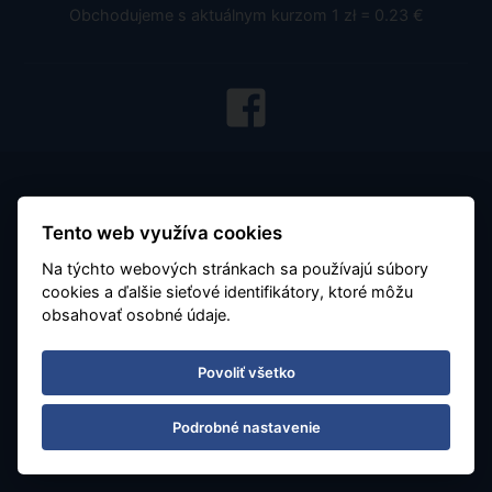
Obchodujeme s aktuálnym kurzom 1 zł = 0.23 €
Tento web využíva cookies
Na týchto webových stránkach sa používajú súbory
cookies a ďalšie sieťové identifikátory, ktoré môžu
obsahovať osobné údaje.
Všeobecné podmienky
Dôležité - čítajte
Povoliť všetko
O nás
Karta stáleho klienta
Podrobné nastavenie
Letiská a parkovanie