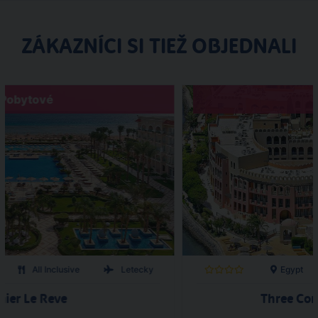
ZÁKAZNÍCI SI TIEŽ OBJEDNALI
Pobytové
All Inclusive
Letecky
Egypt
ier Le Reve
Three Cor