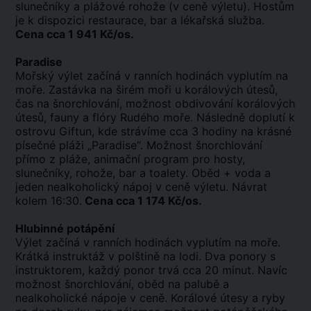
slunečníky a plážové rohože (v ceně výletu). Hostům
je k dispozici restaurace, bar a lékařská služba.
Cena cca 1 941 Kč/os.
Paradise
Mořský výlet začíná v ranních hodinách vyplutím na
moře. Zastávka na širém moři u korálových útesů,
čas na šnorchlování, možnost obdivování korálových
útesů, fauny a flóry Rudého moře. Následně doplutí k
ostrovu Giftun, kde strávíme cca 3 hodiny na krásné
písečné pláži „Paradise“. Možnost šnorchlování
přímo z pláže, animační program pro hosty,
slunečníky, rohože, bar a toalety. Oběd + voda a
jeden nealkoholický nápoj v ceně výletu. Návrat
kolem 16:30.
Cena cca 1 174 Kč/os.
Hlubinné potápění
Výlet začíná v ranních hodinách vyplutím na moře.
Krátká instruktáž v polštině na lodi. Dva ponory s
instruktorem, každý ponor trvá cca 20 minut. Navíc
možnost šnorchlování, oběd na palubě a
nealkoholické nápoje v ceně. Korálové útesy a ryby