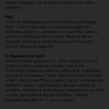
centra Hurghady sa dostanete autobusom alebo
taxíkom.
Pláž
Hotel sa nachádza priamo na širokej piesočnatej
pláži v zálive Macadia. Na súkromnej pláži sa
nachádza plytčina s úlomkami koralového útesu a
mólom vychádzajúcim do mora. Plážový servis
(ležadlá, matrace a slnečníky) je pre hotelových
hostí k dispozícii zadarmo.
K dispozícii pre hostí
Moderný hotel postavený v zálive Makadi ponúka
svojim hosťom príjemnú vstupnú halu s 24-
hodinovou recepciou, hlavnú reštauráciu a taliansku
a la carte reštauráciu "Vista Mare", internetový kútik
a WiFi, nočný klub "Blue Dolphin", butik, konferenčné
centrum. Vonku v udržiavanej záhrade bazénový
komplex. Ležadlá a slnečníky pri bazénoch a na pláži
v cene. Samostatné detské brodítko. Detská
postieľka pre deti do 2 rokov v cene.