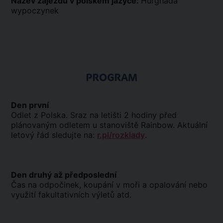
Název zájezdu v polském jazyce:
Hurghada
wypoczynek
PROGRAM
Den první
Odlet z Polska. Sraz na letišti 2 hodiny před
plánovaným odletem u stanoviště Rainbow. Aktuální
letový řád sledujte na:
r.pl/rozklady
.
Den druhý až předposlední
Čas na odpočinek, koupání v moři a opalování nebo
využití fakultativních výletů atd.