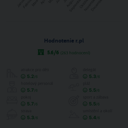
Hodnotenie r.pl
5.6
/6
(
263
hodnocení)
atrakce pro děti
delegát
5.2
5.3
/6
/6
hotelový personál
pláž
5.7
5.5
/6
/6
pokoj
sport a zábava
5.7
5.5
/6
/6
strava
umístění a okolí
5.3
5.4
/6
/6