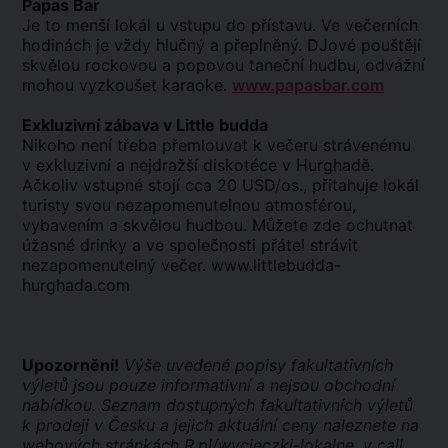
Papas Bar
Je to menší lokál u vstupu do přístavu. Ve večerních
hodinách je vždy hlučný a přeplněný. DJové pouštějí
skvělou rockovou a popovou taneční hudbu, odvážní
mohou vyzkoušet karaoke.
www.papasbar.com
Exkluzivní zábava v Little budda
Nikoho není třeba přemlouvat k večeru strávenému
v exkluzivní a nejdražší diskotéce v Hurghadě.
Ačkoliv vstupné stojí cca 20 USD/os., přitahuje lokál
turisty svou nezapomenutelnou atmosférou,
vybavením a skvělou hudbou. Můžete zde ochutnat
úžasné drinky a ve společnosti přátel strávit
nezapomenutelný večer.
www.littlebudda-
hurghada.com
Upozornění!
Výše uvedené popisy fakultativních
výletů jsou pouze informativní a nejsou obchodní
nabídkou. Seznam dostupných fakultativních výletů
k prodeji v Česku a jejich aktuální ceny naleznete na
webových stránkách R.pl/wycieczki-lokalne, v call