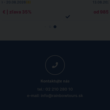
26 - 20.08.2026
(
8
)
13.08.202
6 € | zľava 35%
od 985 
Kontaktujte nás
tel.: 02 210 280 10
e-mail: info@rainbowtours.sk