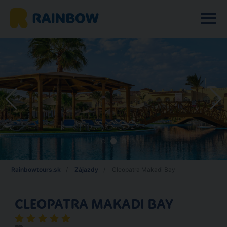
Rainbowtours.sk
Zájazdy
Cleopatra Makadi Bay
CLEOPATRA MAKADI BAY