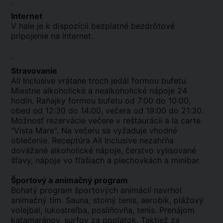
.
Internet
V hale je k dispozícii bezplatné bezdrôtové
pripojenie na internet.
.
Stravovanie
All Inclusive vrátane troch jedál formou bufetu.
Miestne alkoholické a nealkoholické nápoje 24
hodín. Raňajky formou bufetu od 7:00 do 10:00,
obed od 12:30 do 14:00, večera od 19:00 do 21:30.
Možnosť rezervácie večere v reštaurácii a la carte
"Vista Mare". Na večeru sa vyžaduje vhodné
oblečenie. Receptúra All Inclusive nezahŕňa
dovážané alkoholické nápoje, čerstvo vylisované
šťavy, nápoje vo fľašiach a plechovkách a minibar.
Športový a animačný program
Bohatý program športových animácií navrhol
animačný tím. Sauna, stolný tenis, aerobik, plážový
volejbal, lukostreľba, posilňovňa, tenis. Prenájom
katamaránov, surfov za poplatok. Taktiež za