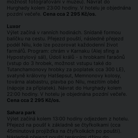
možnost fotografování v muzeu). Návrat do
Hurghady kolem 23:00 hodiny. V hotelu je objednána
pozdní večeře.
Cena cca 2 295 Kč/os.
Luxor
Výlet začíná v ranních hodinách. Snídaně formou
balíčku na cestu. Přejezd pouští, následně přejezd
podél Nilu, kde lze pozorovat každodenní život
farmářů. Program: chrám v Karnaku (Alej sfing a
Hypostylový sál), Údolí králů - s hrobkami faraónů
(vstup do 3 hrobek, možnost vstupu také do
Tutanchamonovy hrobky za poplatek cca 300 LE),
svatyně královny Hatšepsut, Memnonovy kolosy,
továrna alabastru, plavba po Nilu, mezitím oběd
(nápoje za příplatek). Návrat do Hurghady kolem
22:00 hodiny. V hotelu je objednána pozdní večeře.
Cena cca 2 295 Kč/os.
Sahara park
Výlet začíná kolem 13:00 hodiny odjezdem z hotelu.
Přejezd na poušť k základně se čtyřkolkami (cca
45minutová projížďka na čtyřkolkách po poušti).
Následně přejezd pouští terénními džípy do