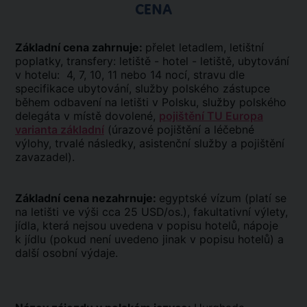
CENA
Základní cena zahrnuje:
přelet letadlem, letištní
poplatky, transfery: letiště - hotel - letiště, ubytování
v hotelu: 4, 7, 10, 11 nebo 14 nocí, stravu dle
specifikace ubytování, služby polského zástupce
během odbavení na letišti v Polsku, služby polského
delegáta v místě dovolené,
pojištění TU Europa
varianta základní
(úrazové pojištění a léčebné
výlohy, trvalé následky, asistenční služby a pojištění
zavazadel).
Základní cena nezahrnuje:
egyptské vízum (platí se
na letišti ve výši cca 25 USD/os.), fakultativní výlety,
jídla, která nejsou uvedena v popisu hotelů, nápoje
k jídlu (pokud není uvedeno jinak v popisu hotelů) a
další osobní výdaje.