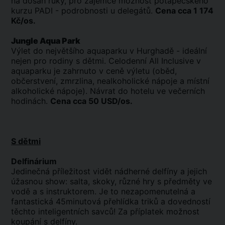
na dosah ruky, pro zájemce možnost potápěčského
kurzu PADI - podrobnosti u delegátů.
Cena cca 1 174
Kč/os.
Jungle Aqua Park
Výlet do největšího aquaparku v Hurghadě - ideální
nejen pro rodiny s dětmi. Celodenní All Inclusive v
aquaparku je zahrnuto v ceně výletu (oběd,
občerstvení, zmrzlina, nealkoholické nápoje a místní
alkoholické nápoje). Návrat do hotelu ve večerních
hodinách.
Cena cca 50 USD/os.
S dětmi
Delfinárium
Jedinečná příležitost vidět nádherné delfíny a jejich
úžasnou show: salta, skoky, různé hry s předměty ve
vodě a s instruktorem. Je to nezapomenutelná a
fantastická 45minutová přehlídka triků a dovedností
těchto inteligentních savců! Za příplatek možnost
koupání s delfíny.