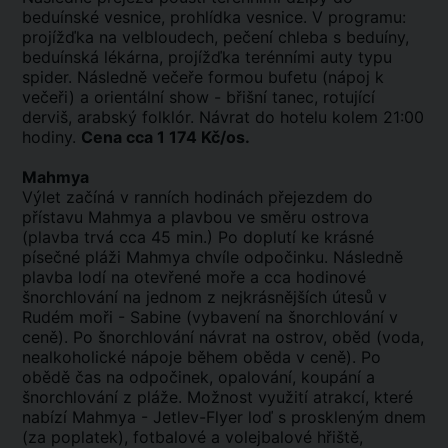
beduínské vesnice, prohlídka vesnice. V programu:
projížďka na velbloudech, pečení chleba s beduíny,
beduínská lékárna, projížďka terénními auty typu
spider. Následně večeře formou bufetu (nápoj k
večeři) a orientální show - břišní tanec, rotující
derviš, arabský folklór. Návrat do hotelu kolem 21:00
hodiny.
Cena cca 1 174 Kč/os.
Mahmya
Výlet začíná v ranních hodinách přejezdem do
přístavu Mahmya a plavbou ve směru ostrova
(plavba trvá cca 45 min.) Po doplutí ke krásné
písečné pláži Mahmya chvíle odpočinku. Následně
plavba lodí na otevřené moře a cca hodinové
šnorchlování na jednom z nejkrásnějších útesů v
Rudém moři - Sabine (vybavení na šnorchlování v
ceně). Po šnorchlování návrat na ostrov, oběd (voda,
nealkoholické nápoje během oběda v ceně). Po
obědě čas na odpočinek, opalování, koupání a
šnorchlování z pláže. Možnost využití atrakcí, které
nabízí Mahmya - Jetlev-Flyer loď s proskleným dnem
(za poplatek), fotbalové a volejbalové hřiště,