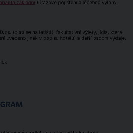
rianta základní
(úrazové pojištění a léčebné výlohy,
. (platí se na letišti), fakultativní výlety, jídla, která
ní uvedeno jinak v popisu hotelů) a další osobní výdaje.
nek
OGRAM
řed plánovaným odletem u stanoviště Rainbow.