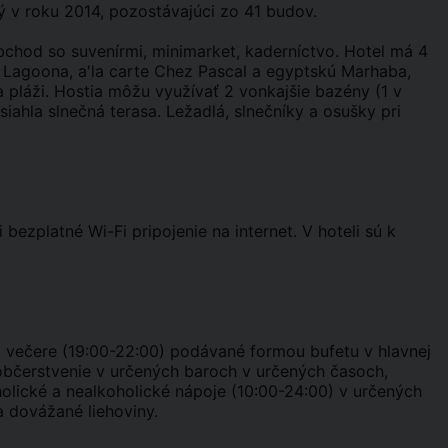
 v roku 2014, pozostávajúci zo 41 budov.
bchod so suvenírmi, minimarket, kaderníctvo. Hotel má 4
ú Lagoona, a'la carte Chez Pascal a egyptskú Marhaba,
a pláži. Hostia môžu využívať 2 vonkajšie bazény (1 v
iahla slnečná terasa. Ležadlá, slnečníky a osušky pri
i bezplatné Wi-Fi pripojenie na internet. V hoteli sú k
) a večere (19:00-22:00) podávané formou bufetu v hlavnej
é občerstvenie v určených baroch v určených časoch,
holické a nealkoholické nápoje (10:00-24:00) v určených
a dovážané liehoviny.