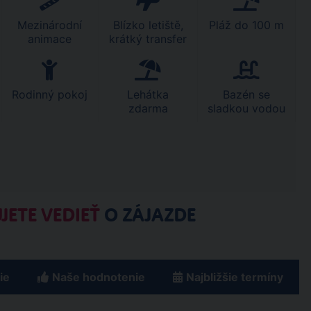
Mezinárodní
Blízko letiště,
Pláž do 100 m
animace
krátký transfer
Rodinný pokoj
Lehátka
Bazén se
zdarma
sladkou vodou
JETE VEDIEŤ
O ZÁJAZDE
ie
Naše hodnotenie
Najbližšie termíny