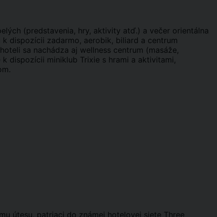
ých (predstavenia, hry, aktivity atď.) a večer orientálna
ú k dispozícii zadarmo, aerobik, biliard a centrum
V hoteli sa nachádza aj wellness centrum (masáže,
 dispozícii miniklub Trixie s hrami a aktivitami,
om.
u útesu, patriaci do známej hotelovej siete Three