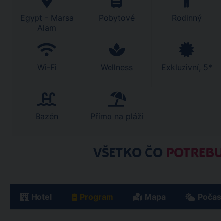
Egypt - Marsa
Pobytové
Rodinný
Alam
Wi-Fi
Wellness
Exkluzivní, 5*
Bazén
Přímo na pláži
VŠETKO ČO
POTREBU
Hotel
Program
Mapa
Počas