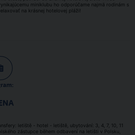
a vynikajúcemu miniklubu ho odporúčame najmä rodinám s
relaxovať na krásnej hotelovej pláži!
gram:
ENA
nsfery: letiště - hotel - letiště, ubytování: 3, 4, 7, 10, 11
olského zástupce během odbavení na letišti v Polsku,