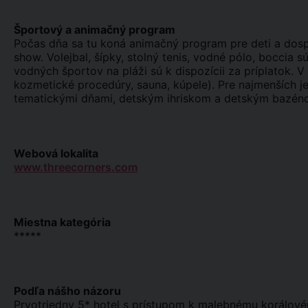
Športový a animačný program
Počas dňa sa tu koná animačný program pre deti a dospel
show. Volejbal, šípky, stolný tenis, vodné pólo, boccia s
vodných športov na pláži sú k dispozícii za príplatok. 
kozmetické procedúry, sauna, kúpele). Pre najmenších je k
tematickými dňami, detským ihriskom a detským bazén
Webová lokalita
www.threecorners.com
Miestna kategória
*****
Podľa nášho názoru
Prvotriedny 5* hotel s prístupom k malebnému korálovém