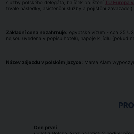
služby polského delegáta, balíček pojištění
TU Europa va
trvalé následky, asistenční služby a pojištění zavazadel).
Základní cena nezahrnuje:
egyptské vízum - cca 25 USD/os
nejsou uvedena v popisu hotelů, nápoje k jídlu (pokud ne
Název zájezdu v polském jazyce:
Marsa Alam wypoczy
PR
Den první
Odlet z Polska. Sraz na letišti 2 hodiny p