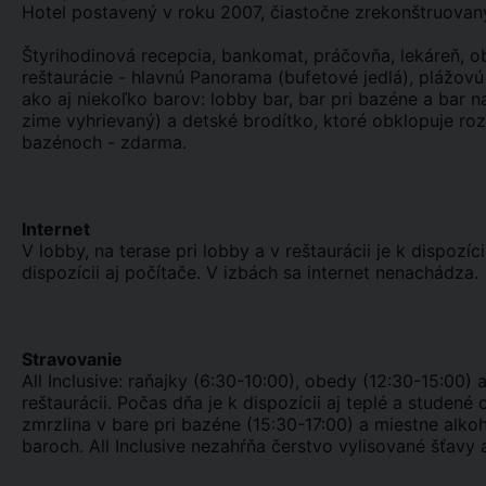
Hotel postavený v roku 2007, čiastočne zrekonštruovaný
Štyrihodinová recepcia, bankomat, práčovňa, lekáreň, o
reštaurácie - hlavnú Panorama (bufetové jedlá), plážov
ako aj niekoľko barov: lobby bar, bar pri bazéne a bar n
zime vyhrievaný) a detské brodítko, ktoré obklopuje rozs
bazénoch - zdarma.
Internet
V lobby, na terase pri lobby a v reštaurácii je k dispozíci
dispozícii aj počítače. V izbách sa internet nenachádza.
Stravovanie
All Inclusive: raňajky (6:30-10:00), obedy (12:30-15:00
reštaurácii. Počas dňa je k dispozícii aj teplé a studen
zmrzlina v bare pri bazéne (15:30-17:00) a miestne alko
baroch. All Inclusive nezahŕňa čerstvo vylisované šťavy 