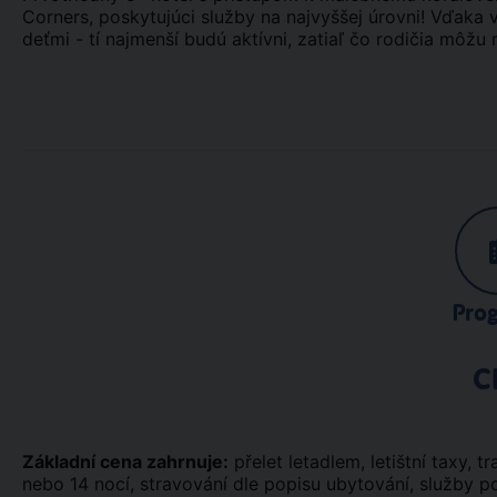
Corners, poskytujúci služby na najvyššej úrovni! Vďak
deťmi - tí najmenší budú aktívni, zatiaľ čo rodičia môžu 
Pro
C
Základní cena zahrnuje:
přelet letadlem, letištní taxy, tra
nebo 14 nocí, stravování dle popisu ubytování, služby p