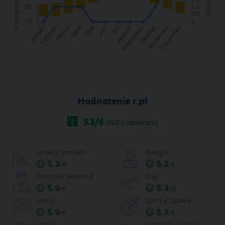
Hodnotenie r.pl
5.3
/6
(
160
hodnocení)
atrakce pro děti
delegát
5.3
5.2
/6
/6
hotelový personál
pláž
5.5
5.3
/6
/6
pokoj
sport a zábava
5.5
5.2
/6
/6
strava
umístění a okolí