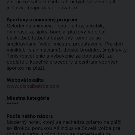
zmenu rozsahu služieb zahrnutých vo vzorci all
inclusive (napr. čas podávania).
Športový a animačný program
Celodenná animácia - šport a hry, aerobik,
gymnastika, šípky, boccia, plážový volejbal,
basketbal, futbal a bazénový komplex so
šmykľavkami. Večer miestne predstavenie. Pre deti -
miniklub (s animáciami), detské brodítko, šmykľavky.
Tenis (osvetlenie a vybavenie za poplatok), za
poplatok: kúpeľné procedúry a centrum vodných
športov na pláži.
Webová lokalita
www.pickalbatros.com
Miestna kategória
*****
Podľa nášho názoru
Moderný hotel, ktorý sa nachádza priamo na pláži,
so širokou ponukou All Inclusive Skvelá voľba pre
rodiny s deťmi a tých, ktorí sa zameriavajú na