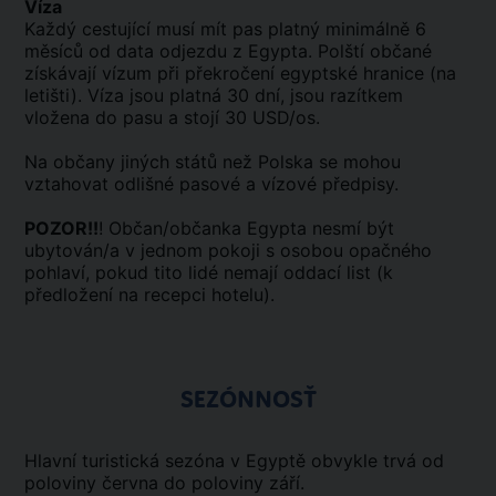
Víza
Každý cestující musí mít pas platný minimálně 6
měsíců od data odjezdu z Egypta. Polští občané
získávají vízum při překročení egyptské hranice (na
letišti). Víza jsou platná 30 dní, jsou razítkem
vložena do pasu a stojí 30 USD/os.
Na občany jiných států než Polska se mohou
vztahovat odlišné pasové a vízové předpisy.
POZOR!!
! Občan/občanka Egypta nesmí být
ubytován/a v jednom pokoji s osobou opačného
pohlaví, pokud tito lidé nemají oddací list (k
předložení na recepci hotelu).
SEZÓNNOSŤ
Hlavní turistická sezóna v Egyptě obvykle trvá od
poloviny června do poloviny září.