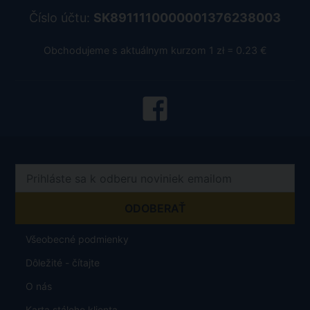
Číslo účtu:
SK8911110000001376238003
Obchodujeme s aktuálnym kurzom 1 zł = 0.23 €
Všeobecné podmienky
Dôležité - čítajte
O nás
Karta stáleho klienta