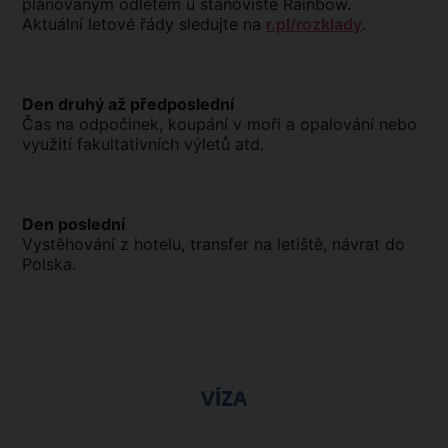
plánovaným odletem u stanoviště Rainbow.
Aktuální letové řády sledujte na
r.pl/rozklady
.
Den druhý až předposlední
Čas na odpočinek, koupání v moři a opalování nebo
využití fakultativních výletů atd.
Den poslední
Vystěhování z hotelu, transfer na letiště, návrat do
Polska.
VÍZA