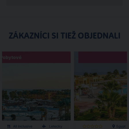
ZÁKAZNÍCI SI TIEŽ OBJEDNALI
Pobytové
All Inclusive
Letecky
Egypt