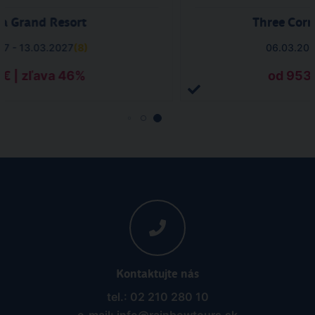
ta Grand Resort
Three Corn
27 - 13.03.2027
(
8
)
06.03.202
 € | zľava 46%
od 953 
Kontaktujte nás
tel.: 02 210 280 10