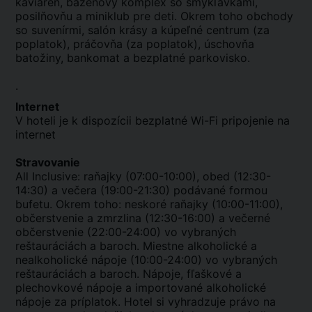
kaviareň, bazénový komplex so šmykľavkami,
posilňovňu a miniklub pre deti. Okrem toho obchody
so suvenírmi, salón krásy a kúpeľné centrum (za
poplatok), práčovňa (za poplatok), úschovňa
batožiny, bankomat a bezplatné parkovisko.
.
Internet
V hoteli je k dispozícii bezplatné Wi-Fi pripojenie na
internet
Stravovanie
All Inclusive: raňajky (07:00-10:00), obed (12:30-
14:30) a večera (19:00-21:30) podávané formou
bufetu. Okrem toho: neskoré raňajky (10:00-11:00),
občerstvenie a zmrzlina (12:30-16:00) a večerné
občerstvenie (22:00-24:00) vo vybraných
reštauráciách a baroch. Miestne alkoholické a
nealkoholické nápoje (10:00-24:00) vo vybraných
reštauráciách a baroch. Nápoje, fľaškové a
plechovkové nápoje a importované alkoholické
nápoje za príplatok. Hotel si vyhradzuje právo na