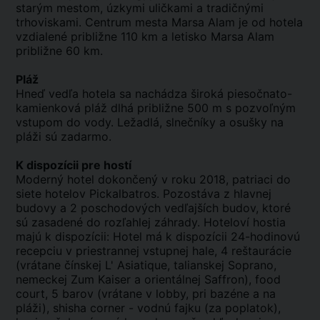
starým mestom, úzkymi uličkami a tradičnými
trhoviskami. Centrum mesta Marsa Alam je od hotela
vzdialené približne 110 km a letisko Marsa Alam
približne 60 km.
Pláž
Hneď vedľa hotela sa nachádza široká piesočnato-
kamienková pláž dlhá približne 500 m s pozvoľným
vstupom do vody. Ležadlá, slnečníky a osušky na
pláži sú zadarmo.
K dispozícii pre hostí
Moderný hotel dokončený v roku 2018, patriaci do
siete hotelov Pickalbatros. Pozostáva z hlavnej
budovy a 2 poschodových vedľajších budov, ktoré
sú zasadené do rozľahlej záhrady. Hoteloví hostia
majú k dispozícii: Hotel má k dispozícii 24-hodinovú
recepciu v priestrannej vstupnej hale, 4 reštaurácie
(vrátane čínskej L' Asiatique, talianskej Soprano,
nemeckej Zum Kaiser a orientálnej Saffron), food
court, 5 barov (vrátane v lobby, pri bazéne a na
pláži), shisha corner - vodnú fajku (za poplatok),