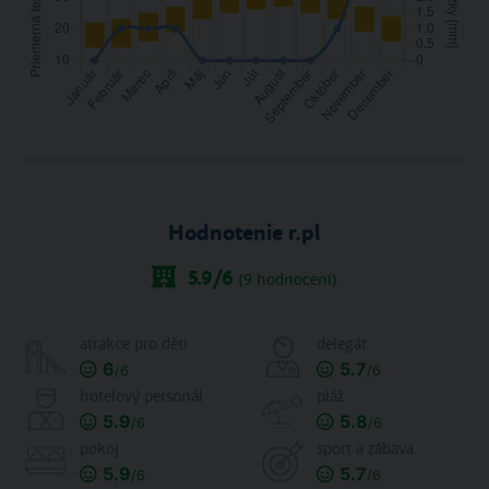
Hodnotenie r.pl
5.9
/6
(
9
hodnocení)
atrakce pro děti
delegát
6
5.7
/6
/6
hotelový personál
pláž
5.9
5.8
/6
/6
pokoj
sport a zábava
5.9
5.7
/6
/6