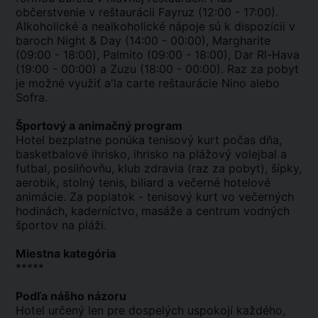
občerstvenie v reštaurácii Fayruz (12:00 - 17:00).
Alkoholické a nealkoholické nápoje sú k dispozícii v
baroch Night & Day (14:00 - 00:00), Margharite
(09:00 - 18:00), Palmito (09:00 - 18:00), Dar Rl-Hava
(19:00 - 00:00) a Zuzu (18:00 - 00:00). Raz za pobyt
je možné využiť a'la carte reštaurácie Nino alebo
Sofra.
Športový a animačný program
Hotel bezplatne ponúka tenisový kurt počas dňa,
basketbalové ihrisko, ihrisko na plážový volejbal a
futbal, posilňovňu, klub zdravia (raz za pobyt), šípky,
aerobik, stolný tenis, biliard a večerné hotelové
animácie. Za poplatok - tenisový kurt vo večerných
hodinách, kaderníctvo, masáže a centrum vodných
športov na pláži.
Miestna kategória
*****
Podľa nášho názoru
Hotel určený len pre dospelých uspokojí každého,