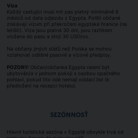
Víza
Každý cestující musí mít pas platný minimálně 6
měsíců od data odjezdu z Egypta. Polští občané
získávají vízum při překročení egyptské hranice (na
letišti). Víza jsou platná 30 dní, jsou razítkem
vložena do pasu a stojí 30 USD/os.
Na občany jiných států než Polska se mohou
vztahovat odlišné pasové a vízové předpisy.
POZOR!!
! Občan/občanka Egypta nesmí být
ubytován/a v jednom pokoji s osobou opačného
pohlaví, pokud tito lidé nemají oddací list (k
předložení na recepci hotelu).
SEZÓNNOSŤ
Hlavní turistická sezóna v Egyptě obvykle trvá od