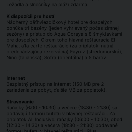
Ležadlá a slnečníky na pláži zdarma.
K dispozícii pre hostí
Nádherný päťhviezdičkový hotel pre dospelých
ponúka tri bazény (jeden vyhrievaný počas zimnej
sezóny) a prístup do Aqua Coraya s 8 šmykľavkami
pre dospelých. Okrem toho hlavná reštaurácia El-
Maha, a'la carte reštaurácie (za príplatok, nutná
predchádzajúca rezervácia) Fayruz (stredomorská),
Nino (talianska), Sofra (orientálna),a 5 barov.
.
Internet
Bezplatný prístup na internet (150 MB pre 2
zariadenia za pobyt, ďalšie MB za poplatok).
Stravovanie
Raňajky (6:00 - 10:30) a večere (18:30 - 21:30) sa
podávajú formou bufetu v hlavnej reštaurácii. Za
príplatok All Inclusive: raňajky (06:00 - 10:30), obed
(12:30 - 14:30) a večera (18:30 - 21:30) podávané
formou bufetu v hlavnej reštaurácii. Plus