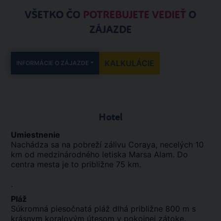
VŠETKO ČO
POTREBUJETE VEDIEŤ
O
ZÁJAZDE
KALKULÁCIE
INFORMÁCIE O ZÁJAZDE
Hotel
Umiestnenie
Nachádza sa na pobreží zálivu Coraya, necelých 10
km od medzinárodného letiska Marsa Alam. Do
centra mesta je to približne 75 km.
.
Pláž
Súkromná piesočnatá pláž dlhá približne 800 m s
krásnym koralovým útesom v pokojnej zátoke.