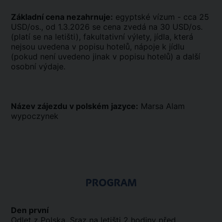
Základní cena nezahrnuje:
egyptské vízum - cca 25
USD/os., od 1.3.2026 se cena zvedá na 30 USD/os.
(platí se na letišti), fakultativní výlety, jídla, která
nejsou uvedena v popisu hotelů, nápoje k jídlu
(pokud není uvedeno jinak v popisu hotelů) a další
osobní výdaje.
Název zájezdu v polském jazyce:
Marsa Alam
wypoczynek
PROGRAM
Den první
Odlet z Polska. Sraz na letišti 2 hodiny před