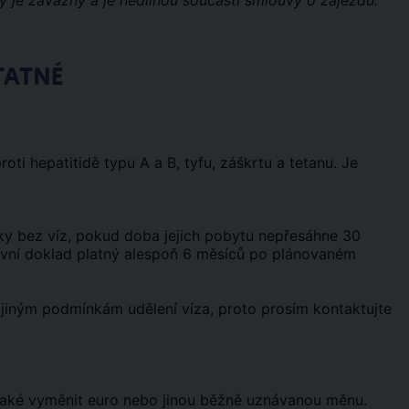
ý je závazný a je nedílnou součástí smlouvy o zájezdu.
TATNÉ
ti hepatitidě typu A a B, tyfu, záškrtu a tetanu. Je
ky bez víz, pokud doba jejich pobytu nepřesáhne 30
tovní doklad platný alespoň 6 měsíců po plánovaném
iným podmínkám udělení víza, proto prosím kontaktujte
 také vyměnit euro nebo jinou běžně uznávanou měnu.