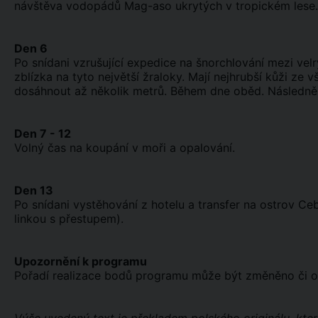
návštěva vodopádů Mag-aso ukrytých v tropickém lese.
Den 6
Po snídani vzrušující expedice na šnorchlování mezi velr
zblízka na tyto největší žraloky. Mají nejhrubší kůži ze 
dosáhnout až několik metrů. Během dne oběd. Následně 
Den 7 - 12
Volný čas na koupání v moři a opalování.
Den 13
Po snídani vystěhování z hotelu a transfer na ostrov Ce
linkou s přestupem).
Upozornění k programu
Pořadí realizace bodů programu může být změněno či 