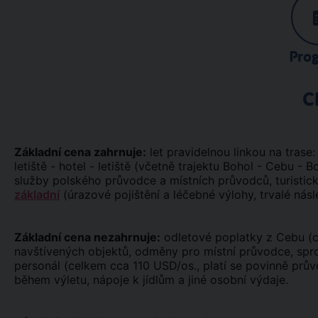
Pro
C
Základní cena zahrnuje:
let pravidelnou linkou na trase
letiště - hotel - letiště (včetně trajektu Bohol - Cebu - 
služby polského průvodce a místních průvodců, turistic
základní
(úrazové pojištění a léčebné výlohy, trvalé násl
Základní cena nezahrnuje:
odletové poplatky z Cebu (cc
navštívených objektů, odměny pro místní průvodce, sprop
personál (celkem cca 110 USD/os., platí se povinně průvo
během výletu, nápoje k jídlům a jiné osobní výdaje.