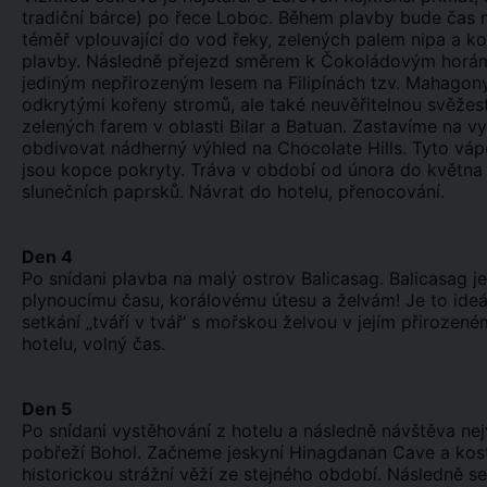
tradiční bárce) po řece Loboc. Během plavby bude čas 
téměř vplouvající do vod řeky, zelených palem nipa a 
plavby. Následně přejezd směrem k Čokoládovým horám
jediným nepřirozeným lesem na Filipínách tzv. Mahagon
odkrytými kořeny stromů, ale také neuvěřitelnou svěžes
zelených farem v oblasti Bilar a Batuan. Zastavíme na 
obdivovat nádherný výhled na Chocolate Hills. Tyto váp
jsou kopce pokryty. Tráva v období od února do května
slunečních paprsků. Návrat do hotelu, přenocování.
Den 4
Po snídani plavba na malý ostrov Balicasag. Balicasag j
plynoucímu času, korálovému útesu a želvám! Je to ideál
setkání „tváří v tvář‘ s mořskou želvou v jejím přiroze
hotelu, volný čas.
Den 5
Po snídani vystěhování z hotelu a následně návštěva nej
pobřeží Bohol. Začneme jeskyní Hinagdanan Cave a kost
historickou strážní věží ze stejného období. Následně 