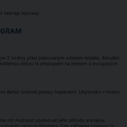
.
l (wersja rejsowa)
OGRAM
nbow 3 hodiny před plánovaným odletem letadla. Aktuální
ravidelnou linkou (s přestupem na jednom z evropských
rov Bohol (včetně plavby trajektem). Ubytování v hotelu
me mít možnost obdivovat jeho přírodu a krajinu.
 roztomilý nártoun filipínský. Den začneme plavbou (v