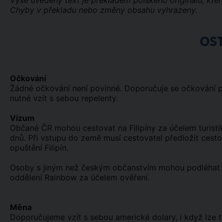
Výše uvedený text je překladem polského originálu, kter
Chyby v překladu nebo změny obsahu vyhrazeny.
OS
Očkování
Žádné očkování není povinné. Doporučuje se očkování pro
nutné vzít s sebou repelenty.
Vízum
Občané ČR mohou cestovat na Filipíny za účelem turisti
dnů. Při vstupu do země musí cestovatel předložit ces
opuštění Filipín.
Osoby s jiným než českým občanstvím mohou podléhat j
oddělení Rainbow za účelem ověření.
Měna
Doporučujeme vzít s sebou americké dolary, i když lze