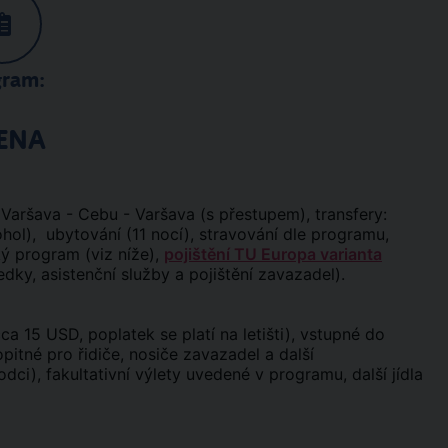
gram:
ENA
: Varšava - Cebu - Varšava (s přestupem), transfery:
Bohol), ubytování (11 nocí), stravování dle programu,
ký program (viz níže),
pojištění TU Europa varianta
edky, asistenční služby a pojištění zavazadel).
a 15 USD, poplatek se platí na letišti), vstupné do
itné pro řidiče, nosiče zavazadel a další
dci), fakultativní výlety uvedené v programu, další jídla