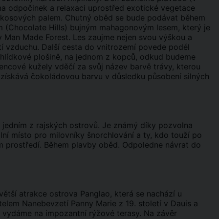
na odpočinek a relaxaci uprostřed exotické vegetace
kokosových palem.
Chutný oběd se bude podávat během
 (Chocolate Hills) bujným mahagonovým lesem, který je
y Man Made Forest. Les zaujme nejen svou výškou a
tí vzduchu. Další cesta do vnitrozemí povede podél
vyhlídkové plošině, na jednom z kopců, odkud budeme
encové kužely vděčí za svůj název barvě trávy, kterou
 získává čokoládovou barvu v důsledku působení silných
e jedním z rajských ostrovů. Je známý díky pozvolna
ní místo pro milovníky šnorchlování a ty, kdo touží po
ném prostředí. Během plavby oběd. Odpoledne návrat do
větší atrakce ostrova Panglao, která se nachází u
elem Nanebevzetí Panny Marie z 19. století v Dauis a
se vydáme na impozantní rýžové terasy. Na závěr