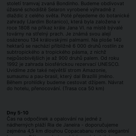
století tramvaj zvaná Bondinho. Budeme obdivovat
úžasné schodiště Selaron vyrobené výhradně z
dlaždic z celého světa. Poté přejedeme do botanické
zahrady (Jardim Botanico), která byla založena v
roce 1808 na příkaz krále Jana VI. na místě bývalé
továrny na střelný prach. Je známá svou alejí
osázenou 134 královskými palmami. Na ploše 140
hektarů se nachází přibližně 6 000 druhů rostlin ze
subtropického a tropického pásma, z nichž
nejpůsobivějších je až 900 druhů palem. Od roku
1992 je zahrada biosférickou rezervací UNESCO.
Uvidíme zde také největší strom Amazonie,
sumaumu a pau-brasil, který dal Brazílii jméno.
Během prohlídky budeme cestovat džípem. Návrat
do hotelu, přenocování. (Trasa cca 50 km)
Dny 5-10
Čas na odpočinek a opalování na jedné z
nádherných pláží Ria de Janeira - doporučujeme
zejména 4,5 km dlouhou Copacabanu nebo elegantní