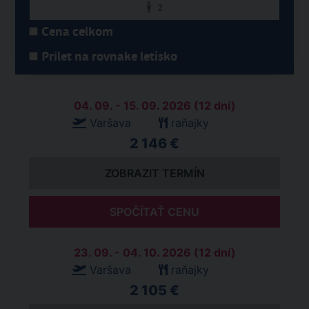
2
Cena celkom
Prílet na rovnake letisko
04. 09. - 15. 09. 2026 (12 dní)
Varšava
raňajky
2 146 €
ZOBRAZIT TERMÍN
SPOČÍTAŤ CENU
23. 09. - 04. 10. 2026 (12 dní)
Varšava
raňajky
2 105 €