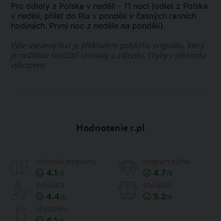
Pro odlety z Polska v neděli - 11 nocí (odlet z Polska
v neděli, přílet do Ria v pondělí v časných ranních
hodinách. První noc z neděle na pondělí).
Výše uvedený text je překladem polského originálu, který
je nedílnou součástí smlouvy o zájezdu. Chyby v překladu
vyhrazeny.
Hodnotenie r.pl
intenzita programu
program výletu
4.1
4.7
/6
/6
průvodce
transport
4.4
5.2
/6
/6
ubytování
4.1
/6