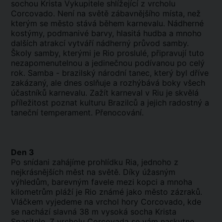
sochou Krista Vykupitele shlížející z vrcholu
Corcovado. Není na světě zábavnějšího místa, než
kterým se město stává během karnevalu. Nádherné
kostýmy, podmanivé barvy, hlasitá hudba a mnoho
dalších atrakcí vytváří nádherný průvod samby.
Školy samby, kterými je Rio proslulé, připravují tuto
nezapomenutelnou a jedinečnou podívanou po celý
rok. Samba - brazilský národní tanec, který byl dříve
zakázaný, ale dnes oslňuje a rozhýbává boky všech
účastníků karnevalu. Zažít karneval v Riu je skvělá
příležitost poznat kulturu Brazilců a jejich radostný a
taneční temperament. Přenocování.
Den 3
Po snídani zahájíme prohlídku Ria, jednoho z
nejkrásnějších měst na světě. Díky úžasným
výhledům, barevným favele mezi kopci a mnoha
kilometrům pláží je Rio známé jako město zázraků.
Vláčkem vyjedeme na vrchol hory Corcovado, kde
se nachází slavná 38 m vysoká socha Krista
Spasitele. Z vrcholu Corcovada se vám naskytne