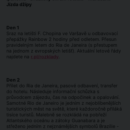
Jízda džípy
Den 1
Sraz na letišti F. Chopina ve Varšavě u odbavovací
přepážky Rainbow 2 hodiny před odletem. Přesun
pravidelným letem do Ria de Janeira (s přestupem
na jednom z evropských letišť). Aktuální letové řády
najdete na
r.pl/rozklady
.
Den 2
Přílet do Ria de Janeira, pasové odbavení, transfer
do hotelu. Následuje informační schůzka s
průvodcem zájezdu, čas na odpočinek a opalování.
Samotné Rio de Janeiro je jedním z nejoblíbenějších
turistických měst na světě, které každoročně přiláká
tisíce turistů. Malebně se rozkládá na pobřeží
Atlantského oceánu a zátoky Guanabara a je
střeženo jedním z nejznámějších symbolů Brazílie -