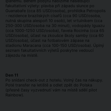
Ipanemu. Během pobytu nabízíme následující
fakultativní výlety: plavba při západu slunce po
Guanabaře (cca 85 USD/osoba), prohlídka Petropolis
- rezidence brazilských císařů (cca 90 USD/osoba,
nutná skupina alespoň 10 osob), let vrtulníkem (cca
250-300 USD/osoba na 30 minut), vodopády Iguazu
(cca 1000-1250 USD/osoba), favela Rocinha (cca 65
USD/osoba), účast na zkoušce školy samby (cca 60
USD/osoba), účast na fotbalovém zápase na
stadionu Maracana (cca 100-150 USD/osoba). Úplný
seznam fakultativních výletů poskytne vedoucí
zájezdu na místě.
Den 11
Po snídani check-out z hotelu. Volný čas na nákupy.
Poté transfer na letiště a odlet zpět do Polska
(přesné časy vyzvednutí vám na místě sdělí pilot
Rainbow).