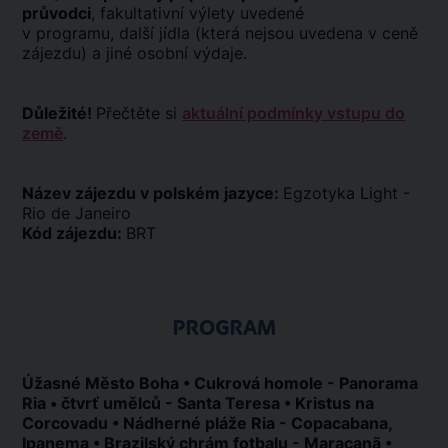
průvodci
, fakultativní výlety uvedené
v programu, další jídla (která nejsou uvedena v ceně
zájezdu) a jiné osobní výdaje.
Důležité!
Přečtěte si
aktuální podmínky vstupu do
země
.
Název zájezdu v polském jazyce:
Egzotyka Light -
Rio de Janeiro
Kód zájezdu:
BRT
PROGRAM
Úžasné Město Boha • Cukrová homole - Panorama
Ria • čtvrť umělců - Santa Teresa • Kristus na
Corcovadu • Nádherné pláže Ria - Copacabana,
Ipanema • Brazilský chrám fotbalu - Maracanã •