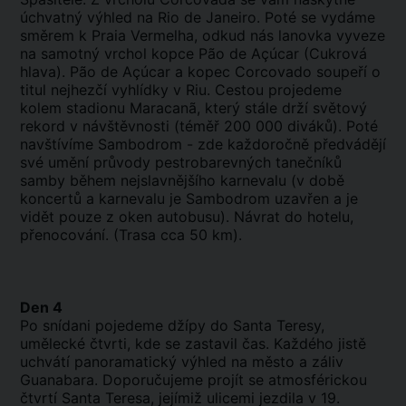
úchvatný výhled na Rio de Janeiro. Poté se vydáme
směrem k Praia Vermelha, odkud nás lanovka vyveze
na samotný vrchol kopce Pão de Açúcar (Cukrová
hlava). Pão de Açúcar a kopec Corcovado soupeří o
titul nejhezčí vyhlídky v Riu. Cestou projedeme
kolem stadionu Maracanã, který stále drží světový
rekord v návštěvnosti (téměř 200 000 diváků). Poté
navštívíme Sambodrom - zde každoročně předvádějí
své umění průvody pestrobarevných tanečníků
samby během nejslavnějšího karnevalu (v době
koncertů a karnevalu je Sambodrom uzavřen a je
vidět pouze z oken autobusu). Návrat do hotelu,
přenocování. (Trasa cca 50 km).
Den 4
Po snídani pojedeme džípy do Santa Teresy,
umělecké čtvrti, kde se zastavil čas. Každého jistě
uchvátí panoramatický výhled na město a záliv
Guanabara. Doporučujeme projít se atmosférickou
čtvrtí Santa Teresa, jejímiž ulicemi jezdila v 19.