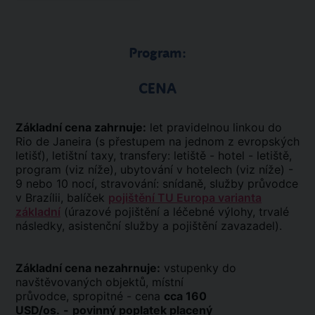
Program:
CENA
Základní cena zahrnuje:
let pravidelnou linkou do
Rio de Janeira (s přestupem na jednom z evropských
letišť), letištní taxy, transfery: letiště - hotel - letiště,
program (viz níže), ubytování v hotelech (viz níže) -
9 nebo 10 nocí, stravování: snídaně, služby průvodce
v Brazílii, balíček
pojištění TU Europa varianta
základní
(úrazové pojištění a léčebné výlohy, trvalé
následky, asistenční služby a pojištění zavazadel).
Základní cena nezahrnuje:
vstupenky do
navštěvovaných objektů, místní
průvodce, spropitné - cena
cca 160
USD/os.
-
povinný poplatek placený