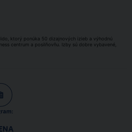
 Nido, ktorý ponúka 50 dizajnových izieb a výhodnú
lness centrum a posilňovňu. Izby sú dobre vybavené,
gram:
ENA