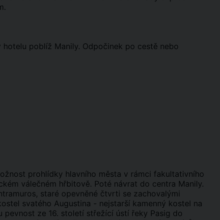
m.
 v hotelu poblíž Manily. Odpočinek po cestě nebo
Možnost prohlídky hlavního města v rámci fakultativního
rickém válečném hřbitově. Poté návrat do centra Manily.
ramuros, staré opevněné čtvrti se zachovalými
ostel svatého Augustina - nejstarší kamenný kostel na
 pevnost ze 16. století střežící ústí řeky Pasig do