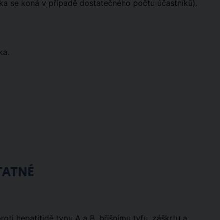
ídka se koná v případě dostatečného počtu účastníků).
ka.
TATNÉ
ti hepatitidě typu A a B, břišnímu tyfu, záškrtu a