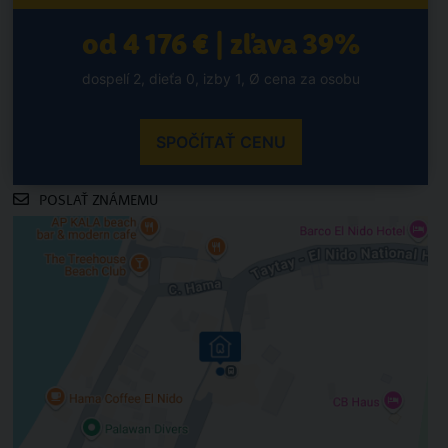
od 4 176 € | zľava 39%
dospelí 2, dieťa 0, izby 1, Ø cena za osobu
SPOČÍTAŤ CENU
POSLAŤ ZNÁMEMU