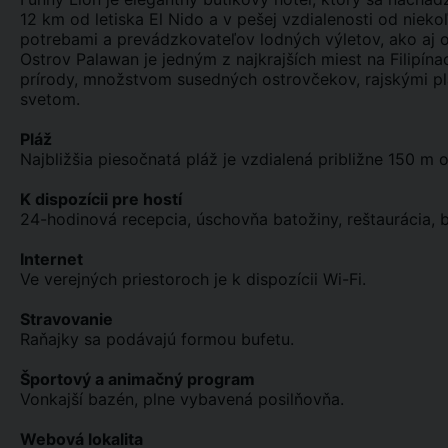
12 km od letiska El Nido a v pešej vzdialenosti od niek
potrebami a prevádzkovateľov lodných výletov, ako aj o
Ostrov Palawan je jedným z najkrajších miest na Filipí
prírody, množstvom susedných ostrovčekov, rajskými 
svetom.
Pláž
Najbližšia piesočnatá pláž je vzdialená približne 150 m o
K dispozícii pre hostí
24-hodinová recepcia, úschovňa batožiny, reštaurácia, b
Internet
Ve verejných priestoroch je k dispozícii Wi-Fi.
Stravovanie
Raňajky sa podávajú formou bufetu.
Športový a animačný program
Vonkajší bazén, plne vybavená posilňovňa.
Webová lokalita