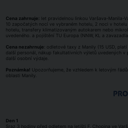
Cena zahrnuje:
let pravidelnou linkou Varšava-Manila-Var
10 započatých nocí ve vybraném hotelu, 2 noci v hotelu 
hotelu, transfery klimatizovaným autokarem nebo mikrob
uvedeného. a pojištění TU Europa (NNW, KL a zavazadla
Cena nezahrnuje
: odletové taxy z Manily (15 USD, platí 
další personál, nákup fakultativních výletů uvedených v 
další osobní výdaje.
Poznámka!
Upozorňujeme, že vzhledem k letovým řádům 
oblasti Manily.
PR
Den 1
Sraz 3 hodiny před odletem na letišti F. Chopina ve Varš