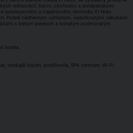
oľkých reštaurácií, barov, obchodov s potápačskými
d autobusového a trajektového terminálu El Nido.
nach. Poteší nádherným výhľadom, nedotknutými zákutiami
plážami s bielym pieskom a bohatým podmorským
d hotela.
ar, vonkajší bazén, posilňovňa, SPA centrum, Wi-Fi.