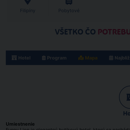
Filipíny
Pobytové
VŠETKO ČO
POTREBU
Hotel
Program
Mapa
Najbli
Ho
Umiestnenie
Funny Lion je elegantný butikový hotel, ktorý sa nachádz