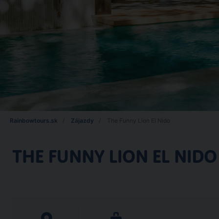
Rainbowtours.sk
Zájazdy
The Funny Lion El Nido
THE FUNNY LION EL NIDO