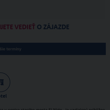
JETE VEDIEŤ
O ZÁJAZDE
žšie termíny
tel
a v centre starého mesta El Nido. Je vzdialený približne