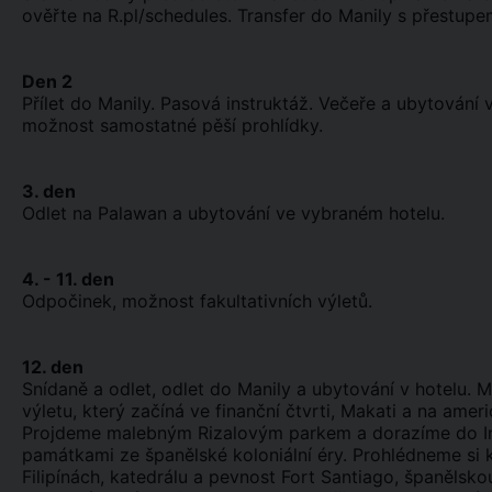
ověřte na R.pl/schedules. Transfer do Manily s přestupe
Den 2
Přílet do Manily. Pasová instruktáž. Večeře a ubytování
možnost samostatné pěší prohlídky.
3. den
Odlet na Palawan a ubytování ve vybraném hotelu.
4. - 11. den
Odpočinek, možnost fakultativních výletů.
12. den
Snídaně a odlet, odlet do Manily a ubytování v hotelu. 
výletu, který začíná ve finanční čtvrti, Makati a na ame
Projdeme malebným Rizalovým parkem a dorazíme do Int
památkami ze španělské koloniální éry. Prohlédneme si k
Filipínách, katedrálu a pevnost Fort Santiago, španělskou