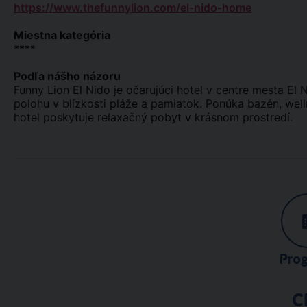
https://www.thefunnylion.com/el-nido-home
Miestna kategória
****
Podľa nášho názoru
Funny Lion El Nido je očarujúci hotel v centre mesta El
polohu v blízkosti pláže a pamiatok. Ponúka bazén, wel
hotel poskytuje relaxačný pobyt v krásnom prostredí.
Pro
C