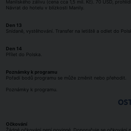
Manilského zálivu (cena cca 1,5 mil. Kč). 70 USD, prohl
Návrat do hotelu v blízkosti Manily.
Den 13
Snídaně, vystěhování. Transfer na letiště a odlet do Pols
Den 14
Přílet do Polska.
Poznámky k programu
Pořadí bodů programu se může změnit nebo přehodit.
Poznámky k programu.
OS
Očkování
Žádné očkování není povinné. Doporučuje se očkování pro