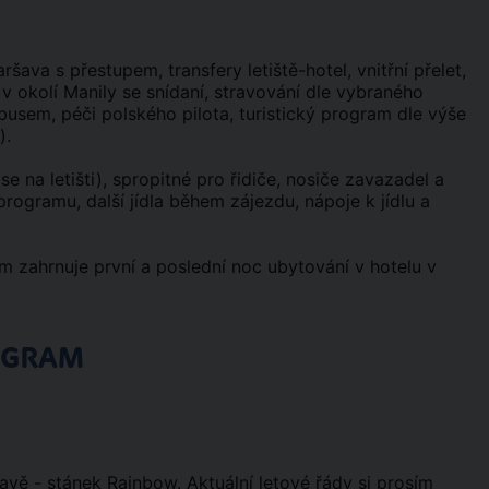
šava s přestupem, transfery letiště-hotel, vnitřní přelet,
v okolí Manily se snídaní, stravování dle vybraného
usem, péči polského pilota, turistický program dle výše
).
se na letišti), spropitné pro řidiče, nosiče zavazadel a
programu, další jídla během zájezdu, nápoje k jídlu a
zahrnuje první a poslední noc ubytování v hotelu v
OGRAM
avě - stánek Rainbow. Aktuální letové řády si prosím