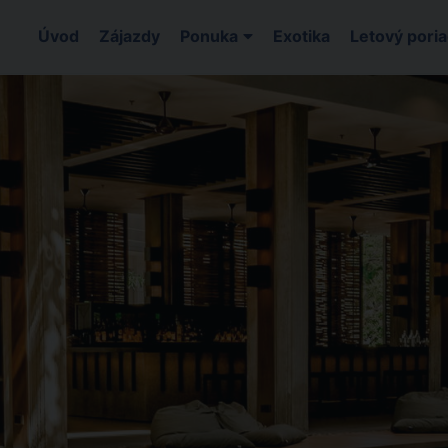
Úvod
Zájazdy
Ponuka
Exotika
Letový pori