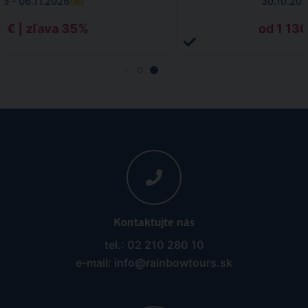
26 - 06.11.2026
(
8
)
30.10.202
5 € | zľava 35%
od 1 130
Kontaktujte nás
tel.: 02 210 280 10
e-mail: info@rainbowtours.sk