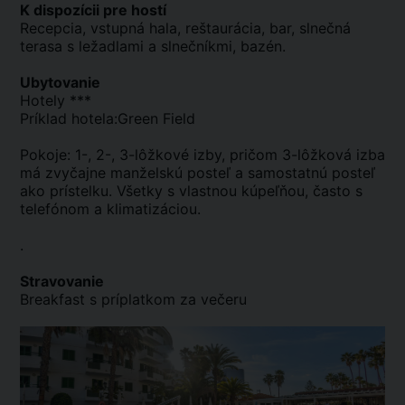
K dispozícii pre hostí
Recepcia, vstupná hala, reštaurácia, bar, slnečná
terasa s ležadlami a slnečníkmi, bazén.
Ubytovanie
Hotely ***
Príklad hotela:Green Field
Pokoje: 1-, 2-, 3-lôžkové izby, pričom 3-lôžková izba
má zvyčajne manželskú posteľ a samostatnú posteľ
ako prístelku. Všetky s vlastnou kúpeľňou, často s
telefónom a klimatizáciou.
.
Stravovanie
Breakfast s príplatkom za večeru