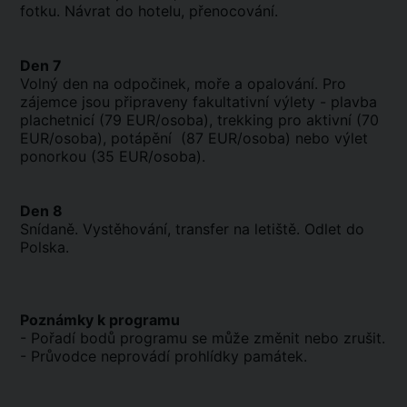
fotku. Návrat do hotelu, přenocování.
Den 7
Volný den na odpočinek, moře a opalování. Pro
zájemce jsou připraveny fakultativní výlety - plavba
plachetnicí (79 EUR/osoba), trekking pro aktivní (70
EUR/osoba), potápění (87 EUR/osoba) nebo výlet
ponorkou (35 EUR/osoba).
Den 8
Snídaně. Vystěhování, transfer na letiště. Odlet do
Polska.
Poznámky k programu
- Pořadí bodů programu se může změnit nebo zrušit.
- Průvodce neprovádí prohlídky památek.