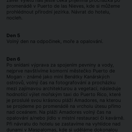
závěr výletu nás ještě čeká příjemná procházka po
promenádě v Puerto de las Nieves, kde si můžeme
prohlédnout přírodní jezírka. Návrat do hotelu,
nocleh.
Den 5
Volný den na odpočinek, moře a opalování.
Den 6
Po snídani výprava za spojením pevniny a vody,
nejprve navštívíme komorní městečko Puerto de
Mogan - známé jako mini Benátky Kanárských
ostrovů, volný čas na fotografování a procházku
mezi zajímavou architekturou a vegetací, následuje
hodnotící výlet mořským taxi do Puerto Rico, které
je proslulé svou krásnou pláží Amadores, na kterou
se projdeme po promenádě na vrcholu útesu přímo
nad oceánem. Na pláži Amadores volný čas na
opalování a/nebo jídlo v místní restauraci či kavárně.
Při návratu do hotelu se zastavíme na vyhlídce nad
dunami v Maspalomas, kde si uděláme dokonalou