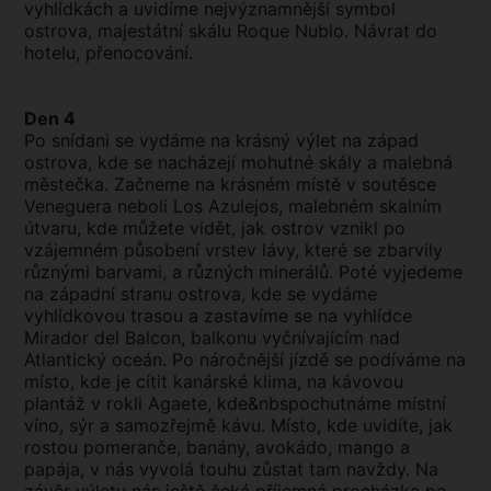
vyhlídkách a uvidíme nejvýznamnější symbol
ostrova, majestátní skálu Roque Nublo. Návrat do
hotelu, přenocování.
Den 4
Po snídani se vydáme na krásný výlet na západ
ostrova, kde se nacházejí mohutné skály a malebná
městečka. Začneme na krásném místě v soutěsce
Veneguera neboli Los Azulejos, malebném skalním
útvaru, kde můžete vidět, jak ostrov vznikl po
vzájemném působení vrstev lávy, které se zbarvily
různými barvami, a různých minerálů. Poté vyjedeme
na západní stranu ostrova, kde se vydáme
vyhlídkovou trasou a zastavíme se na vyhlídce
Mirador del Balcon, balkonu vyčnívajícím nad
Atlantický oceán. Po náročnější jízdě se podíváme na
místo, kde je cítit kanárské klima, na kávovou
plantáž v rokli Agaete, kde&nbspochutnáme místní
víno, sýr a samozřejmě kávu. Místo, kde uvidíte, jak
rostou pomeranče, banány, avokádo, mango a
papája, v nás vyvolá touhu zůstat tam navždy. Na