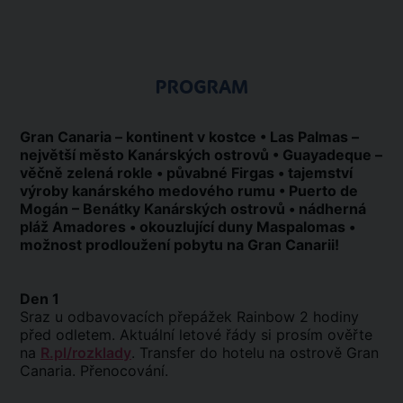
PROGRAM
Gran Canaria – kontinent v kostce • Las Palmas –
největší město Kanárských ostrovů • Guayadeque –
věčně zelená rokle • půvabné Firgas • tajemství
výroby kanárského medového rumu • Puerto de
Mogán – Benátky Kanárských ostrovů • nádherná
pláž Amadores • okouzlující duny Maspalomas •
možnost prodloužení pobytu na Gran Canarii!
Den 1
Sraz u odbavovacích přepážek Rainbow 2 hodiny
před odletem. Aktuální letové řády si prosím ověřte
na
R.pl/rozklady
. Transfer do hotelu na ostrově Gran
Canaria. Přenocování.