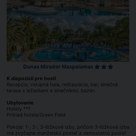
Dunas Mirador Maspalomas
K dispozícii pre hostí
Recepcia, vstupná hala, reštaurácia, bar, slnečná
terasa s ležadlami a slnečníkmi, bazén.
Ubytovanie
Hotely ***
Príklad hotela:Green Field
Pokoje: 1-, 2-, 3-lôžkové izby, pričom 3-lôžková izba
má zvyčajne manželskú posteľ a samostatnú posteľ