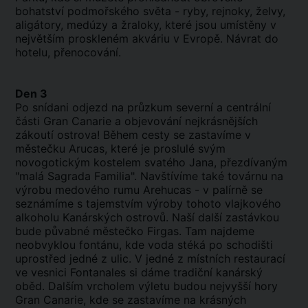
bohatství podmořského světa - ryby, rejnoky, želvy,
aligátory, medúzy a žraloky, které jsou umístěny v
největším proskleném akváriu v Evropě. Návrat do
hotelu, přenocování.
Den 3
Po snídani odjezd na průzkum severní a centrální
části Gran Canarie a objevování nejkrásnějších
zákoutí ostrova! Během cesty se zastavíme v
městečku Arucas, které je proslulé svým
novogotickým kostelem svatého Jana, přezdívaným
"malá Sagrada Familia". Navštívíme také továrnu na
výrobu medového rumu Arehucas - v palírně se
seznámíme s tajemstvím výroby tohoto vlajkového
alkoholu Kanárských ostrovů. Naší další zastávkou
bude půvabné městečko Firgas. Tam najdeme
neobvyklou fontánu, kde voda stéká po schodišti
uprostřed jedné z ulic. V jedné z místních restaurací
ve vesnici Fontanales si dáme tradiční kanárský
oběd. Dalším vrcholem výletu budou nejvyšší hory
Gran Canarie, kde se zastavíme na krásných