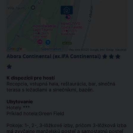
Abora Continental (ex.IFA Continental)
K dispozícii pre hostí
Recepcia, vstupná hala, reštaurácia, bar, slnečná
terasa s ležadlami a slnečníkmi, bazén.
Ubytovanie
Hotely ***
Príklad hotela:Green Field
Pokoje: 1-, 2-, 3-lôžkové izby, pričom 3-lôžková izba
má zvyčajne manželskú posteľ a samostatnú posteľ