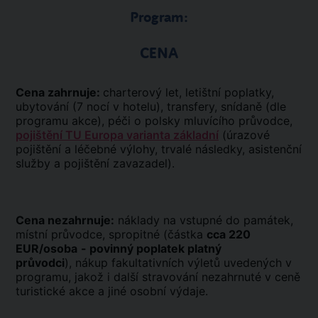
Program:
CENA
Cena zahrnuje:
charterový let, letištní poplatky,
ubytování (7 nocí v hotelu), transfery, snídaně (dle
programu akce), péči o polsky mluvícího průvodce,
pojištění TU Europa varianta základní
(úrazové
pojištění a léčebné výlohy, trvalé následky, asistenční
služby a pojištění zavazadel).
Cena nezahrnuje:
náklady na vstupné do památek,
místní průvodce, spropitné (částka
cca 220
EUR/osoba
- povinný poplatek platný
průvodci
), nákup fakultativních výletů uvedených v
programu, jakož i další stravování nezahrnuté v ceně
turistické akce a jiné osobní výdaje.