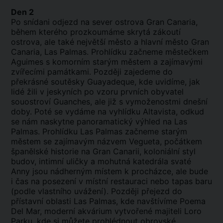
Den 2
Po snídani odjezd na sever ostrova Gran Canaria,
během kterého prozkoumáme skrytá zákoutí
ostrova, ale také největší město a hlavní město Gran
Canaria, Las Palmas. Prohlídku začneme městečkem
Aguimes s komorním starým městem a zajímavými
zvířecími památkami. Později zajedeme do
překrásné soutěsky Guayadeque, kde uvidíme, jak
lidé žili v jeskyních po vzoru prvních obyvatel
souostroví Guanches, ale již s vymoženostmi dnešní
doby. Poté se vydáme na vyhlídku Altavista, odkud
se nám naskytne panoramatický výhled na Las
Palmas. Prohlídku Las Palmas začneme starým
městem se zajímavým názvem Vegueta, počátkem
španělské historie na Gran Canarii, koloniální styl
budov, intimní uličky a mohutná katedrála svaté
Anny jsou nádherným místem k procházce, ale bude
i čas na posezení v místní restauraci nebo tapas baru
(podle vlastního uvážení). Později přejezd do
přístavní oblasti Las Palmas, kde navštívíme Poema
Del Mar, moderní akvárium vytvořené majiteli Loro
Parku, kde si můžete prohlédnout obrovské