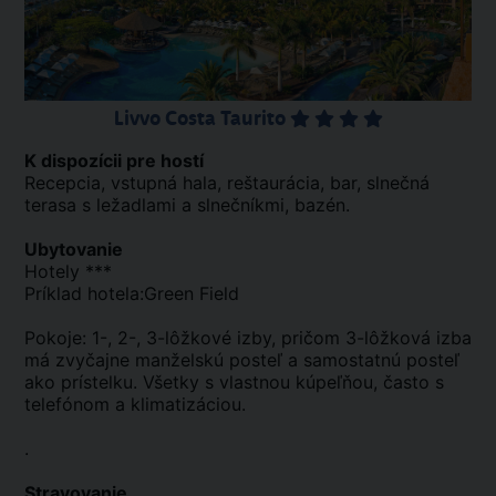
Livvo Costa Taurito
K dispozícii pre hostí
Recepcia, vstupná hala, reštaurácia, bar, slnečná
terasa s ležadlami a slnečníkmi, bazén.
Ubytovanie
Hotely ***
Príklad hotela:Green Field
Pokoje: 1-, 2-, 3-lôžkové izby, pričom 3-lôžková izba
má zvyčajne manželskú posteľ a samostatnú posteľ
ako prístelku. Všetky s vlastnou kúpeľňou, často s
telefónom a klimatizáciou.
.
Stravovanie