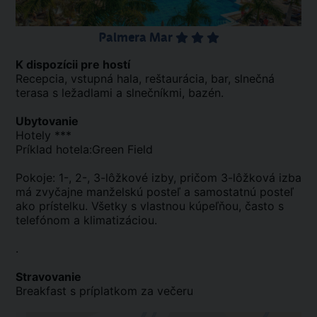
Palmera Mar
K dispozícii pre hostí
Recepcia, vstupná hala, reštaurácia, bar, slnečná
terasa s ležadlami a slnečníkmi, bazén.
Ubytovanie
Hotely ***
Príklad hotela:Green Field
Pokoje: 1-, 2-, 3-lôžkové izby, pričom 3-lôžková izba
má zvyčajne manželskú posteľ a samostatnú posteľ
ako prístelku. Všetky s vlastnou kúpeľňou, často s
telefónom a klimatizáciou.
.
Stravovanie
Breakfast s príplatkom za večeru