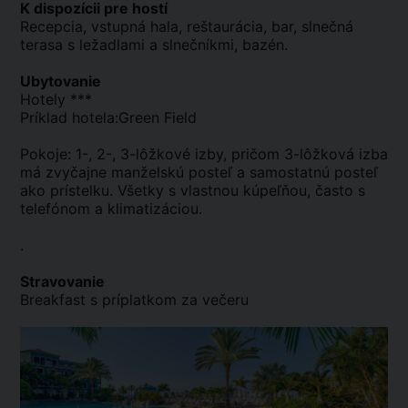
K dispozícii pre hostí
Recepcia, vstupná hala, reštaurácia, bar, slnečná
terasa s ležadlami a slnečníkmi, bazén.
Ubytovanie
Hotely ***
Príklad hotela:Green Field
Pokoje: 1-, 2-, 3-lôžkové izby, pričom 3-lôžková izba
má zvyčajne manželskú posteľ a samostatnú posteľ
ako prístelku. Všetky s vlastnou kúpeľňou, často s
telefónom a klimatizáciou.
.
Stravovanie
Breakfast s príplatkom za večeru