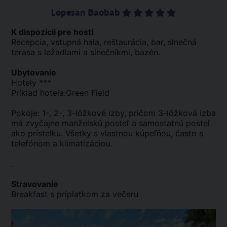
Lopesan Baobab
K dispozícii pre hostí
Recepcia, vstupná hala, reštaurácia, bar, slnečná
terasa s ležadlami a slnečníkmi, bazén.
Ubytovanie
Hotely ***
Príklad hotela:Green Field
Pokoje: 1-, 2-, 3-lôžkové izby, pričom 3-lôžková izba
má zvyčajne manželskú posteľ a samostatnú posteľ
ako prístelku. Všetky s vlastnou kúpeľňou, často s
telefónom a klimatizáciou.
.
Stravovanie
Breakfast s príplatkom za večeru