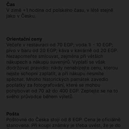
Čas
V zimě +1 hodina od polského času, v létě stejně
jako v Česku.
Orientační ceny
Večeře v restauraci od 70 EGP; voda 1l - 10 EGP;
pivo v baru od 20 EGP; káva v kavárně od 20 EGP.
Nezapomeňte smlouvat, zejména při větších
nákupech a nákupu suvenýrů. Vyplatí se však
dodržovat pravidlo: nikdy nenabízejte cenu, kterou
nejste schopni zaplatit, a při nákupu nesmíte
spěchat. Mnoho historických památek zavedlo
poplatky za fotografování, které se mohou
pohybovat od 70 až do 400 EGP. Zeptejte se na to
svého průvodce během výletů.
Pošta
Poštovné do Česka stojí od 8 EGP. Cena je oficiálně
stanovena. Při koupi známky je třeba uvést, že je do