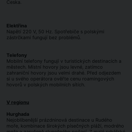
Česka.
Elektřina
Napětí 220 V, 50 Hz. Spotřebiče s polskými
zástrčkami fungují bez problémů.
Telefony
Mobilní telefony fungují v turistických destinacích a
městech. Místní hovory jsou levné, zatímco
zahraniční hovory jsou velmi drahé. Před odjezdem
si u svého operátora ověřte cenu roamingových
hovorů v polských mobilních sítích.
V regionu
Hurghada
Nejoblíbenější prázdninová destinace u Rudého
moře, kombinace širokých písečných pláží, modrého
moře a zaručeně slunečného počasí. Z malé rybářské