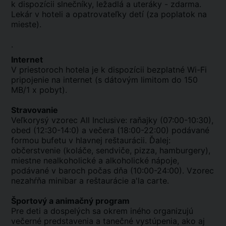
k dispozícii slnečníky, ležadlá a uteráky - zdarma.
Lekár v hoteli a opatrovateľky detí (za poplatok na
mieste).
.
Internet
V priestoroch hotela je k dispozícii bezplatné Wi-Fi
pripojenie na internet (s dátovým limitom do 150
MB/1 x pobyt).
Stravovanie
Veľkorysý vzorec All Inclusive: raňajky (07:00-10:30),
obed (12:30-14:0) a večera (18:00-22:00) podávané
formou bufetu v hlavnej reštaurácii. Ďalej:
občerstvenie (koláče, sendviče, pizza, hamburgery),
miestne nealkoholické a alkoholické nápoje,
podávané v baroch počas dňa (10:00-24:00). Vzorec
nezahŕňa minibar a reštaurácie a'la carte.
Športový a animačný program
Pre deti a dospelých sa okrem iného organizujú
večerné predstavenia a tanečné vystúpenia, ako aj