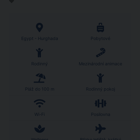
Egypt - Hurghada
Pobytové
Rodinný
Mezinárodní animace
Pláž do 100 m
Rodinný pokoj
Wi-Fi
Posilovna
Wellness
Blízko letiště, krátký