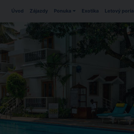
Úvod
Zájazdy
Ponuka
Exotika
Letový pori