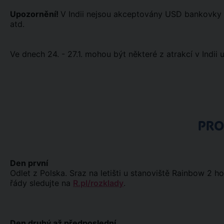
Upozornění!
V Indii nejsou akceptovány USD bankovky
atd.
Ve dnech 24. - 27.1. mohou být některé z atrakcí v Indii
PR
Den první
Odlet z Polska. Sraz na letišti u stanoviště Rainbow 2 
řády sledujte na
R.pl/rozklady
.
Den druhý až předposlední