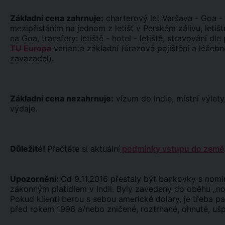
Základní cena zahrnuje:
charterový let Varšava - Goa -
mezipřistáním na jednom z letišť v Perském zálivu, letiš
na Goa, transfery: letiště - hotel - letiště, stravování 
TU Europa
varianta základní (úrazové pojištění a léčebné
zavazadel).
Základní cena nezahrnuje:
vízum do Indie, místní výlety,
výdaje.
Důležité!
Přečtěte si aktuální
podmínky vstupu do země
Upozornění:
Od 9.11.2016 přestaly být bankovky s nomin
zákonným platidlem v Indii. Byly zavedeny do oběhu „no
Pokud klienti berou s sebou americké dolary, je třeba p
před rokem 1996 a/nebo zničené, roztrhané, ohnuté, uš