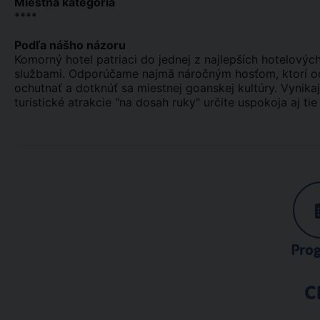
Miestna kategória
****
Podľa nášho názoru
Komorný hotel patriaci do jednej z najlepších hotelových
službami. Odporúčame najmä náročným hosťom, ktorí oc
ochutnať a dotknúť sa miestnej goanskej kultúry. Vynika
turistické atrakcie "na dosah ruky" určite uspokoja aj tie
Pro
C