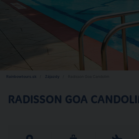
Rainbowtours.sk
Zájazdy
Radisson Goa Candolim
RADISSON GOA CANDOL