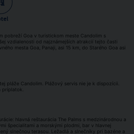
tel
m pobreží Goa v turistickom meste Candolim s
j vzdialenosti od najznámejších atrakcií tejto časti
vného mesta Goa, Panaji, asi 15 km, do Starého Goa asi
j pláže Candolim. Plážový servis nie je k dispozícii.
 príplatok.
aurácie: hlavná reštaurácia The Palms s medzinárodnou a
i špecialitami a morskými plodmi, bar v hlavnej
ený slnečnou terasou. Ležadlá a slnečníky pri bazéne a