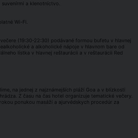
 suvenírmi a klenotníctvo.
latné Wi-Fi.
), večere (19:30-22:30) podávané formou bufetu v hlavnej
 nealkoholické a alkoholické nápoje v hlavnom bare od
lneho lístka v hlavnej reštaurácii a v reštaurácii Red
me, na jednej z najznámejších pláží Goa a v blízkosti
hrádza. Z času na čas hotel organizuje tematické večery.
o širokou ponukou masáží a ajurvédskych procedúr za