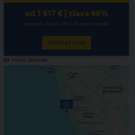
od 1 617 € | zľava 46%
dospelí 2, dieťa 0, izby 1, Ø cena za osobu
SPOČÍTAŤ CENU
POSLAŤ ZNÁMEMU