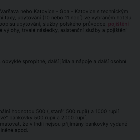
 Varšava nebo Katovice - Goa - Katovice s technickým
tní taxy, ubytování (10 nebo 11 nocí) ve vybraném hotelu
dle popisu ubytování, služby polského průvodce,
pojištění
 výlohy, trvalé následky, asistenční služby a pojištění
 obvyklé spropitné, další jídla a nápoje a další osobní
.
ální hodnotou 500 („staré“ 500 rupií) a 1000 rupií
vé“ bankovky 500 rupií a 2000 rupií.
amatovat, že v Indii nejsou přijímány bankovky vydané
piněné apod.