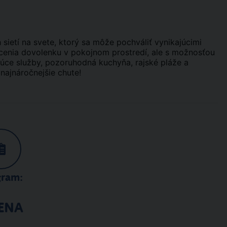
 sietí na svete, ktorý sa môže pochváliť vynikajúcimi
enia dovolenku v pokojnom prostredí, ale s možnosťou
júce služby, pozoruhodná kuchyňa, rajské pláže a
 najnáročnejšie chute!
gram:
ENA