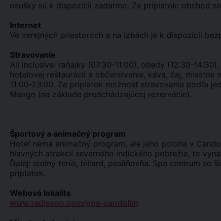
osušky sú k dispozícii zadarmo. Za príplatok: obchod so
Internet
Ve verejných priestoroch a na izbách je k dispozícii bezp
Stravovanie
All Inclusive: raňajky (07:30-11:00), obedy (12:30-14:30
hotelovej reštaurácii a občerstvenie, káva, čaj, miestne
11:00-23:00. Za príplatok možnosť stravovania podľa jedá
Mango (na základe predchádzajúcej rezervácie).
.
Športový a animačný program
Hotel nemá animačný program, ale jeho poloha v Candoli
hlavných atrakcií severného indického pobrežia, to vyna
Ďalej: stolný tenis, biliard, posilňovňa. Spa centrum s
príplatok.
Webová lokalita
www.radisson.com/goa-candolim