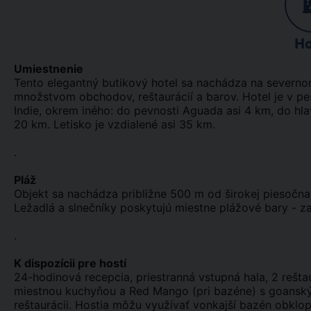
Ho
Umiestnenie
Tento elegantný butikový hotel sa nachádza na severno
množstvom obchodov, reštaurácií a barov. Hotel je v peše
Indie, okrem iného: do pevnosti Aguada asi 4 km, do hla
20 km. Letisko je vzdialené asi 35 km.
.
Pláž
Objekt sa nachádza približne 500 m od širokej piesočnate
Ležadlá a slnečníky poskytujú miestne plážové bary - za
.
K dispozícii pre hostí
24-hodinová recepcia, priestranná vstupná hala, 2 rešt
miestnou kuchyňou a Red Mango (pri bazéne) s goanským
reštaurácii. Hostia môžu využívať vonkajší bazén obklop