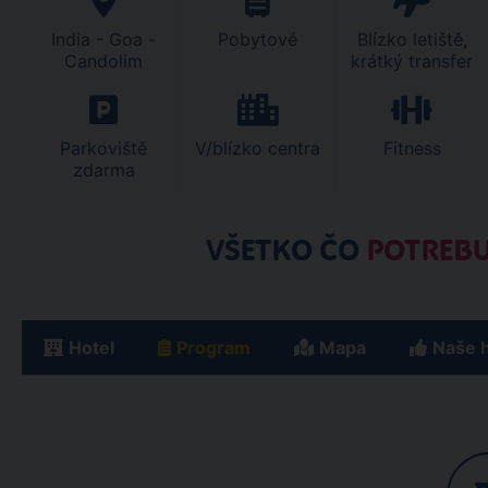
India - Goa -
Pobytové
Blízko letiště,
Candolim
krátký transfer
Parkoviště
V/blízko centra
Fitness
zdarma
VŠETKO ČO
POTREBU
Hotel
Program
Mapa
Naše 