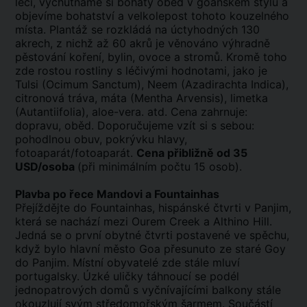
léčí, vychutnáme si bohatý oběd v goanském stylu a
objevíme bohatství a velkolepost tohoto kouzelného
místa. Plantáž se rozkládá na úctyhodných 130
akrech, z nichž až 60 akrů je věnováno výhradně
pěstování koření, bylin, ovoce a stromů. Kromě toho
zde rostou rostliny s léčivými hodnotami, jako je
Tulsi (Ocimum Sanctum), Neem (Azadirachta Indica),
citronová tráva, máta (Mentha Arvensis), limetka
(Autantiifolia), aloe-vera. atd. Cena zahrnuje:
dopravu, oběd. Doporučujeme vzít si s sebou:
pohodlnou obuv, pokrývku hlavy,
fotoaparát/fotoaparát.
Cena přibližně od 35
USD/osoba
(při minimálním počtu 15 osob).
Plavba po řece Mandovi a Fountainhas
Přejíždějte do Fountainhas, hispánské čtvrti v Panjim,
která se nachází mezi Ourem Creek a Althino Hill.
Jedná se o první obytné čtvrti postavené ve spěchu,
když bylo hlavní město Goa přesunuto ze staré Goy
do Panjim. Místní obyvatelé zde stále mluví
portugalsky. Úzké uličky táhnoucí se podél
jednopatrových domů s vyčnívajícími balkony stále
okouzlují svým středomořským šarmem. Součástí