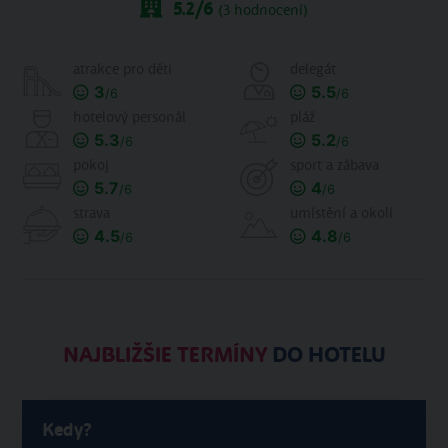
5.2
/6
(
3
hodnocení)
atrakce pro děti
delegát
3
5.5
/6
/6
hotelový personál
pláž
5.3
5.2
/6
/6
pokoj
sport a zábava
5.7
4
/6
/6
strava
umístění a okolí
4.5
4.8
/6
/6
NAJBLIŽŠIE TERMÍNY
DO HOTELU
Kedy?