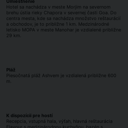
Umiestnenie
Hotel sa nachádza v meste Morjim na severnom
brehu ústia rieky Chapora v severnej časti Goa. Do
centra mesta, kde sa nachádza množstvo reštaurácií
a obchodov, je to približne 1 km. Medzinárodné
letisko MOPA v meste Manohar je vzdialené približne
29 km.
Pláž
Piesočnatá pláž Ashvem je vzdialená približne 600
m.
K dispozícii pre hostí
Recepcia, vstupná hala, výťah, hlavná reštaurácia
Flavour s medzinárodnou kuchyňou, bazén s