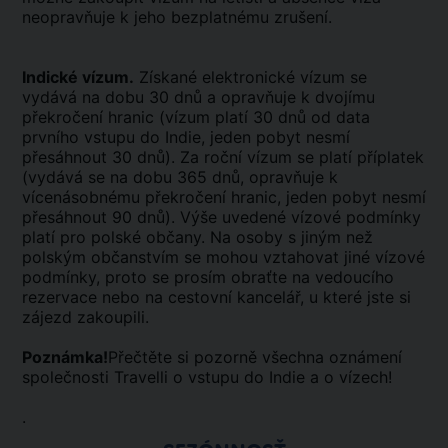
neopravňuje k jeho bezplatnému zrušení.
Indické vízum.
Získané elektronické vízum se
vydává na dobu 30 dnů a opravňuje k dvojímu
překročení hranic (vízum platí 30 dnů od data
prvního vstupu do Indie, jeden pobyt nesmí
přesáhnout 30 dnů). Za roční vízum se platí příplatek
(vydává se na dobu 365 dnů, opravňuje k
vícenásobnému překročení hranic, jeden pobyt nesmí
přesáhnout 90 dnů). Výše uvedené vízové podmínky
platí pro polské občany. Na osoby s jiným než
polským občanstvím se mohou vztahovat jiné vízové
podmínky, proto se prosím obraťte na vedoucího
rezervace nebo na cestovní kancelář, u které jste si
zájezd zakoupili.
Poznámka!
Přečtěte si pozorně všechna oznámení
společnosti Travelli o vstupu do Indie a o vízech!
.