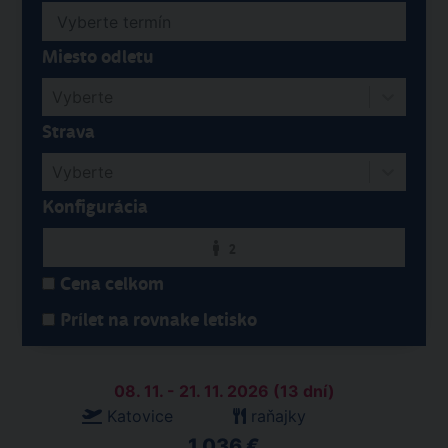
Miesto odletu
Vyberte
Strava
Vyberte
Konfigurácia
2
Cena celkom
Prílet na rovnake letisko
08. 11. - 21. 11. 2026 (13 dní)
Katovice
raňajky
1 036 €