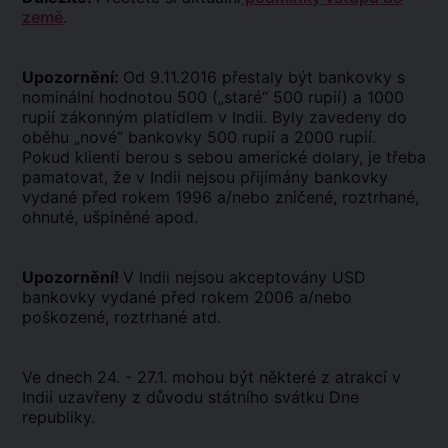
země
.
Upozornění:
Od 9.11.2016 přestaly být bankovky s
nominální hodnotou 500 („staré“ 500 rupií) a 1000
rupií zákonným platidlem v Indii. Byly zavedeny do
oběhu „nové“ bankovky 500 rupií a 2000 rupií.
Pokud klienti berou s sebou americké dolary, je třeba
pamatovat, že v Indii nejsou přijímány bankovky
vydané před rokem 1996 a/nebo zničené, roztrhané,
ohnuté, ušpiněné apod.
Upozornění!
V Indii nejsou akceptovány USD
bankovky vydané před rokem 2006 a/nebo
poškozené, roztrhané atd.
Ve dnech 24. - 27.1. mohou být některé z atrakcí v
Indii uzavřeny z důvodu státního svátku Dne
republiky.