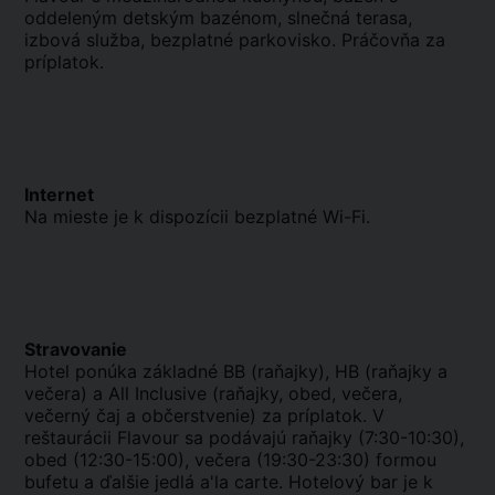
oddeleným detským bazénom, slnečná terasa,
izbová služba, bezplatné parkovisko. Práčovňa za
príplatok.
Internet
Na mieste je k dispozícii bezplatné Wi-Fi.
Stravovanie
Hotel ponúka základné BB (raňajky), HB (raňajky a
večera) a All Inclusive (raňajky, obed, večera,
večerný čaj a občerstvenie) za príplatok. V
reštaurácii Flavour sa podávajú raňajky (7:30-10:30),
obed (12:30-15:00), večera (19:30-23:30) formou
bufetu a ďalšie jedlá a'la carte. Hotelový bar je k