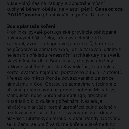
bude volný čas na nákupy a ochutnání místní
kuchyně během oběda (na vlastní pěst).
Cena od cca
30 USD/osoba
(při minimálním počtu 12 osob).
Goa a plantáže koření
Prohlídka bývalé portugalské provincie obklopené
palmovými háji u řeky, kde nás uchvátí věže
katedrál, zvonic a kopulovitých kostelů, které tvoří
nejpůsobivější památky Goa, jež je zároveň jedním z
nejlepších příkladů renesanční architektury na světě.
Navštívíme baziliku Bom Jesus, kde jsou uloženy
relikvie svatého Františka Xaverského, katedrálu a
kostel svatého Kajetána, postavené v 16. a 17. století.
Přejezd do města Ponda považovaného za srdce
hinduismu v Goa. Cestou se zastavíme v jednom z
chrámů postavených na počest bohyně Mahalasy,
Mangueshi nebo Shree Shantadurga, abychom
požádali o klid duše a požehnání. Následuje
návštěva plantáže koření uprostřed bujné zeleně v
okolí vesnice Curti. Ta je považována za jednu z
hlavních turistických atrakcí v okolí Pondy. Dozvíme
se, k čemu se používá různé koření a jaké neduhy