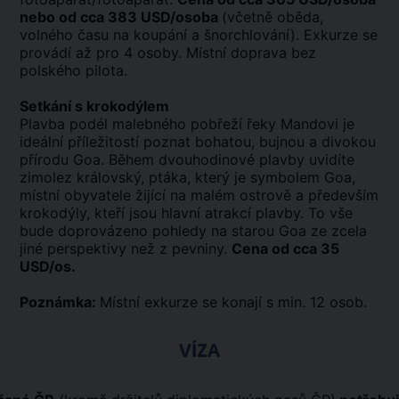
nebo od cca 383 USD/osoba
(včetně oběda,
volného času na koupání a šnorchlování). Exkurze se
provádí až pro 4 osoby. Místní doprava bez
polského pilota.
Setkání s krokodýlem
Plavba podél malebného pobřeží řeky Mandovi je
ideální příležitostí poznat bohatou, bujnou a divokou
přírodu Goa. Během dvouhodinové plavby uvidíte
zimolez královský, ptáka, který je symbolem Goa,
místní obyvatele žijící na malém ostrově a především
krokodýly, kteří jsou hlavní atrakcí plavby. To vše
bude doprovázeno pohledy na starou Goa ze zcela
jiné perspektivy než z pevniny.
Cena od cca 35
USD/os.
Poznámka:
Místní exkurze se konají s min. 12 osob.
VÍZA