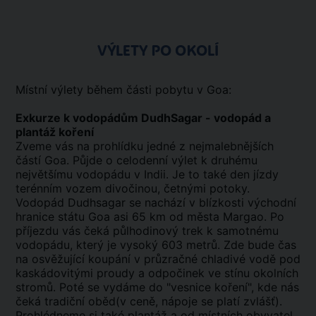
VÝLETY PO OKOLÍ
Místní výlety během části pobytu v Goa:
Exkurze k vodopádům DudhSagar - vodopád a
plantáž koření
Zveme vás na prohlídku jedné z nejmalebnějších
částí Goa. Půjde o celodenní výlet k druhému
největšímu vodopádu v Indii. Je to také den jízdy
terénním vozem divočinou, četnými potoky.
Vodopád Dudhsagar se nachází v blízkosti východní
hranice státu Goa asi 65 km od města Margao. Po
příjezdu vás čeká půlhodinový trek k samotnému
vodopádu, který je vysoký 603 metrů. Zde bude čas
na osvěžující koupání v průzračné chladivé vodě pod
kaskádovitými proudy a odpočinek ve stínu okolních
stromů. Poté se vydáme do "vesnice koření", kde nás
čeká tradiční oběd(v ceně, nápoje se platí zvlášť).
Prohlédneme si také plantáž a od místních obyvatel