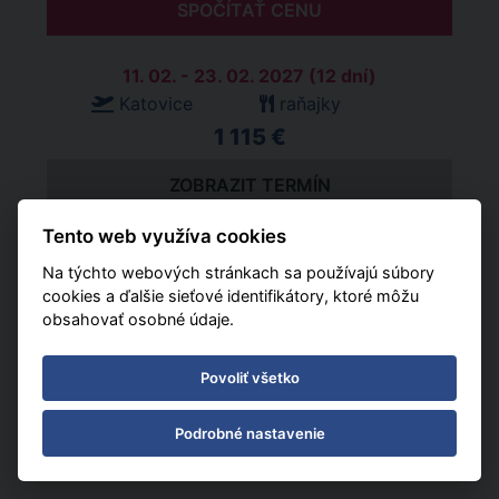
SPOČÍTAŤ CENU
11. 02. - 23. 02. 2027 (12 dní)
Katovice
raňajky
1 115 €
ZOBRAZIT TERMÍN
Tento web využíva cookies
SPOČÍTAŤ CENU
Na týchto webových stránkach sa používajú súbory
cookies a ďalšie sieťové identifikátory, ktoré môžu
obsahovať osobné údaje.
DALŠÍ STRÁNKA
Povoliť všetko
Podrobné nastavenie