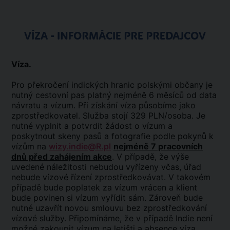
VÍZA - INFORMÁCIE PRE PREDAJCOV
Víza.
Pro překročení indických hranic polskými občany je
nutný cestovní pas platný nejméně 6 měsíců od data
návratu a vízum. Při získání víza působíme jako
zprostředkovatel. Služba stojí 329 PLN/osoba. Je
nutné vyplnit a potvrdit žádost o vízum a
poskytnout skeny pasů a fotografie podle pokynů k
vízům na
wizy.indie@R.pl
nejméně 7 pracovních
dnů před zahájením akce
. V případě, že výše
uvedené náležitosti nebudou vyřízeny včas, úřad
nebude vízové řízení zprostředkovávat. V takovém
případě bude poplatek za vízum vrácen a klient
bude povinen si vízum vyřídit sám. Zároveň bude
nutné uzavřít novou smlouvu bez zprostředkování
vízové služby. Připomínáme, že v případě Indie není
možné zakoupit vízum na letišti a absence víza