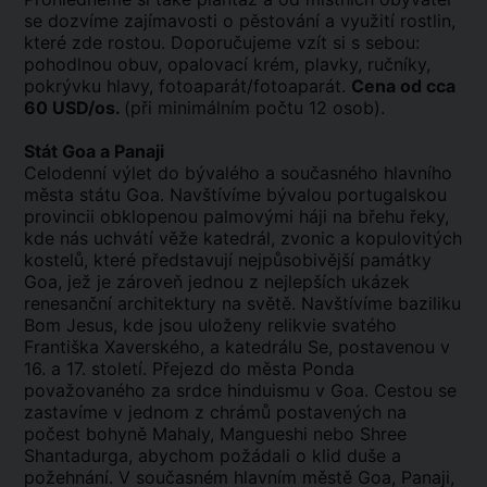
se dozvíme zajímavosti o pěstování a využití rostlin,
které zde rostou. Doporučujeme vzít si s sebou:
pohodlnou obuv, opalovací krém, plavky, ručníky,
pokrývku hlavy, fotoaparát/fotoaparát.
Cena od cca
60 USD/os.
(při minimálním počtu 12 osob).
Stát Goa a Panaji
Celodenní výlet do bývalého a současného hlavního
města státu Goa. Navštívíme bývalou portugalskou
provincii obklopenou palmovými háji na břehu řeky,
kde nás uchvátí věže katedrál, zvonic a kopulovitých
kostelů, které představují nejpůsobivější památky
Goa, jež je zároveň jednou z nejlepších ukázek
renesanční architektury na světě. Navštívíme baziliku
Bom Jesus, kde jsou uloženy relikvie svatého
Františka Xaverského, a katedrálu Se, postavenou v
16. a 17. století. Přejezd do města Ponda
považovaného za srdce hinduismu v Goa. Cestou se
zastavíme v jednom z chrámů postavených na
počest bohyně Mahaly, Mangueshi nebo Shree
Shantadurga, abychom požádali o klid duše a
požehnání. V současném hlavním městě Goa, Panaji,