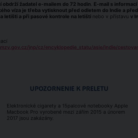
 obdrží žadatel e-mailem do 72 hodin
.
E-mail s informací
kého víza je třeba vytisknout před odletem do Indie a před
 letišti a při pasové kontrole na letišti
nebo v přístavu
v I
mací
/mzv.gov.cz/jnp/cz/encyklopedie_statu/asie/indie/cestovan
UPOZORNENIE K PRELETU
Elektronické cigarety a 15palcové notebooky Apple
Macbook Pro vyrobené mezi zářím 2015 a únorem
2017 jsou zakázány.