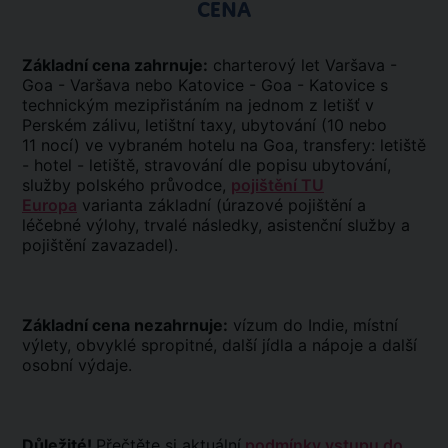
CENA
Základní cena zahrnuje:
charterový let Varšava -
Goa - Varšava nebo Katovice - Goa - Katovice s
technickým mezipřistáním na jednom z letišť v
Perském zálivu, letištní taxy, ubytování (10 nebo
11 nocí) ve vybraném hotelu na Goa, transfery: letiště
- hotel - letiště, stravování dle popisu ubytování,
služby polského průvodce,
pojištění TU
Europa
varianta základní (úrazové pojištění a
léčebné výlohy, trvalé následky, asistenční služby a
pojištění zavazadel).
Základní cena nezahrnuje:
vízum do Indie, místní
výlety, obvyklé spropitné, další jídla a nápoje a další
osobní výdaje.
Důležité!
Přečtěte si aktuální
podmínky vstupu do