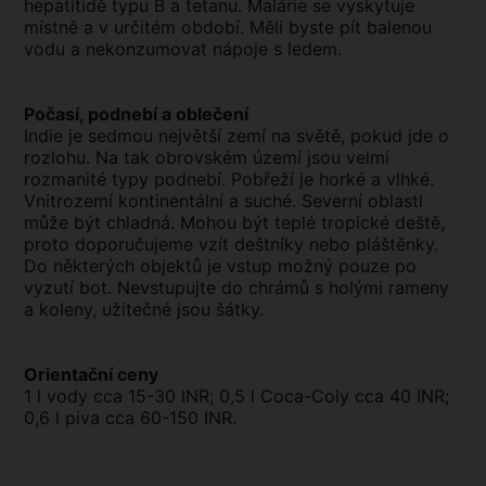
hepatitidě typu B a tetanu. Malárie se vyskytuje
místně a v určitém období. Měli byste pít balenou
vodu a nekonzumovat nápoje s ledem.
Počasí, podnebí a oblečení
Indie je sedmou největší zemí na světě, pokud jde o
rozlohu. Na tak obrovském území jsou velmi
rozmanité typy podnebí. Pobřeží je horké a vlhké.
Vnitrozemí kontinentální a suché. Severní oblastl
může být chladná. Mohou být teplé tropické deště,
proto doporučujeme vzít deštníky nebo pláštěnky.
Do některých objektů je vstup možný pouze po
vyzutí bot. Nevstupujte do chrámů s holými rameny
a koleny, užitečné jsou šátky.
Orientační ceny
1 l vody cca 15-30 INR; 0,5 l Coca-Coly cca 40 INR;
0,6 l piva cca 60-150 INR.