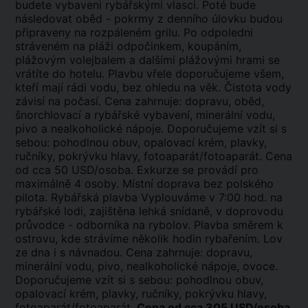
budete vybaveni rybářskými vlasci. Poté bude
následovat oběd - pokrmy z denního úlovku budou
připraveny na rozpáleném grilu. Po odpoledni
stráveném na pláži odpočinkem, koupáním,
plážovým volejbalem a dalšími plážovými hrami se
vrátíte do hotelu. Plavbu vřele doporučujeme všem,
kteří mají rádi vodu, bez ohledu na věk. Čistota vody
závisí na počasí. Cena zahrnuje: dopravu, oběd,
šnorchlovací a rybářské vybavení, minerální vodu,
pivo a nealkoholické nápoje. Doporučujeme vzít si s
sebou: pohodlnou obuv, opalovací krém, plavky,
ručníky, pokrývku hlavy, fotoaparát/fotoaparát. Cena
od cca 50 USD/osoba. Exkurze se provádí pro
maximálně 4 osoby. Místní doprava bez polského
pilota. Rybářská plavba Vyplouváme v 7:00 hod. na
rybářské lodi, zajištěna lehká snídaně, v doprovodu
průvodce - odborníka na rybolov. Plavba směrem k
ostrovu, kde strávíme několik hodin rybařením. Lov
ze dna i s návnadou. Cena zahrnuje: dopravu,
minerální vodu, pivo, nealkoholické nápoje, ovoce.
Doporučujeme vzít si s sebou: pohodlnou obuv,
opalovací krém, plavky, ručníky, pokrývku hlavy,
fotoaparát/fotoaparát.
Cena od cca 305 USD/osoba