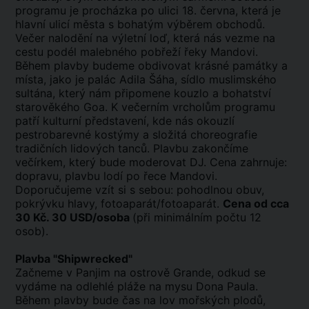
programu je procházka po ulici 18. června, která je
hlavní ulicí města s bohatým výběrem obchodů.
Večer nalodění na výletní loď, která nás vezme na
cestu podél malebného pobřeží řeky Mandovi.
Během plavby budeme obdivovat krásné památky a
místa, jako je palác Adila Šáha, sídlo muslimského
sultána, který nám připomene kouzlo a bohatství
starověkého Goa. K večerním vrcholům programu
patří kulturní představení, kde nás okouzlí
pestrobarevné kostýmy a složitá choreografie
tradičních lidových tanců. Plavbu zakončíme
večírkem, který bude moderovat DJ. Cena zahrnuje:
dopravu, plavbu lodí po řece Mandovi.
Doporučujeme vzít si s sebou: pohodlnou obuv,
pokrývku hlavy, fotoaparát/fotoaparát.
Cena od cca
30 Kč. 30 USD/osoba
(při minimálním počtu 12
osob).
Plavba "Shipwrecked"
Začneme v Panjim na ostrově Grande, odkud se
vydáme na odlehlé pláže na mysu Dona Paula.
Během plavby bude čas na lov mořských plodů,