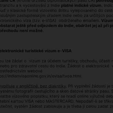
bčané ČR
(kromě držitelů diplomatických pasů ČR)
potřebuj
 tranzitu a k vycestování z Indie
platné indické vízum.
Indi
 buď v klasické formě vízového štítku vylepovaného do ces
íslušným zastupitelským úřadem Indie nebo za určitých po
ktronického víza (tzv. e-VISA) obdrženého emailem.
Vízum
bstarat ještě před odjezdem do Indie, obdržet jej až při p
 přechodu není možné.
 elektronické turistické vízum e-VISA
ou lze žádat o vízum za účelem turistiky, obchodu, účasti 
 nebo pro zdravotní cestu do Indie. Žádost o elektronické 
rostřednictvím webové
ps://indianvisaonline.gov.in/evisa/tvoa.html.
yplňuje v angličtině, bez diakritiky
. Při vyplnění žádosti je 
ystému fotografii cestujícího a sken datové stránky pasu. 
platba vízového poplatku, který se hradí online výlučně de
latební kartou VISA nebo MASTERCARD. Nepodaří-li se třikr
tečnit, systém žádost zablokuje a je třeba ji celou zadat z