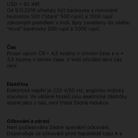
USD = 82 INR
Od 9.11.2016 přestaly být bankovky s nominální
hodnotou 500 ("staré" 500 rupií) a 1000 rupií
zákonným platidlem v Indii. Byly zavedeny do oběhu
"nové" bankovky 500 rupií a 2000 rupií.
Čas
Posun oproti ČR
+ 4,5 hodiny v zimním
čase a o +
3,5 hodiny v letním čase. V Indii oficiální letní čas
není.
Elektřina
Elektrické napětí je 220 V/50 Hz, anglicko-indický
standard. Ve většině hotelů jsou elektrické zástrčky
stejné jako u nás, není třeba žádná redukce.
Očkování a zdraví
Není požadováno žádné speciální očkování.
Doporučuje se očkování proti hepatitidě typu A a