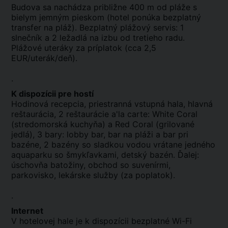
Budova sa nachádza približne 400 m od pláže s
bielym jemným pieskom (hotel ponúka bezplatný
transfer na pláž). Bezplatný plážový servis: 1
slnečník a 2 ležadlá na izbu od tretieho radu.
Plážové uteráky za príplatok (cca 2,5
EUR/uterák/deň).
.
K dispozícii pre hostí
Hodinová recepcia, priestranná vstupná hala, hlavná
reštaurácia, 2 reštaurácie a'la carte: White Coral
(stredomorská kuchyňa) a Red Coral (grilované
jedlá), 3 bary: lobby bar, bar na pláži a bar pri
bazéne, 2 bazény so sladkou vodou vrátane jedného
aquaparku so šmykľavkami, detský bazén. Ďalej:
úschovňa batožiny, obchod so suvenírmi,
parkovisko, lekárske služby (za poplatok).
.
Internet
V hotelovej hale je k dispozícii bezplatné Wi-Fi