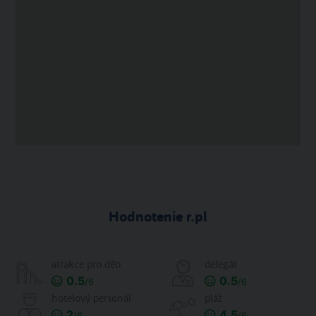
Hodnotenie r.pl
atrakce pro děti
delegát
0.5
0.5
/6
/6
hotelový personál
pláž
2
4.5
/6
/6