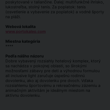
poskytované v taliančine. Ďalej: multifunkčné ihrisko,
lukostreľba, stolný tenis. Za poplatok: tenis
(osvetlenie a vybavenie za poplatok) a vodné športy
na pláži.
Webová lokalita
www.portokaleo.com
Miestna kategória
****
Podľa nášho názoru
Dobre vybavený rozsiahly hotelový komplex, ktorý
sa nachádza v pokojnej oblasti, so širokými
možnosťami zábavy pre deti a výhodnou formulou
all inclusive light zaručuje úspešnú rodinnú
dovolenku, ako aj dovolenku pre dvoch. Vďaka
rozsiahlemu športovému a rekreačnému zázemiu a
animačným aktivitám je ideálnym miestom na
aktívnu dovolenku.