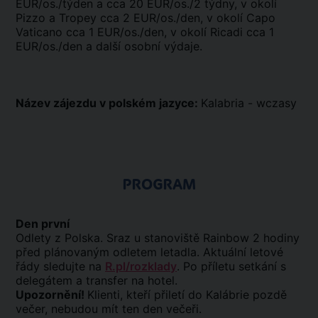
EUR/os./týden a cca 20 EUR/os./2 týdny, v okolí
Pizzo a Tropey cca 2 EUR/os./den, v okolí Capo
Vaticano cca 1 EUR/os./den, v okolí Ricadi cca 1
EUR/os./den a další osobní výdaje.
Název zájezdu v polském jazyce:
Kalabria - wczasy
PROGRAM
Den první
Odlety z Polska. Sraz u stanoviště Rainbow 2 hodiny
před plánovaným odletem letadla. Aktuální letové
řády sledujte na
R.pl/rozklady
. Po příletu setkání s
delegátem a transfer na hotel.
Upozornění!
Klienti, kteří přiletí do Kalábrie pozdě
večer, nebudou mít ten den večeři.