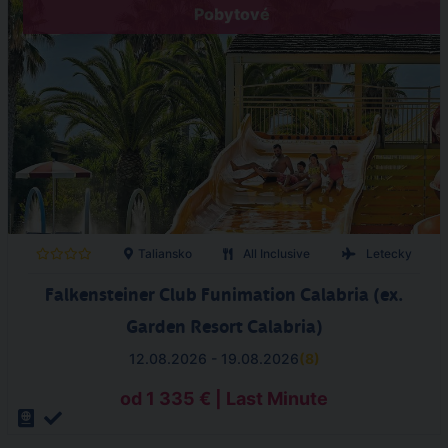
Pobytové
Taliansko
All Inclusive
Letecky
Falkensteiner Club Funimation Calabria (ex.
Garden Resort Calabria)
12.08.2026 - 19.08.2026
(
8
)
od 1 335 € | Last Minute