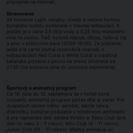
pripojenie na internet.
Stravovanie
All Inclusive Light: raňajky, obedy a večere formou
bohatého bufetu podávané v hlavnej reštaurácii. K
jedlám je v cene 0,5 litra vody a 0,25 litra miestneho
vína na osobu. Tiež: kolové nápoje, džúsy, ľadový čaj
a pivo v plážovom bare (10:00-19:00). Za príplatok:
jedlá a'la carte (nutná rezervácia vopred) v
reštauráciách Red Coral a White Coral a tradičná
talianska pizzeria s pecou na drevo otvorená od
21:30 (od polovice júna do polovice septembra).
.
Športový a animačný program
Od 19. júna do 10. septembra sa v hoteli koná
rozsiahly animačný program počas dňa aj večer. Pre
dospelých okrem iného: aerobik, lekcie tanca,
diskotéky, kultúrne podujatia v hotelovom amfiteátri
a pre najmenšie deti detské ihrisko a: Baby Club (pre
deti vo veku 3 - 7 rokov), Mini Club (8 - 11 rokov),
Junior Club (12 - 17 rokov). Všetky animácie sú