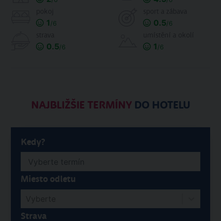
pokoj
sport a zábava
1
0.5
/6
/6
strava
umístění a okolí
0.5
1
/6
/6
NAJBLIŽŠIE TERMÍNY
DO HOTELU
Kedy?
Miesto odletu
Vyberte
Strava