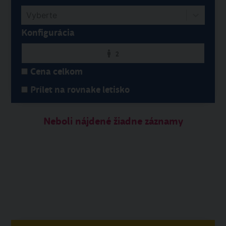
Vyberte
Konfigurácia
2
Cena celkom
Prílet na rovnake letisko
Neboli nájdené žiadne záznamy