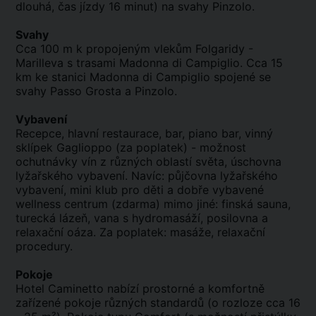
dlouhá, čas jízdy 16 minut) na svahy Pinzolo.
Svahy
Cca 100 m k propojeným vlekům Folgaridy -
Marilleva s trasami Madonna di Campiglio. Cca 15
km ke stanici Madonna di Campiglio spojené se
svahy Passo Grosta a Pinzolo.
Vybavení
Recepce, hlavní restaurace, bar, piano bar, vinný
sklípek Gaglioppo (za poplatek) - možnost
ochutnávky vín z různých oblastí světa, úschovna
lyžařského vybavení. Navíc: půjčovna lyžařského
vybavení, mini klub pro děti a dobře vybavené
wellness centrum (zdarma) mimo jiné: finská sauna,
turecká lázeň, vana s hydromasáží, posilovna a
relaxační oáza. Za poplatek: masáže, relaxační
procedury.
Pokoje
Hotel Caminetto nabízí prostorné a komfortně
zařízené pokoje různých standardů (o rozloze cca 16