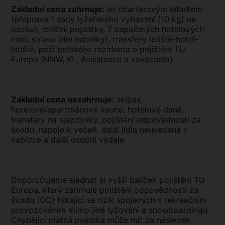
Základní cena zahrnuje:
let charterovým letadlem
(přeprava 1 sady lyžařského vybavení (10 kg) na
osobu), letištní poplatky, 7 započatých hotelových
nocí, stravu (dle nabídky), transfery letiště-hotel-
letiště, péči polského rezidenta a pojištění TU
Europa (NNW, KL, Assistance a zavazadla).
Základní cena nezahrnuje:
skipas,
hotelové/apartmánové kauce, hotelové daně,
transfery na sjezdovky, pojištění odpovědnosti za
škodu, nápoje k večeři, další jídla neuvedená v
nabídce a další osobní výdaje.
Doporučujeme sjednat si vyšší balíček pojištění TU
Europa, který zahrnuje pojištění odpovědnosti za
škodu (OC) týkající se rizik spojených s rekreačním
provozováním mimo jiné lyžování a snowboardingu.
Chybějící platná pojistka může mít za následek