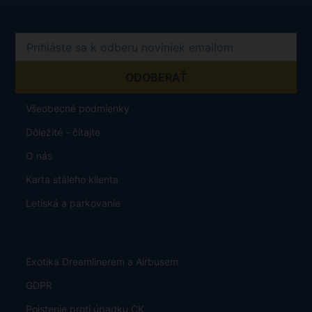
Všeobecné podmienky
Dôležité - čítajte
O nás
Karta stáleho klienta
Letiská a parkovanie
Exotika Dreamlinerem a Airbusem
GDPR
Poistenie proti úpadku CK