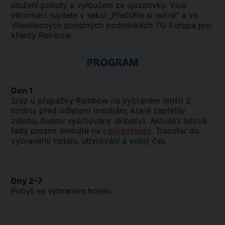
uložení pokuty a vyloučení ze sjezdovky. Více
informací najdete v sekci „Přečtěte si nutně“ a ve
Všeobecných pojistných podmínkách TU Europa pro
klienty Rainbow.
PROGRAM
Den 1
Sraz u přepážky Rainbow na vybraném letišti 2
hodiny před odletem (osobám, které zaplatily
zálohu, budou vyúčtovány skipasy). Aktuální letové
řády prosím sledujte na
r.pl/rozklady
. Transfer do
vybraného hotelu, ubytování a volný čas.
Dny 2–7
Pobyt ve vybraném hotelu.