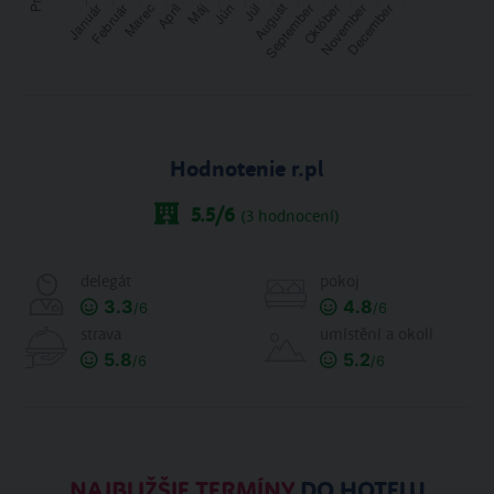
Hodnotenie r.pl
5.5
/6
(
3
hodnocení)
delegát
pokoj
3.3
4.8
/6
/6
strava
umístění a okolí
5.8
5.2
/6
/6
NAJBLIŽŠIE TERMÍNY
DO HOTELU