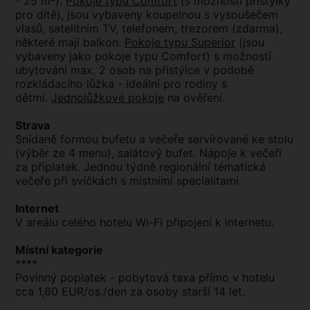
- 25 m²).
Pokoje typu Comfort
(s možností přistýlky
pro dítě), jsou vybaveny koupelnou s vysoušečem
vlasů, satelitním TV, telefonem, trezorem (zdarma),
některé mají balkon.
Pokoje typu Superior
(jsou
vybaveny jako pokoje typu Comfort) s možností
ubytování max. 2 osob na přistýlce v podobě
rozkládacího lůžka - ideální pro rodiny s
dětmi.
Jednolůžkové pokoje
na ověření.
Strava
Snídaně formou bufetu a večeře servírované ke stolu
(výběr ze 4 menu), salátový bufet. Nápoje k večeři
za příplatek. Jednou týdně regionální tématická
večeře při svíčkách s místními specialitami.
Internet
V areálu celého hotelu Wi-Fi připojení k internetu.
Místní kategorie
****
Povinný poplatek - pobytová taxa přímo v hotelu
cca 1,80 EUR/os./den za osoby starší 14 let.