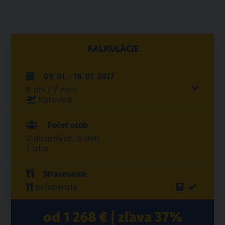
KALKULÁCIE
09. 01. - 16. 01. 2027
8 dní / 7 nocí
Katovice
Počet osôb
2 dospelých, 0 detí
1 izba
Stravovanie
polopenzia
od 1 268 € | zľava 37%