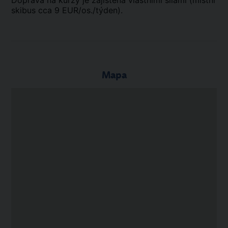
Doprava na kurzy je zajištěna vlastními silami (místní
skibus cca 9 EUR/os./týden).
Mapa