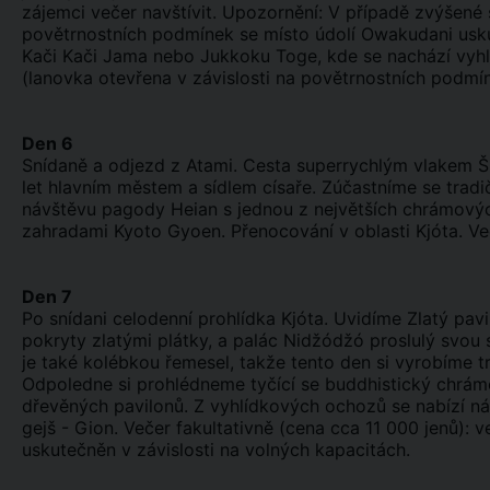
zájemci večer navštívit. Upozornění: V případě zvýšené 
povětrnostních podmínek se místo údolí Owakudani usku
Kači Kači Jama nebo Jukkoku Toge, kde se nachází vyhlí
(lanovka otevřena v závislosti na povětrnostních podmí
Den 6
Snídaně a odjezd z Atami. Cesta superrychlým vlakem Ši
let hlavním městem a sídlem císaře. Zúčastníme se trad
návštěvu pagody Heian s jednou z největších chrámových
zahradami Kyoto Gyoen. Přenocování v oblasti Kjóta. Več
Den 7
Po snídani celodenní prohlídka Kjóta. Uvidíme Zlatý pav
pokryty zlatými plátky, a palác Nidžódžó proslulý svo
je také kolébkou řemesel, takže tento den si vyrobíme t
Odpoledne si prohlédneme tyčící se buddhistický chrám
dřevěných pavilonů. Z vyhlídkových ochozů se nabízí n
gejš - Gion. Večer fakultativně (cena cca 11 000 jenů): 
uskutečněn v závislosti na volných kapacitách.