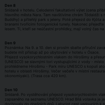
Den 8
Snídaně v hotelu. Celodenní fakultativní výlet (cena při
hlavního města Nara. Tam navštívíme chrám Tódaidži s n
Buddhy) a přilehlý park s jeleny. Poté přejezd do Kjóta 
branami tvořícími fotogenické tunely. Nakonec přejeď
lesem. Ti, kteří se neúčastní prohlídky, mají volný čas 
Den 9
Poznámka: Na 9. a 10. den si prosím sbalte příruční za
budete mít přístup až po ubytování v hotelu v Ósace.
Přejezd vysokorychlostním vlakem do Hirošimy a přesun
(UNESCO) se slavnými tori vystupujícími z vody - místo 
prohlédneme Hirošimu - Park míru UNESCO s kopulí a
hotelu v oblasti Hirošimy. Večer večeře v místní restaur
okonomiyaki). (Trasa cca 420 km).
Den 10
Snídaně. Po vystěhování přejezd vysokorychlostním vla
zapsaného na seznamu UNESCO. Hrad Bílá volavka je jed
dochovaly do dnešních dnů. Labyrint cest vedoucích k pev