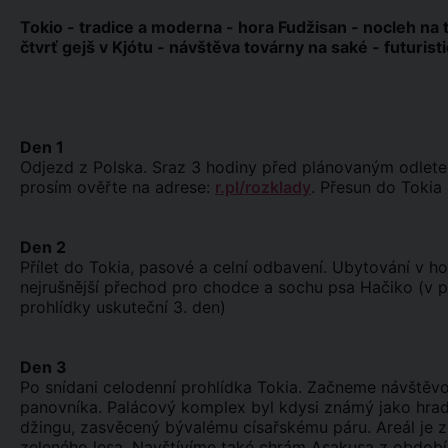
Tokio - tradice a moderna - hora Fudžisan - nocleh na t
čtvrť gejš v Kjótu - návštěva továrny na saké - futuris
Den 1
Odjezd z Polska. Sraz 3 hodiny před plánovaným odletem 
prosím ověřte na adrese:
r.pl/rozklady
. Přesun do Tokia
Den 2
Přílet do Tokia, pasové a celní odbavení. Ubytování v ho
nejrušnější přechod pro chodce a sochu psa Hačiko (v p
prohlídky uskuteční 3. den)
Den 3
Po snídani celodenní prohlídka Tokia. Začneme návštěv
panovníka. Palácový komplex byl kdysi známý jako hrad
džingu, zasvěcený bývalému císařskému páru. Areál je 
zeleného lesa. Navštívíme také chrám Asakusa z období 