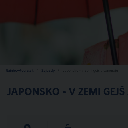
Rainbowtours.sk
Zájazdy
Japonsko - v zemi gejš a samurajů
JAPONSKO - V ZEMI GEJ