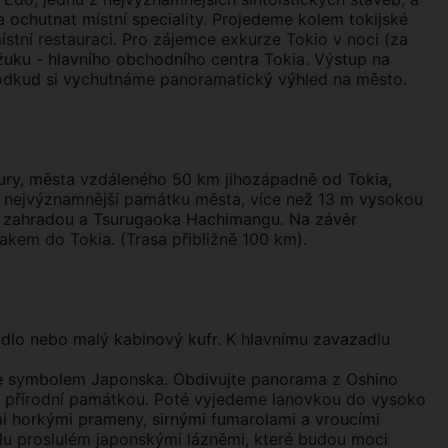
 ochutnat místní speciality. Projedeme kolem tokijské
stní restauraci. Pro zájemce exkurze Tokio v noci (za
žuku - hlavního obchodního centra Tokia. Výstup na
, odkud si vychutnáme panoramatický výhled na město.
ury, města vzdáleného 50 km jihozápadně od Tokia,
íme nejvýznamnější památku města, více než 13 m vysokou
e zahradou a Tsurugaoka Hachimangu. Na závěr
akem do Tokia. (Trasa přibližně 100 km).
zadlo nebo malý kabinový kufr. K hlavnímu zavazadlu
á je symbolem Japonska. Obdivujte panorama z Oshino
ou přírodní památkou. Poté vyjedeme lanovkou do vysoko
 horkými prameny, sirnými fumarolami a vroucími
telu proslulém japonskými lázněmi, které budou moci