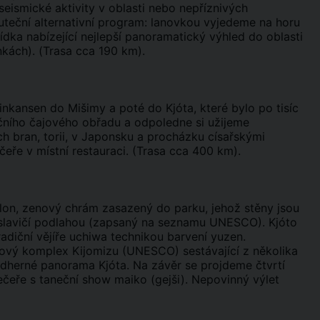
seismické aktivity v oblasti nebo nepříznivých
teční alternativní program: lanovkou vyjedeme na horu
dka nabízející nejlepší panoramatický výhled do oblasti
nkách). (Trasa cca 190 km).
nkansen do Mišimy a poté do Kjóta, které bylo po tisíc
ičního čajového obřadu a odpoledne si užijeme
 bran, torii, v Japonsku a procházku císařskými
eře v místní restauraci. (Trasa cca 400 km).
ilon, zenový chrám zasazený do parku, jehož stěny jsou
u slavičí podlahou (zapsaný na seznamu UNESCO). Kjóto
radiční vějíře uchiwa technikou barvení yuzen.
ový komplex Kijomizu (UNESCO) sestávající z několika
ádherné panorama Kjóta. Na závěr se projdeme čtvrtí
večeře s taneční show maiko (gejši). Nepovinný výlet