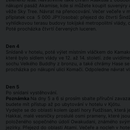
nákupní pasáž Akamise, kde si můžete koupit suvenýry a
věže Sky Tree. Návrat na přenocování. Večer večeře v mí
příplatek cca 5 000 JPY/osoba): přejezd do čtvrti Šind
vyhlídkovou terasu budovy tokijské metropolitní vlády
Poté procházka čtvrtí červených luceren.
Den 4
Snídaně v hotelu, poté výlet místním vláčkem do Kamak
které bylo sídlem vlády ve 12. až 14. století. zde uvid
sochu Velkého Buddhy z bronzu, a také chrámy Hase s
procházka po nákupní ulici Komači. Odpoledne návrat vl
Den 5
Po snídani vystěhování.
Poznámka
Na dny 5 a 6 si prosím sbalte příruční zava
budete mít přístup až po ubytování v hotelu v Kjótu.
Vydejte se do oblasti kolem úpatí hory Fudžisan, kter
Hakkai, malé vesničky proslulé osmi prameny, které js
položeného sopečného údolí Owakudani, známého svými
jezírky. Přejezd do oblasti Atami. Večeře a nocleh v ho