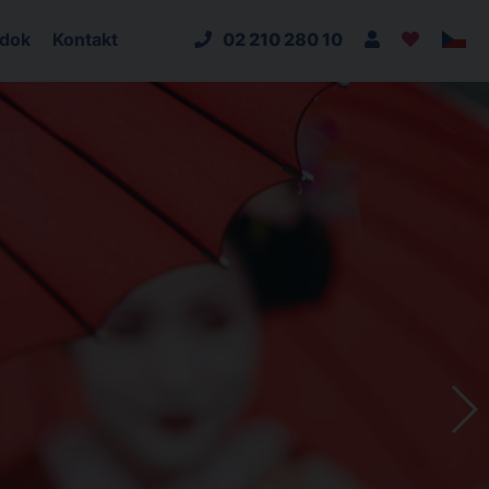
adok
Kontakt
02 210 280 10