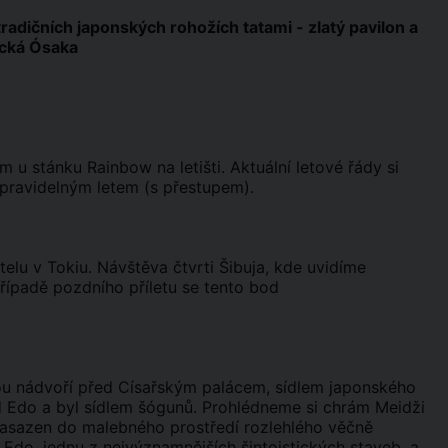
radičních japonských rohožích tatami - zlatý pavilon a
tická Ósaka
u stánku Rainbow na letišti. Aktuální letové řády si
 pravidelným letem (s přestupem).
telu v Tokiu. Návštěva čtvrti Šibuja, kde uvidíme
řípadě pozdního příletu se tento bod
ou nádvoří před Císařským palácem, sídlem japonského
 Edo a byl sídlem šógunů. Prohlédneme si chrám Meidži
zasazen do malebného prostředí rozlehlého věčně
Edo, jednu z nejvýznamnějších šintoistických staveb, a