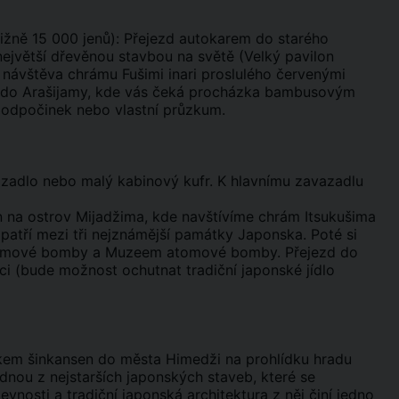
bližně 15 000 jenů): Přejezd autokarem do starého
ejvětší dřevěnou stavbou na světě (Velký pavilon
a návštěva chrámu Fušimi inari proslulého červenými
te do Arašijamy, kde vás čeká procházka bambusovým
na odpočinek nebo vlastní průzkum.
vazadlo nebo malý kabinový kufr. K hlavnímu zavazadlu
 na ostrov Mijadžima, kde navštívíme chrám Itsukušima
patří mezi tři nejznámější památky Japonska. Poté si
tomové bomby a Muzeem atomové bomby. Přejezd do
aci (bude možnost ochutnat tradiční japonské jídlo
kem šinkansen do města Himedži na prohlídku hradu
nou z nejstarších japonských staveb, které se
nosti a tradiční japonská architektura z něj činí jedno