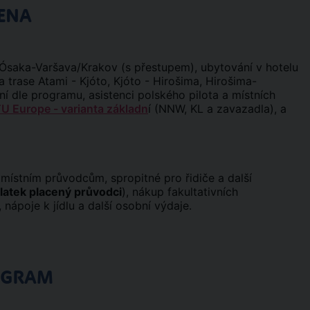
ENA
 Ósaka-Varšava/Krakov (s přestupem), ubytování v hotelu
 trase Atami - Kjóto, Kjóto - Hirošima, Hirošima-
í dle programu, asistenci polského pilota a místních
TU Europe - varianta základn
í (NNW, KL a zavazadla), a
ístním průvodcům, spropitné pro řidiče a další
latek placený průvodci
), nákup fakultativních
nápoje k jídlu a další osobní výdaje.
OGRAM