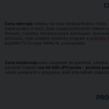
C
Cena zahrnuje:
letenku na trase Varšava/Krakov-Tokio,
(rezervováno 9 nocí), jízdu vysokorychlostním vlakem na
Himedži, transfery klimatizovaným autobusem, stravován
průvodců, výše uvedený turistický program a
pojištění 
pojištění TU Evropa (NNW, KL a zavazadla).
Cena nezahrnuje:
cenu vstupenek do památek, odměnu m
personál (celkem
cca 46 000 JPY/osoba
-
povinný pop
výletů uvedených v programu, další jídla během zájezdu, 
PR