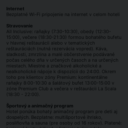
Internet
Bezplatné Wi-Fi pripojenie na internet v celom hoteli
Stravovanie
All Inclusive: raňajky (7:30-10:30), obedy (12:30-
15:00), večere (18:30-21:30) formou bohatého bufetu
v hlavnej reštaurácii alebo v tematických
reštauráciách (nutná rezervácia vopred). Káva,
sladkosti, zmrzlina a malé občerstvenie podávané
počas celého dňa v určených časoch a na určených
miestach. Miestne a značkové alkoholické a
nealkoholické nápoje k dispozícii do 24:00. Okrem
toho pre klientov zóny Premium: kontinentálne
raňajky 8:00-10:30 a šalátový bufet 13:00-15:00 v
zóne Premium Club a večera v reštaurácii La Scala
(18:30 - 22:00).
Športový a animačný program
Hotel ponúka bohatý animačný program pre deti aj
dospelých. Bezplatne: multišportové ihrisko,
posilňovňa a sauna (pre osoby od 16 rokov). Platené: