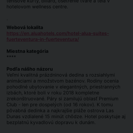
tenisové kurty, biliard, ošetrenie tváre a tela v
hotelovom wellness centre.
.
Webová lokalita
https://en.aluahotels.com/hotel-alua-suites-
fuerteventura-in-fuerteventura/
Miestna kategória
****
Podľa nášho názoru
Veľmi kvalitná prázdninová dedina s rozsiahlymi
animáciami a množstvom bazénov. Rodiny ocenia
pohodlné ubytovanie v elegantných, priestranných
izbách, ktoré boli v roku 2018 kompletne
zrekonštruované. Páry si zamilujú oblasť Premium
Club - len pre dospelých (od 16 rokov). K tomu
pôvabná dedinka a najkrajšie pláže ostrova Las
Dunas vzdialené 15 minút chôdze. Hotel poskytuje aj
bezplatnú kyvadlovú dopravu k dunám.