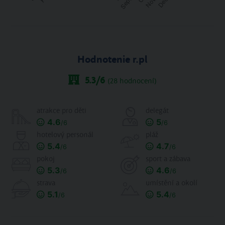
Hodnotenie r.pl
5.3
/6
(
28
hodnocení)
atrakce pro děti
delegát
4.6
5
/6
/6
hotelový personál
pláž
5.4
4.7
/6
/6
pokoj
sport a zábava
5.3
4.6
/6
/6
strava
umístění a okolí
5.1
5.4
/6
/6