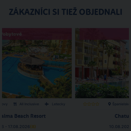
ZÁKAZNÍCI SI TIEŽ OBJEDNALI
Pobytové
trovy
All Inclusive
Letecky
Španielsko
Calma Beach Resort
Chatur
26 - 17.08.2026
(
8
)
10.08.202