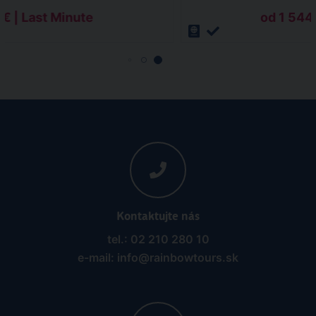
 € | Last Minute
od 1 544 
Kontaktujte nás
tel.: 02 210 280 10
e-mail: info@rainbowtours.sk