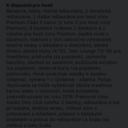
K dispozícii pre hostí
Recepcia, lobby, hlavná reštaurácia, 2 tematické
reštaurácie, 2 ďalšie reštaurácie pre hostí zóny
Premium Club) 6 barov (z toho 2 pre hostí zóny
Premium), 8 bazénov (vrátane 2 detských a 2
výlučne pre hostí zóny Premium, sladká voda v
bazénoch, niektoré z nich celoročne vyhrievané),
slnečné terasy s ležadlami a slnečníkmi, detské
ihrisko, detské kluby (4-12), Teen Lounge (13-16) pre
tínedžerov, práčovňa (za poplatok), úschovňa
batožiny, obchod so suvenírmi, požičovňa bicyklov
(za poplatok), tenisové kurty (za poplatok),
parkovisko. Hotel poskytuje uteráky k bazénu
(zdarma), výmena 1 x týždenne - zdarma. Počas
ubytovania sa môže vyžadovať záloha kreditnou
kartou alebo v hotovosti. Hotel kompletne
zrekonštruovaný do roku 2018. Prémiová zóna
Adults Only Club zahŕňa: 2 bazény, reštauráciu a bar
pri bazéne, slnečnú terasu, chillout zónu s
pohovkami a ležadlami, priestor s balijskými
posteľami a prístup do reštaurácie La Scala (na
večeru) a baru Scala.