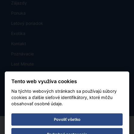
Zájazdy
Ponuka
Letový poriadok
Exotika
Kontakt
Poznávacie
Last Minute
Mapa
Tento web využíva cookies
Charterové letenky
Na týchto webových stránkach sa používajú súbory
Nastavenie cookies
cookies a ďalšie sieťové identifikátory, ktoré môžu
obsahovať osobné údaje.
Povoliť všetko