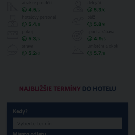
atrakce pro děti
delegát
4.5
5.3
/6
/6
hotelový personál
pláž
5.4
5.8
/6
/6
pokoj
sport a zábava
5.3
4.9
/6
/6
strava
umístění a okolí
5.2
5.7
/6
/6
NAJBLIŽŠIE TERMÍNY
DO HOTELU
Kedy?
Miesto odletu