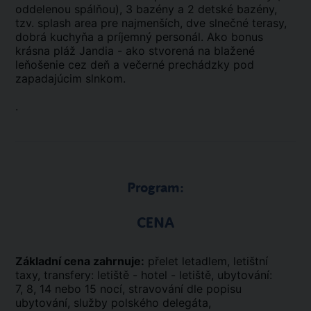
oddelenou spálňou), 3 bazény a 2 detské bazény,
tzv. splash area pre najmenších, dve slnečné terasy,
dobrá kuchyňa a príjemný personál. Ako bonus
krásna pláž Jandia - ako stvorená na blažené
leňošenie cez deň a večerné prechádzky pod
zapadajúcim slnkom.
.
Program:
CENA
Základní cena zahrnuje:
přelet letadlem, letištní
taxy, transfery: letiště - hotel - letiště, ubytování:
7, 8, 14 nebo 15 nocí, stravování dle popisu
ubytování, služby polského delegáta,