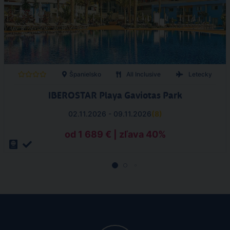
Španielsko
All Inclusive
Letecky
IBEROSTAR Playa Gaviotas Park
02.11.2026 - 09.11.2026
(
8
)
od 1 689 € | zľava 40%