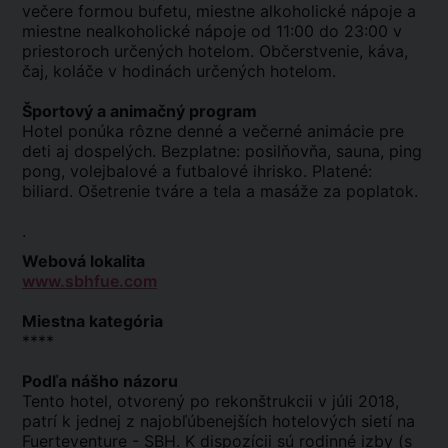
večere formou bufetu, miestne alkoholické nápoje a
miestne nealkoholické nápoje od 11:00 do 23:00 v
priestoroch určených hotelom. Občerstvenie, káva,
čaj, koláče v hodinách určených hotelom.
Športový a animačný program
Hotel ponúka rôzne denné a večerné animácie pre
deti aj dospelých. Bezplatne: posilňovňa, sauna, ping
pong, volejbalové a futbalové ihrisko. Platené:
biliard. Ošetrenie tváre a tela a masáže za poplatok.
.
Webová lokalita
www.sbhfue.com
Miestna kategória
****
Podľa nášho názoru
Tento hotel, otvorený po rekonštrukcii v júli 2018,
patrí k jednej z najobľúbenejších hotelových sietí na
Fuerteventure - SBH. K dispozícii sú rodinné izby (s