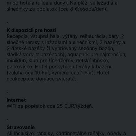
m od hotela (ulica a duny). Na pláži sú ležadlá a
slnečníky za poplatok (cca 8 €/osoba/deň).
.
K dispozícii pre hostí
Recepcia, vstupná hala, výťahy, reštaurácia, bary, 2
slnečné terasy s ležadlami a slnečníkmi, 3 bazény a
2 detské bazény (1 vyhrievaný sezónny bazén,
sladká voda v bazénoch), aquapark pre najmenších,
miniklub, klub pre tínedžerov, detské ihrisko,
parkovisko. Hotel poskytuje uteráky k bazénu
(záloha cca 10 Eur, výmena cca 1 Eur). Hotel
neakceptuje domáce zvieratá.
.
Internet
WiFi za poplatok cca 25 EUR/týždeň.
.
Stravovanie
All Inclusive: raňajky, kontinentálne raňajky, obedy a