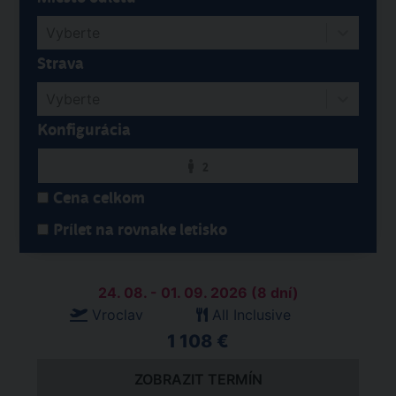
Vyberte
Strava
Vyberte
Konfigurácia
2
Cena celkom
Prílet na rovnake letisko
24. 08. - 01. 09. 2026 (8 dní)
Vroclav
All Inclusive
1 108 €
ZOBRAZIT TERMÍN