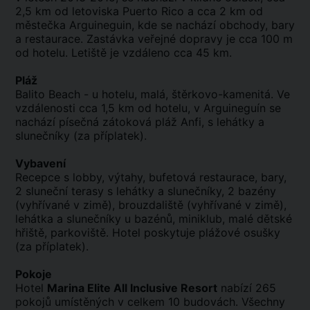
2,5 km od letoviska Puerto Rico a cca 2 km od
městečka Arguineguin, kde se nachází obchody, bary
a restaurace. Zastávka veřejné dopravy je cca 100 m
od hotelu. Letiště je vzdáleno cca 45 km.
Pláž
Balito Beach - u hotelu, malá, štěrkovo-kamenitá. Ve
vzdálenosti cca 1,5 km od hotelu, v Arguineguín se
nachází písečná zátoková pláž Anfi, s lehátky a
slunečníky (za příplatek).
Vybavení
Recepce s lobby, výtahy, bufetová restaurace, bary,
2 sluneční terasy s lehátky a slunečníky, 2 bazény
(vyhřívané v zimě), brouzdaliště (vyhřívané v zimě),
lehátka a slunečníky u bazénů, miniklub, malé dětské
hřiště, parkoviště. Hotel poskytuje plážové osušky
(za příplatek).
Pokoje
Hotel
Marina Elite All Inclusive Resort
nabízí 265
pokojů umístěných v celkem 10 budovách. Všechny