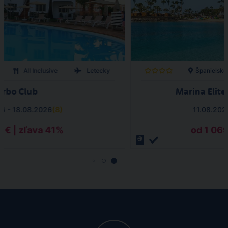
All Inclusive
Letecky
Španielsko
urbo Club
Marina Elite 
26 - 18.08.2026
(
8
)
11.08.202
2 € | zľava 41%
od 1 069