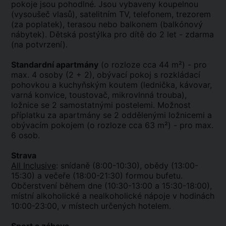
pokoje jsou pohodlné. Jsou vybaveny koupelnou
(vysoušeč vlasů), satelitním TV, telefonem, trezorem
(za poplatek), terasou nebo balkonem (balkónový
nábytek). Dětská postýlka pro dítě do 2 let - zdarma
(na potvrzení).
Standardní apartmány
(o rozloze cca 44 m²) - pro
max. 4 osoby (2 + 2), obývací pokoj s rozkládací
pohovkou a kuchyňským koutem (lednička, kávovar,
varná konvice, toustovač, mikrovlnná trouba),
ložnice se 2 samostatnými postelemi. Možnost
příplatku za apartmány se 2 oddělenými ložnicemi a
obývacím pokojem (o rozloze cca 63 m²) - pro max.
6 osob.
Strava
All Inclusive
: snídaně (8:00-10:30), obědy (13:00-
15:30) a večeře (18:00-21:30) formou bufetu.
Občerstvení během dne (10:30-13:00 a 15:30-18:00),
místní alkoholické a nealkoholické nápoje v hodinách
10:00-23:00, v místech určených hotelem.