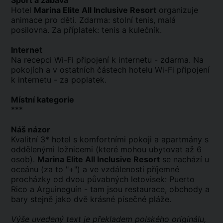
Sport a zábava
Hotel
Marina Elite All Inclusive Resort
organizuje
animace pro děti. Zdarma: stolní tenis, malá
posilovna. Za příplatek: tenis a kulečník.
Internet
Na recepci Wi-Fi připojení k internetu - zdarma. Na
pokojích a v ostatních částech hotelu Wi-Fi připojení
k internetu - za poplatek.
Místní kategorie
***
Náš názor
Kvalitní 3* hotel s komfortními pokoji a apartmány s
oddělenými ložnicemi (které mohou ubytovat až 6
osob).
Marina Elite All Inclusive Resort
se nachází u
oceánu (za to "+") a ve vzdálenosti příjemné
procházky od dvou půvabných letovisek: Puerto
Rico a Arguineguín - tam jsou restaurace, obchody a
bary stejně jako dvě krásné písečné pláže.
Výše uvedený text je překladem polského originálu,