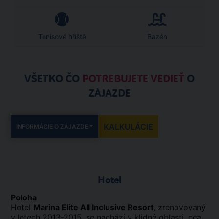
Tenisové hřiště
Bazén
VŠETKO ČO
POTREBUJETE VEDIEŤ
O
ZÁJAZDE
KALKULÁCIE
INFORMÁCIE O ZÁJAZDE
Hotel
Poloha
Hotel
Marina Elite All Inclusive Resort
, zrenovovaný
v letech 2013-2015, se nachází v klidné oblasti, cca