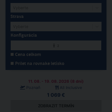
Vyberte
Strava
Vyberte
Konfigurácia
2
Cena celkom
Prílet na rovnake letisko
11. 08. - 19. 08. 2026 (8 dní)
Poznaň
All Inclusive
1 069 €
ZOBRAZIT TERMÍN