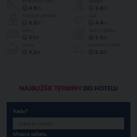
atrakce pro děti
delegát
4.8
3.9
/6
/6
hotelový personál
pláž
5.3
4.4
/6
/6
pokoj
sport a zábava
5.1
3.5
/6
/6
strava
umístění a okolí
5.3
5.3
/6
/6
NAJBLIŽŠIE TERMÍNY
DO HOTELU
Kedy?
Miesto odletu