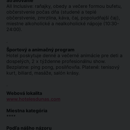
Stravovanie
All Inclusive: raňajky, obedy a večere formou bufetu,
občerstvenie počas dňa (studené a teplé
občerstvenie, zmrzlina, káva, čaj, popoludňajší čaj),
miestne alkoholické a nealkoholické nápoje (10:30-
24:00).
.
Športový a animačný program
Hotel poskytuje denné a večerné animácie pre deti a
dospelých, 2 x týždenne profesionálnu show.
Bezplatne: ping pong, posilňovňa. Platené: tenisový
kurt, biliard, masáže, salón krásy.
.
Webová lokalita
www.hotelesdunas.com
Miestna kategória
****
Podľa nášho názoru