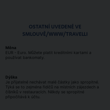
OSTATNÍ UVEDENÉ VE
SMLOUVĚ/WWW/TRAVELLI
Měna
EUR - Euro. Můžete platit kreditními kartami a
používat bankomaty.
Dýška
Je přijatelné nechávat malé částky jako spropitné.
Týká se to zejména řidičů na místních zájezdech a
číšníků v restauracích. Někdy se spropitné
připočítává k účtu.