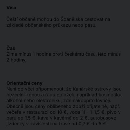
Visa
Čeští občané mohou do Španělska cestovat na
základě občanského průkazu nebo pasu.
Čas
Zima mínus 1 hodina proti českému času, léto mínus
2 hodiny.
Orientační ceny
Není od věci připomenout, že Kanárské ostrovy jsou
bezcelní zónou a řadu položek, například kosmetiku,
alkohol nebo elektroniku, zde nakoupíte levněji.
Obecně jsou ceny oblíbeného zboží přijatelné, např.
večeře v restauraci od 10 €, voda 1l - 1-1,5 €, pivo v
baru od 1,5 €, káva v kavárně od 2 €, autobusové
jízdenky v závislosti na trase od 0,7 € do 5 €.