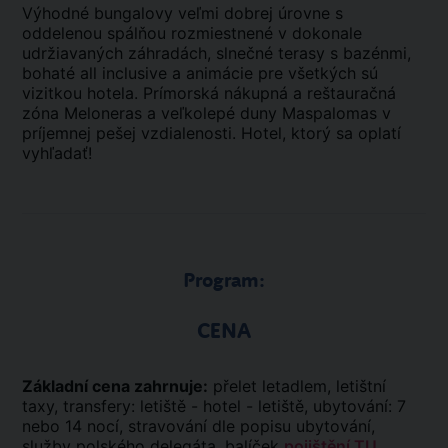
Výhodné bungalovy veľmi dobrej úrovne s
oddelenou spálňou rozmiestnené v dokonale
udržiavaných záhradách, slnečné terasy s bazénmi,
bohaté all inclusive a animácie pre všetkých sú
vizitkou hotela. Prímorská nákupná a reštauračná
zóna Meloneras a veľkolepé duny Maspalomas v
príjemnej pešej vzdialenosti. Hotel, ktorý sa oplatí
vyhľadať!
Program:
CENA
Základní cena zahrnuje:
přelet letadlem, letištní
taxy, transfery: letiště - hotel - letiště, ubytování: 7
nebo 14 nocí, stravování dle popisu ubytování,
služby polského delegáta, balíček
pojištění TU