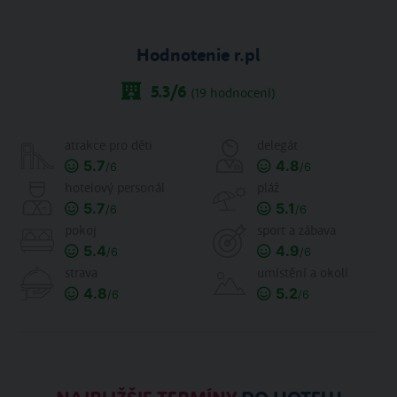
Hodnotenie r.pl
5.3
/6
(
19
hodnocení)
atrakce pro děti
delegát
5.7
4.8
/6
/6
hotelový personál
pláž
5.7
5.1
/6
/6
pokoj
sport a zábava
5.4
4.9
/6
/6
strava
umístění a okolí
4.8
5.2
/6
/6