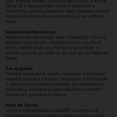
pláž a večer zábavu. Dlouhá písečná pláž, která se
táhne až k Maspalomas, vybízí k opalování a
odpočinku, zatímco nespočet barů, diskoték a klubů
zůstává otevřeno dlouho do noci a vy se můžete
bavit.
Maspalomas/Meloneras
Najdete zde nejznámější duny Kanárských ostrovů,
pobřežní promenádu, elegantní hotely a golfová
hřiště. Ideální místo pro milovníky procházek a
slunění, protože po pláži se dá dojít až do Playa del
Ingles.
San Augustin
Nachází se na okraji malého letoviska, které nabízí
veškeré vybavení a klidnou atmosféru. Písečná pláž
v zátoce nabízí ideální podmínky pro opalování a
procházky. Vesnička je také výborným výchozím
bodem pro poznávání ostrova.
Playa de Taurito
Jedno z nejznámějších koupališť na ostrově se
vyznačuje zálivovou pláží s klidnou vodou a bílým