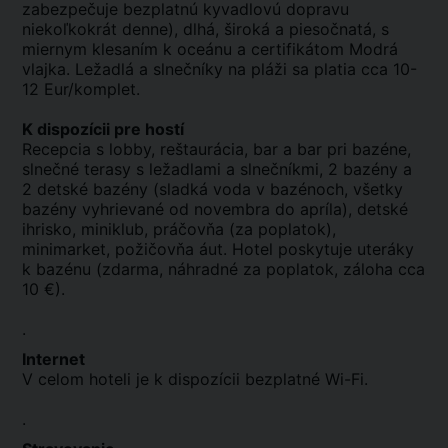
zabezpečuje bezplatnú kyvadlovú dopravu
niekoľkokrát denne), dlhá, široká a piesočnatá, s
miernym klesaním k oceánu a certifikátom Modrá
vlajka. Ležadlá a slnečníky na pláži sa platia cca 10-
12 Eur/komplet.
K dispozícii pre hostí
Recepcia s lobby, reštaurácia, bar a bar pri bazéne,
slnečné terasy s ležadlami a slnečníkmi, 2 bazény a
2 detské bazény (sladká voda v bazénoch, všetky
bazény vyhrievané od novembra do apríla), detské
ihrisko, miniklub, práčovňa (za poplatok),
minimarket, požičovňa áut. Hotel poskytuje uteráky
k bazénu (zdarma, náhradné za poplatok, záloha cca
10 €).
.
Internet
V celom hoteli je k dispozícii bezplatné Wi-Fi.
.