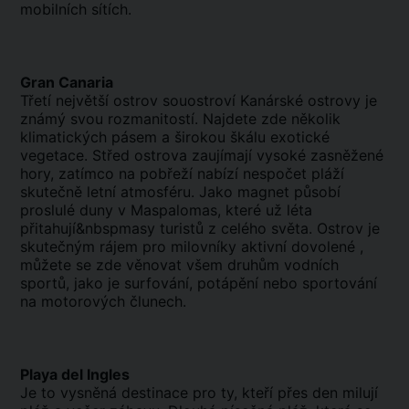
mobilních sítích.
Gran Canaria
Třetí největší ostrov souostroví Kanárské ostrovy je
známý svou rozmanitostí. Najdete zde několik
klimatických pásem a širokou škálu exotické
vegetace. Střed ostrova zaujímají vysoké zasněžené
hory, zatímco na pobřeží nabízí nespočet pláží
skutečně letní atmosféru. Jako magnet působí
proslulé duny v Maspalomas, které už léta
přitahují&nbspmasy turistů z celého světa. Ostrov je
skutečným rájem pro milovníky aktivní dovolené ,
můžete se zde věnovat všem druhům vodních
sportů, jako je surfování, potápění nebo sportování
na motorových člunech.
Playa del Ingles
Je to vysněná destinace pro ty, kteří přes den milují