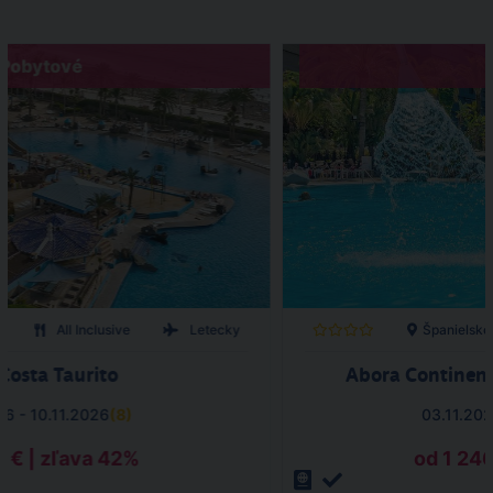
Pobytové
o
All Inclusive
Letecky
Španielsko
 Costa Taurito
Abora Continent
26 - 10.11.2026
(
8
)
03.11.202
9 € | zľava 42%
od 1 246