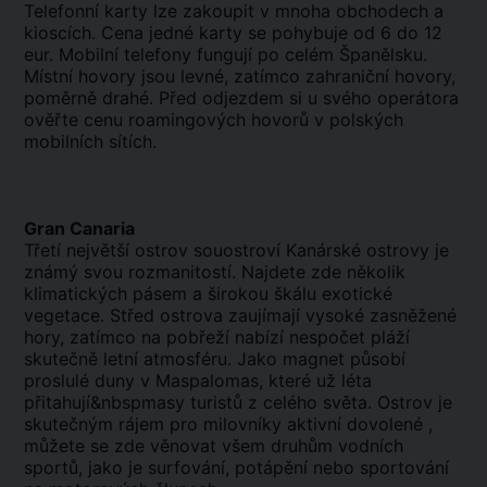
Telefonní karty lze zakoupit v mnoha obchodech a
kioscích. Cena jedné karty se pohybuje od 6 do 12
eur. Mobilní telefony fungují po celém Španělsku.
Místní hovory jsou levné, zatímco zahraniční hovory,
poměrně drahé. Před odjezdem si u svého operátora
ověřte cenu roamingových hovorů v polských
mobilních sítích.
Gran Canaria
Třetí největší ostrov souostroví Kanárské ostrovy je
známý svou rozmanitostí. Najdete zde několik
klimatických pásem a širokou škálu exotické
vegetace. Střed ostrova zaujímají vysoké zasněžené
hory, zatímco na pobřeží nabízí nespočet pláží
skutečně letní atmosféru. Jako magnet působí
proslulé duny v Maspalomas, které už léta
přitahují&nbspmasy turistů z celého světa. Ostrov je
skutečným rájem pro milovníky aktivní dovolené ,
můžete se zde věnovat všem druhům vodních
sportů, jako je surfování, potápění nebo sportování