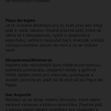
na motorových člunech.
Playa del Ingles
Je to vysněná destinace pro ty, kteří přes den milují
pláž a večer zábavu. Dlouhá písečná pláž, která se
táhne až k Maspalomas, vybízí k opalování a
odpočinku, zatímco nespočet barů, diskoték a klubů
zůstává otevřeno dlouho do noci a vy se můžete
bavit.
Maspalomas/Meloneras
Najdete zde nejznámější duny Kanárských ostrovů,
pobřežní promenádu, elegantní hotely a golfová
hřiště. Ideální místo pro milovníky procházek a
slunění, protože po pláži se dá dojít až do Playa del
Ingles.
San Augustin
Nachází se na okraji malého letoviska, které nabízí
veškeré vybavení a klidnou atmosféru. Písečná pláž
v zátoce nabízí ideální podmínky pro opalování a