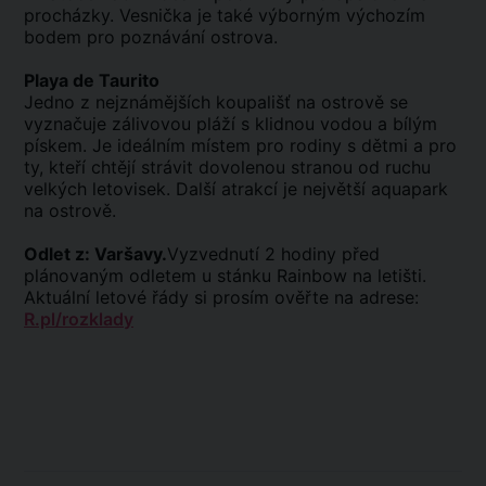
procházky. Vesnička je také výborným výchozím
bodem pro poznávání ostrova.
Playa de Taurito
Jedno z nejznámějších koupališť na ostrově se
vyznačuje zálivovou pláží s klidnou vodou a bílým
pískem. Je ideálním místem pro rodiny s dětmi a pro
ty, kteří chtějí strávit dovolenou stranou od ruchu
velkých letovisek. Další atrakcí je největší aquapark
na ostrově.
Odlet z: Varšavy.
Vyzvednutí 2 hodiny před
plánovaným odletem u stánku Rainbow na letišti.
Aktuální letové řády si prosím ověřte na adrese:
R.pl/rozklady