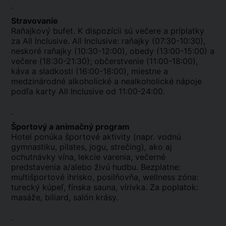
.
Stravovanie
Raňajkový bufet. K dispozícii sú večere a príplatky
za All Inclusive. All Inclusive: raňajky (07:30-10:30),
neskoré raňajky (10:30-12:00), obedy (13:00-15:00) a
večere (18:30-21:30); občerstvenie (11:00-18:00),
káva a sladkosti (16:00-18:00), miestne a
medzinárodné alkoholické a nealkoholické nápoje
podľa karty All Inclusive od 11:00-24:00.
.
Športový a animačný program
Hotel ponúka športové aktivity (napr. vodnú
gymnastiku, pilates, jogu, strečing), ako aj
ochutnávky vína, lekcie varenia, večerné
predstavenia a/alebo živú hudbu. Bezplatne:
multišportové ihrisko, posilňovňa, wellness zóna:
turecký kúpeľ, fínska sauna, vírivka. Za poplatok:
masáže, biliard, salón krásy.
.