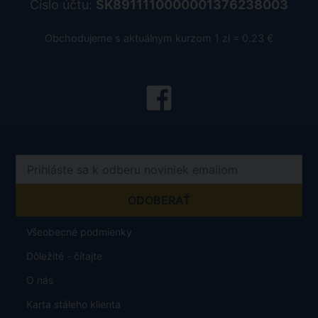
Číslo účtu:
SK8911110000001376238003
Obchodujeme s aktuálnym kurzom 1 zł = 0.23 €
Všeobecné podmienky
Dôležité - čítajte
O nás
Karta stáleho klienta