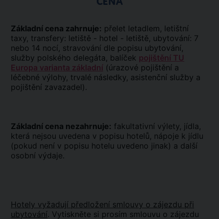
CENA
Základní cena zahrnuje:
přelet letadlem, letištní
taxy, transfery: letiště - hotel - letiště, ubytování: 7
nebo 14 nocí, stravování dle popisu ubytování,
služby polského delegáta, balíček
pojištění TU
Europa varianta základní
(úrazové pojištění a
léčebné výlohy, trvalé následky, asistenční služby a
pojištění zavazadel).
Základní cena nezahrnuje:
fakultativní výlety, jídla,
která nejsou uvedena v popisu hotelů, nápoje k jídlu
(pokud není v popisu hotelu uvedeno jinak) a další
osobní výdaje.
Hotely vyžadují předložení smlouvy o zájezdu při
ubytování
. Vytiskněte si prosím smlouvu o zájezdu