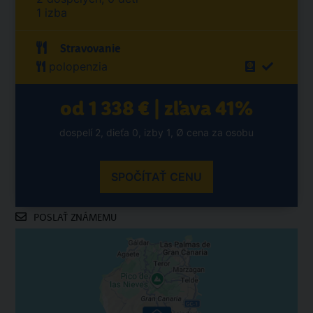
1 izba
Stravovanie
polopenzia
od 1 338 € | zľava 41%
dospelí 2, dieťa 0, izby 1, Ø cena za osobu
SPOČÍTAŤ CENU
POSLAŤ ZNÁMEMU