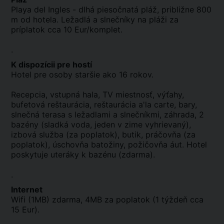
Playa del Ingles - dlhá piesočnatá pláž, približne 800
m od hotela. Ležadlá a slnečníky na pláži za
príplatok cca 10 Eur/komplet.
.
K dispozícii pre hostí
Hotel pre osoby staršie ako 16 rokov.
Recepcia, vstupná hala, TV miestnosť, výťahy,
bufetová reštaurácia, reštaurácia a'la carte, bary,
slnečná terasa s ležadlami a slnečníkmi, záhrada, 2
bazény (sladká voda, jeden v zime vyhrievaný),
izbová služba (za poplatok), butik, práčovňa (za
poplatok), úschovňa batožiny, požičovňa áut. Hotel
poskytuje uteráky k bazénu (zdarma).
.
Internet
Wifi (1MB) zdarma, 4MB za poplatok (1 týždeň cca
15 Eur).