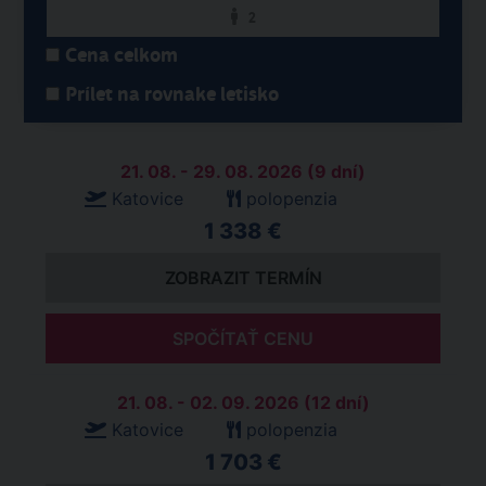
2
Cena celkom
Prílet na rovnake letisko
21. 08. - 29. 08. 2026 (9 dní)
Katovice
polopenzia
1 338 €
ZOBRAZIT TERMÍN
SPOČÍTAŤ CENU
21. 08. - 02. 09. 2026 (12 dní)
Katovice
polopenzia
1 703 €