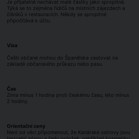
Je přijatelné nechávat malé částky jako spropitné.
Týká se to zejména řidičů na místních zájezdech a
číšníků v restauracích. Někdy se spropitné
připočítává k účtu.
Visa
Čeští občané mohou do Španělska cestovat na
základě občanského průkazu nebo pasu.
Čas
Zima mínus 1 hodina proti českému času, léto mínus
2 hodiny.
Orientační ceny
Není od věci připomenout, že Kanárské ostrovy jsou
bezcelní zónou a řadu položek, například kosmetiku,