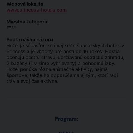
Webová lokalita
www.princess-hotels.com
Miestna kategória
****
Podľa nášho názoru
Hotel je súčasťou známej siete španielskych hotelov
Princess a je vhodný pre hostí od 16 rokov. Hostia
oceňujú pestrú stravu, udržiavanú exotickú záhradu,
2 bazény (1 v zime vyhrievaný) a pohodlné izby.
Hotel ponúka rôzne animačné aktivity, najmä
športové, takže ho odporúčame aj tým, ktorí radi
trávia svoj čas aktívne.
Program: