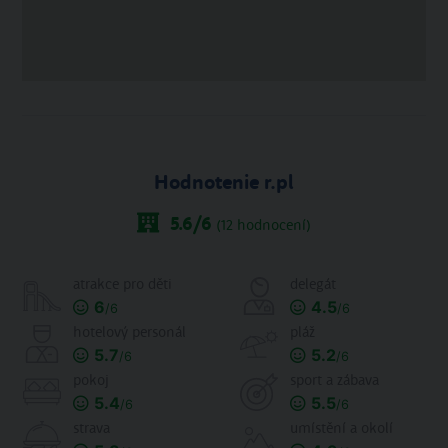
Hodnotenie r.pl
5.6
/6
(
12
hodnocení)
atrakce pro děti
delegát
6
4.5
/6
/6
hotelový personál
pláž
5.7
5.2
/6
/6
pokoj
sport a zábava
5.4
5.5
/6
/6
strava
umístění a okolí