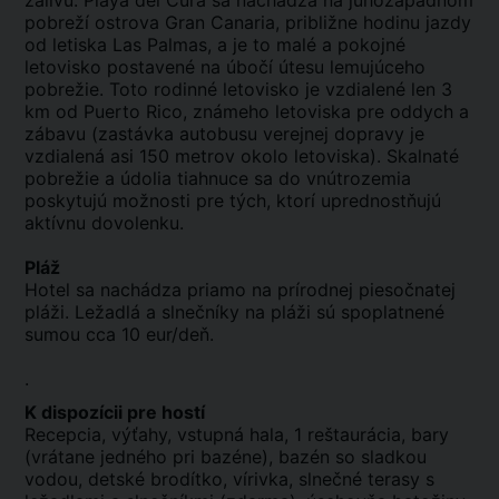
zálivu. Playa del Cura sa nachádza na juhozápadnom
pobreží ostrova Gran Canaria, približne hodinu jazdy
od letiska Las Palmas, a je to malé a pokojné
letovisko postavené na úbočí útesu lemujúceho
pobrežie. Toto rodinné letovisko je vzdialené len 3
km od Puerto Rico, známeho letoviska pre oddych a
zábavu (zastávka autobusu verejnej dopravy je
vzdialená asi 150 metrov okolo letoviska). Skalnaté
pobrežie a údolia tiahnuce sa do vnútrozemia
poskytujú možnosti pre tých, ktorí uprednostňujú
aktívnu dovolenku.
Pláž
Hotel sa nachádza priamo na prírodnej piesočnatej
pláži. Ležadlá a slnečníky na pláži sú spoplatnené
sumou cca 10 eur/deň.
.
K dispozícii pre hostí
Recepcia, výťahy, vstupná hala, 1 reštaurácia, bary
(vrátane jedného pri bazéne), bazén so sladkou
vodou, detské brodítko, vírivka, slnečné terasy s