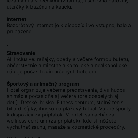
ležadlami a slnečníkmi (zdarma), úschovňa batožiny,
uteráky k bazénu na kauciu.
Internet
Bezdrôtový internet je k dispozícii vo vstupnej hale a
pri bazéne.
.
Stravovanie
All Inclusive: raňajky, obedy a večere formou bufetu,
občerstvenie a miestne alkoholické a nealkoholické
nápoje počas hodín určených hotelom.
Športový a animačný program
Hotel organizuje večerné predstavenia, živú hudbu,
animácie počas dňa aj večera (pre dospelých aj
deti). Detské ihrisko. Fitness centrum, stolný tenis,
biliard, šípky, ihrisko na plážový futbal. Vodné športy
k dispozícii za príplatok. V hoteli sa nachádza
wellness centrum (za príplatok), kde si môžete
vychutnať saunu, masáže a kozmetické procedúry.