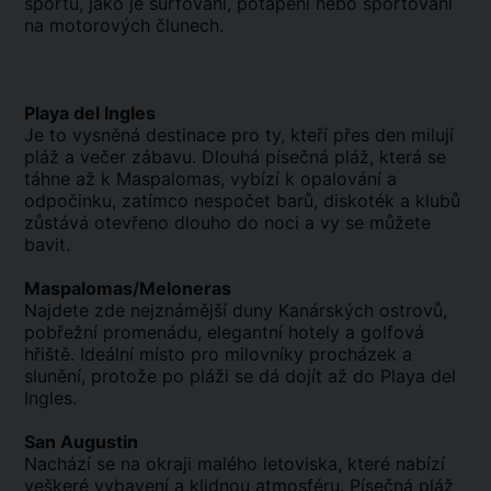
sportů, jako je surfování, potápění nebo sportování
na motorových člunech.
Playa del Ingles
Je to vysněná destinace pro ty, kteří přes den milují
pláž a večer zábavu. Dlouhá písečná pláž, která se
táhne až k Maspalomas, vybízí k opalování a
odpočinku, zatímco nespočet barů, diskoték a klubů
zůstává otevřeno dlouho do noci a vy se můžete
bavit.
Maspalomas/Meloneras
Najdete zde nejznámější duny Kanárských ostrovů,
pobřežní promenádu, elegantní hotely a golfová
hřiště. Ideální místo pro milovníky procházek a
slunění, protože po pláži se dá dojít až do Playa del
Ingles.
San Augustin
Nachází se na okraji malého letoviska, které nabízí
veškeré vybavení a klidnou atmosféru. Písečná pláž