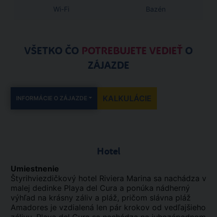
Wi-Fi
Bazén
VŠETKO ČO
POTREBUJETE VEDIEŤ
O
ZÁJAZDE
KALKULÁCIE
INFORMÁCIE O ZÁJAZDE
Hotel
Umiestnenie
Štyrihviezdičkový hotel Riviera Marina sa nachádza v
malej dedinke Playa del Cura a ponúka nádherný
výhľad na krásny záliv a pláž, pričom slávna pláž
Amadores je vzdialená len pár krokov od vedľajšieho