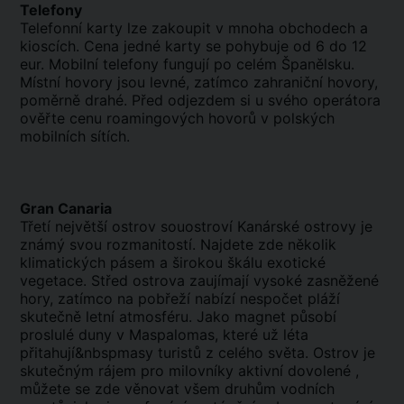
Telefony
Telefonní karty lze zakoupit v mnoha obchodech a
kioscích. Cena jedné karty se pohybuje od 6 do 12
eur. Mobilní telefony fungují po celém Španělsku.
Místní hovory jsou levné, zatímco zahraniční hovory,
poměrně drahé. Před odjezdem si u svého operátora
ověřte cenu roamingových hovorů v polských
mobilních sítích.
Gran Canaria
Třetí největší ostrov souostroví Kanárské ostrovy je
známý svou rozmanitostí. Najdete zde několik
klimatických pásem a širokou škálu exotické
vegetace. Střed ostrova zaujímají vysoké zasněžené
hory, zatímco na pobřeží nabízí nespočet pláží
skutečně letní atmosféru. Jako magnet působí
proslulé duny v Maspalomas, které už léta
přitahují&nbspmasy turistů z celého světa. Ostrov je
skutečným rájem pro milovníky aktivní dovolené ,
můžete se zde věnovat všem druhům vodních