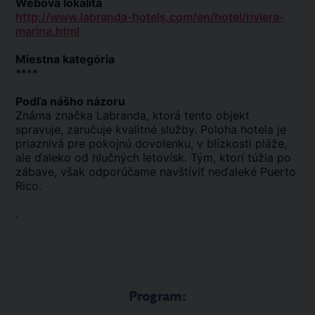
Webová lokalita
http://www.labranda-hotels.com/en/hotel/riviera-
marina.html
Miestna kategória
****
Podľa nášho názoru
Známa značka Labranda, ktorá tento objekt
spravuje, zaručuje kvalitné služby. Poloha hotela je
priaznivá pre pokojnú dovolenku, v blízkosti pláže,
ale ďaleko od hlučných letovísk. Tým, ktorí túžia po
zábave, však odporúčame navštíviť neďaleké Puerto
Rico.
.
Program: