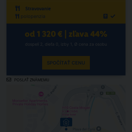
Stravovanie
polopenzia
od 1 320 € | zľava 44%
dospelí 2, dieťa 0, izby 1, Ø cena za osobu
SPOČÍTAŤ CENU
POSLAŤ ZNÁMEMU