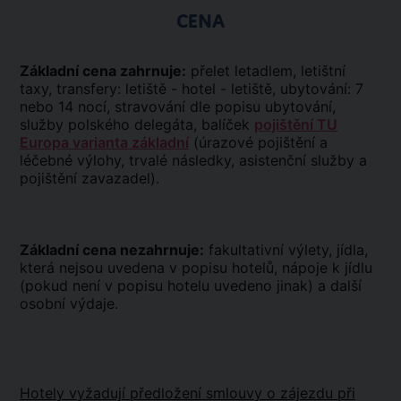
CENA
Základní cena zahrnuje:
přelet letadlem, letištní
taxy, transfery: letiště - hotel - letiště, ubytování: 7
nebo 14 nocí, stravování dle popisu ubytování,
služby polského delegáta, balíček
pojištění TU
Europa varianta základní
(úrazové pojištění a
léčebné výlohy, trvalé následky, asistenční služby a
pojištění zavazadel).
Základní cena nezahrnuje:
fakultativní výlety, jídla,
která nejsou uvedena v popisu hotelů, nápoje k jídlu
(pokud není v popisu hotelu uvedeno jinak) a další
osobní výdaje.
Hotely vyžadují předložení smlouvy o zájezdu při