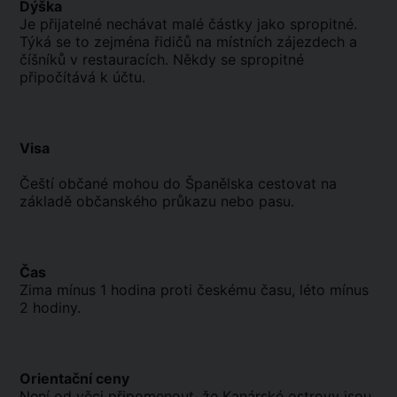
Dýška
Je přijatelné nechávat malé částky jako spropitné.
Týká se to zejména řidičů na místních zájezdech a
číšníků v restauracích. Někdy se spropitné
připočítává k účtu.
Visa
Čeští občané mohou do Španělska cestovat na
základě občanského průkazu nebo pasu.
Čas
Zima mínus 1 hodina proti českému času, léto mínus
2 hodiny.
Orientační ceny
Není od věci připomenout, že Kanárské ostrovy jsou