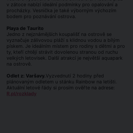
v zátoce nabízí ideální podmínky pro opalování a
procházky. Vesnička je také výborným výchozím
bodem pro poznávání ostrova.
Playa de Taurito
Jedno z nejznámějších koupališť na ostrově se
vyznačuje zálivovou pláží s klidnou vodou a bílým
pískem. Je ideálním místem pro rodiny s dětmi a pro
ty, kteří chtějí strávit dovolenou stranou od ruchu
velkých letovisek. Další atrakcí je největší aquapark
na ostrově.
Odlet z: Varšavy.
Vyzvednutí 2 hodiny před
plánovaným odletem u stánku Rainbow na letišti.
Aktuální letové řády si prosím ověřte na adrese:
R.pl/rozklady