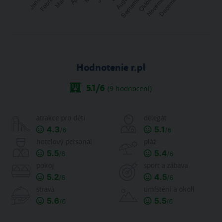
Hodnotenie r.pl
5.1
/6
(
9
hodnocení)
atrakce pro děti
delegát
4.3
5.1
/6
/6
hotelový personál
pláž
5.5
5.4
/6
/6
pokoj
sport a zábava
5.2
4.5
/6
/6
strava
umístění a okolí
5.6
5.5
/6
/6