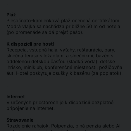
.
Pláž
Piesočnato-kamienková pláž ocenená certifikátom
Modrá vlajka sa nachádza približne 50 m od hotela
(po promenáde sa dá prejsť pešo).
K dispozícii pre hostí
Recepcia, vstupná hala, výťahy, reštaurácia, bary,
slnečná terasa s ležadlami a slnečníkmi, bazén s
oddelenou detskou časťou (sladká voda), detské
ihrisko, miniklub, konferenčné miestnosti, požičovňa
áut. Hotel poskytuje osušky k bazénu (za poplatok).
.
Internet
V určených priestoroch je k dispozícii bezplatné
pripojenie na internet.
Stravovanie
Rozdelenie raňajok. Polpenzia, plná penzia alebo All