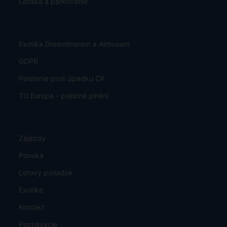
Letiská a parkovanie
Exotika Dreamlinerem a Airbusem
GDPR
Poistenie proti úpadku CK
TU Europa - pojistné plnění
Zájazdy
Ponuka
Letový poriadok
Exotika
Kontakt
Poznávacie