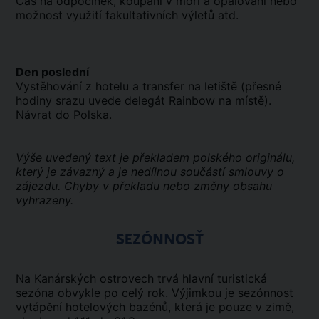
Čas na odpočinek, koupání v moři a opalování nebo
možnost využití fakultativních výletů atd.
Den poslední
Vystěhování z hotelu a transfer na letiště (přesné
hodiny srazu uvede delegát Rainbow na místě).
Návrat do Polska.
Výše uvedený text je překladem polského originálu,
který je závazný a je nedílnou součástí smlouvy o
zájezdu. Chyby v překladu nebo změny obsahu
vyhrazeny.
SEZÓNNOSŤ
Na Kanárských ostrovech trvá hlavní turistická
sezóna obvykle po celý rok. Výjimkou je sezónnost
vytápění hotelových bazénů, která je pouze v zimě,