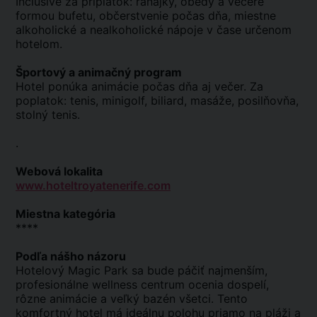
Inclusive za príplatok: raňajky, obedy a večere
formou bufetu, občerstvenie počas dňa, miestne
alkoholické a nealkoholické nápoje v čase určenom
hotelom.
Športový a animačný program
Hotel ponúka animácie počas dňa aj večer. Za
poplatok: tenis, minigolf, biliard, masáže, posilňovňa,
stolný tenis.
.
Webová lokalita
www.hoteltroyatenerife.com
Miestna kategória
****
Podľa nášho názoru
Hotelový Magic Park sa bude páčiť najmenším,
profesionálne wellness centrum ocenia dospelí,
rôzne animácie a veľký bazén všetci. Tento
komfortný hotel má ideálnu polohu priamo na pláži a