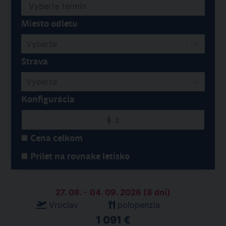
Miesto odletu
Vyberte
Strava
Vyberte
Konfigurácia
2
Cena celkom
Prílet na rovnake letisko
27. 08. - 04. 09. 2026 (8 dní)
Vroclav
polopenzia
1 091 €