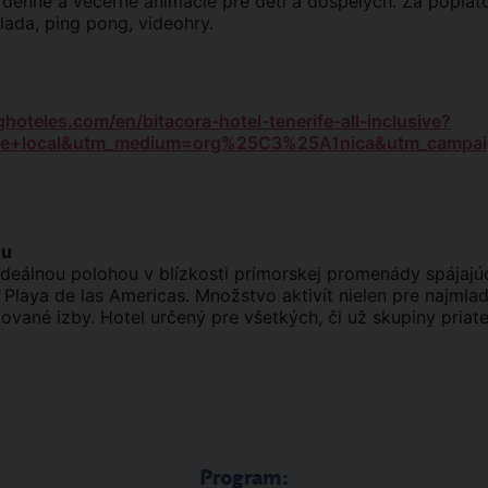
ú denné a večerné animácie pre deti a dospelých. Za poplato
lada, ping pong, videohry.
hoteles.com/en/bitacora-hotel-tenerife-all-inclusive?
le+local&utm_medium=org%25C3%25A1nica&utm_campaig
ru
ideálnou polohou v blízkosti prímorskej promenády spájajúc
 Playa de las Americas. Množstvo aktivít nielen pre najmla
ované izby. Hotel určený pre všetkých, či už skupiny priate
Program: