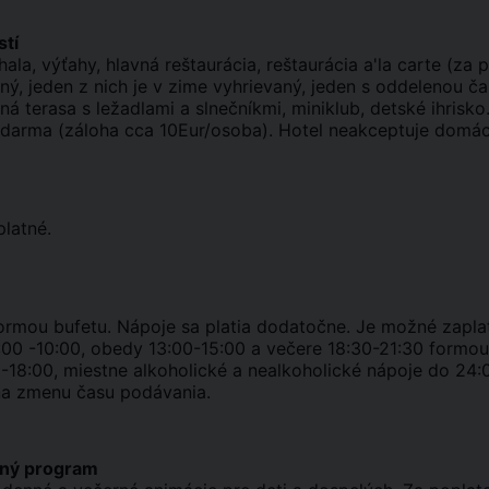
stí
ala, výťahy, hlavná reštaurácia, reštaurácia a'la carte (za p
ý, jeden z nich je v zime vyhrievaný, jeden s oddelenou ča
á terasa s ležadlami a slnečníkmi, miniklub, detské ihrisko
darma (záloha cca 10Eur/osoba). Hotel neakceptuje domác
platné.
ormou bufetu. Nápoje sa platia dodatočne. Je možné zaplati
 7:00 -10:00, obedy 13:00-15:00 a večere 18:30-21:30 formou
-18:00, miestne alkoholické a nealkoholické nápoje do 24:0
na zmenu času podávania.
čný program