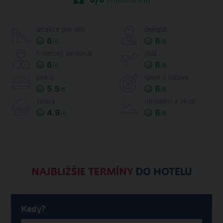
(
1
hodnocení)
atrakce pro děti
delegát
6
6
/6
/6
hotelový personál
pláž
6
6
/6
/6
pokoj
sport a zábava
5.5
6
/6
/6
strava
umístění a okolí
4.9
6
/6
/6
NAJBLIŽŠIE TERMÍNY
DO HOTELU
Kedy?