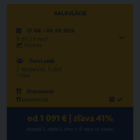
KALKULÁCIE
27. 08. - 04. 09. 2026
8 dní / 7 nocí
Vroclav
Počet osôb
2 dospelých, 0 detí
1 izba
Stravovanie
polopenzia
od 1 091 € | zľava 41%
dospelí 2, dieťa 0, izby 1, Ø cena za osobu